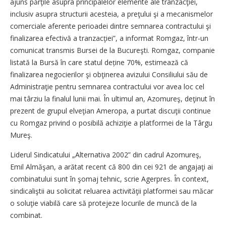
ajuns părţile asupra principalelor elemente ale tranzacţiei,
inclusiv asupra structurii acesteia, a preţului şi a mecanismelor
comerciale aferente perioadei dintre semnarea contractului şi
finalizarea efectivă a tranzacţiei”, a informat Romgaz, într-un
comunicat transmis Bursei de la Bucureşti. Romgaz, companie
listată la Bursă în care statul deține 70%, estimează că
finalizarea negocierilor şi obţinerea avizului Consiliului său de
Administraţie pentru semnarea contractului vor avea loc cel
mai târziu la finalul lunii mai. În ultimul an, Azomureş, deţinut în
prezent de grupul elveţian Ameropa, a purtat discuţii continue
cu Romgaz privind o posibilă achiziţie a platformei de la Târgu
Mureş.
Liderul Sindicatului „Alternativa 2002” din cadrul Azomureş,
Emil Almăşan, a arătat recent că 800 din cei 921 de angajaţi ai
combinatului sunt în şomaj tehnic, scrie Agerpres. În context,
sindicaliştii au solicitat reluarea activităţii platformei sau măcar
o soluţie viabilă care să protejeze locurile de muncă de la
combinat.