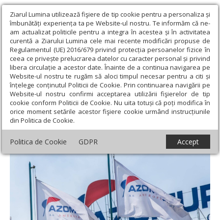
Ziarul Lumina utilizează fişiere de tip cookie pentru a personaliza și
îmbunătăți experiența ta pe Website-ul nostru. Te informăm că ne-
am actualizat politicile pentru a integra în acestea și în activitatea
curentă a Ziarului Lumina cele mai recente modificări propuse de
Regulamentul (UE) 2016/679 privind protecția persoanelor fizice în
ceea ce privește prelucrarea datelor cu caracter personal și privind
libera circulație a acestor date. Înainte de a continua navigarea pe
Website-ul nostru te rugăm să aloci timpul necesar pentru a citi și
Ziarul Lumina
›
Societate
›
Actualitate socială
›
Șanse de
înțelege conținutul Politicii de Cookie. Prin continuarea navigării pe
repornire a industriei de îngrăşăminte
Website-ul nostru confirmi acceptarea utilizării fişierelor de tip
cookie conform Politicii de Cookie. Nu uita totuși că poți modifica în
Șanse de repornire a industriei de
orice moment setările acestor fişiere cookie urmând instrucțiunile
din Politica de Cookie.
îngrăşăminte
Politica de Cookie
GDPR
Accept