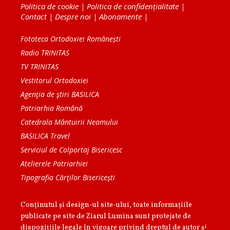
Politica de cookie
|
Politica de confidențialitate
|
Contact
|
Despre noi
|
Abonamente
|
Fototeca Ortodoxiei Românești
Radio TRINITAS
TV TRINITAS
Vestitorul Ortodoxiei
Agenţia de ştiri BASILICA
Patriarhia Română
Catedrala Mântuirii Neamului
BASILICA Travel
Serviciul de Colportaj Bisericesc
Atelierele Patriarhiei
Tipografia Cărţilor Bisericeşti
Conținutul și design-ul site-ului, toate informaţiile
publicate pe site de Ziarul Lumina sunt protejate de
dispoziţiile legale în vigoare privind dreptul de autor şi