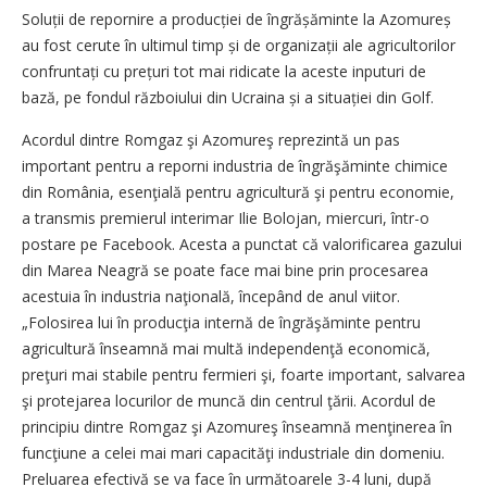
Soluții de repornire a producției de îngrășăminte la Azomureș
au fost cerute în ultimul timp și de organizații ale agricultorilor
confruntați cu prețuri tot mai ridicate la aceste inputuri de
bază, pe fondul războiului din Ucraina și a situației din Golf.
Acordul dintre Romgaz şi Azomureş reprezintă un pas
important pentru a reporni industria de îngrăşăminte chimice
din România, esenţială pentru agricultură şi pentru economie,
a transmis premierul interimar Ilie Bolojan, miercuri, într-o
postare pe Facebook. Acesta a punctat că valorificarea gazului
din Marea Neagră se poate face mai bine prin procesarea
acestuia în industria naţională, începând de anul viitor.
„Folosirea lui în producţia internă de îngrăşăminte pentru
agricultură înseamnă mai multă independenţă economică,
preţuri mai stabile pentru fermieri şi, foarte important, salvarea
şi protejarea locurilor de muncă din centrul ţării. Acordul de
principiu dintre Romgaz şi Azomureş înseamnă menţinerea în
funcţiune a celei mai mari capacităţi industriale din domeniu.
Preluarea efectivă se va face în următoarele 3-4 luni, după