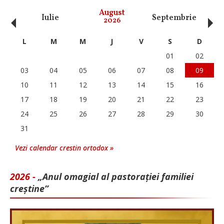
‹
›
August
Iulie
Septembrie
O
2026
L
M
M
J
V
S
D
01
02
03
04
05
06
07
08
09
10
11
12
13
14
15
16
17
18
19
20
21
22
23
24
25
26
27
28
29
30
31
Vezi calendar crestin ortodox »
2026 -
„Anul omagial al pastorației familiei
creștine”