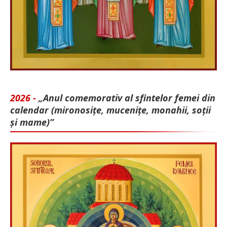
2026 -
„Anul comemorativ al sfintelor femei din
calendar (mironosițe, mu­cenițe, monahii, soții
și mame)”