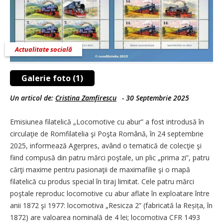
Actualitate socială
Galerie foto (1)
Un articol de:
Cristina Zamfirescu
-
30 Septembrie 2025
Emisiunea filatelică „Locomotive cu abur” a fost introdusă în
circulaţie de Romfilatelia şi Poşta Română, în 24 septembrie
2025, informează Agerpres, având o tematică de colecţie şi
fiind compusă din patru mărci poştale, un plic „prima zi”, patru
cărţi maxime pentru pasionaţii de maximafilie şi o mapă
filatelică cu produs special în tiraj limitat. Cele patru mărci
poştale reproduc locomotive cu abur aflate în exploatare între
anii 1872 şi 1977: locomotiva „Resicza 2” (fabricată la Reșița, în
1872) are valoarea nominală de 4 lei; locomotiva CFR 1493