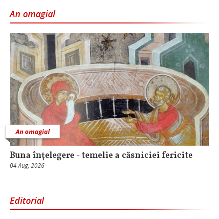
An omagial
An omagial
Buna înțelegere - temelie a căsniciei fericite
04 Aug, 2026
Editorial