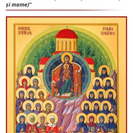
și mame)”