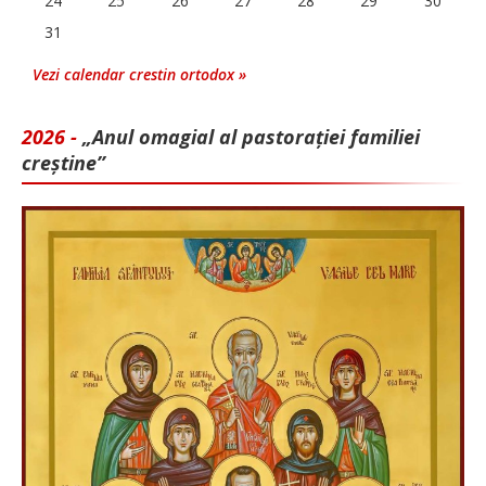
24
25
26
27
28
29
30
31
Vezi calendar crestin ortodox »
2026 -
„Anul omagial al pastorației familiei
creștine”