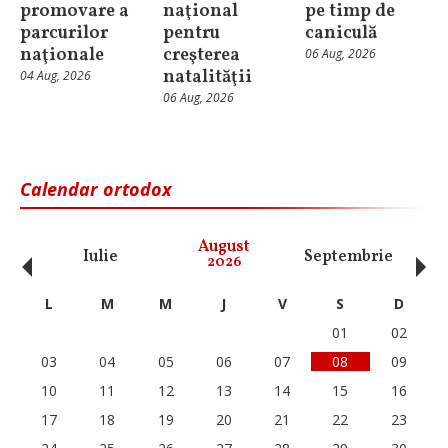
promovare a
naţional
pe timp de
parcurilor
pentru
caniculă
naţionale
creşterea
06 Aug, 2026
natalităţii
04 Aug, 2026
06 Aug, 2026
Calendar ortodox
‹
›
August
Iulie
Septembrie
O
2026
L
M
M
J
V
S
D
01
02
03
04
05
06
07
08
09
10
11
12
13
14
15
16
17
18
19
20
21
22
23