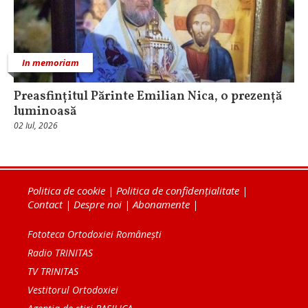
In memoriam
Preasfințitul Părinte Emilian Nica, o prezență
luminoasă
02 Iul, 2026
Politica de cookie
|
Politica de confidențialitate
|
Contact
|
Despre noi
|
Abonamente
|
Fototeca Ortodoxiei Românești
Radio TRINITAS
TV TRINITAS
Vestitorul Ortodoxiei