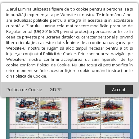
Ziarul Lumina utilizează fişiere de tip cookie pentru a personaliza și
îmbunătăți experiența ta pe Website-ul nostru. Te informăm că ne-
am actualizat politicile pentru a integra în acestea și în activitatea
curentă a Ziarului Lumina cele mai recente modificări propuse de
Regulamentul (UE) 2016/679 privind protecția persoanelor fizice în
ceea ce privește prelucrarea datelor cu caracter personal și privind
libera circulație a acestor date. Înainte de a continua navigarea pe
Website-ul nostru te rugăm să aloci timpul necesar pentru a citi și
Ziarul Lumina
›
Societate
›
Actualitate socială
›
Timbre cu
înțelege conținutul Politicii de Cookie. Prin continuarea navigării pe
primele locomotive cu abur din România
Website-ul nostru confirmi acceptarea utilizării fişierelor de tip
cookie conform Politicii de Cookie. Nu uita totuși că poți modifica în
Timbre cu primele locomotive cu abur din
orice moment setările acestor fişiere cookie urmând instrucțiunile
din Politica de Cookie.
România
Politica de Cookie
GDPR
Accept