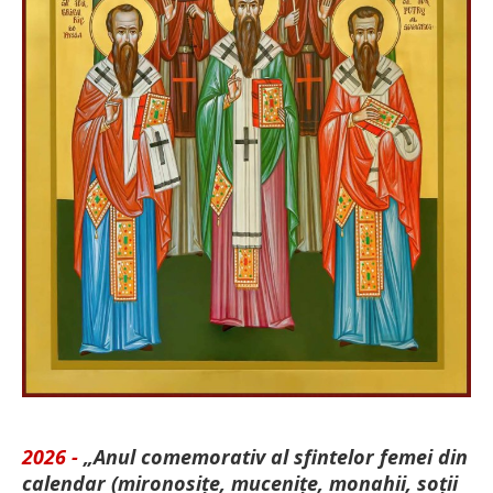
2026 -
„Anul comemorativ al sfintelor femei din
calendar (mironosițe, mu­cenițe, monahii, soții