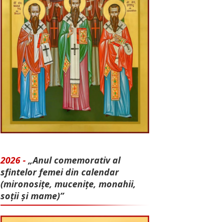
2026 -
„Anul comemorativ al
sfintelor femei din calendar
(mironosițe, mu­cenițe, monahii,
soții și mame)”