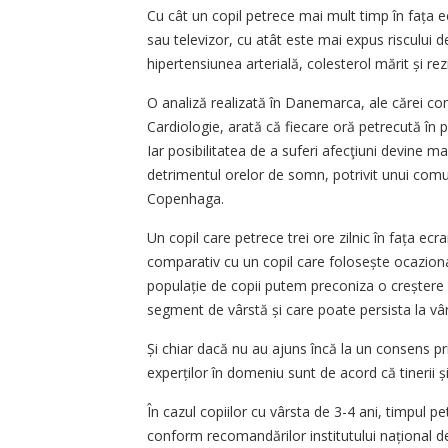
Cu cât un copil petrece mai mult timp în fața e
sau televizor, cu atât este mai expus riscului 
hipertensiunea arterială, colesterol mărit și rezi
O analiză realizată în Danemarca, ale cărei con
Cardiologie, arată că fiecare oră petrecută în p
Iar posibilitatea de a suferi afecţiuni devine ma
detrimentul orelor de somn, potrivit unui comun
Copenhaga.
Un copil care petrece trei ore zilnic în fața e
comparativ cu un copil care folosește ocaziona
populație de copii putem preconiza o creștere 
segment de vârstă și care poate persista la vâ
Și chiar dacă nu au ajuns încă la un consens pr
experților în domeniu sunt de acord că tinerii și 
În cazul copiilor cu vârsta de 3-4 ani, timpul p
conform recomandărilor institutului național de 