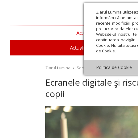
Ziarul Lumina utilizea
informăm că ne-am actu
recente modificări pr
prelucrarea datelor cu
Actualitate religioasă
T
Website-ul nostru te 
continuarea navigării 
Cookie. Nu uita totuși 
Actualitate socială
Sănăta
de Cookie.
Politica de Cookie
Ziarul Lumina
›
Societate
›
Sănătate
›
Ecranele 
Ecranele digitale şi risc
copii
st
Septembrie
Octombrie
Noiembrie
Decembrie
Ianuar