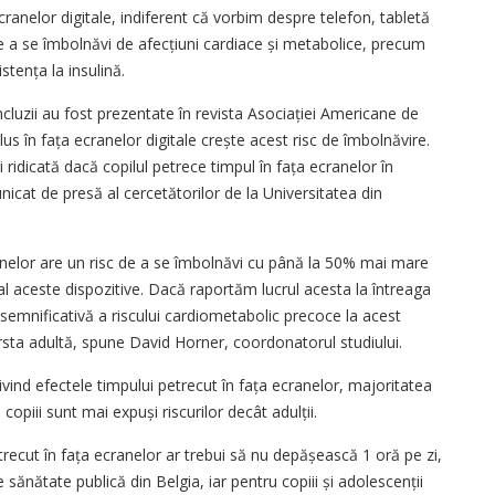
cranelor digitale, indiferent că vorbim despre telefon, tabletă
de a se îmbolnăvi de afecțiuni cardiace și metabolice, precum
stența la insulină.
cluzii au fost prezentate în revista Asociației Americane de
lus în fața ecranelor digitale crește acest risc de îmbolnăvire.
i ridicată dacă copilul petrece timpul în fața ecranelor în
icat de presă al cercetătorilor de la Universitatea din
cranelor are un risc de a se îmbolnăvi cu până la 50% mai mare
l aceste dispozitive. Dacă raportăm lucrul acesta la întreaga
semnificativă a riscului cardiometabolic precoce la acest
rsta adultă, spune David Horner, coordonatorul studiului.
ivind efectele timpului petrecut în fața ecranelor, majoritatea
copiii sunt mai expuși riscurilor decât adulții.
etrecut în fața ecranelor ar trebui să nu depășească 1 oră pe zi,
sănătate publică din Belgia, iar pentru copiii și adolescenții