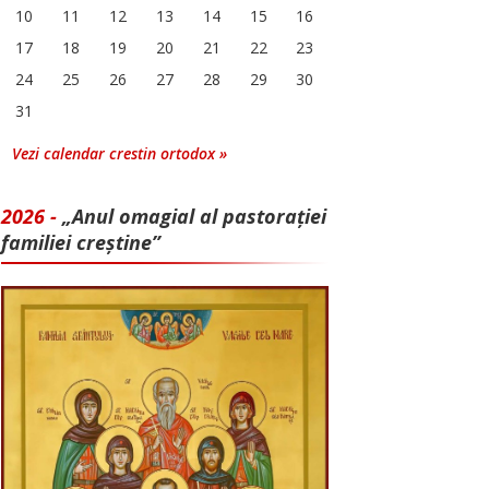
10
11
12
13
14
15
16
17
18
19
20
21
22
23
24
25
26
27
28
29
30
31
Vezi calendar crestin ortodox »
2026 -
„Anul omagial al pastorației
familiei creștine”