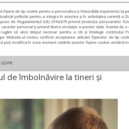
ză fişiere de tip cookie pentru a personaliza și îmbunătăți experiența ta p
alizat politicile pentru a integra în acestea și în activitatea curentă a Z
opuse de Regulamentul (UE) 2016/679 privind protecția persoanelor fizi
 caracter personal și privind libera circulație a acestor date. Înainte de 
eologie și spiritualitate
Educaţie și Cultură
Societate
rugăm să aloci timpul necesar pentru a citi și înțelege conținutul Pol
pe Website-ul nostru confirmi acceptarea utilizării fişierelor de tip cook
că poți modifica în orice moment setările acestor fişiere cookie urmând ins
te
Analiză
Reportaj
Psihologie
Religie și știi
GDPR
digitale şi riscul de îmbolnăvire la tineri și copii
ul de îmbolnăvire la tineri și
ie
Februarie
Martie
Aprilie
Mai
Iunie