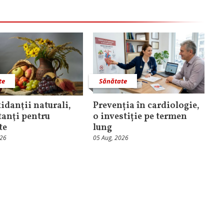
te
Sănătate
idanţii naturali,
Prevenția în cardiologie,
anţi pentru
o investiție pe termen
te
lung
026
05 Aug, 2026