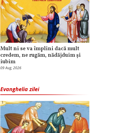
Mult ni se va împlini dacă mult
credem, ne rugăm, nădăjduim și
iubim
09 Aug, 2026
Evanghelia zilei