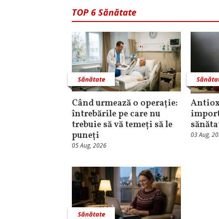
TOP 6 Sănătate
Sănătate
Sănăta
Când urmează o operație:
Antiox
întrebările pe care nu
import
trebuie să vă temeți să le
sănăta
puneți
03 Aug, 2
05 Aug, 2026
Sănătate