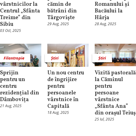
vârstnicilor la
cămin de
Romanului și
Centrul „Sfânta
bătrâni din
Bacăului la
Treime” din
Târgoviște
Hârja
Sibiu
29 Aug, 2025
28 Aug, 2025
03 Oct, 2025
Filantropie
Știri
Știri
Sprijin
Un nou centru
Vizită pastorală
pentru un
de îngrijire
la Căminul
centru
pentru
pentru
rezidențial din
persoanele
persoane
Dâmbovița
vârstnice în
vârstnice
Capitală
„Sfânta Ana”
21 Aug, 2025
din orașul Teiuș
18 Aug, 2025
25 Iul, 2025