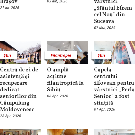
Braşov
vârstnici
03 Iun, 2026
„Sfântul Efrem
21 Iul, 2026
cel Nou” din
Suceava
07 Mai, 2026
Știri
Filantropie
Știri
Centru de zi de
O amplă
Capela
asistență și
acțiune
centrului
recuperare
filantropică la
ilfovean pentru
dedicat
Sibiu
vârstnici „Perla
seniorilor din
Senior” a fost
08 Apr, 2026
Câmpulung
sfințită
Moldovenesc
01 Apr, 2026
28 Apr, 2026