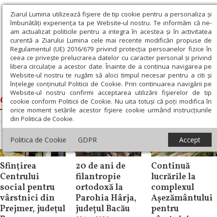
Ziarul Lumina utilizează fişiere de tip cookie pentru a personaliza și
îmbunătăți experiența ta pe Website-ul nostru. Te informăm că ne-
am actualizat politicile pentru a integra în acestea și în activitatea
curentă a Ziarului Lumina cele mai recente modificări propuse de
Regulamentul (UE) 2016/679 privind protecția persoanelor fizice în
ceea ce privește prelucrarea datelor cu caracter personal și privind
libera circulație a acestor date. Înainte de a continua navigarea pe
Website-ul nostru te rugăm să aloci timpul necesar pentru a citi și
Ziarul Lumina
›
centru social pentru persoane vârstnice
înțelege conținutul Politicii de Cookie. Prin continuarea navigării pe
Website-ul nostru confirmi acceptarea utilizării fişierelor de tip
centru social pentru persoane vârstnice
cookie conform Politicii de Cookie. Nu uita totuși că poți modifica în
orice moment setările acestor fişiere cookie urmând instrucțiunile
din Politica de Cookie.
Mesaje și
Politica de Cookie
GDPR
Accept
Știri
cuvântări
Știri
Sfinţirea
20 de ani de
Continuă
Centrului
filantropie
lucrările la
social pentru
ortodoxă la
complexul
vârstnici din
Parohia Hârja,
Așezământului
Prejmer, judeţul
județul Bacău
pentru