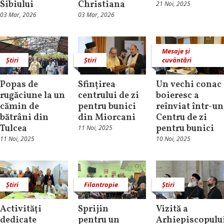
Sibiului
Christiana
21 Noi, 2025
03 Mar, 2026
03 Mar, 2026
Mesaje și
Știri
Știri
cuvântări
Popas de
Sfințirea
Un vechi conac
rugăciune la un
centrului de zi
boieresc a
cămin de
pentru bunici
reînviat într-un
bătrâni din
din Miorcani
Centru de zi
Tulcea
pentru bunici
11 Noi, 2025
11 Noi, 2025
10 Noi, 2025
Știri
Filantropie
Știri
Activităţi
Sprijin
Vizită a
dedicate
pentru un
Arhiepiscopulu