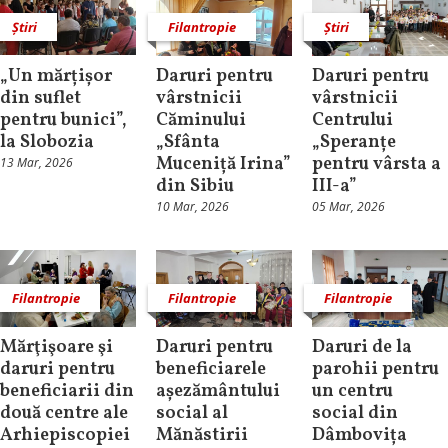
Știri
Filantropie
Știri
„Un mărțișor
Daruri pentru
Daruri pentru
din suflet
vârstnicii
vârstnicii
pentru bunici”,
Căminului
Centrului
la Slobozia
„Sfânta
„Speranțe
Muceniță Irina”
pentru vârsta a
13 Mar, 2026
din Sibiu
III-a”
10 Mar, 2026
05 Mar, 2026
Filantropie
Filantropie
Filantropie
Mărţişoare şi
Daruri pentru
Daruri de la
daruri pentru
beneficiarele
parohii pentru
beneficiarii din
așezământului
un centru
două centre ale
social al
social din
Arhiepiscopiei
Mănăstirii
Dâmbovița