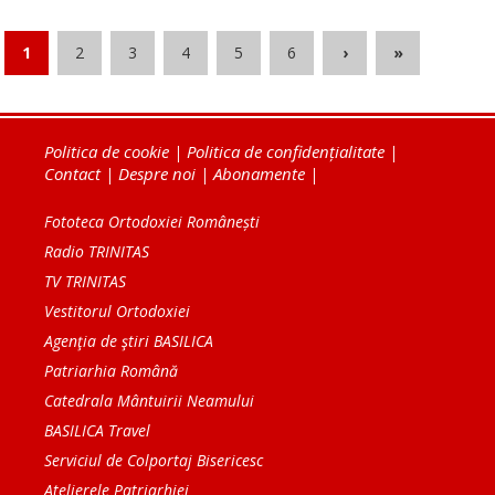
1
2
3
4
5
6
›
»
Politica de cookie
|
Politica de confidențialitate
|
Contact
|
Despre noi
|
Abonamente
|
Fototeca Ortodoxiei Românești
Radio TRINITAS
TV TRINITAS
Vestitorul Ortodoxiei
Agenţia de ştiri BASILICA
Patriarhia Română
Catedrala Mântuirii Neamului
BASILICA Travel
Serviciul de Colportaj Bisericesc
Atelierele Patriarhiei