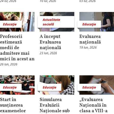
24 Iul, 2026
10 Iul, 2026
03 Iul, 2026
Actualitate
Educaţie
socială
Educaţie
Profesorii
A început
Evaluarea
estimează
Evaluarea
națională
medii de
națională
19 Iun, 2026
admitere mai
23 Iun, 2026
mici în acest an
26 Iun, 2026
Educaţie
Educaţie
Educaţie
Start în
Simularea
„Evaluarea
susţinerea
Evaluării
Națională în
examenelor
Naţionale sub
clasa a VIII-a