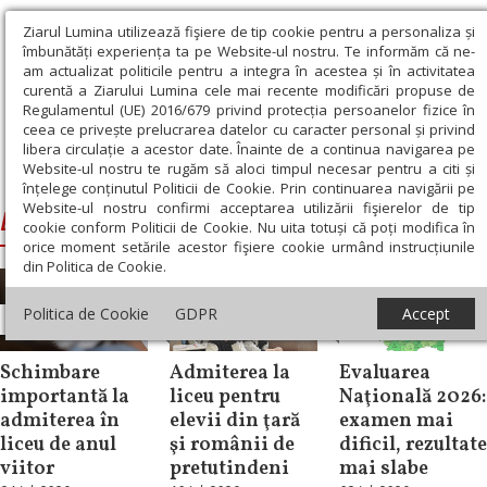
Ziarul Lumina utilizează fişiere de tip cookie pentru a personaliza și
îmbunătăți experiența ta pe Website-ul nostru. Te informăm că ne-
am actualizat politicile pentru a integra în acestea și în activitatea
curentă a Ziarului Lumina cele mai recente modificări propuse de
Regulamentul (UE) 2016/679 privind protecția persoanelor fizice în
ceea ce privește prelucrarea datelor cu caracter personal și privind
libera circulație a acestor date. Înainte de a continua navigarea pe
Website-ul nostru te rugăm să aloci timpul necesar pentru a citi și
Ziarul Lumina
›
Evaluarea Nationala
înțelege conținutul Politicii de Cookie. Prin continuarea navigării pe
Website-ul nostru confirmi acceptarea utilizării fişierelor de tip
Evaluarea Nationala
cookie conform Politicii de Cookie. Nu uita totuși că poți modifica în
orice moment setările acestor fişiere cookie urmând instrucțiunile
din Politica de Cookie.
Politica de Cookie
GDPR
Accept
Educaţie
Educaţie
Educaţie
Schimbare
Admiterea la
Evaluarea
importantă la
liceu pentru
Naţională 2026:
admiterea în
elevii din ţară
examen mai
liceu de anul
şi românii de
dificil, rezultate
viitor
pretutindeni
mai slabe