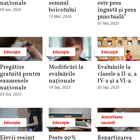
naţionale
semnul
este prea
boicotului
îngustă și prea
05 Iun, 2026
punctuală”
13 Mar, 2026
07 Noi, 2025
Educaţie
Educaţie
Educaţie
Pregătire
Modificări la
Evaluările la
gratuită pentru
evaluările
clasele a II-a, a
examenele
naţionale
IV-a şi a VI-a
naţionale
19 Sep, 2025
05 Sep, 2025
03 Oct, 2025
Actualitate
Educaţie
Educaţie
socială
Elevii resimt
Peste 90%
Repartizarea