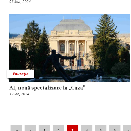
06 Mar, 2024
Educaţie
AI, nouă specializare la „Cuza”
19 Ian, 2024
«
‹
1
2
3
4
5
6
›