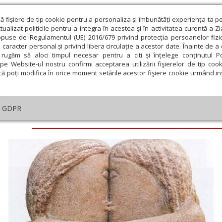
ză fişiere de tip cookie pentru a personaliza și îmbunătăți experiența ta p
alizat politicile pentru a integra în acestea și în activitatea curentă a Z
opuse de Regulamentul (UE) 2016/679 privind protecția persoanelor fizi
 caracter personal și privind libera circulație a acestor date. Înainte de 
eologie și spiritualitate
Educaţie și Cultură
Societate
rugăm să aloci timpul necesar pentru a citi și înțelege conținutul Pol
pe Website-ul nostru confirmi acceptarea utilizării fişierelor de tip cook
că poți modifica în orice moment setările acestor fişiere cookie urmând ins
GDPR