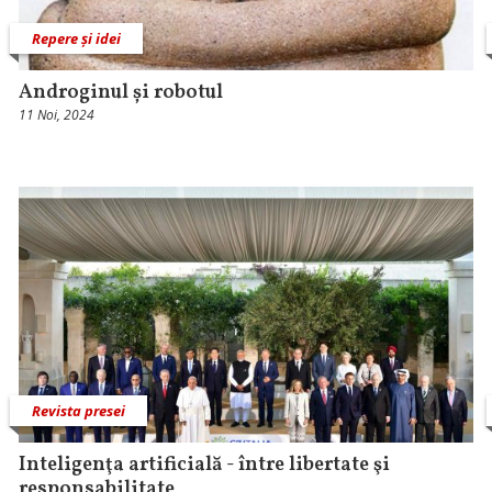
Repere și idei
Androginul și robotul
11 Noi, 2024
Revista presei
Inteligenţa artificială - între libertate şi
responsabilitate