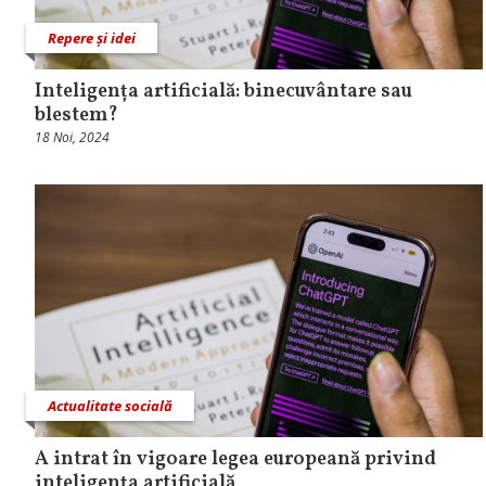
Repere și idei
Inteligența artificială: binecuvântare sau
blestem?
18 Noi, 2024
Actualitate socială
A intrat în vigoare legea europeană privind
inteligenţa artificială