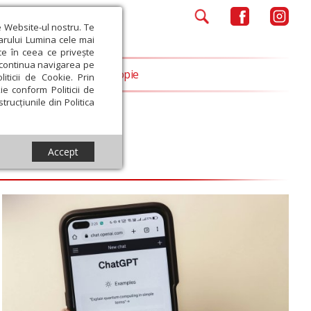
e Website-ul nostru. Te
iarului Lumina cele mai
ce în ceea ce privește
a continua navigarea pe
Opinii
Filantropie
iticii de Cookie. Prin
ie conform Politicii de
trucțiunile din Politica
Accept