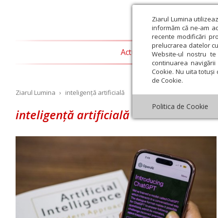
Ziarul Lumina utilizea
informăm că ne-am actu
recente modificări pr
prelucrarea datelor cu
Actualitate religioasă
T
Website-ul nostru te 
continuarea navigării 
Cookie. Nu uita totuși 
de Cookie.
Ziarul Lumina
›
inteligență artificială
Politica de Cookie
inteligență artificială