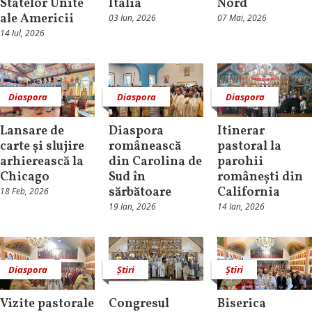
Statelor Unite
Italia
Nord
ale Americii
03 Iun, 2026
07 Mai, 2026
14 Iul, 2026
Diaspora
Diaspora
Diaspora
Lansare de
Diaspora
Itinerar
carte și slujire
românească
pastoral la
arhierească la
din Carolina de
parohii
Chicago
Sud în
românești din
sărbătoare
California
18 Feb, 2026
19 Ian, 2026
14 Ian, 2026
Diaspora
Știri
Știri
Vizite pastorale
Congresul
Biserica