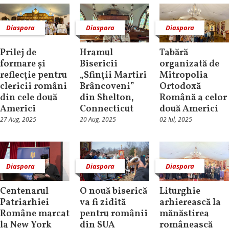
Diaspora
Diaspora
Diaspora
Prilej de
Hramul
Tabără
formare și
Bisericii
organizată de
reflecție pentru
„Sfinții Martiri
Mitropolia
clericii români
Brâncoveni”
Ortodoxă
din cele două
din Shelton,
Română a celor
Americi
Connecticut
două Americi
27 Aug, 2025
20 Aug, 2025
02 Iul, 2025
Diaspora
Diaspora
Diaspora
Centenarul
O nouă biserică
Liturghie
Patriarhiei
va fi zidită
arhierească la
Române marcat
pentru românii
mănăstirea
la New York
din SUA
românească