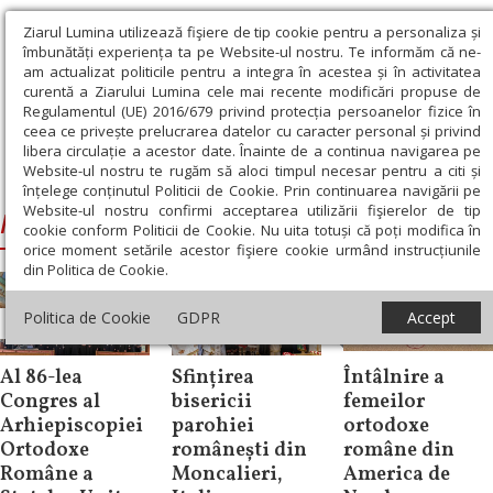
Ziarul Lumina utilizează fişiere de tip cookie pentru a personaliza și
îmbunătăți experiența ta pe Website-ul nostru. Te informăm că ne-
am actualizat politicile pentru a integra în acestea și în activitatea
curentă a Ziarului Lumina cele mai recente modificări propuse de
Regulamentul (UE) 2016/679 privind protecția persoanelor fizice în
ceea ce privește prelucrarea datelor cu caracter personal și privind
libera circulație a acestor date. Înainte de a continua navigarea pe
Website-ul nostru te rugăm să aloci timpul necesar pentru a citi și
Ziarul Lumina
›
Nicolae, Mitropolitul celor două Americi
înțelege conținutul Politicii de Cookie. Prin continuarea navigării pe
Website-ul nostru confirmi acceptarea utilizării fişierelor de tip
Nicolae, Mitropolitul celor două Americi
cookie conform Politicii de Cookie. Nu uita totuși că poți modifica în
orice moment setările acestor fişiere cookie urmând instrucțiunile
din Politica de Cookie.
Politica de Cookie
GDPR
Accept
Știri
Diaspora
Diaspora
Al 86-lea
Sfințirea
Întâlnire a
Congres al
bisericii
femeilor
Arhiepiscopiei
parohiei
ortodoxe
Ortodoxe
românești din
române din
Române a
Moncalieri,
America de