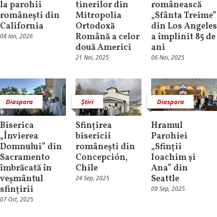
la parohii
tinerilor din
românească
românești din
Mitropolia
„Sfânta Treime”
California
Ortodoxă
din Los Angeles
Română a celor
a împlinit 85 de
08 Ian, 2026
două Americi
ani
21 Noi, 2025
06 Noi, 2025
Diaspora
Știri
Diaspora
Biserica
Sfințirea
Hramul
„Învierea
bisericii
Parohiei
Domnului” din
românești din
„Sfinții
Sacramento
Concepción,
Ioachim și
îmbrăcată în
Chile
Ana” din
veșmântul
Seattle
24 Sep, 2025
sfințirii
09 Sep, 2025
07 Oct, 2025