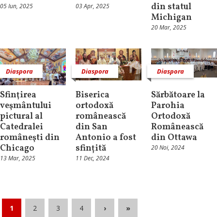
din statul
05 Iun, 2025
03 Apr, 2025
Michigan
20 Mar, 2025
Diaspora
Diaspora
Diaspora
Sfinţirea
Biserica
Sărbătoare la
veşmântului
ortodoxă
Parohia
pictural al
românească
Ortodoxă
Catedralei
din San
Românească
româneşti din
Antonio a fost
din Ottawa
Chicago
sfințită
20 Noi, 2024
13 Mar, 2025
11 Dec, 2024
1
2
3
4
›
»