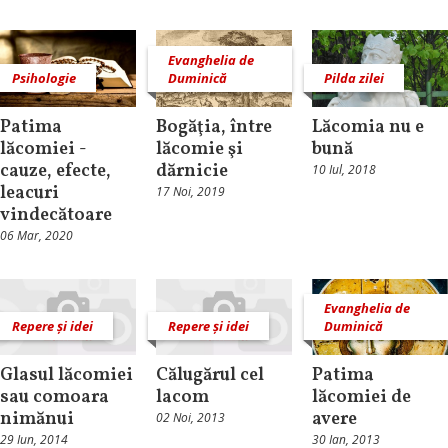
Evanghelia de
Psihologie
Duminică
Pilda zilei
Patima
Bogăţia, între
Lăcomia nu e
lăcomiei -
lăcomie şi
bună
cauze, efecte,
dărnicie
10 Iul, 2018
leacuri
17 Noi, 2019
vindecătoare
06 Mar, 2020
Evanghelia de
Repere și idei
Repere și idei
Duminică
Glasul lăcomiei
Călugărul cel
Patima
sau comoara
lacom
lăcomiei de
nimănui
avere
02 Noi, 2013
29 Iun, 2014
30 Ian, 2013