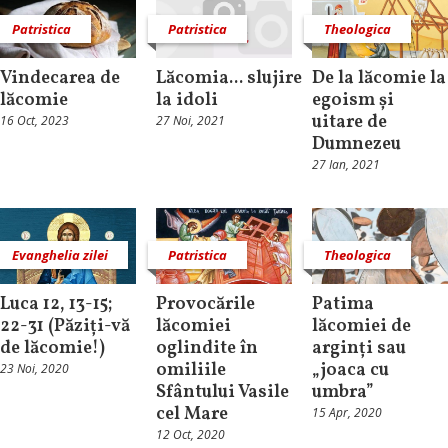
Patristica
Patristica
Theologica
Vindecarea de
Lăcomia... slujire
De la lăcomie la
lăcomie
la idoli
egoism și
uitare de
16 Oct, 2023
27 Noi, 2021
Dumnezeu
27 Ian, 2021
Evanghelia zilei
Patristica
Theologica
Luca 12, 13-15;
Provocările
Patima
22-31 (Păziți-vă
lăcomiei
lăcomiei de
de lăcomie!)
oglindite în
arginți sau
omiliile
„joaca cu
23 Noi, 2020
Sfântului Vasile
umbra”
cel Mare
15 Apr, 2020
12 Oct, 2020