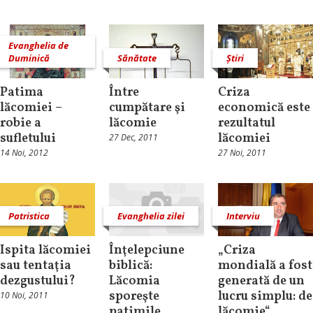
Evanghelia de
Duminică
Sănătate
Știri
Patima
Între
Criza
lăcomiei –
cumpătare şi
economică este
robie a
lăcomie
rezultatul
sufletului
lăcomiei
27 Dec, 2011
14 Noi, 2012
27 Noi, 2011
Patristica
Evanghelia zilei
Interviu
Ispita lăcomiei
Înţelepciune
„Criza
sau tentaţia
biblică:
mondială a fost
dezgustului?
Lăcomia
generată de un
sporeşte
lucru simplu: de
10 Noi, 2011
patimile
lăcomie“