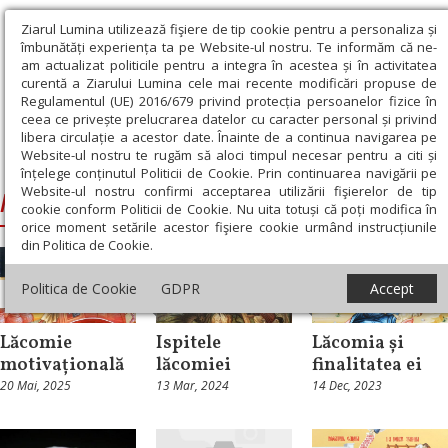
Ziarul Lumina utilizează fişiere de tip cookie pentru a personaliza și
îmbunătăți experiența ta pe Website-ul nostru. Te informăm că ne-
am actualizat politicile pentru a integra în acestea și în activitatea
curentă a Ziarului Lumina cele mai recente modificări propuse de
Regulamentul (UE) 2016/679 privind protecția persoanelor fizice în
ceea ce privește prelucrarea datelor cu caracter personal și privind
libera circulație a acestor date. Înainte de a continua navigarea pe
Website-ul nostru te rugăm să aloci timpul necesar pentru a citi și
Ziarul Lumina
›
lăcomie
înțelege conținutul Politicii de Cookie. Prin continuarea navigării pe
Website-ul nostru confirmi acceptarea utilizării fişierelor de tip
lăcomie
cookie conform Politicii de Cookie. Nu uita totuși că poți modifica în
orice moment setările acestor fişiere cookie urmând instrucțiunile
din Politica de Cookie.
Politica de Cookie
GDPR
Accept
Repere și idei
Patristica
Patristica
Lăcomie
Ispitele
Lăcomia și
motivațională
lăcomiei
finalitatea ei
20 Mai, 2025
13 Mar, 2024
14 Dec, 2023