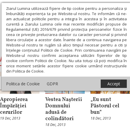
Ziarul Lumina utilizează fişiere de tip cookie pentru a personaliza și
îmbunătăți experiența ta pe Website-ul nostru. Te informăm că ne-
am actualizat politicile pentru a integra în acestea și în activitatea
curentă a Ziarului Lumina cele mai recente modificări propuse de
Regulamentul (UE) 2016/679 privind protecția persoanelor fizice în
ceea ce privește prelucrarea datelor cu caracter personal și privind
libera circulație a acestor date. Înainte de a continua navigarea pe
Website-ul nostru te rugăm să aloci timpul necesar pentru a citi și
Ziarul Lumina
›
Naşterea Domnului
înțelege conținutul Politicii de Cookie. Prin continuarea navigării pe
Website-ul nostru confirmi acceptarea utilizării fişierelor de tip
Naşterea Domnului
cookie conform Politicii de Cookie. Nu uita totuși că poți modifica în
orice moment setările acestor fişiere cookie urmând instrucțiunile
din Politica de Cookie.
Mesaje și
Mesaje și
Politica de Cookie
GDPR
Accept
cuvântări
Interviu
cuvântări
Apropierea
Vestea Naşterii
„Eu sunt
Împărăţiei
Domnului
Păstorul cel
cerurilor
adusă de
bun“
colindători
19 Dec, 2013
18 Dec, 2013
18 Dec, 2013