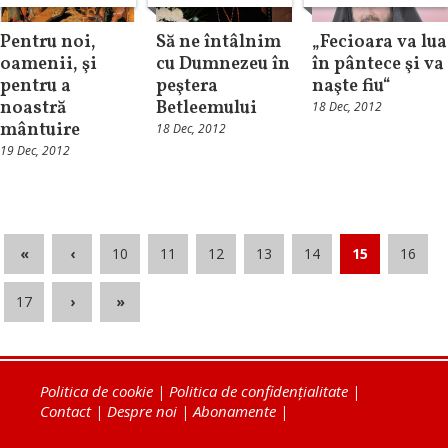
Pentru noi,
Să ne întâlnim
„Fecioara va lua
oamenii, şi
cu Dumnezeu în
în pântece şi va
pentru a
peştera
naşte fiu“
noastră
Betleemului
18 Dec, 2012
mântuire
18 Dec, 2012
19 Dec, 2012
«
‹
10
11
12
13
14
15
16
17
›
»
Politica de cookie
|
Politica de confidențialitate
|
Contact
|
Despre noi
|
Abonamente
|