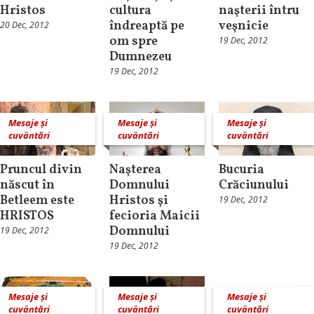
Hristos
cultura
naşterii întru
îndreaptă pe
veşnicie
20 Dec, 2012
om spre
19 Dec, 2012
Dumnezeu
19 Dec, 2012
Mesaje și
Mesaje și
Mesaje și
cuvântări
cuvântări
cuvântări
Pruncul divin
Naşterea
Bucuria
născut în
Domnului
Crăciunului
Betleem este
Hristos şi
19 Dec, 2012
HRISTOS
fecioria Maicii
Domnului
19 Dec, 2012
19 Dec, 2012
Mesaje și
Mesaje și
Mesaje și
cuvântări
cuvântări
cuvântări