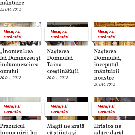
mântuire
22 Dec, 2012
Mesaje și
Mesaje și
Mesaje și
cuvântări
cuvântări
cuvântări
„Înomenirea
Naşterea
Naşterea
lui Dumnezeu şi
Domnului -
Domnului,
îndumnezeirea
Taina
începutul
omului“
creştinătăţii
mântuirii
noastre
20 Dec, 2012
20 Dec, 2012
20 Dec, 2012
Mesaje și
Mesaje și
Mesaje și
cuvântări
cuvântări
cuvântări
Praznicul
Magii ne arată
Hristos ne
înomenirii lui
că ştiinţa şi
aduce darul