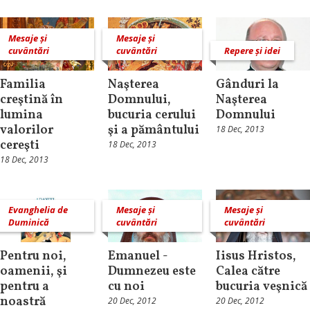
Mesaje și
Mesaje și
cuvântări
cuvântări
Repere și idei
Familia
Naşterea
Gânduri la
creştină în
Domnului,
Naşterea
lumina
bucuria cerului
Domnului
valorilor
şi a pământului
18 Dec, 2013
cereşti
18 Dec, 2013
18 Dec, 2013
Evanghelia de
Mesaje și
Mesaje și
Duminică
cuvântări
cuvântări
Pentru noi,
Emanuel -
Iisus Hristos,
oamenii, şi
Dumnezeu este
Calea către
pentru a
cu noi
bucuria veşnică
noastră
20 Dec, 2012
20 Dec, 2012