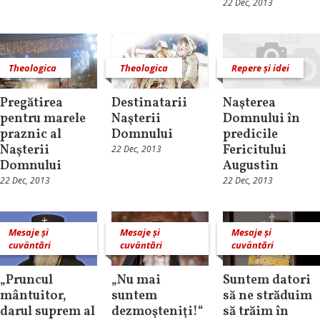
22 Dec, 2013
Theologica
Theologica
Repere și idei
Pregătirea
Destinatarii
Naşterea
pentru marele
Naşterii
Domnului în
praznic al
Domnului
predicile
Naşterii
Fericitului
22 Dec, 2013
Domnului
Augustin
22 Dec, 2013
22 Dec, 2013
Mesaje și
Mesaje și
Mesaje și
cuvântări
cuvântări
cuvântări
„Pruncul
„Nu mai
Suntem datori
mântuitor,
suntem
să ne străduim
darul suprem al
dezmoşteniţi!“
să trăim în