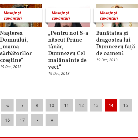
Mesaje și
Mesaje și
Mesaje și
cuvântări
cuvântări
cuvântări
Naşterea
„Pentru noi S-a
Bunătatea şi
Domnului,
născut Prunc
dragostea lui
„mama
tânăr,
Dumnezeu faţă
sărbătorilor
Dumnezeu Cel
de oameni
creştine“
maiânainte de
19 Dec, 2013
veci“
19 Dec, 2013
19 Dec, 2013
«
‹
9
10
11
12
13
14
15
16
17
›
»