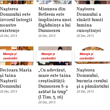
Naşterea
Minunea din
Naşterea
Domnului este
Betleem este
Domnului a
izvorul întregii
împlinirea unei
răsărit lumii
noastre
făgăduinţe a lui
lumina
existenţe
Dumnezeu
cunoştinţei
20 Dec, 2013
20 Dec, 2013
20 Dec, 2013
Mesaje și
Mesaje și
Mesaje și
cuvântări
cuvântări
cuvântări
Fecioara Maria
„Cu adevărat,
Naşterea
şi taina
mare este taina
Domnului,
Naşterii
creştinătăţii:
bucuria cerului
Domnului
Dumnezeu S-a
şi a pământului
arătat în trup“
20 Dec, 2013
20 Dec, 2013
(I Tim. 3, 16)
20 Dec, 2013