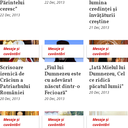
Părintelui
lumina
22 Dec, 2013
ceresc“
credinţei şi
învăţăturii
22 Dec, 2013
creştine
21 Dec, 2013
Mesaje și
Mesaje și
Mesaje și
cuvântări
cuvântări
cuvântări
Scrisoare
„Fiul lui
„Iată Mielul lui
irenică de
Dumnezeu este
Dumnezeu, Cel
Crăciun a
cu adevărat
ce ridică
Patriarhului
născut dintr-o
păcatul lumii“
României
Fecioară“
20 Dec, 2013
20 Dec, 2013
20 Dec, 2013
Mesaje și
Mesaje și
Mesaje și
cuvântări
cuvântări
cuvântări