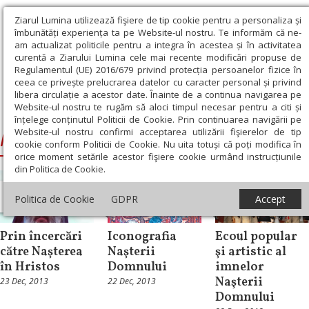
Ziarul Lumina utilizează fişiere de tip cookie pentru a personaliza și
îmbunătăți experiența ta pe Website-ul nostru. Te informăm că ne-
am actualizat politicile pentru a integra în acestea și în activitatea
curentă a Ziarului Lumina cele mai recente modificări propuse de
Regulamentul (UE) 2016/679 privind protecția persoanelor fizice în
ceea ce privește prelucrarea datelor cu caracter personal și privind
libera circulație a acestor date. Înainte de a continua navigarea pe
Website-ul nostru te rugăm să aloci timpul necesar pentru a citi și
Ziarul Lumina
›
Naşterea Domnului
înțelege conținutul Politicii de Cookie. Prin continuarea navigării pe
Website-ul nostru confirmi acceptarea utilizării fişierelor de tip
Naşterea Domnului
cookie conform Politicii de Cookie. Nu uita totuși că poți modifica în
orice moment setările acestor fişiere cookie urmând instrucțiunile
din Politica de Cookie.
Mesaje și
Politica de Cookie
GDPR
Accept
cuvântări
Documentar
Documentar
Prin încercări
Iconografia
Ecoul popular
către Naşterea
Naşterii
şi artistic al
în Hristos
Domnului
imnelor
Naşterii
23 Dec, 2013
22 Dec, 2013
Domnului