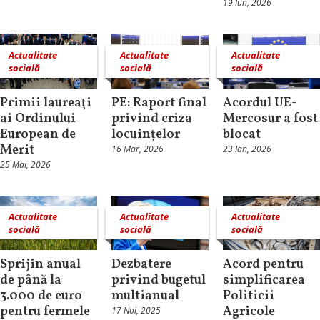
19 Iun, 2026
Actualitate
Actualitate
Actualitate
socială
socială
socială
Primii laureaţi
PE: Raport final
Acordul UE-
ai Ordinului
privind criza
Mercosur a fost
European de
locuințelor
blocat
Merit
16 Mar, 2026
23 Ian, 2026
25 Mai, 2026
Actualitate
Actualitate
Actualitate
socială
socială
socială
Sprijin anual
Dezbatere
Acord pentru
de până la
privind bugetul
simplificarea
3.000 de euro
multianual
Politicii
pentru fermele
Agricole
17 Noi, 2025