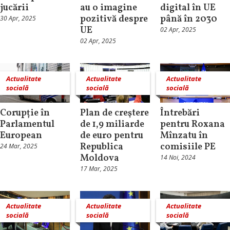
jucării
au o imagine
digital în UE
pozitivă despre
până în 2030
30 Apr, 2025
UE
02 Apr, 2025
02 Apr, 2025
Actualitate
Actualitate
Actualitate
socială
socială
socială
Corupție în
Plan de creştere
Întrebări
Parlamentul
de 1,9 miliarde
pentru Roxana
European
de euro pentru
Mînzatu în
Republica
comisiile PE
24 Mar, 2025
Moldova
14 Noi, 2024
17 Mar, 2025
Actualitate
Actualitate
Actualitate
socială
socială
socială