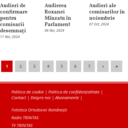
Audieri de
Audierea
Audieri ale
confirmare
Roxanei
comisarilor în
pentru
Mînzatu în
noiembrie
comisarii
Parlament
07 Oct, 2024
desemnați
06 Noi, 2024
11 Noi, 2024
1
2
3
4
5
6
7
›
»
Politica de cookie
|
Politica de confidențialitate
|
Contact
|
Despre noi
|
Abonamente
|
Fototeca Ortodoxiei Românești
Radio TRINITAS
TV TRINITAS