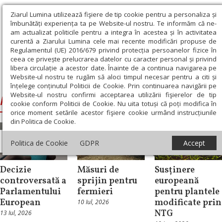
Ziarul Lumina utilizează fişiere de tip cookie pentru a personaliza și
îmbunătăți experiența ta pe Website-ul nostru. Te informăm că ne-
am actualizat politicile pentru a integra în acestea și în activitatea
curentă a Ziarului Lumina cele mai recente modificări propuse de
Regulamentul (UE) 2016/679 privind protecția persoanelor fizice în
ceea ce privește prelucrarea datelor cu caracter personal și privind
libera circulație a acestor date. Înainte de a continua navigarea pe
Website-ul nostru te rugăm să aloci timpul necesar pentru a citi și
Ziarul Lumina
›
Parlamentul European
înțelege conținutul Politicii de Cookie. Prin continuarea navigării pe
Website-ul nostru confirmi acceptarea utilizării fişierelor de tip
Parlamentul European
cookie conform Politicii de Cookie. Nu uita totuși că poți modifica în
orice moment setările acestor fişiere cookie urmând instrucțiunile
din Politica de Cookie.
Actualitate
Actualitate
Actualitate
Politica de Cookie
GDPR
Accept
socială
socială
socială
Decizie
Măsuri de
Susținere
controversată a
sprijin pentru
europeană
Parlamentului
fermieri
pentru plantele
European
modificate prin
10 Iul, 2026
NTG
13 Iul, 2026