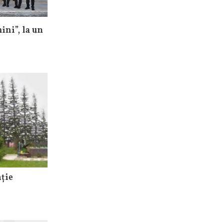
ni”, la un
ație