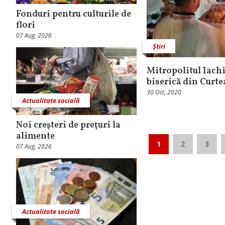
Fonduri pentru culturile de
flori
07 Aug, 2026
Știri
Mitropolitul Iachi
biserică din Curte
30 Oct, 2020
Actualitate socială
Noi creşteri de preţuri la
alimente
1
2
3
07 Aug, 2026
Actualitate socială