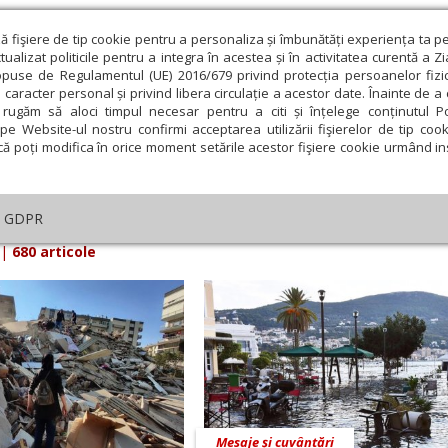
ză fişiere de tip cookie pentru a personaliza și îmbunătăți experiența ta p
alizat politicile pentru a integra în acestea și în activitatea curentă a Z
opuse de Regulamentul (UE) 2016/679 privind protecția persoanelor fizi
 caracter personal și privind libera circulație a acestor date. Înainte de 
eologie și spiritualitate
Educaţie și Cultură
Societate
rugăm să aloci timpul necesar pentru a citi și înțelege conținutul Pol
pe Website-ul nostru confirmi acceptarea utilizării fişierelor de tip cook
că poți modifica în orice moment setările acestor fişiere cookie urmând ins
iarul Lumina din Octombrie 2020
GDPR
|
680 articole
Mesaje și cuvântări