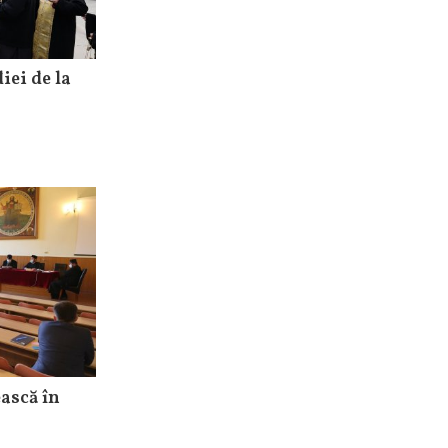
iei de la
ască în