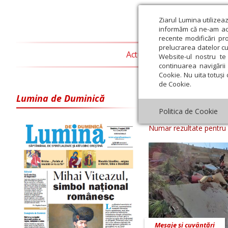
Ziarul Lumina utilizea
informăm că ne-am actu
recente modificări pr
prelucrarea datelor cu
Actualitate religioasă
T
Website-ul nostru te 
continuarea navigării 
Cookie. Nu uita totuși 
de Cookie.
Lumina de Duminică
Arhiva ziar Z
Politica de Cookie
Numar rezultate pentru
Mesaje și cuvântări