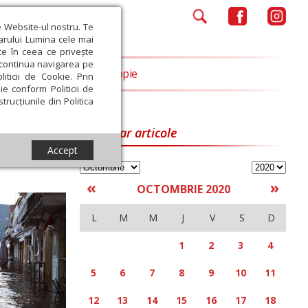
e Website-ul nostru. Te
iarului Lumina cele mai
ce în ceea ce privește
a continua navigarea pe
Opinii
Filantropie
iticii de Cookie. Prin
ie conform Politicii de
trucțiunile din Politica
Calendar articole
Accept
«
»
OCTOMBRIE 2020
L
M
M
J
V
S
D
1
2
3
4
5
6
7
8
9
10
11
12
13
14
15
16
17
18