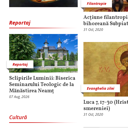
Filantropie
Acțiune filantropi
Reportaj
bihoreană Subpiat
31 Oct, 2020
Reportaj
Sclipirile Luminii: Biserica
Seminarului Teologic de la
Evanghelia zilei
Mănăstirea Neamț
07 Aug, 2026
Luca 7, 17–30 (Hri
smereniei)
31 Oct, 2020
Cultură