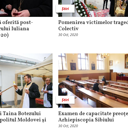
Știri
 oferită post-
Pomenirea victimelor traged
ului Iuliana
Colectiv
020)
30 Oct, 2020
Știri
și Taina Botezului
Examen de capacitate preoțe
politul Moldovei şi
Arhiepiscopia Sibiului
30 Oct, 2020