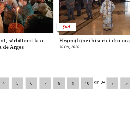
Știri
nt, sărbătorit la o
Hramul unei biserici din ora
a de Argeş
30 Oct, 2020
din 34
4
5
6
7
8
9
10
›
»