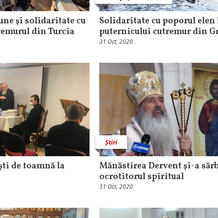
ne şi solidaritate cu
Solidaritate cu poporul elen
tremurul din Turcia
puternicului cutremur din G
31 Oct, 2020
Știri
şti de toamnă la
Mănăstirea Dervent şi-a sărb
ocrotitorul spiritual
31 Oct, 2020