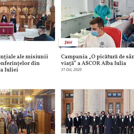
Știri
nțiale ale misiunii
Campania „O picătură de sâ
onferinţelor din
viață” a ASCOR Alba Iulia
a Iuliei
31 Oct, 2020