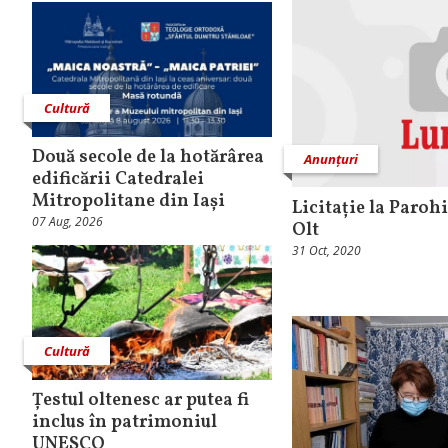
Cultură
Două secole de la hotărârea
Anunțuri
edificării Catedralei
Mitropolitane din Iași
Licitație la Paroh
07 Aug, 2026
Olt
31 Oct, 2020
Cultură
Țestul oltenesc ar putea fi
inclus în patrimoniul
UNESCO