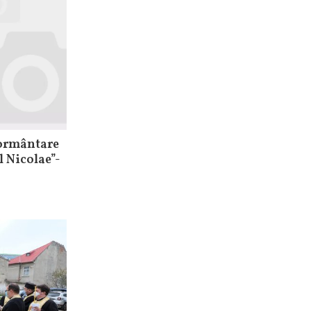
mormântare
l Nicolae”-