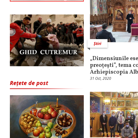
Știri
„Dimensiunile ese
preoțești”, tema c
Arhiepiscopia Alb
31 Oct, 2020
Rețete de post