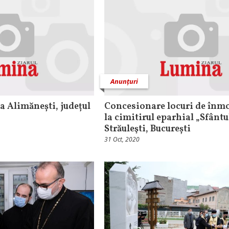
Anunțuri
ia Alimănești, județul
Concesionare locuri de în
la cimitirul eparhial „Sfântu
Străuleşti, București
31 Oct, 2020