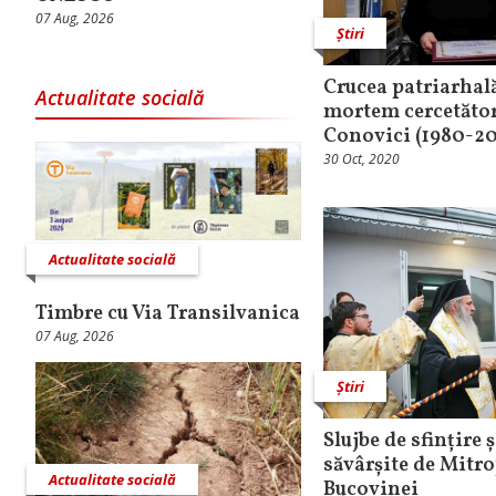
07 Aug, 2026
Știri
Crucea patriarhală
Actualitate socială
mortem cercetător
Conovici (1980-2
30 Oct, 2020
Actualitate socială
Timbre cu Via Transilvanica
07 Aug, 2026
Știri
Slujbe de sfințire 
săvârșite de Mitro
Actualitate socială
Bucovinei