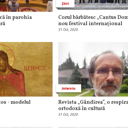
Știri
că în parohia
Corul bărbătesc „Cantus Domi
ră
nou festival internațional
31 Oct, 2020
Interviu
stos - modelul
Revista „Gândirea”, o respir
ortodoxă în cultură
31 Oct, 2020