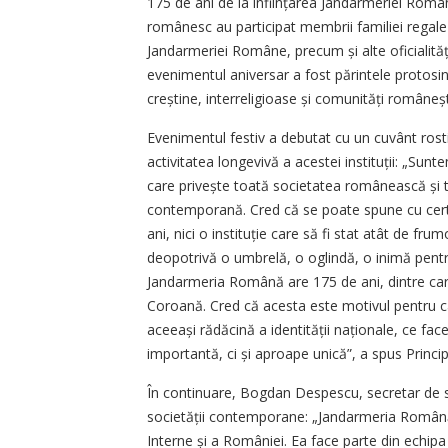
175 de ani de la înființarea Jandarmeriei Român
românesc au participat membrii familiei regale 
Jandarmeriei Române, precum și alte oficialități
evenimentul aniversar a fost părintele protosing
creștine, interreligioase și comunități româneș
Evenimentul festiv a debutat cu un cuvânt rost
activitatea longevivă a acestei instituții: „Sun
care privește toată societatea românească și t
contemporană. Cred că se poate spune cu certitu
ani, nici o instituție care să fi stat atât de frumo
deopotrivă o umbrelă, o oglindă, o inimă pent
Jandarmeria Română are 175 de ani, dintre care
Coroană. Cred că acesta este motivul pentru care
aceeași rădăcină a identității naționale, ce fac
importantă, ci și aproape unică”, a spus Princi
În continuare, Bogdan Despescu, secretar de s
societății contemporane: „Jandarmeria Română 
Interne și a României. Ea face parte din echipa 