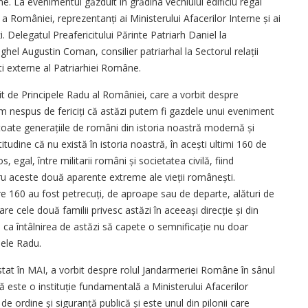
e. La evenimentul găzduit în grădina vechiului edificiu regal
a României, reprezentanți ai Ministerului Afacerilor Interne și ai
. Delegatul Preafericitului Părinte Patriarh Daniel la
hel Augustin Coman, consilier patriarhal la Sectorul relații
ti externe al Patriarhiei Române.
it de Principele Radu al României, care a vorbit despre
tem nespus de fericiți că astăzi putem fi gazdele unui eveniment
oate generațiile de români din istoria noastră modernă și
dine că nu există în istoria noastră, în acești ultimi 160 de
s, egal, între militarii români și societatea civilă, fiind
ru aceste două aparente extreme ale vieții românești.
 160 au fost petrecuți, de aproape sau de departe, alături de
 cele două familii privesc astăzi în aceeași direcție și din
e ca întâlnirea de astăzi să capete o semnificație nu doar
pele Radu.
tat în MAI, a vorbit despre rolul Jandarmeriei Române în sânul
este o instituție fundamentală a Ministerului Afacerilor
de ordine și siguranță publică și este unul din pilonii care