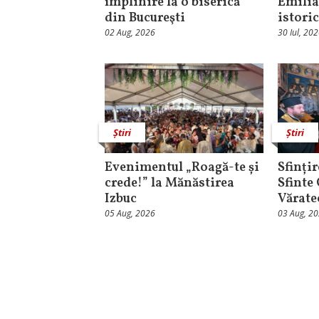
împlinire la o biserică
Emilia
din Bucureşti
istori
02 Aug, 2026
30 Iul, 20
Știri
Știri
Evenimentul „Roagă-te și
Sfințir
crede!” la Mănăstirea
Sfinte
Izbuc
Vărate
05 Aug, 2026
03 Aug, 2