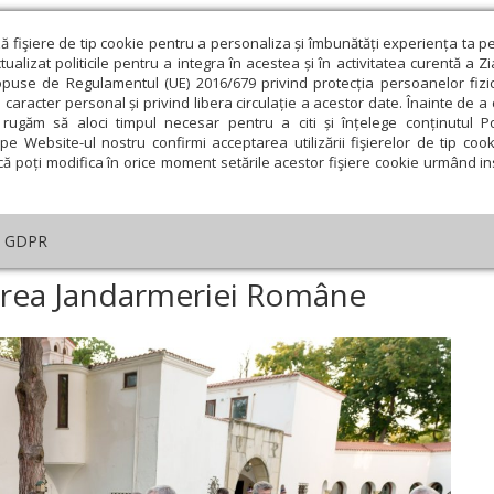
ză fişiere de tip cookie pentru a personaliza și îmbunătăți experiența ta p
alizat politicile pentru a integra în acestea și în activitatea curentă a Z
opuse de Regulamentul (UE) 2016/679 privind protecția persoanelor fizi
 caracter personal și privind libera circulație a acestor date. Înainte de 
eologie și spiritualitate
Educaţie și Cultură
Societate
rugăm să aloci timpul necesar pentru a citi și înțelege conținutul Pol
pe Website-ul nostru confirmi acceptarea utilizării fişierelor de tip cook
că poți modifica în orice moment setările acestor fişiere cookie urmând ins
An omagial
Comunicate de presă
Documentar
GDPR
5 de ani de la înființarea Jandarmeriei Române
nțarea Jandarmeriei Române
ie
Februarie
Martie
Aprilie
Mai
Iunie