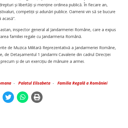
drepturi și libertăți și menține ordinea publică. În fiecare an,
tivaluri, competiții și adunări publice. Oamenii vin să se bucure
ă acasă”.
n Mastan, inspector general al Jandarmeriei Române, care a expus
area familiei regale cu Jandarmeria Română.
erite de Muzica Militară Reprezentativă a Jandarmeriei Române,
 de Detașamentul 1 Jandarmi Cavalerie din cadrul Direcției
 precum și de un exercițiu de mânuire a armei.
Romana
-
Palatul Elisabeta
-
Familia Regală a României