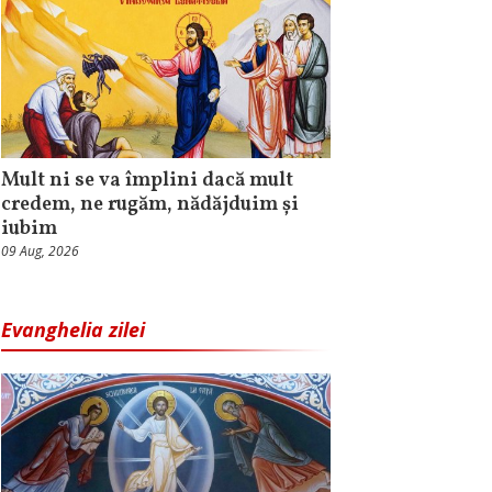
Mult ni se va împlini dacă mult
credem, ne rugăm, nădăjduim și
iubim
09 Aug, 2026
Evanghelia zilei