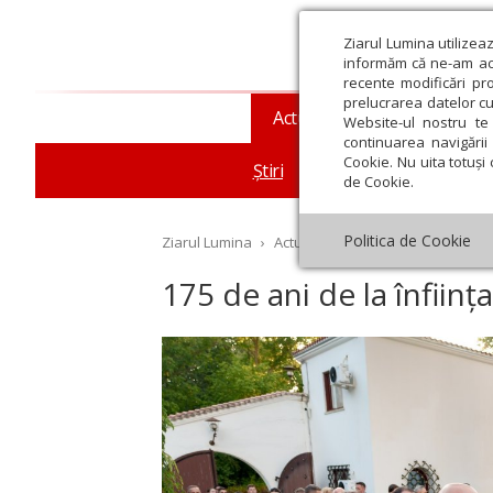
Ziarul Lumina utilizea
informăm că ne-am actu
recente modificări pr
prelucrarea datelor cu
Actualitate religioasă
T
Website-ul nostru te 
continuarea navigării 
Cookie. Nu uita totuși 
Știri
Mesaje și cuvântări
de Cookie.
Politica de Cookie
Ziarul Lumina
›
Actualitate religioasă
›
Știri
›
17
175 de ani de la înfii
st
Septembrie
Octombrie
Noiembrie
Decembrie
Ianuar