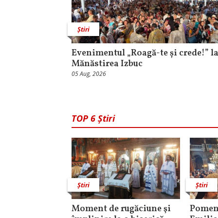
Știri
Evenimentul „Roagă-te și crede!” l
Mănăstirea Izbuc
05 Aug, 2026
TOP 6 Știri
Știri
Știri
Moment de rugăciune şi
Pomeni