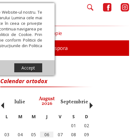
e Website-ul nostru. Te
iarului Lumina cele mai
ce în ceea ce privește
a continua navigarea pe
Opinii
Filantropie
iticii de Cookie. Prin
ie conform Politicii de
trucțiunile din Politica
In memoriam
Diaspora
Accept
Calendar ortodox
‹
›
August
Iulie
Septembrie
Octombrie
Noiembri
2026
L
M
M
J
V
S
D
01
02
03
04
05
06
07
08
09