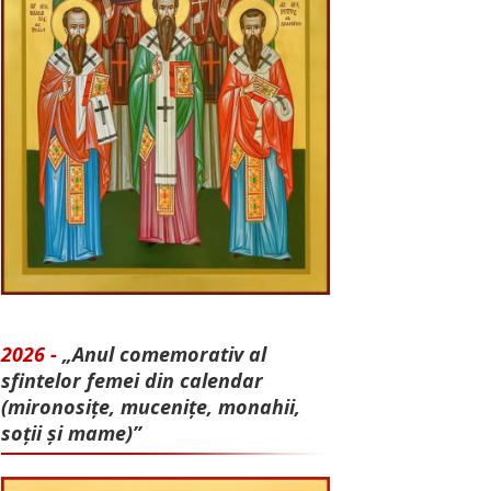
2026 -
„Anul comemorativ al
sfintelor femei din calendar
(mironosițe, mu­cenițe, monahii,
soții și mame)”