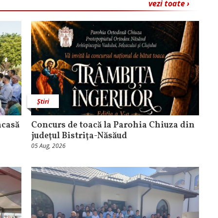
vezi toate ›
Știri
acasă
​Concurs de toacă la Parohia Chiuza din
judeţul Bistriţa-Năsăud
05 Aug, 2026