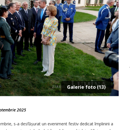
Galerie foto (13)
ptembrie 2025
embrie, s-a desfășurat un eveniment festiv dedicat împlinirii a