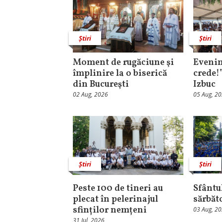
Știri
Știri
Moment de rugăciune şi
Evenim
împlinire la o biserică
crede!
din Bucureşti
Izbuc
02 Aug, 2026
05 Aug, 2
Știri
Știri
Peste 100 de tineri au
Sfântul
plecat în pelerinajul
sărbăt
sfinților nemțeni
03 Aug, 2
31 Iul, 2026