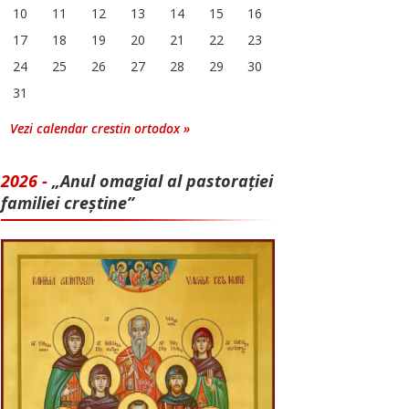
10
11
12
13
14
15
16
17
18
19
20
21
22
23
24
25
26
27
28
29
30
31
Vezi calendar crestin ortodox »
2026 -
„Anul omagial al pastorației
familiei creștine”