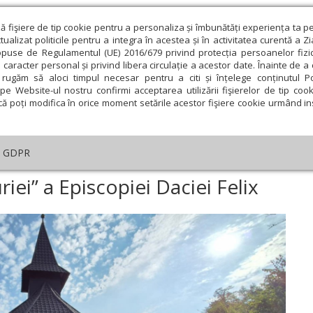
ză fişiere de tip cookie pentru a personaliza și îmbunătăți experiența ta p
alizat politicile pentru a integra în acestea și în activitatea curentă a Z
opuse de Regulamentul (UE) 2016/679 privind protecția persoanelor fizi
 caracter personal și privind libera circulație a acestor date. Înainte de 
eologie și spiritualitate
Educaţie și Cultură
Societate
rugăm să aloci timpul necesar pentru a citi și înțelege conținutul Pol
pe Website-ul nostru confirmi acceptarea utilizării fişierelor de tip cook
că poți modifica în orice moment setările acestor fişiere cookie urmând ins
An omagial
Comunicate de presă
Documentar
GDPR
început „Tabăra bucuriei” a Episcopiei Daciei Felix
iei” a Episcopiei Daciei Felix
ie
Februarie
Martie
Aprilie
Mai
Iunie