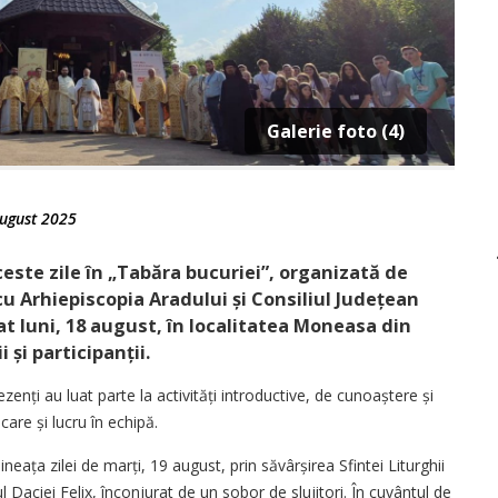
Galerie foto (4)
ugust 2025
aceste zile în „Tabăra bucuriei”, organizată de
 cu Arhiepiscopia Aradului și Consiliul Județean
tat luni, 18 august, în localitatea Moneasa din
 și participanții.
enți au luat parte la activități introductive, de cunoaștere și
care și lucru în echipă.
neața zilei de marți, 19 august, prin săvâr­șirea Sfintei Liturghii
l Daciei Felix, înconjurat de un sobor de slujitori. În cuvântul de