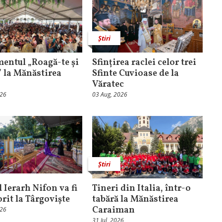
Știri
entul „Roagă-te și
Sfințirea raclei celor trei
” la Mănăstirea
Sfinte Cuvioase de la
Văratec
026
03 Aug, 2026
Știri
 Ierarh Nifon va fi
Tineri din Italia, într-o
orit la Târgoviște
tabără la Mănăstirea
Caraiman
026
31 Iul, 2026