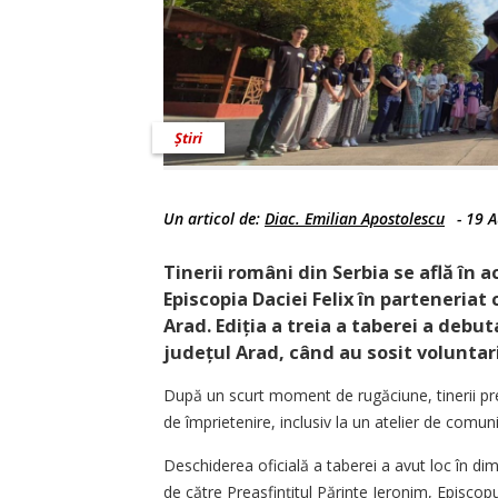
Știri
Un articol de:
Diac. Emilian Apostolescu
-
19 A
Tinerii români din Serbia se află în 
Episcopia Daciei Felix în parteneriat
Arad. Ediția a treia a taberei a debu
județul Arad, când au sosit voluntarii
După un scurt moment de rugăciune, tinerii prez
de împrietenire, inclusiv la un atelier de comuni
Deschiderea oficială a taberei a avut loc în dimi
de către Preasfințitul Părinte Ieronim, Episcopu