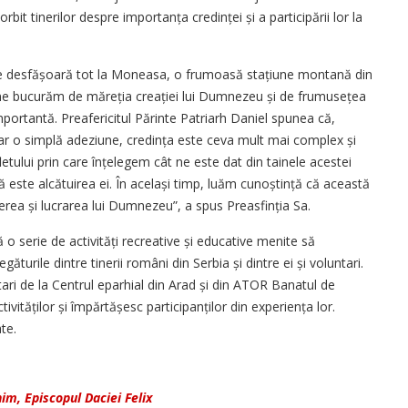
vorbit tinerilor despre importanța credinței și a participării lor la
e se desfășoară tot la Moneasa, o frumoasă stațiune montană din
 ne bucurăm de măreția creației lui Dumnezeu și de frumusețea
mportantă. Preafericitul Părinte Patriarh Daniel spunea că,
doar o simplă adeziune, credința este ceva mult mai complex și
letului prin care înțelegem cât ne este dat din tainele acestei
 este alcătuirea ei. În același timp, luăm cunoștință că această
terea și lucrarea lui Dumnezeu”, a spus Preasfinția Sa.
ă o serie de activități recreative și educative menite să
ăturile dintre tinerii români din Serbia și dintre ei și voluntari.
tari de la Centrul eparhial din Arad și din ATOR Banatul de
ităților și împărtășesc parti­cipanților din experiența lor.
te.
nim, Episcopul Daciei Felix