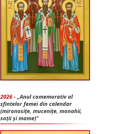
2026 -
„Anul comemorativ al
sfintelor femei din calendar
(mironosițe, mu­cenițe, monahii,
soții și mame)”