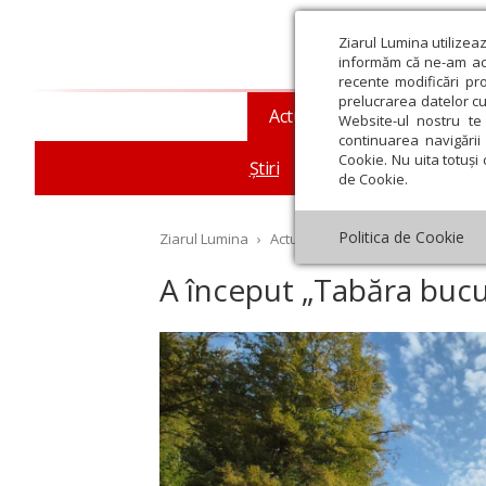
Ziarul Lumina utilizea
informăm că ne-am actu
recente modificări pr
prelucrarea datelor cu
Actualitate religioasă
T
Website-ul nostru te 
continuarea navigării 
Cookie. Nu uita totuși 
Știri
Mesaje și cuvântări
de Cookie.
Politica de Cookie
Ziarul Lumina
›
Actualitate religioasă
›
Știri
›
A 
A început „Tabăra bucur
st
Septembrie
Octombrie
Noiembrie
Decembrie
Ianuar