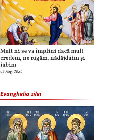
Mult ni se va împlini dacă mult
credem, ne rugăm, nădăjduim și
iubim
09 Aug, 2026
Evanghelia zilei