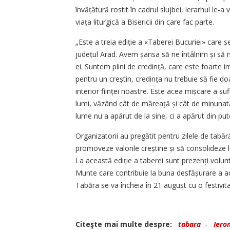
învățătură rostit în cadrul slujbei, ierarhul le-a 
viața liturgică a Bisericii din care fac parte.
„Este a treia ediție a «Taberei Bucuriei» car
județul Arad. Avem șansa să ne întâlnim și să
ei. Suntem plini de credință, care este foarte i
pentru un creștin, credința nu trebuie să fie 
interior ființei noastre. Este acea mișcare a suf
lumi, văzând cât de măreață și cât de minunată
lume nu a apărut de la sine, ci a apărut din pu
Organizatorii au pregătit pentru zilele de tabăr
promoveze valorile creștine și să consolideze leg
La această ediție a taberei sunt prezenți volun
Munte care contribuie la buna desfășurare a activ
Tabăra se va încheia în 21 august cu o festivita
Citeşte mai multe despre:
tabara
-
Iero