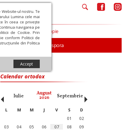
e Website-ul nostru. Te
iarului Lumina cele mai
ce în ceea ce privește
a continua navigarea pe
Opinii
Filantropie
iticii de Cookie. Prin
ie conform Politicii de
trucțiunile din Politica
In memoriam
Diaspora
Accept
Calendar ortodox
‹
›
August
Iulie
Septembrie
Octombrie
Noiembri
2026
L
M
M
J
V
S
D
01
02
03
04
05
06
07
08
09