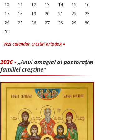
10
11
12
13
14
15
16
17
18
19
20
21
22
23
24
25
26
27
28
29
30
31
Vezi calendar crestin ortodox »
2026 -
„Anul omagial al pastorației
familiei creștine”