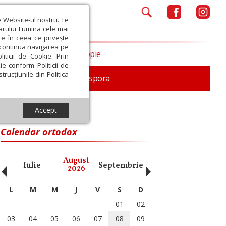
e Website-ul nostru. Te
iarului Lumina cele mai
ce în ceea ce privește
a continua navigarea pe
Opinii
Filantropie
iticii de Cookie. Prin
ie conform Politicii de
trucțiunile din Politica
In memoriam
Diaspora
Accept
Calendar ortodox
‹
›
August
Iulie
Septembrie
Octombrie
Noiembri
2026
L
M
M
J
V
S
D
01
02
03
04
05
06
07
08
09