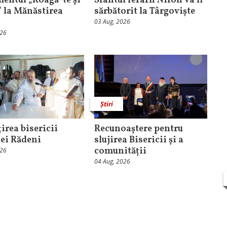
entul „Roagă-te și
Sfântul Ierarh Nifon va fi
” la Mănăstirea
sărbătorit la Târgoviște
03 Aug, 2026
026
Știri
irea bisericii
Recunoaștere pentru
ei Rădeni
slujirea Bisericii și a
comunității
026
04 Aug, 2026