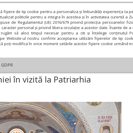
ză fişiere de tip cookie pentru a personaliza și îmbunătăți experiența ta p
alizat politicile pentru a integra în acestea și în activitatea curentă a Z
opuse de Regulamentul (UE) 2016/679 privind protecția persoanelor fizi
 caracter personal și privind libera circulație a acestor date. Înainte de 
eologie și spiritualitate
Educaţie și Cultură
Societate
rugăm să aloci timpul necesar pentru a citi și înțelege conținutul Pol
pe Website-ul nostru confirmi acceptarea utilizării fişierelor de tip cook
că poți modifica în orice moment setările acestor fişiere cookie urmând ins
An omagial
Comunicate de presă
Documentar
GDPR
basadoarea Germaniei în vizită la Patriarhia Română
 în vizită la Patriarhia
ie
Februarie
Martie
Aprilie
Mai
Iunie