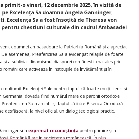
a primit-o vineri, 12 decembrie 2025, în vizită de
ă, pe Excelenţa Sa doamna Angela Ganninger,
. Excelența Sa a fost însoțită de Theresa von
 pentru chestiuni culturale din cadrul Ambasadei
un-venit doamnei ambasadoare la Patriarhia Română și a apreciat
 De asemenea, Preafericirea Sa a eviden­țiat relațiile de foarte
 și a subliniat dinamismul diasporei românești, mai ales prin
români care activează în institu­țiile de învățământ și în
a mulțumit Excelenţei Sale pentru faptul că foarte mulți clerici și
 în Germania, dovadă fiind numărul mare de parohii ortodoxe
 Preafericirea Sa a amintit și faptul că între Biserica Ortodoxă
desfășoară, la nivel oficial, un dialog teologic și practic,
anninger și-a
exprimat recunoștința
pentru primire și a
odoxă Română îl are în societatea românească. În plus,