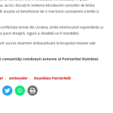
, au loc dis­cuții în vederea introducerii cursurilor de limba
cât aceștia să beneficieze de o mai bună cunoaștere a limbii și
a conflictului armat din Ucraina, ambii interlocutori exprimându-și
o pace dreaptă, sigură și durabilă va fi restabilită.
a dorit succes doamnei ambasadoare la începutul misiunii sale
e şi comunităţi românești externe al Patriarhiei Române)
el
-
ambasador
-
Reședința Patriarhală