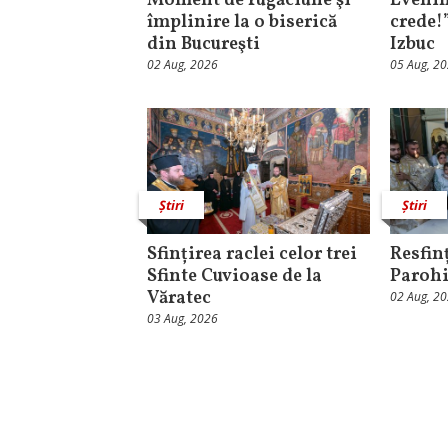
Moment de rugăciune şi
Evenim
împlinire la o biserică
crede!
din Bucureşti
Izbuc
02 Aug, 2026
05 Aug, 2
Știri
Știri
Sfințirea raclei celor trei
Resfinț
Sfinte Cuvioase de la
Parohi
Văratec
02 Aug, 2
03 Aug, 2026