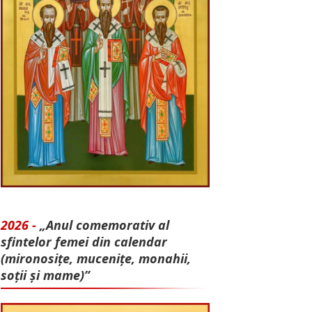
2026 -
„Anul comemorativ al
sfintelor femei din calendar
(mironosițe, mu­cenițe, monahii,
soții și mame)”