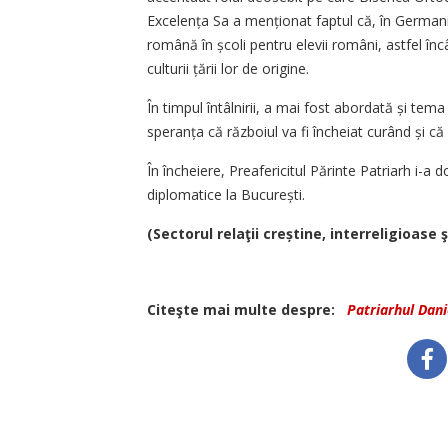
Excelența Sa a menționat fap­tul că, în Germania
română în școli pentru elevii români, astfel în
culturii țării lor de origine.
În timpul întâlnirii, a mai fost abordată și tem
speranța că războiul va fi încheiat curând și că 
În încheiere, Preafericitul Părinte Patriarh i-
diplomatice la București.
(Sectorul relaţii creștine, interreligioas
Citeşte mai multe despre:
Patriarhul Dani