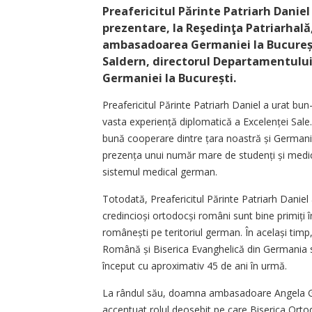
Preafericitul Părinte Patriarh Daniel 
prezentare, la Reşedinţa Patriarhal
ambasadoarea Germaniei la București
Saldern, directorul Departamentului
Germaniei la București.
Preafericitul Părinte Patriarh Daniel a urat b
vasta ex­periență diplomatică a Excelenței Sale.
bună cooperare dintre țara noastră și Germania
prezența unui număr mare de studenți și medici 
sistemul medical german.
Totodată, Preafericitul Părinte Patriarh Daniel 
credincioși ortodocși români sunt bine primiți
românești pe teritoriul german. În același timp,
Română și Biserica Evanghelică din Germania se 
început cu aproximativ 45 de ani în urmă.
La rândul său, doamna ambasadoare Angela G
accentuat rolul deosebit pe care Biserica Ort