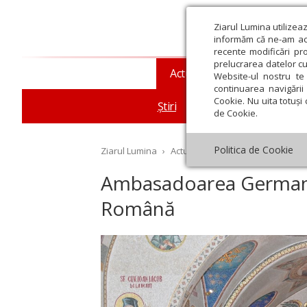
Ziarul Lumina utilizea
informăm că ne-am actu
recente modificări pr
prelucrarea datelor cu
Actualitate religioasă
T
Website-ul nostru te 
continuarea navigării 
Cookie. Nu uita totuși 
Știri
Mesaje și cuvântări
de Cookie.
Politica de Cookie
Ziarul Lumina
›
Actualitate religioasă
›
Știri
›
Am
Ambasadoarea Germaniei
Română
st
Septembrie
Octombrie
Noiembrie
Decembrie
Ianuar