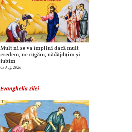
Mult ni se va împlini dacă mult
credem, ne rugăm, nădăjduim și
iubim
09 Aug, 2026
Evanghelia zilei