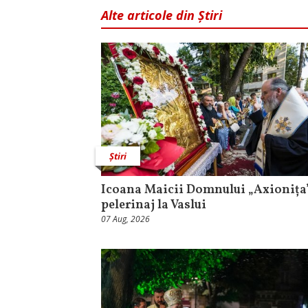
Alte articole din Știri
Știri
Icoana Maicii Domnului „Axionița”
pelerinaj la Vaslui
07 Aug, 2026