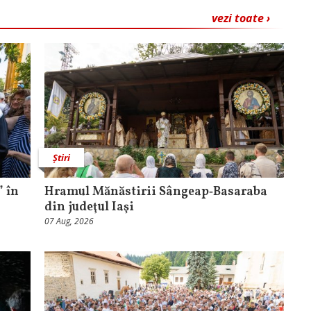
vezi toate ›
Știri
 în
Hramul Mănăstirii Sângeap‑Basaraba
din judeţul Iaşi
07 Aug, 2026