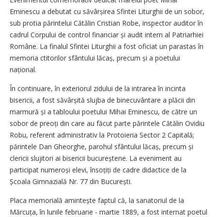
Eminescu a debutat cu săvârșirea Sfintei Liturghii de un sobor,
sub protia părintelui Cătălin Cristian Robe, inspector auditor în
cadrul Corpului de control financiar și audit intern al Patriarhiei
Române. La finalul Sfintei Liturghii a fost oficiat un parastas în
memoria ctitorilor sfântului lăcaș, precum și a poetului
național.
În continuare, în exteriorul zidului de la intrarea în incinta
bisericii, a fost săvârșită slujba de binecuvântare a plăcii din
marmură și a tabloului poetului Mihai Eminescu, de către un
sobor de preoți din care au făcut parte părintele Cătălin Ovidiu
Robu, referent administrativ la Protoieria Sector 2 Capitală;
părintele Dan Gheorghe, parohul sfântului lăcaș, precum și
clericii slujitori ai bisericii bucureștene. La eveniment au
participat numeroși elevi, însoțiți de cadre didactice de la
Școala Gimnazială Nr. 77 din București.
Placa memorială amintește faptul că, la sanatoriul de la
Mărcuța, în lunile februarie - martie 1889, a fost internat poetul