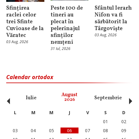
Sfințirea
Peste 100 de
Sfântul Ierarh
raclei celor
tineri au
Nifon va fi
trei Sfinte
plecat în
sărbătorit la
Cuvioase de la
pelerinajul
Târgoviște
Văratec
sfinților
03 Aug, 2026
nemțeni
03 Aug, 2026
31 Iul, 2026
Calendar ortodox
‹
›
August
Iulie
Septembrie
O
2026
L
M
M
J
V
S
D
01
02
03
04
05
06
07
08
09