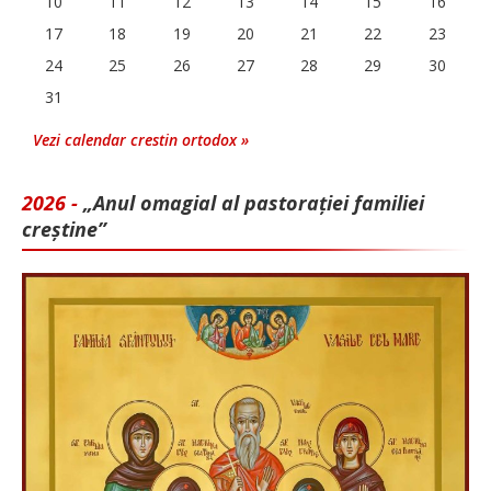
10
11
12
13
14
15
16
17
18
19
20
21
22
23
24
25
26
27
28
29
30
31
Vezi calendar crestin ortodox »
2026 -
„Anul omagial al pastorației familiei
creștine”