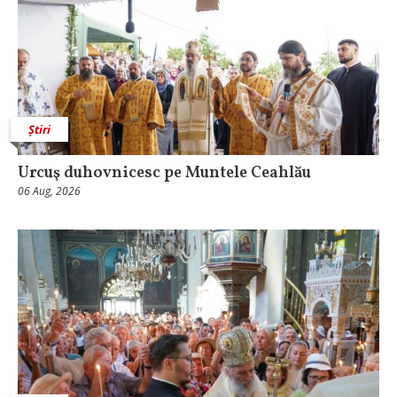
Știri
Urcuş duhovnicesc pe Muntele Ceahlău
06 Aug, 2026