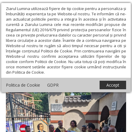
Ziarul Lumina utilizează fişiere de tip cookie pentru a personaliza și
îmbunătăți experiența ta pe Website-ul nostru. Te informăm că ne-
am actualizat politicile pentru a integra în acestea și în activitatea
curentă a Ziarului Lumina cele mai recente modificări propuse de
Regulamentul (UE) 2016/679 privind protecția persoanelor fizice în
ceea ce privește prelucrarea datelor cu caracter personal și privind
libera circulație a acestor date. Înainte de a continua navigarea pe
Website-ul nostru te rugăm să aloci timpul necesar pentru a citi și
Ziarul Lumina
›
Actualitate religioasă
›
Știri
›
Binecuvântarea
înțelege conținutul Politicii de Cookie. Prin continuarea navigării pe
unei plăci memoriale în cinstea poetului național
Website-ul nostru confirmi acceptarea utilizării fişierelor de tip
cookie conform Politicii de Cookie. Nu uita totuși că poți modifica în
Binecuvântarea unei plăci memoriale în
orice moment setările acestor fişiere cookie urmând instrucțiunile
din Politica de Cookie.
cinstea poetului național
Politica de Cookie
GDPR
Accept