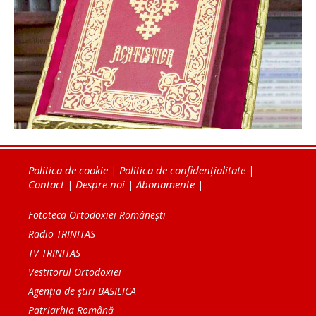
Politica de cookie
|
Politica de confidențialitate
|
Contact
|
Despre noi
|
Abonamente
|
Fototeca Ortodoxiei Românești
Radio TRINITAS
TV TRINITAS
Vestitorul Ortodoxiei
Agenţia de ştiri BASILICA
Patriarhia Română