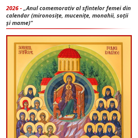
2026 -
„Anul comemorativ al sfintelor femei din
calendar (mironosițe, mu­cenițe, monahii, soții
și mame)”