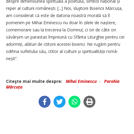
despre dimensiunea spirituală a poetului, simbol național și
reper al culturii românești. [...] Noi, slujitorii Bisericii Mărcuța,
am considerat că este de datoria noastră morală să îl
pomenim pe Mihai Eminescu nu doar în zilele de naștere,
comemorare sau la trecerea la Domnul, ci ori de câte ori
săvârșim un parastas împreună cu Sfânta Liturghie pentru cei
adormiți, alături de ctitorii acestei biserici. Ne rugăm pentru
odihna sufletului său, ctitor al culturii și spiritualității româ­
nești”.
Citeşte mai multe despre:
Mihai Eminescu
-
Parohia
Mărcuța