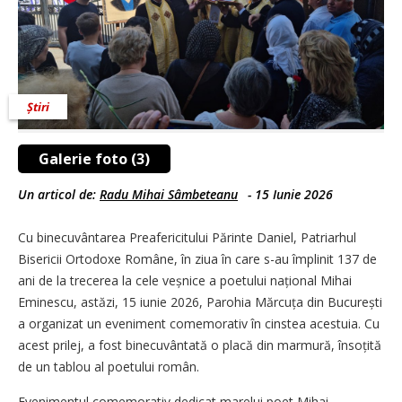
Știri
Galerie foto (3)
Un articol de:
Radu Mihai Sâmbeteanu
-
15 Iunie 2026
Cu binecuvântarea Preafericitului Părinte Daniel, Patriarhul
Bisericii Ortodoxe Române, în ziua în care s-au împlinit 137 de
ani de la trecerea la cele veșnice a poetului național Mihai
Eminescu, astăzi, 15 iunie 2026, Parohia Mărcuța din București
a organizat un eveniment comemorativ în cinstea acestuia. Cu
acest prilej, a fost binecuvântată o placă din marmură, însoțită
de un tablou al poetului român.
Evenimentul comemorativ dedicat marelui poet Mihai