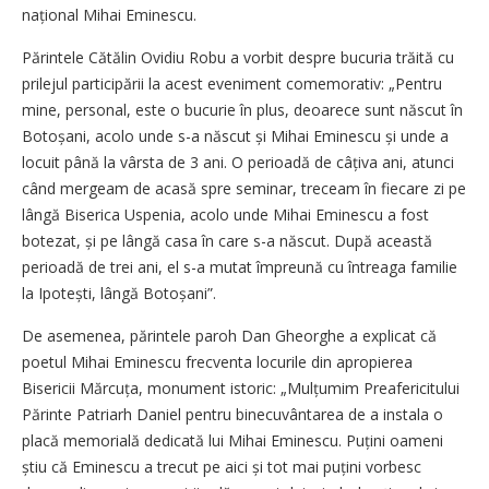
național Mihai Eminescu.
Părintele Cătălin Ovidiu Robu a vorbit despre bucuria trăită cu
prilejul participării la acest eveniment comemorativ: „Pentru
mine, personal, este o bucurie în plus, deoarece sunt născut în
Botoșani, acolo unde s-a născut și Mihai Eminescu și unde a
locuit până la vârsta de 3 ani. O perioadă de câțiva ani, atunci
când mergeam de acasă spre seminar, treceam în fiecare zi pe
lângă Biserica Uspenia, acolo unde Mihai Eminescu a fost
botezat, și pe lângă casa în care s-a născut. După această
perioadă de trei ani, el s-a mutat împreună cu întreaga familie
la Ipotești, lângă Botoșani”.
De asemenea, părintele paroh Dan Gheorghe a explicat că
poetul Mihai Eminescu frecventa locurile din apropierea
Bisericii Măr­cuța, monument istoric: „Mulțumim Preafericitului
Părinte Patriarh Daniel pentru binecuvântarea de a instala o
placă memorială dedicată lui Mihai Eminescu. Puțini oameni
știu că Eminescu a trecut pe aici și tot mai puțini vorbesc