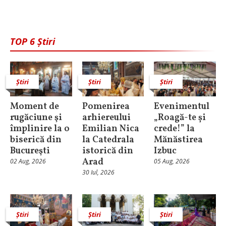
TOP 6 Știri
Știri
Știri
Știri
Moment de
Pomenirea
Evenimentul
rugăciune şi
arhiereului
„Roagă-te și
împlinire la o
Emilian Nica
crede!” la
biserică din
la Catedrala
Mănăstirea
Bucureşti
istorică din
Izbuc
Arad
02 Aug, 2026
05 Aug, 2026
30 Iul, 2026
Știri
Știri
Știri