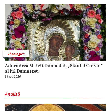
Theologica
Adormirea Maicii Domnului, „Sfântul Chivot”
al lui Dumnezeu
31 Iul, 2026
Analiză