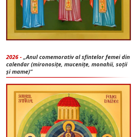
2026 -
„Anul comemorativ al sfintelor femei din
calendar (mironosițe, mu­cenițe, monahii, soții
și mame)”