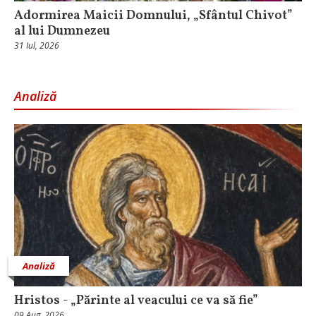
Adormirea Maicii Domnului, „Sfântul Chivot”
al lui Dumnezeu
31 Iul, 2026
Analiză
Analiză
Hristos - „Părinte al veacului ce va să fie”
09 Aug, 2026