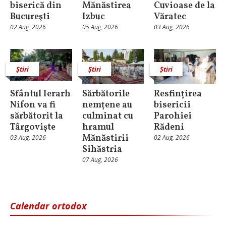
biserică din
Mănăstirea
Cuvioase de la
Bucureşti
Izbuc
Văratec
02 Aug, 2026
05 Aug, 2026
03 Aug, 2026
Știri
Știri
Știri
Sfântul Ierarh
Sărbătorile
Resfințirea
Nifon va fi
nemţene au
bisericii
sărbătorit la
culminat cu
Parohiei
Târgoviște
hramul
Rădeni
Mănăstirii
03 Aug, 2026
02 Aug, 2026
Sihăstria
07 Aug, 2026
Calendar ortodox