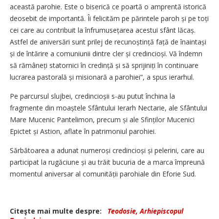
această parohie. Este o biserică ce poartă o amprentă istorică
deosebit de importantă. Îi felicităm pe părintele paroh și pe toți
cei care au contribuit la înfrumusețarea acestui sfânt lăcaș.
Astfel de aniversări sunt prilej de recunoștință față de înaintași
și de întărire a comuniunii dintre cler și credin­cioși. Vă îndemn
să rămâ­neți statornici în credință și să sprijiniți în continuare
lucrarea pastorală și misionară a parohiei”, a spus ierarhul.
Pe parcursul slujbei, credincioșii s-au putut închina la
fragmente din moaștele Sfântului Ierarh Nectarie, ale Sfântului
Mare Mucenic Pantelimon, precum și ale Sfinților Mucenici
Epictet și Astion, aflate în patrimoniul parohiei.
Sărbătoarea a adunat nume­roși credincioși și pelerini, care au
participat la rugăciune și au trăit bucuria de a marca împreună
momentul aniversar al comu­nității parohiale din Eforie Sud.
Citeşte mai multe despre:
Teodosie, Arhiepiscopul