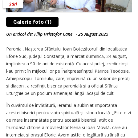
Știri
Galerie foto (1)
Un articol de:
Filip Hristofor Cane
-
25 August 2025
Parohia „Nașterea Sfântului Ioan Botezătorul” din localitatea
Eforie Sud, județul Constanța, a marcat duminică, 24 august,
împlinirea a 90 de ani de existență. Cu acest prilej, credincioșii
l-au primit în mijlocul lor pe Înalt­prea­sfințitul Părinte Teodosie,
Arhiepiscopul Tomisului, care, împreună cu un sobor de preoți
și diaconi, a resfințit biserica parohială și a oficiat Sfânta
Liturghie pe un podium amenajat lângă lăcașul de cult.
În cuvântul de învățătură, ierarhul a subliniat importanța
acestei biserici pentru viața spirituală și istoria locală. „Este o zi
de mare însemnătate pentru această biserică, atât de
frumoasă ctitorie a movileștilor Elena și Ioan Movilă, care au
întemeiat și orașul Eforie. Avem astfel o legătură strânsă cu