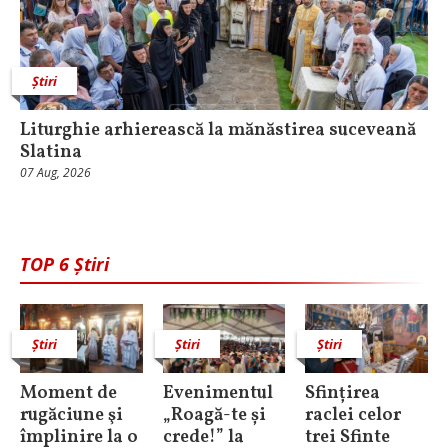
Știri
Liturghie arhierească la mănăstirea suceveană
Slatina
07 Aug, 2026
TOP 6 Știri
Știri
Știri
Știri
Moment de
Evenimentul
Sfințirea
rugăciune şi
„Roagă-te și
raclei celor
împlinire la o
crede!” la
trei Sfinte