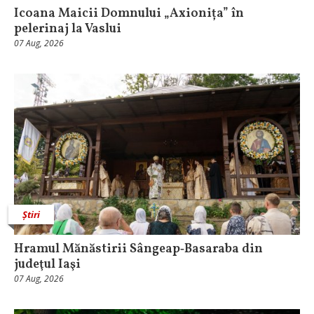
Icoana Maicii Domnului „Axionița” în
pelerinaj la Vaslui
07 Aug, 2026
Știri
Hramul Mănăstirii Sângeap‑Basaraba din
judeţul Iaşi
07 Aug, 2026