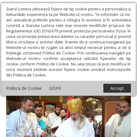
Ziarul Lumina utilizează fişiere de tip cookie pentru a personaliza și
îmbunătăți experiența ta pe Website-ul nostru. Te informăm că ne-
am actualizat politicile pentru a integra în acestea și în activitatea
curentă a Ziarului Lumina cele mai recente modificări propuse de
Regulamentul (UE) 2016/679 privind protecția persoanelor fizice în
ceea ce privește prelucrarea datelor cu caracter personal și privind
libera circulație a acestor date. Înainte de a continua navigarea pe
Website-ul nostru te rugăm să aloci timpul necesar pentru a citi și
Ziarul Lumina
›
Actualitate religioasă
›
Știri
›
Biserica „Nașterea
înțelege conținutul Politicii de Cookie. Prin continuarea navigării pe
Sfântului Ioan Botezătorul” din Eforie Sud, la ceas aniversar
Website-ul nostru confirmi acceptarea utilizării fişierelor de tip
cookie conform Politicii de Cookie. Nu uita totuși că poți modifica în
Biserica „Nașterea Sfântului Ioan
orice moment setările acestor fişiere cookie urmând instrucțiunile
din Politica de Cookie.
Botezătorul” din Eforie Sud, la ceas
aniversar
Politica de Cookie
GDPR
Accept