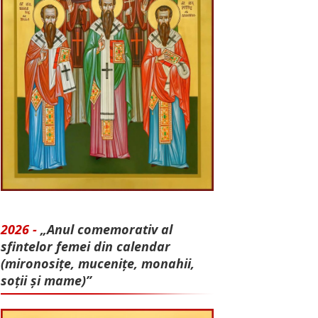
2026 -
„Anul comemorativ al
sfintelor femei din calendar
(mironosițe, mu­cenițe, monahii,
soții și mame)”