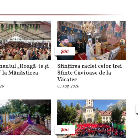
Știri
entul „Roagă-te și
Sfințirea raclei celor trei
” la Mănăstirea
Sfinte Cuvioase de la
Văratec
026
03 Aug, 2026
Știri