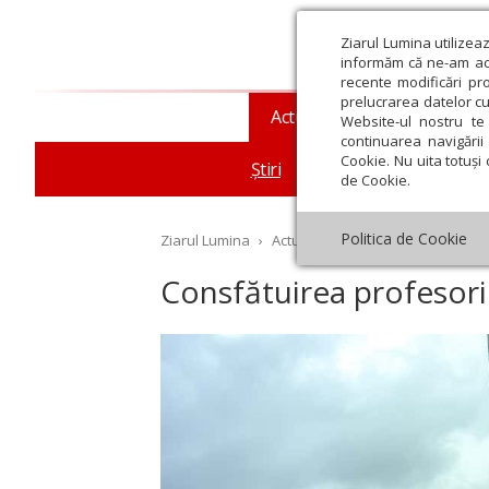
Ziarul Lumina utilizea
informăm că ne-am actu
recente modificări pr
prelucrarea datelor cu
Actualitate religioasă
T
Website-ul nostru te 
continuarea navigării 
Cookie. Nu uita totuși 
Știri
Mesaje și cuvântări
de Cookie.
Politica de Cookie
Ziarul Lumina
›
Actualitate religioasă
›
Știri
›
Co
Consfătuirea profesoril
st
Septembrie
Octombrie
Noiembrie
Decembrie
Ianuar