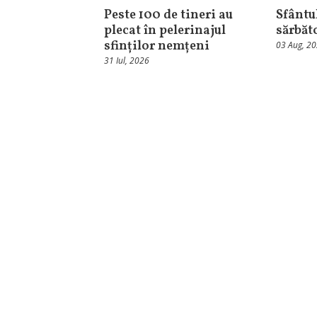
Peste 100 de tineri au
Sfântul
plecat în pelerinajul
sărbăt
sfinților nemțeni
03 Aug, 2
31 Iul, 2026