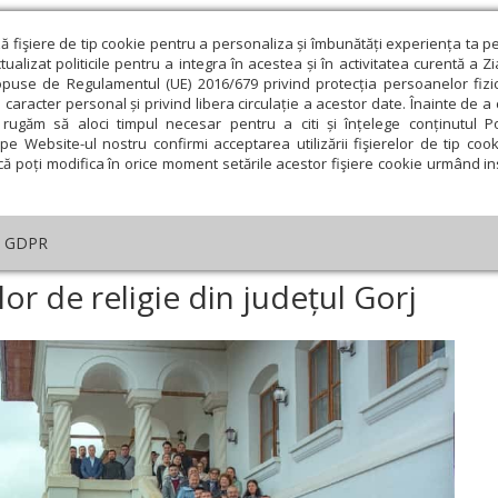
ză fişiere de tip cookie pentru a personaliza și îmbunătăți experiența ta p
alizat politicile pentru a integra în acestea și în activitatea curentă a Z
opuse de Regulamentul (UE) 2016/679 privind protecția persoanelor fizi
 caracter personal și privind libera circulație a acestor date. Înainte de 
eologie și spiritualitate
Educaţie și Cultură
Societate
rugăm să aloci timpul necesar pentru a citi și înțelege conținutul Pol
pe Website-ul nostru confirmi acceptarea utilizării fişierelor de tip cook
că poți modifica în orice moment setările acestor fişiere cookie urmând ins
An omagial
Comunicate de presă
Documentar
GDPR
nsfătuirea profesorilor de religie din județul Gorj
or de religie din județul Gorj
ie
Februarie
Martie
Aprilie
Mai
Iunie