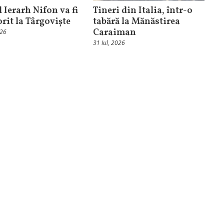
 Ierarh Nifon va fi
Tineri din Italia, într-o
orit la Târgoviște
tabără la Mănăstirea
Caraiman
026
31 Iul, 2026