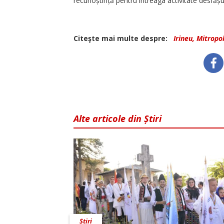
recunoștință pentru întreaga activitate desfășur
Citeşte mai multe despre:
Irineu, Mitropol
Alte articole din Știri
Știri