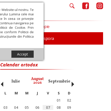
e Website-ul nostru. Te
iarului Lumina cele mai
ce în ceea ce privește
a continua navigarea pe
Opinii
Filantropie
iticii de Cookie. Prin
ie conform Politicii de
trucțiunile din Politica
In memoriam
Diaspora
Accept
Calendar ortodox
‹
›
August
Iulie
Septembrie
Octombrie
Noiembri
2026
L
M
M
J
V
S
D
01
02
03
04
05
06
07
08
09