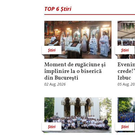
TOP 6 Știri
Știri
Știri
Moment de rugăciune şi
Evenim
împlinire la o biserică
crede!
din Bucureşti
Izbuc
02 Aug, 2026
05 Aug, 2
Știri
Știri