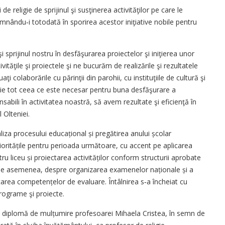
de religie de sprijinul şi susţinerea activităţilor pe care le
demnându‑i totodată în sporirea acestor iniţiative nobile pentru
sprijinul nostru în desfăşurarea proiectelor şi iniţierea unor
vităţile şi proiectele şi ne bucurăm de realizările şi rezultatele
aţi colaborările cu părinţii din parohii, cu instituţiile de cultură şi
iţie tot ceea ce este necesar pentru buna desfăşurare a
nsabili în activitatea noastră, să avem rezultate şi eficienţă în
 Olteniei.
aliza procesului educațional și pregătirea anului școlar
ioritățile pentru perioada următoare, cu accent pe aplicarea
tru liceu și proiectarea activităților conform structurii aprobate
 de asemenea, despre organizarea examenelor naționale și a
tarea competențelor de evaluare. Întâlnirea s‑a încheiat cu
programe şi proiecte.
o diplomă de mulțumire profesoarei Mihaela Cristea, în semn de