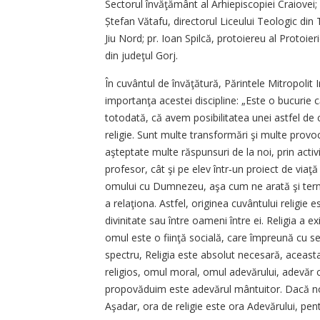
Sectorul învăţământ al Arhiepiscopiei Craiovei; p
Ștefan Vătafu, directorul Liceului Teologic din 
Jiu Nord; pr. Ioan Spilcă, protoiereu al Protoier
din judeţul Gorj.
În cuvântul de învăţătură, Părintele Mitropolit I
importanţa acestei discipline: „Este o bucurie c
totodată, că avem posibilitatea unei astfel de co
religie. Sunt multe transformări şi multe provo
aşteptate multe răspunsuri de la noi, prin activ
profesor, cât şi pe elev într‑un proiect de viaţă
omului cu Dumnezeu, aşa cum ne arată şi term
a relaţiona. Astfel, originea cuvântului religie 
divinitate sau între oameni între ei. Religia a
omul este o fiinţă socială, care împreună cu s
spectru, Religia este absolut necesară, aceasta 
religios, omul moral, omul adevărului, adevăr ca
propovăduim este adevărul mântuitor. Dacă noi 
Aşadar, ora de religie este ora Adevărului, pen