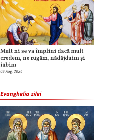
Mult ni se va împlini dacă mult
credem, ne rugăm, nădăjduim și
iubim
09 Aug, 2026
Evanghelia zilei