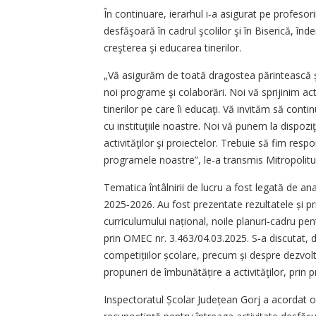
În continuare, ierarhul i‑a asigurat pe profesorii 
desfăşoară în cadrul şcolilor şi în Biserică, în
creşterea şi educarea tinerilor.
„Vă asigurăm de toată dragostea părintească şi 
noi programe şi colaborări. Noi vă sprijinim acti
tinerilor pe care îi educaţi. Vă invităm să continu
cu instituţiile noastre. Noi vă punem la dispoz
activităţilor şi proiectelor. Trebuie să fim respo
programele noastre”, le‑a transmis Mitropolitul
Tematica întâlnirii de lucru a fost legată de an
2025‑2026. Au fost prezentate rezultatele și pr
curriculumului național, noile planuri‑cadru pen
prin OMEC nr. 3.463/04.03.2025. S‑a discutat,
competițiilor școlare, precum și despre dezvol
propuneri de îmbunătățire a activităţilor, prin 
Inspectoratul Școlar Județean Gorj a acordat 