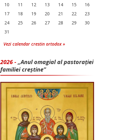
10
11
12
13
14
15
16
17
18
19
20
21
22
23
24
25
26
27
28
29
30
31
Vezi calendar crestin ortodox »
2026 -
„Anul omagial al pastorației
familiei creștine”