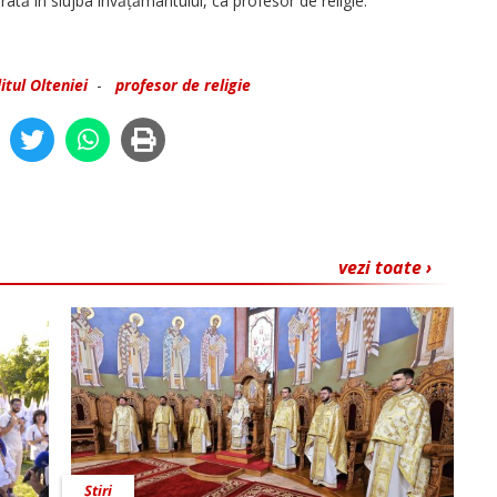
ată în slujba învățământului, ca profesor de religie.
itul Olteniei
-
profesor de religie
vezi toate ›
Știri