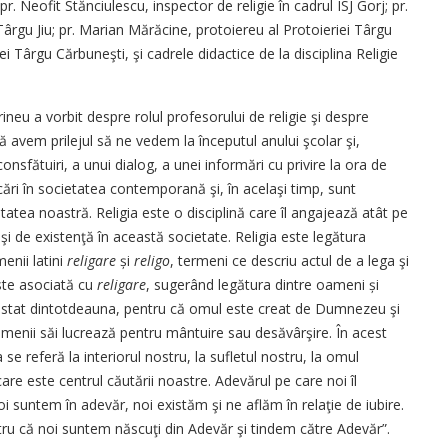
r. Neofit Stănciulescu, inspector de religie în cadrul ISJ Gorj; pr.
Târgu Jiu; pr. Marian Mărăcine, protoiereu al Protoieriei Târgu
iei Târgu Cărbuneşti, şi cadrele didactice de la disciplina Religie
rineu a vorbit despre rolul profesorului de religie şi despre
ă avem prilejul să ne vedem la începutul anului şcolar şi,
nsfătuiri, a unui dialog, a unei informări cu privire la ora de
cări în societatea contemporană şi, în acelaşi timp, sunt
itatea noastră. Religia este o disciplină care îl angajează atât pe
 şi de existenţă în această societate. Religia este legătura
enii latini
religare
și
religo
, termeni ce descriu actul de a lega şi
este asociată cu
religare
, sugerând legătura dintre oameni și
 existat dintotdeauna, pentru că omul este creat de Dumnezeu şi
emenii săi lucrează pentru mântuire sau desăvârşire. În acest
se referă la interiorul nostru, la sufletul nostru, la omul
re este centrul căutării noastre. Adevărul pe care noi îl
suntem în adevăr, noi existăm şi ne aflăm în relaţie de iubire.
tru că noi suntem născuţi din Adevăr şi tindem către Adevăr”.