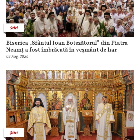
Știri
Biserica „Sfântul Ioan Botezătorul” din Piatra
Neamț a fost îmbrăcată în veșmânt de har
09 Aug, 2026
Știri