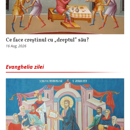
Ce face creștinul cu „dreptul” său?
16 Aug, 2026
Evanghelia zilei