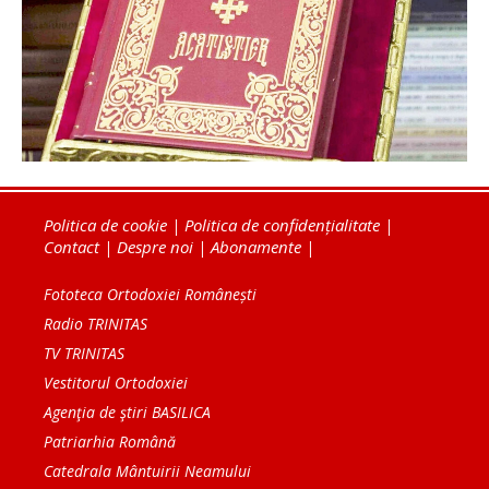
Politica de cookie
|
Politica de confidențialitate
|
Contact
|
Despre noi
|
Abonamente
|
Fototeca Ortodoxiei Românești
Radio TRINITAS
TV TRINITAS
Vestitorul Ortodoxiei
Agenţia de ştiri BASILICA
Patriarhia Română
Catedrala Mântuirii Neamului