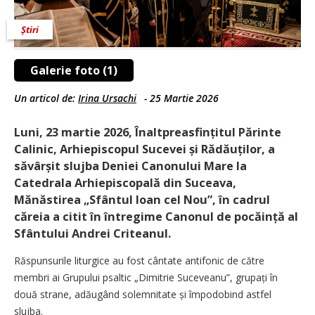
Știri
Galerie foto (1)
Un articol de:
Irina Ursachi
-
25 Martie 2026
Luni, 23 martie 2026, Înaltpreasfințitul Părinte
Calinic, Arhiepiscopul Sucevei și Rădăuților, a
săvârșit slujba Deniei Canonului Mare la
Catedrala Arhiepiscopală din Suceava,
Mănăstirea „Sfântul Ioan cel Nou”, în cadrul
căreia a citit în întregime Canonul de pocăință al
Sfântului Andrei Criteanul.
Răspunsurile liturgice au fost cântate antifonic de către
membri ai Grupului psaltic „Dimitrie Suceveanu”, grupați în
două strane, adăugând solemnitate și împodobind astfel
slujba.