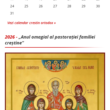
24
25
26
27
28
29
30
31
Vezi calendar crestin ortodox »
2026 -
„Anul omagial al pastorației familiei
creștine”