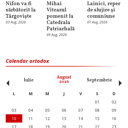
Nifon va fi
Mihai
Lainici, reper
sărbătorit la
Viteazul
de slujire şi
Târgoviște
pomenit la
comuniune
Catedrala
03 Aug, 2026
07 Aug, 2026
Patriarhală
09 Aug, 2026
Calendar ortodox
‹
›
August
Iulie
Septembrie
O
2026
L
M
M
J
V
S
D
01
02
03
04
05
06
07
08
09
10
11
12
13
14
15
16
17
18
19
20
21
22
23