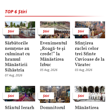
TOP 6 Știri
Știri
Știri
Știri
Sărbătorile
Evenimentul
Sfințirea
nemţene au
„Roagă-te și
raclei celor
culminat cu
crede!” la
trei Sfinte
hramul
Mănăstirea
Cuvioase de la
Mănăstirii
Izbuc
Văratec
Sihăstria
05 Aug, 2026
03 Aug, 2026
07 Aug, 2026
Știri
Știri
Știri
Sfântul Ierarh
Domnitorul
Mănăstirea