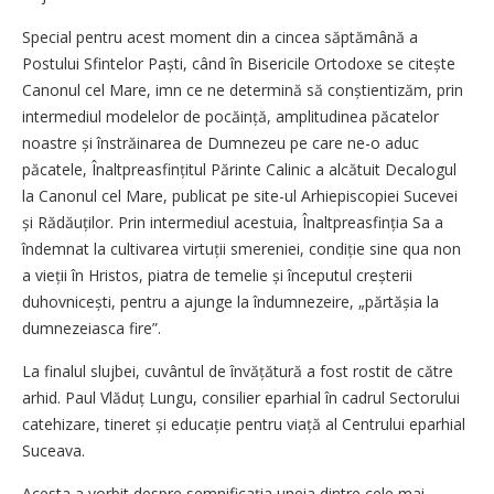
Special pentru acest moment din a cincea săptămână a
Postului Sfintelor Paști, când în Bisericile Ortodoxe se citește
Canonul cel Mare, imn ce ne determină să conștientizăm, prin
intermediul modelelor de pocăință, amplitudinea păcatelor
noastre și înstrăinarea de Dumnezeu pe care ne-o aduc
păcatele, Înalt­preasfințitul Părinte Calinic a alcătuit Decalogul
la Canonul cel Mare, publicat pe site-ul Arhi­episcopiei Sucevei
și Rădăuților. Prin intermediul acestuia, Înalt­preasfinția Sa a
îndemnat la cultivarea virtuții smereniei, condi­ție sine qua non
a vieții în Hristos, piatra de temelie și începutul creșterii
duhovnicești, pentru a ajunge la îndumnezeire, „păr­tășia la
dumnezeiasca fire”.
La finalul slujbei, cuvântul de învățătură a fost rostit de către
arhid. Paul Vlăduț Lungu, consilier eparhial în cadrul Sectorului
catehizare, tineret și educație pentru viață al Centrului eparhial
Suceava.
Acesta a vorbit despre semni­ficația uneia dintre cele mai