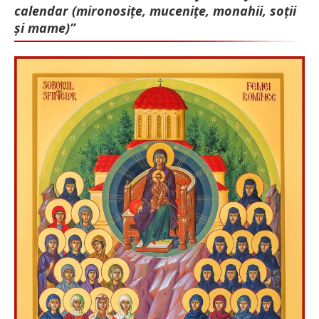
calendar (mironosițe, mu­cenițe, monahii, soții
și mame)”