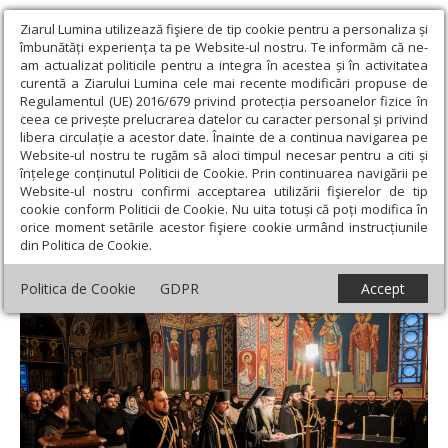
Ziarul Lumina utilizează fişiere de tip cookie pentru a personaliza și
îmbunătăți experiența ta pe Website-ul nostru. Te informăm că ne-
am actualizat politicile pentru a integra în acestea și în activitatea
curentă a Ziarului Lumina cele mai recente modificări propuse de
Regulamentul (UE) 2016/679 privind protecția persoanelor fizice în
ceea ce privește prelucrarea datelor cu caracter personal și privind
libera circulație a acestor date. Înainte de a continua navigarea pe
Website-ul nostru te rugăm să aloci timpul necesar pentru a citi și
Ziarul Lumina
›
Actualitate religioasă
›
Știri
›
Denia Canonului
înțelege conținutul Politicii de Cookie. Prin continuarea navigării pe
Mare la Paraclisul Catedralei Arhiepiscopale din Suceava
Website-ul nostru confirmi acceptarea utilizării fişierelor de tip
cookie conform Politicii de Cookie. Nu uita totuși că poți modifica în
Denia Canonului Mare la Paraclisul
orice moment setările acestor fişiere cookie urmând instrucțiunile
din Politica de Cookie.
Catedralei Arhiepiscopale din Suceava
Politica de Cookie
GDPR
Accept