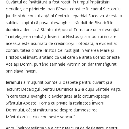
Cuvântul de învățătură a fost rostit, în timpul împărtășirii
clericilor, de părintele Ioan Bîrsan, consilier în cadrul Sectorului
juridic și de consultanță al Centrului eparhial Suceava. Acesta a
subliniat faptul că pasajul evanghelic rânduit de Biserică în
duminica dedicată Sfântului Apostol Toma are un rol esențial
în înțelegerea realității Învierii lui Hristos și a modului în care
aceasta este asumată de credincioși. Totodată, a evidențiat
continuitatea dintre Hristos Cel răstignit în Vinerea Mare și
Hristos Cel înviat, arătând că Cel care Se arată ucenicilor este
Același Domn, purtând semnele Pătimirilor, dar transfigurat
prin slava Învierii.
Ierarhul i-a mulțumit părintelui oaspete pentru cuvânt și a
lecturat Decalogul „pentru Duminica a 2-a după Sfintele Paști,
în care textul evanghelic evidențiază atât circum­-­s­pecția
Sfântului Apostol Toma cu privire la realitatea Învierii
Domnului, cât și mărturia sa despre dumnezeirea
Mântuitorului, cu ecou peste veacuri”.
Apoi, Înaltpreasfinția Sa a citit rugăciuni de dezlegare, pentru