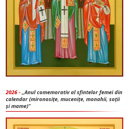
2026 -
„Anul comemorativ al sfintelor femei din
calendar (mironosițe, mu­cenițe, monahii, soții
și mame)”