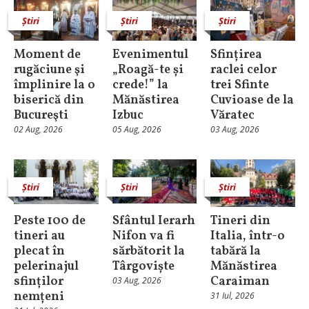
Știri
Știri
Știri
Moment de
Evenimentul
Sfințirea
rugăciune şi
„Roagă-te și
raclei celor
împlinire la o
crede!” la
trei Sfinte
biserică din
Mănăstirea
Cuvioase de la
Bucureşti
Izbuc
Văratec
02 Aug, 2026
05 Aug, 2026
03 Aug, 2026
Știri
Știri
Știri
Peste 100 de
Sfântul Ierarh
Tineri din
tineri au
Nifon va fi
Italia, într-o
plecat în
sărbătorit la
tabără la
pelerinajul
Târgoviște
Mănăstirea
sfinților
Caraiman
03 Aug, 2026
nemțeni
31 Iul, 2026