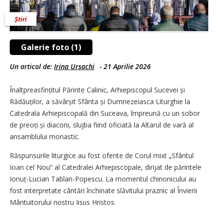
Știri
Galerie foto (1)
Un articol de:
Irina Ursachi
-
21 Aprilie 2026
Înaltpreasfințitul Părinte Calinic, Arhiepiscopul Sucevei și
Rădăuților, a săvârșit Sfânta și Dumnezeiasca Liturghie la
Catedrala Arhiepiscopală din Suceava, împreună cu un sobor
de preoți și diaconi, slujba fiind oficiată la Altarul de vară al
ansamblului monastic.
Răspunsurile liturgice au fost oferite de Corul mixt „Sfântul
Ioan cel Nou” al Catedralei Arhiepiscopale, dirijat de părintele
Ionuț-Lucian Tablan-Popescu. La momentul chinonicului au
fost interpretate cântări închinate slăvitului praznic al Învierii
Mântuitorului nostru Iisus Hristos.