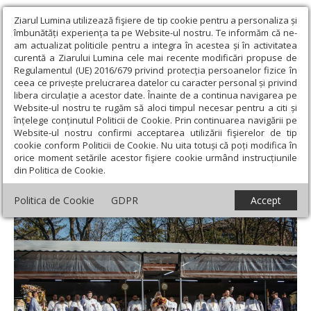
Ziarul Lumina utilizează fişiere de tip cookie pentru a personaliza și
îmbunătăți experiența ta pe Website-ul nostru. Te informăm că ne-
am actualizat politicile pentru a integra în acestea și în activitatea
curentă a Ziarului Lumina cele mai recente modificări propuse de
Regulamentul (UE) 2016/679 privind protecția persoanelor fizice în
ceea ce privește prelucrarea datelor cu caracter personal și privind
libera circulație a acestor date. Înainte de a continua navigarea pe
Website-ul nostru te rugăm să aloci timpul necesar pentru a citi și
Ziarul Lumina
›
Actualitate religioasă
›
Știri
›
Duminica a 2-a
înțelege conținutul Politicii de Cookie. Prin continuarea navigării pe
după Paști la Catedrala Arhiepiscopală din Suceava
Website-ul nostru confirmi acceptarea utilizării fişierelor de tip
cookie conform Politicii de Cookie. Nu uita totuși că poți modifica în
Duminica a 2-a după Paști la Catedrala
orice moment setările acestor fişiere cookie urmând instrucțiunile
din Politica de Cookie.
Arhiepiscopală din Suceava
Politica de Cookie
GDPR
Accept