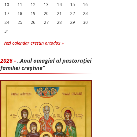
10
11
12
13
14
15
16
17
18
19
20
21
22
23
24
25
26
27
28
29
30
31
Vezi calendar crestin ortodox »
2026 -
„Anul omagial al pastorației
familiei creștine”