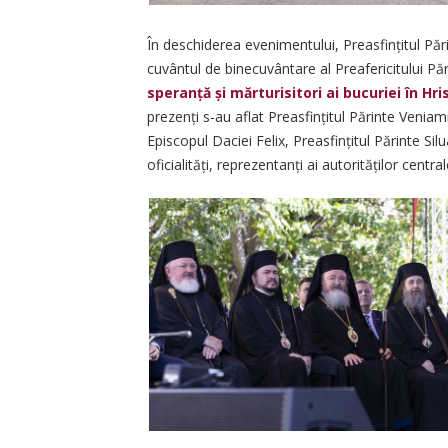
În deschiderea evenimentului, Preasfințitul Păr
cuvântul de binecuvântare al Preafericitului Pări
speranță și mărturisitori ai bucuriei în Hri
prezenți s-au aflat Preasfințitul Părinte Veniam
Episcopul Daciei Felix, Preasfințitul Părinte 
oficialități, reprezentanți ai autorităților central