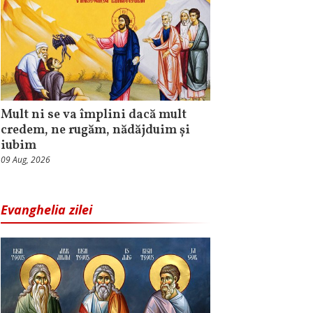
Mult ni se va împlini dacă mult
credem, ne rugăm, nădăjduim și
iubim
09 Aug, 2026
Evanghelia zilei