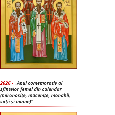
2026 -
„Anul comemorativ al
sfintelor femei din calendar
(mironosițe, mu­cenițe, monahii,
soții și mame)”