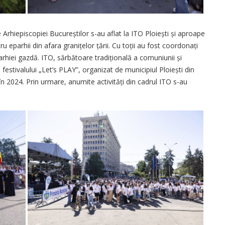
e Arhiepiscopiei Bucu­reștilor s-au aflat la ITO Ploiești și aproape
tru eparhii din afara granițelor țării. Cu toții au fost coordonați
parhiei gazdă. ITO, sărbătoare tradițională a comuniunii și
l festivalului „Let’s PLAY”, organizat de municipiul Ploiești din
n 2024. Prin urmare, anumite activități din cadrul ITO s-au