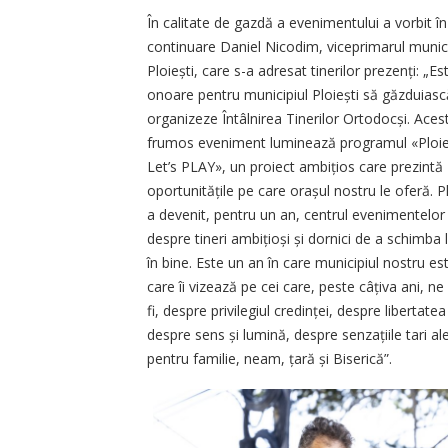
În calitate de gazdă a evenimentului a vorbit în
continuare Daniel Nicodim, viceprimarul munici
Ploiești, care s-a adresat tinerilor prezenți: „Es
onoare pentru municipiul Ploiești să găzduiasc
organizeze Întâlnirea Tinerilor Ortodocși. Aces
frumos eveniment luminează programul «Ploie
Let’s PLAY», un proiect ambițios care prezintă
oportunitățile pe care orașul nostru le oferă. Pl
a devenit, pentru un an, centrul evenimentelor 
despre tineri ambițioși și dornici de a schimba l
în bine. Este un an în care municipiul nostru 
care îi vizează pe cei care, peste câțiva ani, n
fi, despre privilegiul credinței, despre libertat
despre sens și lumină, despre senzațiile tari ale
pentru familie, neam, țară și Biserică”.