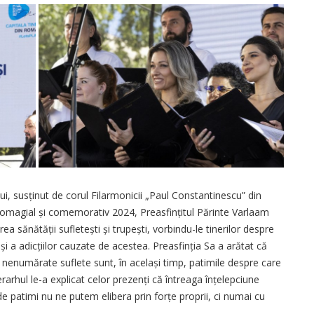
i, susținut de corul Filarmonicii „Paul Constantinescu” din
lui omagial și comemorativ 2024, Preasfințitul Părinte Varlaam
a sănătății sufletești și trupești, vorbindu-le tinerilor despre
 a adicțiilor cauzate de acestea. Preasfinția Sa a arătat că
e nenu­mărate suflete sunt, în același timp, patimile despre care
erarhul le-a explicat celor prezenți că întreaga înțelepciune
 de patimi nu ne putem elibera prin forțe proprii, ci numai cu