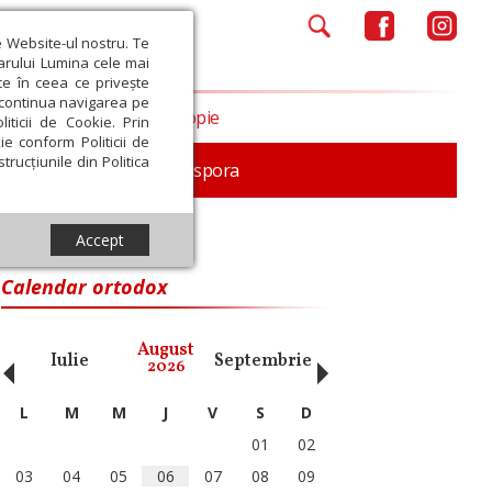
e Website-ul nostru. Te
iarului Lumina cele mai
ce în ceea ce privește
a continua navigarea pe
Opinii
Filantropie
iticii de Cookie. Prin
ie conform Politicii de
trucțiunile din Politica
In memoriam
Diaspora
Accept
Calendar ortodox
‹
›
August
Iulie
Septembrie
Octombrie
Noiembri
2026
L
M
M
J
V
S
D
01
02
03
04
05
06
07
08
09