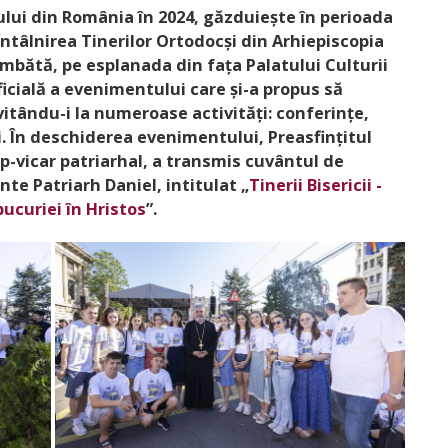
tului din România în 2024, găzduiește în perioada
a Întâlnirea Tinerilor Ortodocși din Arhiepiscopia
sâmbătă, pe esplanada din fața Palatului Culturii
ficială a evenimentului care și-a propus să
itându-i la numeroase activități: conferințe,
i. În deschiderea evenimentului, Preasfințitul
p-vicar patriarhal, a transmis cuvântul de
te Patriarh Daniel, intitulat ­„
Tinerii Bisericii -
bucuriei în Hristos
”.