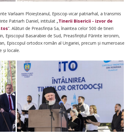
inte Varlaam Ploieșteanul, Episcop-vicar patriarhal, a transmis
nte Patriarh Daniel, intitulat „
Tinerii Bisericii - izvor de
stos
”. Alături de Preasfinția Sa, înaintea celor 500 de tineri
in, Episcopul Basarabiei de Sud, Preasfințitul Părinte Ieronim,
Siluan, Episcopul ortodox român al Ungariei, precum și numeroase
e și locale.