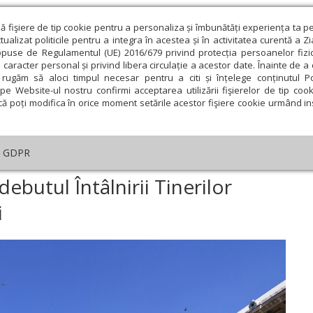
ză fişiere de tip cookie pentru a personaliza și îmbunătăți experiența ta p
alizat politicile pentru a integra în acestea și în activitatea curentă a Z
opuse de Regulamentul (UE) 2016/679 privind protecția persoanelor fizi
 caracter personal și privind libera circulație a acestor date. Înainte de 
eologie și spiritualitate
Educaţie și Cultură
Societate
rugăm să aloci timpul necesar pentru a citi și înțelege conținutul Pol
pe Website-ul nostru confirmi acceptarea utilizării fişierelor de tip cook
că poți modifica în orice moment setările acestor fişiere cookie urmând ins
An omagial
Comunicate de presă
Documentar
GDPR
oție și entuziasm la debutul Întâlnirii Tinerilor Ortodocși de la Ploiești
ebutul Întâlnirii Tinerilor
i
ie
Februarie
Martie
Aprilie
Mai
Iunie