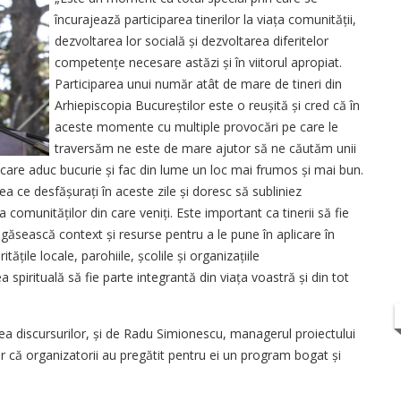
încurajează participarea tinerilor la viața comunității,
dezvoltarea lor socială și dezvoltarea diferitelor
competențe necesare astăzi și în viitorul apropiat.
Participarea unui număr atât de mare de tineri din
Arhiepiscopia Bucureștilor este o reușită și cred că în
aceste momente cu multiple provocări pe care le
traversăm ne este de mare ajutor să ne căutăm unii
e care aduc bucurie și fac din lume un loc mai frumos și mai bun.
 ce desfășurați în aceste zile și doresc să subliniez
ța comu­nităților din care veniți. Este important ca tinerii să fie
 să găsească context și resurse pentru a le pune în aplicare în
tățile locale, parohiile, școlile și organizațiile
pirituală să fie parte integrantă din viața voastră și din tot
rea discursurilor, și de Radu Simionescu, managerul proiectului
lor că organizatorii au pregătit pentru ei un program bogat și