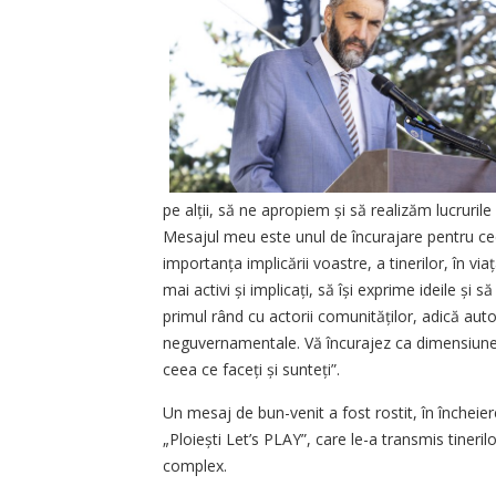
pe alții, să ne apropiem și să realizăm lucruril
Mesajul meu este unul de încurajare pentru ceea
importanța implicării voastre, a tinerilor, în via
mai activi și implicați, să își exprime ideile și
primul rând cu actorii comunităților, adică autori
neguvernamentale. Vă încurajez ca dimensiunea s
ceea ce faceți și sunteți”.
Un mesaj de bun-venit a fost rostit, în încheie
„Ploiești Let’s PLAY”, care le-a transmis tineri
complex.