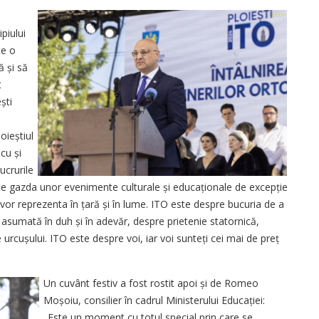
piului
te o
ă și să
t
ști
oieștiul
cu și
ucrurile
este gazda unor evenimente culturale și educaționale de excepție
e vor reprezenta în țară și în lume. ITO este despre bucuria de a
ea asumată în duh și în adevăr, despre prietenie statornică,
 urcușului. ITO este despre voi, iar voi sunteți cei mai de preț
Un cuvânt festiv a fost rostit apoi și de Romeo
Moșoiu, consilier în cadrul Ministerului Edu­cației:
„Este un moment cu totul special prin care se