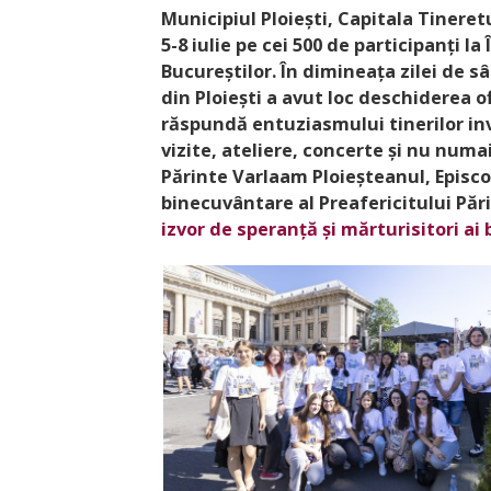
Municipiul Ploiești, Capitala Tinere
5-8 iulie pe cei 500 de participanți l
Bucu­reștilor. În dimineața zilei de 
din Ploiești a avut loc deschiderea o
răspundă entuziasmului tinerilor inv
vizite, ateliere, concerte și nu numa
Părinte Varlaam Ploieșteanul, Episco
binecuvântare al Preafericitului Părin
izvor de speranță și mărturisitori ai 