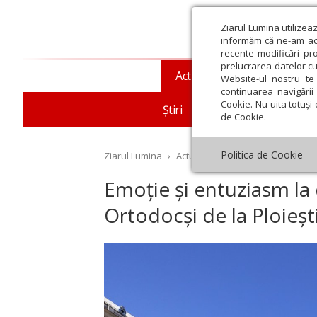
Ziarul Lumina utilizea
informăm că ne-am actu
recente modificări pr
prelucrarea datelor cu
Actualitate religioasă
T
Website-ul nostru te 
continuarea navigării 
Cookie. Nu uita totuși 
Știri
Mesaje și cuvântări
de Cookie.
Politica de Cookie
Ziarul Lumina
›
Actualitate religioasă
›
Știri
›
Em
Emoție și entuziasm la d
Ortodocși de la Ploieșt
st
Septembrie
Octombrie
Noiembrie
Decembrie
Ianuar