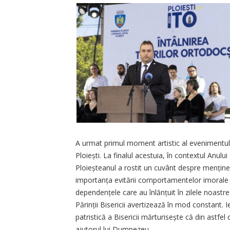
A urmat primul moment artistic al evenimentulu
Ploiești. La finalul acestuia, în contextul Anu
Ploieșteanul a rostit un cuvânt despre men­ținere
importanța evitării comportamentelor imorale și
depen­dențele care au înlănțuit în zilele noastr
Părinții Bisericii avertizează în mod constant. I
patristică a Bisericii mărturisește că din astfel
ajutorul lui Dumnezeu.