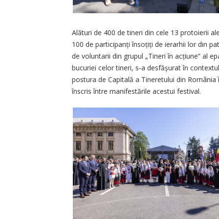
Alături de 400 de tineri din cele 13 protoierii al
100 de participanți însoțiți de ierarhii lor din pa
de voluntarii din grupul „Tineri în acțiune” al e
bucuriei celor tineri, s-a desfășurat în contextu
postura de Capitală a Tineretului din România î
înscris între manifestările acestui festival.