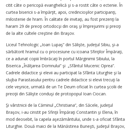
citit câte o pericopă evanghelică şi s-a rostit câte o ectenie. În
curtea bisericii s-a împărţit, apoi, credincioşilor participanţi,
milostenie de hram. În calitate de invitaţi, au fost prezenţi la
haram 29 de preoţi ortodocşi din oraş şi împrejurimi şi preoţi
de la alte cultele creştine din Braşov.
Liceul Tehnologic „Ioan Lupaş” din Sălişte, judeţul Sibiu, şi-a
sărbătorit hramul cu o procesiune cu icoana Sfinţilor Împăraţi,
ce a adunat copiii îmbrăcaţi în portul Mărginimii Sibiului, la
Biserica „Înălţarea Domnului” şi „Sfântul Mucenic Oprea”.
Cadrele didactice şi elevii au participat la Sfânta Liturghie şi la
slujba Parastasului pentru cadrele didactice si elevii trecuţi la
cele veşnice, urmată de un Te Deum oficiat în curtea şcolii de
preoţii din Sălişte conduşi de protopopul Ioan Ciocan.
Şi vârstnicii de la Căminul „Christiana”, din Săcele, judeţul
Braşov, i-au cinstit pe Sfinţii Împăraţi Constantin şi Elena, în
mod deosebit, la capela aşezământului, unde s-a oficiat Sfânta
Liturghie. Două maici de la Mănăstirea Buneşti, judeţul Braşov,