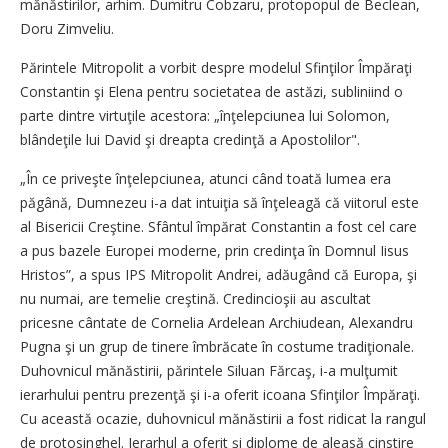
mănăstirilor, arhim. Dumitru Cobzaru, protopopul de Beclean,
Doru Zimveliu.
Părintele Mitropolit a vorbit despre modelul Sfinţilor Împăraţi
Constantin şi Elena pentru societatea de astăzi, subliniind o
parte dintre virtuţile acestora: „înţelepciunea lui Solomon,
blândeţile lui David şi dreapta credinţă a Apostolilor".
„În ce priveşte înţelepciunea, atunci când toată lumea era
păgână, Dumnezeu i-a dat intuiţia să înţeleagă că viitorul este
al Bisericii Creştine. Sfântul împărat Constantin a fost cel care
a pus bazele Europei moderne, prin credinţa în Domnul Iisus
Hristos”, a spus IPS Mitropolit Andrei, adăugând că Europa, şi
nu numai, are temelie creştină. Credincioşii au ascultat
pricesne cântate de Cornelia Ardelean Archiudean, Alexandru
Pugna şi un grup de tinere îmbrăcate în costume tradiţionale.
Duhovnicul mănăstirii, părintele Siluan Fărcaş, i-a mulţumit
ierarhului pentru prezenţă şi i-a oferit icoana Sfinţilor Împăraţi.
Cu această ocazie, duhovnicul mănăstirii a fost ridicat la rangul
de protosinghel. Ierarhul a oferit şi diplome de aleasă cinstire