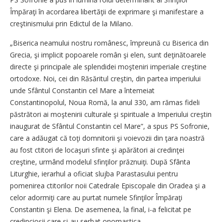
Împăraţi în acordarea libertăţii de exprimare şi manifestare a
creştinismului prin Edictul de la Milano.
„Biserica neamului nostru românesc, împreună cu Biserica din
Grecia, şi implicit popoarele român şi elen, sunt deţinătoarele
directe şi principale ale splendidei moşteniri imperiale creştine
ortodoxe. Noi, cei din Răsăritul creştin, din partea imperiului
unde Sfântul Constantin cel Mare a întemeiat
Constantinopolul, Noua Romă, la anul 330, am rămas fideli
păstrători ai moştenirii culturale şi spirituale a Imperiului creştin
inaugurat de Sfântul Constantin cel Mare”, a spus PS Sofronie,
care a adăugat că toţi domnitorii şi voievozii din ţara noastră
au fost ctitori de locaşuri sfinte şi apărători ai credinţei
creştine, urmând modelul sfinţilor prăznuiţi. După Sfânta
Liturghie, ierarhul a oficiat slujba Parastasului pentru
pomenirea ctitorilor noii Catedrale Episcopale din Oradea şi a
celor adormiţi care au purtat numele Sfinţilor Împăraţi
Constantin şi Elena. De asemenea, la final, i-a felicitat pe
credincioşii care şi-au serbat onomastica.