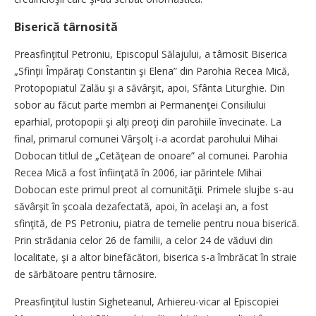
Biserică târnosită
Preasfinţitul Petroniu, Episcopul Sălajului, a târnosit Biserica
„Sfinţii Împăraţi Constantin şi Elena” din Parohia Recea Mică,
Protopopiatul Zalău şi a săvârşit, apoi, Sfânta Liturghie. Din
sobor au făcut parte membri ai Permanenţei Consiliului
eparhial, protopopii şi alţi preoţi din parohiile învecinate. La
final, primarul comunei Vârşolţ i-a acordat parohului Mihai
Dobocan titlul de „Cetăţean de onoare” al comunei. Parohia
Recea Mică a fost înfiinţată în 2006, iar părintele Mihai
Dobocan este primul preot al comunităţii. Primele slujbe s-au
săvârşit în şcoala dezafectată, apoi, în acelaşi an, a fost
sfinţită, de PS Petroniu, piatra de temelie pentru noua biserică.
Prin strădania celor 26 de familii, a celor 24 de văduvi din
localitate, şi a altor binefăcători, biserica s-a îmbrăcat în straie
de sărbătoare pentru târnosire.
Preasfinţitul Iustin Sigheteanul, Arhiereu-vicar al Episcopiei