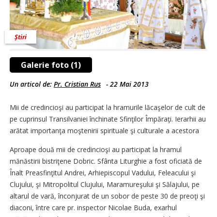
Știri
Galerie foto (1)
Un articol de:
Pr. Cristian Rus
-
22 Mai 2013
Mii de credincioşi au participat la hramurile lăcaşelor de cult de
pe cuprinsul Transilvaniei închinate Sfinţilor Împăraţi. Ierarhii au
arătat importanţa moştenirii spirituale şi culturale a acestora
Aproape două mii de credincioşi au participat la hramul
mănăstirii bistriţene Dobric. Sfânta Liturghie a fost oficiată de
Înalt Preasfinţitul Andrei, Arhiepiscopul Vadului, Feleacului şi
Clujului, şi Mitropolitul Clujului, Maramureşului şi Sălajului, pe
altarul de vară, înconjurat de un sobor de peste 30 de preoţi şi
diaconi, între care pr. inspector Nicolae Buda, exarhul