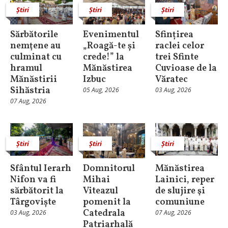
Știri
Știri
Știri
Sărbătorile
Evenimentul
Sfințirea
nemţene au
„Roagă-te și
raclei celor
culminat cu
crede!” la
trei Sfinte
hramul
Mănăstirea
Cuvioase de la
Mănăstirii
Izbuc
Văratec
Sihăstria
05 Aug, 2026
03 Aug, 2026
07 Aug, 2026
Știri
Știri
Știri
Sfântul Ierarh
Domnitorul
Mănăstirea
Nifon va fi
Mihai
Lainici, reper
sărbătorit la
Viteazul
de slujire şi
Târgoviște
pomenit la
comuniune
Catedrala
03 Aug, 2026
07 Aug, 2026
Patriarhală