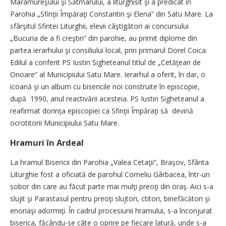
Maramureşului şi Sătmarului, a liturghisit şi a predicat în
Parohia „Sfinţii Împăraţi Constantin şi Elena” din Satu Mare. La
sfârşitul Sfintei Liturghii, elevii câştigători ai concursului
„Bucuria de a fi creştin” din parohie, au primit diplome din
partea ierarhului şi consiliului local, prin primarul Dorel Coica.
Edilul a conferit PS Iustin Sigheteanul titlul de „Cetăţean de
Onoare” al Municipiului Satu Mare. Ierarhul a oferit, în dar, o
icoană şi un album cu bisericile noi construite în episcopie,
după 1990, anul reactivării acesteia. PS Iustin Sigheteanul a
reafirmat dorinţa episcopiei ca Sfinţii Împăraţi să devină
ocrotitorii Municipiului Satu Mare.
Hramuri în Ardeal
La hramul Bisericii din Parohia „Valea Cetaţii”, Braşov, Sfânta
Liturghie fost a oficiată de parohul Corneliu Gârbacea, într-un
sobor din care au făcut parte mai mulţi preoţi din oraş. Aici s-a
slujit şi Parastasul pentru preoţi slujtori, ctitori, binefăcători şi
enoriaşi adormiţi. În cadrul procesiunii hramului, s-a înconjurat
biserica, făcându-se câte o oprire pe fiecare latură, unde s-a