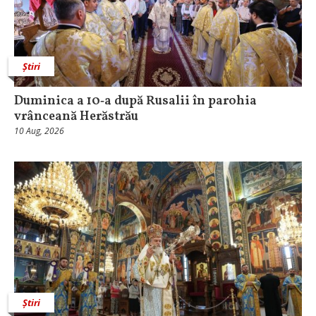
Știri
Duminica a 10‑a după Rusalii în parohia
vrânceană Herăstrău
10 Aug, 2026
Știri