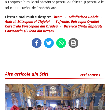
au poposit în mijlocul bătrânilor pentru a-i felicita şi pentru a le
aduce un cuvânt de îmbărbătare.
Citeşte mai multe despre:
hram
-
Mănăstirea Dobric
-
Andrei, Mitropolitul Clujului
-
Sofronie, Episcopul Oradiei
-
Catedrala Episcopală din Oradea
-
Biserica Sfinții Împărați
Constantin și Elena din Brașov
Alte articole din Știri
vezi toate ›