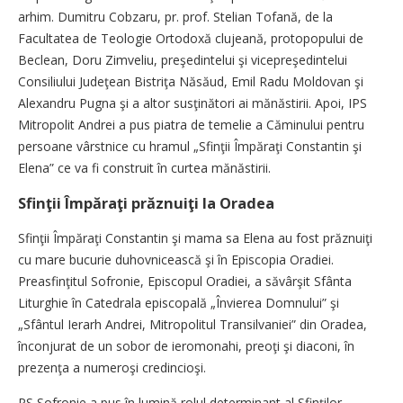
arhim. Dumitru Cobzaru, pr. prof. Stelian Tofană, de la
Facultatea de Teologie Ortodoxă clujeană, protopopului de
Beclean, Doru Zimveliu, preşedintelui şi vicepreşedintelui
Consiliului Judeţean Bistriţa Năsăud, Emil Radu Moldovan şi
Alexandru Pugna şi a altor susţinători ai mănăstirii. Apoi, IPS
Mitropolit Andrei a pus piatra de temelie a Căminului pentru
persoane vârstnice cu hramul „Sfinţii Împăraţi Constantin şi
Elena” ce va fi construit în curtea mănăstirii.
Sfinţii Împăraţi prăznuiţi la Oradea
Sfinţii Împăraţi Constantin şi mama sa Elena au fost prăznuiţi
cu mare bucurie duhovnicească şi în Episcopia Oradiei.
Preasfinţitul Sofronie, Episcopul Oradiei, a săvârşit Sfânta
Liturghie în Catedrala episcopală „Învierea Domnului” şi
„Sfântul Ierarh Andrei, Mitropolitul Transilvaniei” din Oradea,
înconjurat de un sobor de ieromonahi, preoţi şi diaconi, în
prezenţa a numeroşi credincioşi.
PS Sofronie a pus în lumină rolul determinant al Sfinţilor