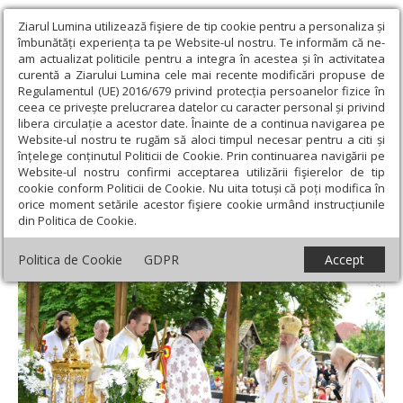
Ziarul Lumina utilizează fişiere de tip cookie pentru a personaliza și
îmbunătăți experiența ta pe Website-ul nostru. Te informăm că ne-
am actualizat politicile pentru a integra în acestea și în activitatea
curentă a Ziarului Lumina cele mai recente modificări propuse de
Regulamentul (UE) 2016/679 privind protecția persoanelor fizice în
ceea ce privește prelucrarea datelor cu caracter personal și privind
libera circulație a acestor date. Înainte de a continua navigarea pe
Website-ul nostru te rugăm să aloci timpul necesar pentru a citi și
Ziarul Lumina
›
Actualitate religioasă
›
Știri
›
Hramul Sfinţilor
înțelege conținutul Politicii de Cookie. Prin continuarea navigării pe
Împăraţi
Website-ul nostru confirmi acceptarea utilizării fişierelor de tip
cookie conform Politicii de Cookie. Nu uita totuși că poți modifica în
Hramul Sfinţilor Împăraţi
orice moment setările acestor fişiere cookie urmând instrucțiunile
din Politica de Cookie.
Politica de Cookie
GDPR
Accept