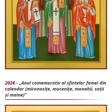
2026 -
„Anul comemorativ al sfintelor femei din
calendar (mironosițe, mu­cenițe, monahii, soții
și mame)”