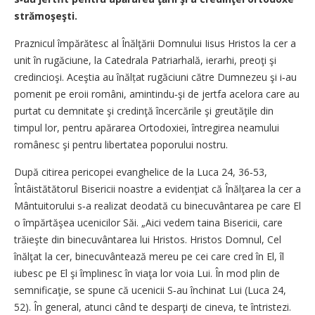
strămoşeşti.
Praznicul împărătesc al Înălţării Domnului Iisus Hristos la cer a
unit în rugăciune, la Catedrala Patriarhală, ierarhi, preoţi şi
credincioşi. Aceştia au înălțat rugăciuni către Dumnezeu şi i‑au
pomenit pe eroii români, amintindu‑şi de jertfa acelora care au
purtat cu demnitate şi credinţă încercările şi greutăţile din
timpul lor, pentru apărarea Ortodoxiei, întregirea neamului
românesc şi pentru libertatea poporului nostru.
După citirea pericopei evanghelice de la Luca 24, 36‑53,
Întâistătătorul Bisericii noastre a evidenţiat că Înălţarea la cer a
Mântuitorului s‑a realizat deodată cu binecuvântarea pe care El
o împărtăşea ucenicilor Săi. „Aici vedem taina Bisericii, care
trăieşte din binecuvântarea lui Hristos. Hristos Domnul, Cel
înălţat la cer, binecuvântează mereu pe cei care cred în El, îl
iubesc pe El şi împlinesc în viaţa lor voia Lui. În mod plin de
semnificaţie, se spune că ucenicii S‑au închinat Lui (Luca 24,
52). În general, atunci când te desparţi de cineva, te întristezi.