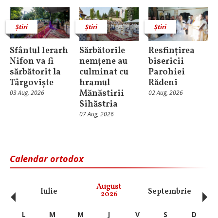
Știri
Știri
Știri
Sfântul Ierarh
Sărbătorile
Resfințirea
Nifon va fi
nemţene au
bisericii
sărbătorit la
culminat cu
Parohiei
Târgoviște
hramul
Rădeni
Mănăstirii
03 Aug, 2026
02 Aug, 2026
Sihăstria
07 Aug, 2026
Calendar ortodox
‹
›
August
Iulie
Septembrie
O
2026
L
M
M
J
V
S
D