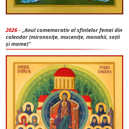
2026 -
„Anul comemorativ al sfintelor femei din
calendar (mironosițe, mu­cenițe, monahii, soții
și mame)”