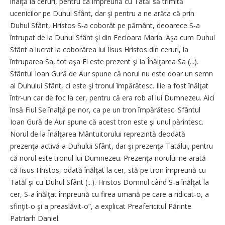
înalţă la ceruri, pentru ca împreună cu Tatăl să trimită
ucenicilor pe Duhul Sfânt, dar şi pentru a ne arăta că prin
Duhul Sfânt, Hristos S‑a coborât pe pământ, deoarece S‑a
întrupat de la Duhul Sfânt şi din Fecioara Maria. Aşa cum Duhul
Sfânt a lucrat la coborârea lui Iisus Hristos din ceruri, la
întruparea Sa, tot aşa El este prezent şi la Înălţarea Sa (...).
Sfântul Ioan Gură de Aur spune că norul nu este doar un semn
al Duhului Sfânt, ci este şi tronul împărătesc. Ilie a fost înălţat
într‑un car de foc la cer, pentru că era rob al lui Dumnezeu. Aici
însă Fiul Se înalţă pe nor, ca pe un tron împărătesc. Sfântul
Ioan Gură de Aur spune că acest tron este şi unul părintesc.
Norul de la Înălţarea Mântuitorului reprezintă deodată
prezenţa activă a Duhului Sfânt, dar şi prezenţa Tatălui, pentru
că norul este tronul lui Dumnezeu. Prezenţa norului ne arată
că Iisus Hristos, odată înălţat la cer, stă pe tron împreună cu
Tatăl şi cu Duhul Sfânt (...). Hristos Domnul când S‑a înălţat la
cer, S‑a înălţat împreună cu firea umană pe care a ridicat‑o, a
sfinţit‑o şi a preaslăvit‑o”, a explicat Preafericitul Părinte
Patriarh Daniel.