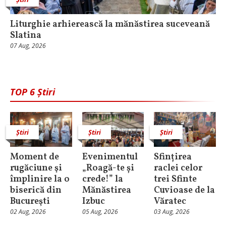
Liturghie arhierească la mănăstirea suceveană
Slatina
07 Aug, 2026
TOP 6 Știri
Știri
Știri
Știri
Moment de
Evenimentul
Sfințirea
rugăciune şi
„Roagă-te și
raclei celor
împlinire la o
crede!” la
trei Sfinte
biserică din
Mănăstirea
Cuvioase de la
Bucureşti
Izbuc
Văratec
02 Aug, 2026
05 Aug, 2026
03 Aug, 2026