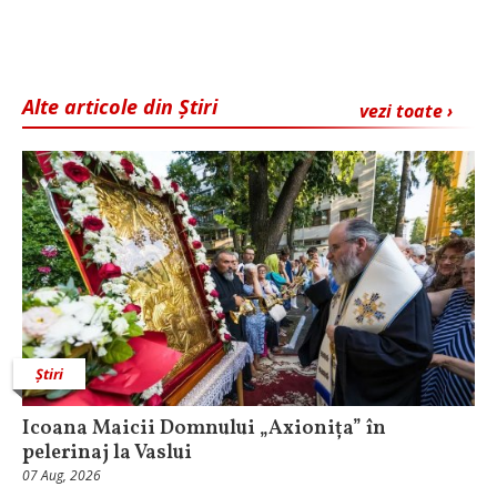
Alte articole din Știri
vezi toate ›
Știri
Icoana Maicii Domnului „Axionița” în
pelerinaj la Vaslui
07 Aug, 2026