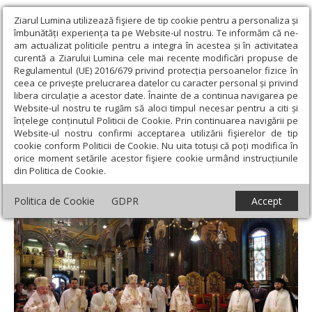
Ziarul Lumina utilizează fişiere de tip cookie pentru a personaliza și
îmbunătăți experiența ta pe Website-ul nostru. Te informăm că ne-
am actualizat politicile pentru a integra în acestea și în activitatea
curentă a Ziarului Lumina cele mai recente modificări propuse de
Regulamentul (UE) 2016/679 privind protecția persoanelor fizice în
ceea ce privește prelucrarea datelor cu caracter personal și privind
libera circulație a acestor date. Înainte de a continua navigarea pe
Website-ul nostru te rugăm să aloci timpul necesar pentru a citi și
Ziarul Lumina
›
Actualitate religioasă
›
Știri
›
Înălţarea Domnului
înțelege conținutul Politicii de Cookie. Prin continuarea navigării pe
sărbătorită la Catedrala Patriarhală
Website-ul nostru confirmi acceptarea utilizării fişierelor de tip
cookie conform Politicii de Cookie. Nu uita totuși că poți modifica în
Înălţarea Domnului sărbătorită la
orice moment setările acestor fişiere cookie urmând instrucțiunile
din Politica de Cookie.
Catedrala Patriarhală
Politica de Cookie
GDPR
Accept