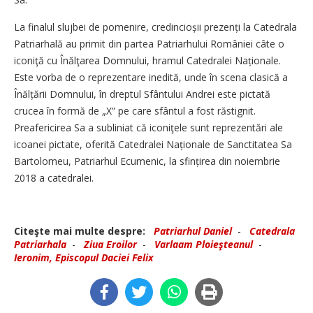
La finalul slujbei de pomenire, credincioșii prezenți la Catedrala
Patriarhală au primit din partea Patriarhului României câte o
iconiţă cu Înălţarea Domnului, hramul Catedralei Naționale.
Este vorba de o reprezentare inedită, unde în scena clasică a
Înălțării Domnului, în dreptul Sfântului Andrei este pictată
crucea în formă de „X” pe care sfântul a fost răstignit.
Preafericirea Sa a subliniat că iconiţele sunt reprezentări ale
icoanei pictate, oferită Catedralei Naționale de Sanctitatea Sa
Bartolomeu, Patriarhul Ecumenic, la sfințirea din noiembrie
2018 a catedralei.
Citeşte mai multe despre:
Patriarhul Daniel
-
Catedrala
Patriarhala
-
Ziua Eroilor
-
Varlaam Ploieşteanul
-
Ieronim, Episcopul Daciei Felix