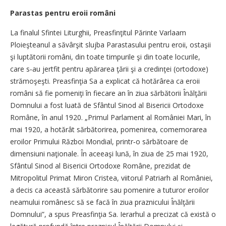
Parastas pentru eroii români
La finalul Sfintei Liturghii, Preasfinţitul Părinte Varlaam
Ploieşteanul a săvârşit slujba Parastasului pentru eroii, ostaşii
şi luptătorii români, din toate timpurile şi din toate locurile,
care s‑au jertfit pentru apărarea ţării şi a credinţei (ortodoxe)
strămoşeşti. Preasfinţia Sa a explicat că hotărârea ca eroii
români să fie pomeniţi în fiecare an în ziua sărbătorii Înălţării
Domnului a fost luată de Sfântul Sinod al Bisericii Ortodoxe
Române, în anul 1920. „Primul Parlament al României Mari, în
mai 1920, a hotărât sărbătorirea, pomenirea, comemorarea
eroilor Primului Război Mondial, printr‑o sărbătoare de
dimensiuni naţionale. În aceeaşi lună, în ziua de 25 mai 1920,
Sfântul Sinod al Bisericii Ortodoxe Române, prezidat de
Mitropolitul Primat Miron Cristea, viitorul Patriarh al României,
a decis ca această sărbătorire sau pomenire a tuturor eroilor
neamului românesc să se facă în ziua praznicului Înălţării
Domnului”, a spus Preasfinţia Sa. Ierarhul a precizat că există o