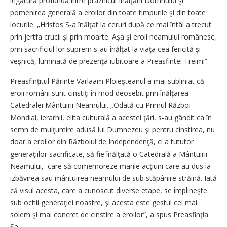
legătură profundă între praznicul Înălţării Domnului şi
pomenirea generală a eroilor din toate timpurile şi din toate
locurile: „Hristos S‑a înălţat la ceruri după ce mai întâi a trecut
prin jertfa crucii şi prin moarte. Aşa şi eroii neamului românesc,
prin sacrificiul lor suprem s‑au înălţat la viaţa cea fericită şi
veşnică, luminată de prezenţa iubitoare a Preasfintei Treimi”.
Preasfinţitul Părinte Varlaam Ploieşteanul a mai subliniat că
eroii români sunt cinstiţi în mod deosebit prin înălţarea
Catedralei Mântuirii Neamului. „Odată cu Primul Război
Mondial, ierarhii, elita culturală a acestei ţări, s‑au gândit ca în
semn de mulţumire adusă lui Dumnezeu şi pentru cinstirea, nu
doar a eroilor din Războiul de Independenţă, ci a tututor
generaţiilor sacrificate, să fie înălţată o Catedrală a Mântuirii
Neamului, care să comemoreze marile acţiuni care au dus la
izbăvirea sau mântuirea neamului de sub stăpânire străină. Iată
că visul acesta, care a cunoscut diverse etape, se împlineşte
sub ochii generaţiei noastre, şi acesta este gestul cel mai
solem şi mai concret de cinstire a eroilor”, a spus Preasfinţia
Sa.