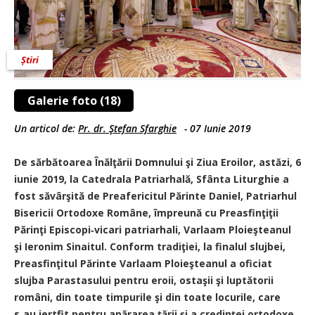
Știri
Galerie foto (18)
Un articol de:
Pr. dr. Ştefan Sfarghie
-
07 Iunie 2019
De sărbătoarea Înălţării Domnului şi Ziua Eroilor, astăzi, 6
iunie 2019, la Catedrala Patriarhală, Sfânta Liturghie a
fost săvârşită de Preafericitul Părinte Daniel, Patriarhul
Bisericii Ortodoxe Române, împreună cu Preasfinţiţii
Părinţi Episcopi‑vicari patriarhali, Varlaam Ploieşteanul
şi Ieronim Sinaitul. Conform tradiţiei, la finalul slujbei,
Preasfinţitul Părinte Varlaam Ploieşteanul a oficiat
slujba Parastasului pentru eroii, ostaşii şi luptătorii
români, din toate timpurile şi din toate locurile, care
s‑au jertfit pentru apărarea ţării şi a credinţei ortodoxe