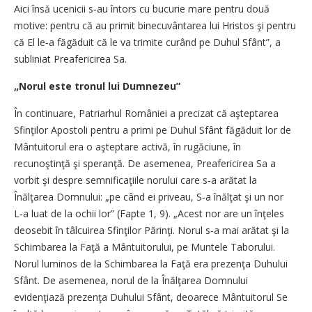
Aici însă ucenicii s‑au întors cu bucurie mare pentru două
motive: pentru că au primit binecuvântarea lui Hristos şi pentru
că El le‑a făgăduit că le va trimite curând pe Duhul Sfânt”, a
subliniat Preafericirea Sa.
„Norul este tronul lui Dumnezeu”
În continuare, Patriarhul României a precizat că aşteptarea
Sfinţilor Apostoli pentru a primi pe Duhul Sfânt făgăduit lor de
Mântuitorul era o aşteptare activă, în rugăciune, în
recunoştinţă şi speranţă. De asemenea, Preafericirea Sa a
vorbit şi despre semnificaţiile norului care s‑a arătat la
Înălţarea Domnului: „pe când ei priveau, S‑a înălţat şi un nor
L‑a luat de la ochii lor” (Fapte 1, 9). „Acest nor are un înţeles
deosebit în tâlcuirea Sfinţilor Părinţi. Norul s‑a mai arătat şi la
Schimbarea la Faţă a Mântuitorului, pe Muntele Taborului.
Norul luminos de la Schimbarea la Faţă era prezenţa Duhului
Sfânt. De asemenea, norul de la Înălţarea Domnului
evidenţiază prezenţa Duhului Sfânt, deoarece Mântuitorul Se