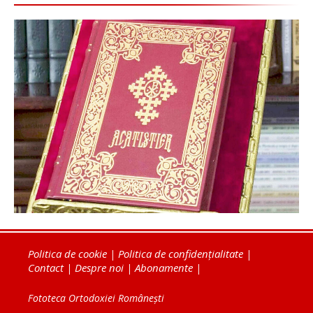
Politica de cookie
|
Politica de confidențialitate
|
Contact
|
Despre noi
|
Abonamente
|
Fototeca Ortodoxiei Românești