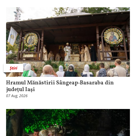
Știri
Hramul Mănăstirii Sângeap‑Basaraba din
judeţul Iaşi
07 Aug, 2026