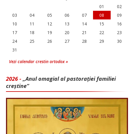
01
02
03
04
05
06
07
08
09
10
11
12
13
14
15
16
17
18
19
20
21
22
23
24
25
26
27
28
29
30
31
Vezi calendar crestin ortodox »
2026 -
„Anul omagial al pastorației familiei
creștine”