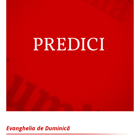
Evanghelia de Duminică