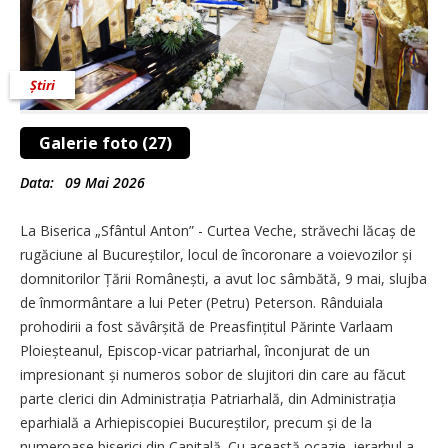
Știri
Galerie foto (27)
Data:
09 Mai 2026
La Biserica „Sfântul Anton” - Curtea Veche, străvechi lăcaș de
rugăciune al Bucureștilor, locul de încoronare a voievozilor și
domnitorilor Țării Românești, a avut loc sâmbătă, 9 mai, slujba
de înmormântare a lui Peter (Petru) Peterson. Rânduiala
prohodirii a fost săvârșită de Preasfințitul Părinte Varlaam
Ploieșteanul, Episcop-vicar patriarhal, înconjurat de un
impresionant și numeros sobor de slujitori din care au făcut
parte clerici din Administrația Patriarhală, din Administrația
eparhială a Arhiepiscopiei Bucureștilor, precum și de la
numeroase biserici din Capitală. Cu această ocazie, ierarhul a