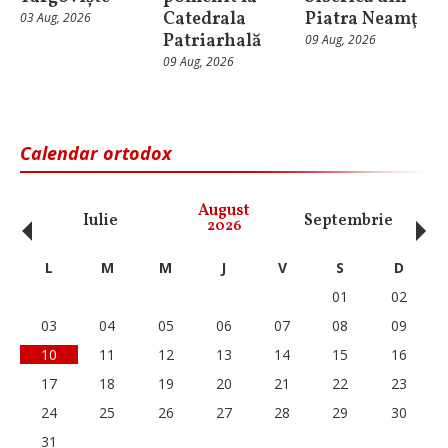
Catedrala
Piatra Neamţ
03 Aug, 2026
Patriarhală
09 Aug, 2026
09 Aug, 2026
Calendar ortodox
‹
›
August
Iulie
Septembrie
O
2026
L
M
M
J
V
S
D
01
02
03
04
05
06
07
08
09
10
11
12
13
14
15
16
17
18
19
20
21
22
23
24
25
26
27
28
29
30
31