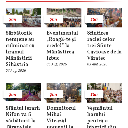
Știri
Știri
Știri
Sărbătorile
Evenimentul
Sfințirea
nemţene au
„Roagă-te și
raclei celor
culminat cu
crede!” la
trei Sfinte
hramul
Mănăstirea
Cuvioase de la
Mănăstirii
Izbuc
Văratec
Sihăstria
05 Aug, 2026
03 Aug, 2026
07 Aug, 2026
Știri
Știri
Știri
Sfântul Ierarh
Domnitorul
Veșmântul
Nifon va fi
Mihai
harului
sărbătorit la
Viteazul
pentru o
Târgoviște
pomenit la
biserică din