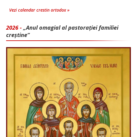
Vezi calendar crestin ortodox »
2026 -
„Anul omagial al pastorației familiei
creștine”