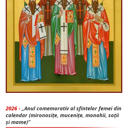
2026 -
„Anul comemorativ al sfintelor femei din
calendar (mironosițe, mu­cenițe, monahii, soții
și mame)”