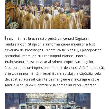
În ajun, 8 mai, la aceeași biserică din centrul Capitalei,
rânduiala citirii Stâlpilor la înmormântarea mirenilor a fost
săvârșită de Prea­sfințitul Părinte Paisie Sinaitul, Episcop-vicar
patriarhal, împreună cu Prea­sfințitul Părinte Timotei
Prahoveanul, Episcop-vicar al Arhiepiscopiei Bucureștilor,
înconjuraţi de un impresionant sobor de clerici. Atât în ajun, cât
și în ziua înmormântării, ierarhii care au slujit la căpătâiul celui
decedat au adresat cuvinte de mângâiere și încurajare către
familie și de laudă și apreciere la adresa lui Peter Peterson.