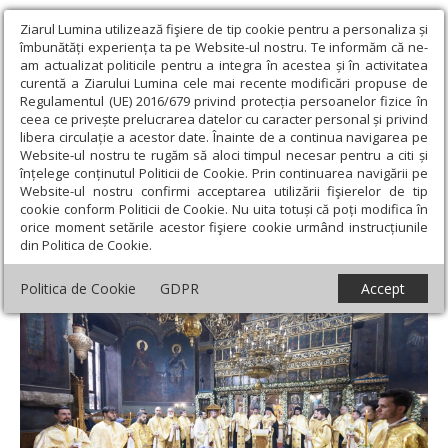
Ziarul Lumina utilizează fişiere de tip cookie pentru a personaliza și
îmbunătăți experiența ta pe Website-ul nostru. Te informăm că ne-
am actualizat politicile pentru a integra în acestea și în activitatea
curentă a Ziarului Lumina cele mai recente modificări propuse de
Regulamentul (UE) 2016/679 privind protecția persoanelor fizice în
ceea ce privește prelucrarea datelor cu caracter personal și privind
libera circulație a acestor date. Înainte de a continua navigarea pe
Website-ul nostru te rugăm să aloci timpul necesar pentru a citi și
Ziarul Lumina
›
Actualitate religioasă
›
Știri
›
Înmormântarea
înțelege conținutul Politicii de Cookie. Prin continuarea navigării pe
unui colecționar iubitor de artă bisericească
Website-ul nostru confirmi acceptarea utilizării fişierelor de tip
cookie conform Politicii de Cookie. Nu uita totuși că poți modifica în
Înmormântarea unui colecționar iubitor de
orice moment setările acestor fişiere cookie urmând instrucțiunile
din Politica de Cookie.
artă bisericească
Politica de Cookie
GDPR
Accept