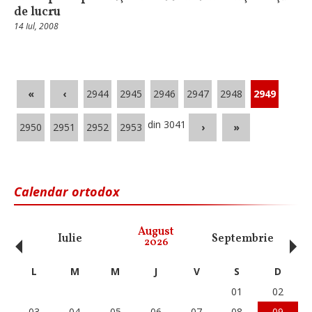
de lucru
14 Iul, 2008
«
‹
2944
2945
2946
2947
2948
2949
din 3041
2950
2951
2952
2953
›
»
Calendar ortodox
‹
›
August
Iulie
Septembrie
O
2026
L
M
M
J
V
S
D
01
02
03
04
05
06
07
08
09