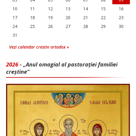
10
11
12
13
14
15
16
17
18
19
20
21
22
23
24
25
26
27
28
29
30
31
Vezi calendar crestin ortodox »
2026 -
„Anul omagial al pastorației familiei
creștine”