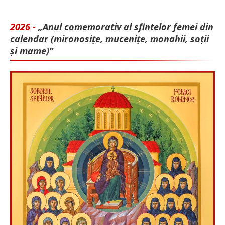
2026 -
„Anul comemorativ al sfintelor femei din
calendar (mironosițe, mu­cenițe, monahii, soții
și mame)”