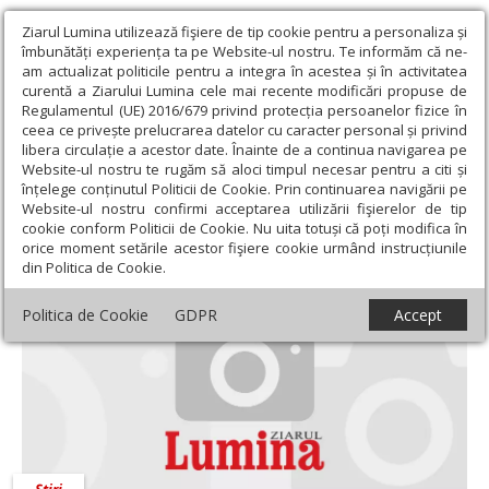
Ziarul Lumina utilizează fişiere de tip cookie pentru a personaliza și
îmbunătăți experiența ta pe Website-ul nostru. Te informăm că ne-
am actualizat politicile pentru a integra în acestea și în activitatea
curentă a Ziarului Lumina cele mai recente modificări propuse de
Regulamentul (UE) 2016/679 privind protecția persoanelor fizice în
ceea ce privește prelucrarea datelor cu caracter personal și privind
libera circulație a acestor date. Înainte de a continua navigarea pe
Website-ul nostru te rugăm să aloci timpul necesar pentru a citi și
Ziarul Lumina
›
Actualitate religioasă
›
Știri
înțelege conținutul Politicii de Cookie. Prin continuarea navigării pe
Website-ul nostru confirmi acceptarea utilizării fişierelor de tip
Știri
cookie conform Politicii de Cookie. Nu uita totuși că poți modifica în
orice moment setările acestor fişiere cookie urmând instrucțiunile
din Politica de Cookie.
Politica de Cookie
GDPR
Accept
Știri