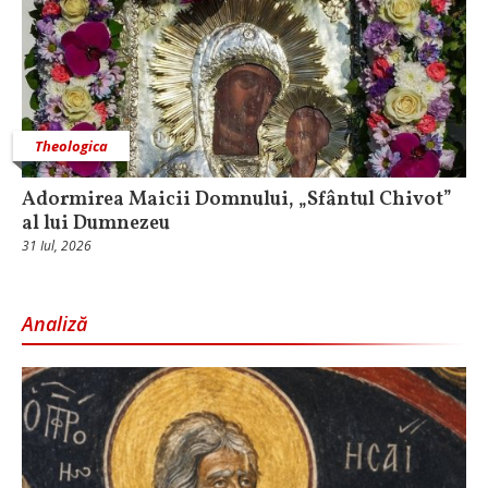
Theologica
Adormirea Maicii Domnului, „Sfântul Chivot”
al lui Dumnezeu
31 Iul, 2026
Analiză