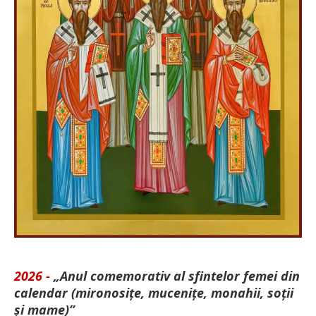
2026 -
„Anul comemorativ al sfintelor femei din
calendar (mironosițe, mu­cenițe, monahii, soții
și mame)”