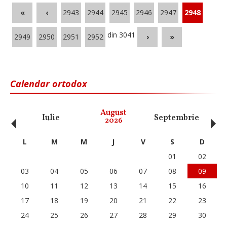
«
‹
2943
2944
2945
2946
2947
2948
din 3041
2949
2950
2951
2952
›
»
Calendar ortodox
‹
›
August
Iulie
Septembrie
O
2026
L
M
M
J
V
S
D
01
02
03
04
05
06
07
08
09
10
11
12
13
14
15
16
17
18
19
20
21
22
23
24
25
26
27
28
29
30