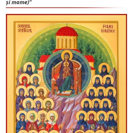
și mame)”