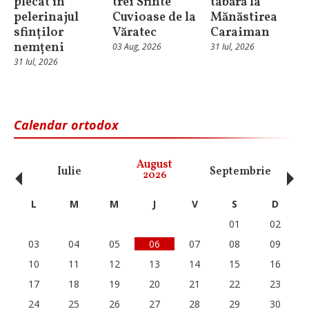
plecat în
trei Sfinte
tabără la
pelerinajul
Cuvioase de la
Mănăstirea
sfinților
Văratec
Caraiman
nemțeni
03 Aug, 2026
31 Iul, 2026
31 Iul, 2026
Calendar ortodox
‹
›
August
Iulie
Septembrie
O
2026
L
M
M
J
V
S
D
01
02
03
04
05
06
07
08
09
10
11
12
13
14
15
16
17
18
19
20
21
22
23
24
25
26
27
28
29
30