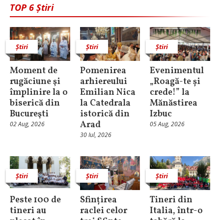
TOP 6 Știri
Știri
Știri
Știri
Moment de
Pomenirea
Evenimentul
rugăciune şi
arhiereului
„Roagă-te și
împlinire la o
Emilian Nica
crede!” la
biserică din
la Catedrala
Mănăstirea
Bucureşti
istorică din
Izbuc
Arad
02 Aug, 2026
05 Aug, 2026
30 Iul, 2026
Știri
Știri
Știri
Peste 100 de
Sfințirea
Tineri din
tineri au
raclei celor
Italia, într-o