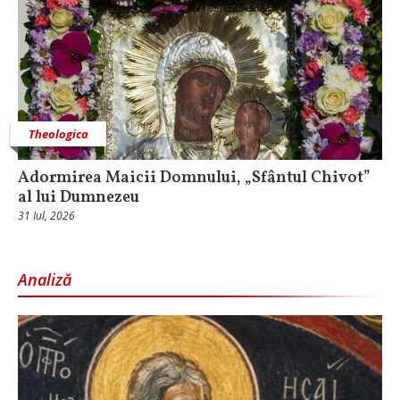
Theologica
Adormirea Maicii Domnului, „Sfântul Chivot”
al lui Dumnezeu
31 Iul, 2026
Analiză