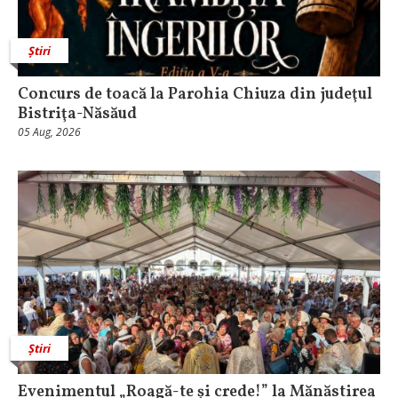
Știri
​Concurs de toacă la Parohia Chiuza din judeţul
Bistriţa-Năsăud
05 Aug, 2026
Știri
Evenimentul „Roagă-te și crede!” la Mănăstirea