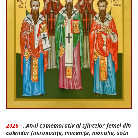
2026 -
„Anul comemorativ al sfintelor femei din
calendar (mironosițe, mu­cenițe, monahii, soții