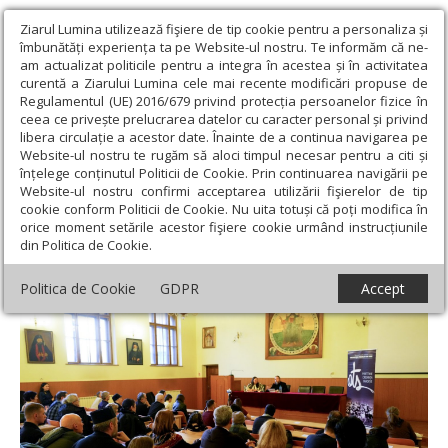
Ziarul Lumina utilizează fişiere de tip cookie pentru a personaliza și
îmbunătăți experiența ta pe Website-ul nostru. Te informăm că ne-
am actualizat politicile pentru a integra în acestea și în activitatea
curentă a Ziarului Lumina cele mai recente modificări propuse de
Regulamentul (UE) 2016/679 privind protecția persoanelor fizice în
ceea ce privește prelucrarea datelor cu caracter personal și privind
libera circulație a acestor date. Înainte de a continua navigarea pe
Website-ul nostru te rugăm să aloci timpul necesar pentru a citi și
Ziarul Lumina
›
Actualitate religioasă
›
Știri
›
Părintele Răzvan
înțelege conținutul Politicii de Cookie. Prin continuarea navigării pe
Ionescu a conferenţiat la Sibiu
Website-ul nostru confirmi acceptarea utilizării fişierelor de tip
cookie conform Politicii de Cookie. Nu uita totuși că poți modifica în
Părintele Răzvan Ionescu a conferenţiat la
orice moment setările acestor fişiere cookie urmând instrucțiunile
din Politica de Cookie.
Sibiu
Politica de Cookie
GDPR
Accept