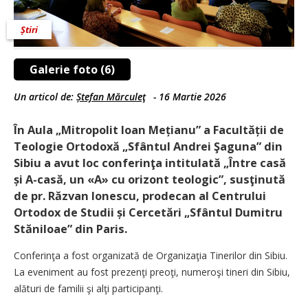
Știri
Galerie foto (6)
Un articol de:
Ștefan Mărculeţ
-
16 Martie 2026
În Aula „Mitropolit Ioan Mețianu” a Facultății de
Teologie Ortodoxă „Sfântul Andrei Şaguna” din
Sibiu a avut loc conferinţa intitulată „Între casă
și A-casă, un «A» cu orizont teologic”, susţinută
de pr. Răzvan Ionescu, prodecan al Centrului
Ortodox de Studii și Cercetări „Sfântul Dumitru
Stăniloae” din Paris.
Conferinţa a fost organizată de Organizaţia Tinerilor din Sibiu.
La eveniment au fost prezenţi preoţi, numeroşi tineri din Sibiu,
alături de familii şi alţi participanţi.