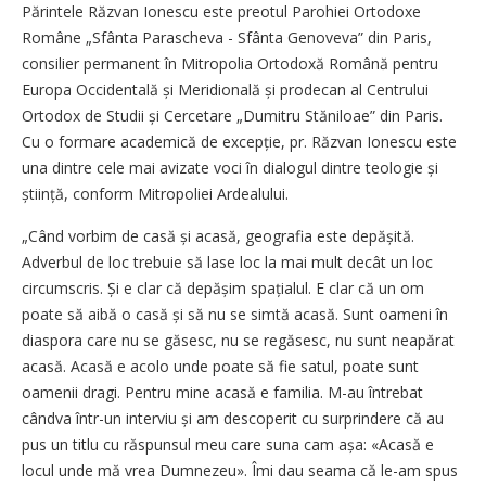
Părintele Răzvan Ionescu este preotul Parohiei Ortodoxe
Române „Sfânta Parascheva - Sfânta Genoveva” din Paris,
consilier permanent în Mitropolia Ortodoxă Română pentru
Europa Occidentală și Meridională și prodecan al Centrului
Ortodox de Studii și Cercetare „Dumitru Stăniloae” din Paris.
Cu o formare academică de ex­cepție, pr. Răzvan Ionescu este
una dintre cele mai avizate voci în dialogul dintre teologie și
știință, conform Mitropoliei Ardealului.
„Când vorbim de casă și acasă, geografia este depășită.
Adverbul de loc trebuie să lase loc la mai mult decât un loc
circumscris. Și e clar că depășim spațialul. E clar că un om
poate să aibă o casă și să nu se simtă acasă. Sunt oameni în
diaspora care nu se găsesc, nu se regăsesc, nu sunt neapărat
acasă. Acasă e acolo unde poate să fie satul, poate sunt
oamenii dragi. Pentru mine acasă e familia. M-au întrebat
cândva într-un interviu și am descoperit cu surprindere că au
pus un titlu cu răspunsul meu care suna cam așa: «Acasă e
locul unde mă vrea Dumnezeu». Îmi dau seama că le-am spus