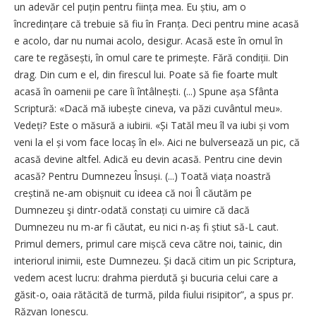
un adevăr cel puțin pentru ființa mea. Eu știu, am o
încredințare că trebuie să fiu în Franța. Deci pentru mine acasă
e acolo, dar nu numai acolo, desigur. Acasă este în omul în
care te regăsești, în omul care te primește. Fără condiții. Din
drag. Din cum e el, din firescul lui. Poate să fie foarte mult
acasă în oamenii pe care îi întâlnești. (...) Spune așa Sfânta
Scriptură: «Dacă mă iubește cineva, va păzi cuvântul meu».
Vedeți? Este o măsură a iubirii. «Și Tatăl meu îl va iubi și vom
veni la el și vom face locaș în el». Aici ne bulversează un pic, că
acasă devine altfel. Adică eu devin acasă. Pentru cine devin
acasă? Pentru Dumnezeu Însuși. (...) Toată viața noastră
creștină ne-am obișnuit cu ideea că noi Îl căutăm pe
Dumnezeu şi dintr-odată con­stați cu uimire că dacă
Dumnezeu nu m-ar fi căutat, eu nici n-aș fi știut să-L caut.
Primul demers, primul care mișcă ceva către noi, tainic, din
interiorul inimii, este Dumnezeu. Și dacă citim un pic Scriptura,
vedem acest lucru: drah­ma pierdută şi bucuria celui care a
găsit-o, oaia rătăcită de turmă, pilda fiului risipitor”, a spus pr.
Răzvan Ionescu.