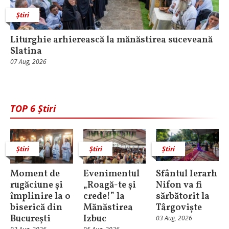
Știri
Liturghie arhierească la mănăstirea suceveană
Slatina
07 Aug, 2026
TOP 6 Știri
Știri
Știri
Știri
Moment de
Evenimentul
Sfântul Ierarh
rugăciune şi
„Roagă-te și
Nifon va fi
împlinire la o
crede!” la
sărbătorit la
biserică din
Mănăstirea
Târgoviște
Bucureşti
Izbuc
03 Aug, 2026