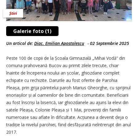
Știri
Galerie foto (1)
Un articol de:
Diac. Emilian Apostolescu
-
02 Septembrie 2025
Peste 100 de copii de la Școala Gimnazială „Mihai Vodă” din
comuna prahoveană Bucov au primit zilele trecute, chiar
înainte de începerea noului an școlar, ghiozdane complet
echipate cu rechizite. Darurile au fost oferite de Parohia
Pleașa, prin grija părintelui paroh Marius Gheorghe, cu sprijinul
enoriașilor și al oamenilor de bine din comunitate. Beneficiarii
au fost înscriși la biserică, iar ghiozdanele au ajuns la elevi din
satele Pleașa, Colonie Pleașa și 1 Mai, proveniți din familii
numeroase sau aflate în dificultate. Acțiunea a devenit deja o
tradiție la nivelul parohiei, fiind desfășurată neîntrerupt din anul
2017.