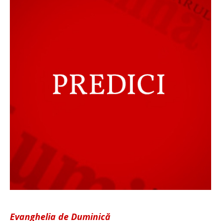
Evanghelia de Duminică