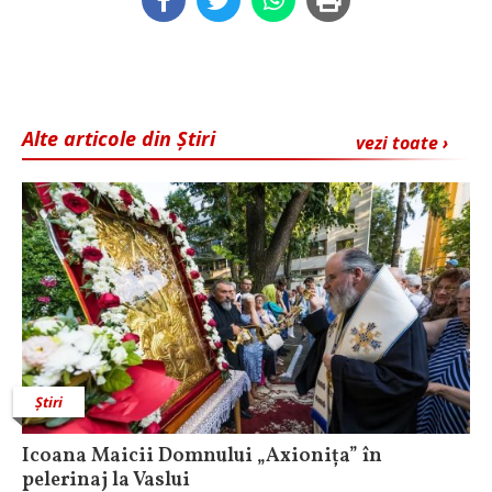
Alte articole din Știri
vezi toate ›
Știri
Icoana Maicii Domnului „Axionița” în
pelerinaj la Vaslui