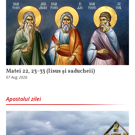
Matei 22, 23–33 (Iisus și saducheii)
07 Aug, 2026
Apostolul zilei