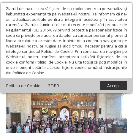
Ziarul Lumina utilizează fişiere de tip cookie pentru a personaliza și
îmbunătăți experiența ta pe Website-ul nostru. Te informăm că ne-
am actualizat politicile pentru a integra în acestea și în activitatea
curentă a Ziarului Lumina cele mai recente modificări propuse de
Regulamentul (UE) 2016/679 privind protecția persoanelor fizice în
ceea ce privește prelucrarea datelor cu caracter personal și privind
libera circulație a acestor date. Înainte de a continua navigarea pe
Website-ul nostru te rugăm să aloci timpul necesar pentru a citi și
Ziarul Lumina
›
Actualitate religioasă
›
Știri
›
Parohia Pleașa,
înțelege conținutul Politicii de Cookie. Prin continuarea navigării pe
aproape de copii la început de an școlar
Website-ul nostru confirmi acceptarea utilizării fişierelor de tip
cookie conform Politicii de Cookie. Nu uita totuși că poți modifica în
Parohia Pleașa, aproape de copii la început
orice moment setările acestor fişiere cookie urmând instrucțiunile
din Politica de Cookie.
de an școlar
Politica de Cookie
GDPR
Accept