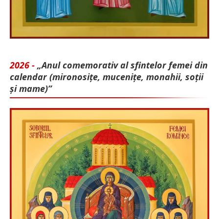
2026 -
„Anul comemorativ al sfintelor femei din
calendar (mironosițe, mu­cenițe, monahii, soții
și mame)”