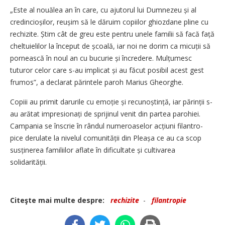
„Este al nouălea an în care, cu ajutorul lui Dumnezeu și al
credin­cioșilor, reușim să le dăruim copiilor ghiozdane pline cu
rechizite. Știm cât de greu este pentru unele familii să facă față
cheltuielilor la început de școală, iar noi ne dorim ca micuții să
pornească în noul an cu bucurie și încredere. Mulțumesc
tuturor celor care s-au implicat și au făcut posibil acest gest
frumos”, a declarat părintele paroh Marius Gheorghe.
Copiii au primit darurile cu emoție și recunoștință, iar părinții s-
au arătat impresionați de sprijinul venit din partea parohiei.
Campania se înscrie în rândul ­numeroaselor acțiuni filantro­-
pice derulate la nivelul comuni­­tă­­­ții din Pleașa ce au ca scop
susținerea familiilor aflate în dificultate și cultivarea
solidarității.
Citeşte mai multe despre:
rechizite
-
filantropie