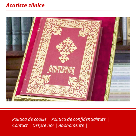
Acatiste zilnice
Politica de cookie
|
Politica de confidențialitate
|
Contact
|
Despre noi
|
Abonamente
|