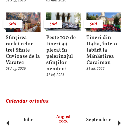
02 Aug, 2026
05 Aug, 2026
Știri
Știri
Știri
Sfințirea
Peste 100 de
Tineri din
raclei celor
tineri au
Italia, într-o
trei Sfinte
plecat în
tabără la
Cuvioase de la
pelerinajul
Mănăstirea
Văratec
sfinților
Caraiman
nemțeni
03 Aug, 2026
31 Iul, 2026
31 Iul, 2026
Calendar ortodox
‹
›
August
Iulie
Septembrie
O
2026