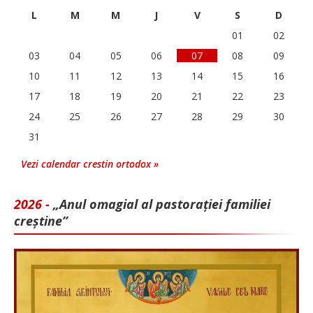
L
M
M
J
V
S
D
01
02
03
04
05
06
07
08
09
10
11
12
13
14
15
16
17
18
19
20
21
22
23
24
25
26
27
28
29
30
31
Vezi calendar crestin ortodox »
2026 -
„Anul omagial al pastorației familiei
creștine”