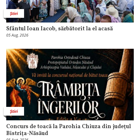
Știri
Sfântul Ioan Iacob, sărbătorit la el acasă
05 Aug, 2026
Știri
​Concurs de toacă la Parohia Chiuza din judeţul
Bistriţa-Năsăud
05 Aug, 2026