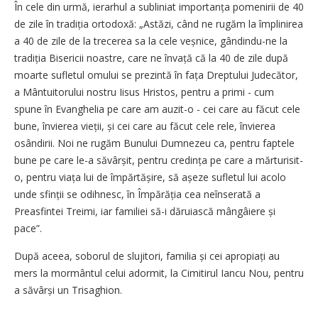
În cele din urmă, ierarhul a subliniat importanța pomenirii de 40
de zile în tradiția ortodoxă: „Astăzi, când ne rugăm la împlinirea
a 40 de zile de la trecerea sa la cele veș­nice, gândindu-ne la
tradiția Bisericii noastre, care ne învață că la 40 de zile după
moarte sufletul omului se prezintă în fața Dreptului Judecător,
a Mântuitorului nostru Iisus Hristos, pentru a primi - cum
spune în Evanghelia pe care am auzit-o - cei care au făcut cele
bune, învierea vieții, și cei care au făcut cele rele, învierea
osândirii. Noi ne rugăm Bunului Dumnezeu ca, pentru faptele
bune pe care le-a săvâr­șit, pentru credința pe care a mărturisit-
o, pentru viața lui de împăr­tășire, să așeze sufletul lui acolo
unde sfinții se odihnesc, în Împă­răția cea neînserată a
Preasfintei Treimi, iar familiei să-i dăruiască mângâiere și
pace”.
După aceea, soborul de slujitori, familia și cei apropiați au
mers la mormântul celui adormit, la Cimitirul Iancu Nou, pentru
a săvârși un Trisaghion.