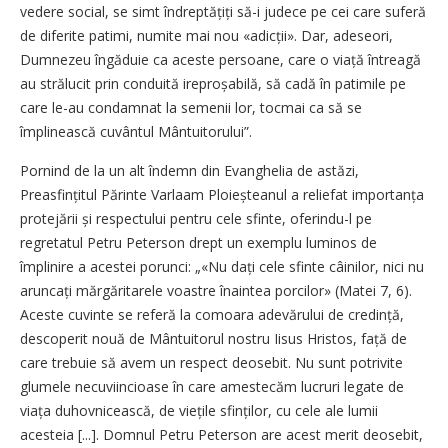
vedere social, se simt îndreptățiți să-i judece pe cei care suferă
de diferite patimi, numite mai nou «adicții». Dar, adeseori,
Dumnezeu îngăduie ca aceste persoane, care o viață întreagă
au strălucit prin conduită ireproșabilă, să cadă în patimile pe
care le-au condamnat la semenii lor, tocmai ca să se
împlinească cuvântul Mântuitorului”.
Pornind de la un alt îndemn din Evanghelia de astăzi,
Preasfințitul Părinte Varlaam Ploieșteanul a reliefat importanța
protejării și respectului pentru cele sfinte, oferindu-l pe
regretatul Petru Peterson drept un exemplu luminos de
împlinire a acestei porunci: „«Nu dați cele sfinte câinilor, nici nu
aruncați mărgăritarele voastre înaintea porcilor» (Matei 7, 6).
Aceste cuvinte se referă la comoara adevărului de credință,
descoperit nouă de Mântuitorul nostru Iisus Hristos, față de
care trebuie să avem un respect deosebit. Nu sunt potrivite
glumele necuviincioase în care amestecăm lucruri legate de
viața duhovnicească, de viețile sfinților, cu cele ale lumii
acesteia [...]. Domnul Petru Peterson are acest merit deosebit,