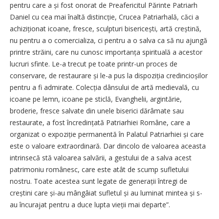
pentru care a și fost onorat de Preafericitul Părinte Patriarh
Daniel cu cea mai înaltă distincție, Crucea Patriarhală, căci a
achiziționat icoane, fresce, sculpturi bisericești, artă creștină,
nu pentru a o comercializa, ci pentru a o salva ca să nu ajungă
printre străini, care nu cunosc im­portanța spirituală a acestor
lucruri sfinte. Le-a trecut pe toate printr-un proces de
conservare, de restaurare și le-a pus la dispoziția credincioșilor
pentru a fi admirate. Colecția dânsului de artă medievală, cu
icoane pe lemn, icoane pe sticlă, Evanghelii, argintărie,
broderie, fresce salvate din unele biserici dărâmate sau
restaurate, a fost încre­dințată Patriarhiei Române, care a
organizat o expoziție permanentă în Palatul Patriarhiei și care
este o valoare extraordinară. Dar dincolo de valoarea aceasta
intrinsecă stă valoarea salvării, a gestului de a salva acest
patrimoniu românesc, care este atât de scump sufletului
nostru. Toate acestea sunt legate de gene­rații întregi de
creștini care și-au mângâiat sufletul și au luminat min­tea și s-
au încurajat pentru a duce lupta vieții mai departe”.