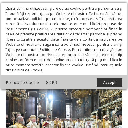
Ziarul Lumina utilizează fişiere de tip cookie pentru a personaliza și
îmbunătăți experiența ta pe Website-ul nostru. Te informăm că ne-
am actualizat politicile pentru a integra în acestea și în activitatea
curentă a Ziarului Lumina cele mai recente modificări propuse de
Regulamentul (UE) 2016/679 privind protecția persoanelor fizice în
ceea ce privește prelucrarea datelor cu caracter personal și privind
libera circulație a acestor date. Înainte de a continua navigarea pe
Website-ul nostru te rugăm să aloci timpul necesar pentru a citi și
Ziarul Lumina
›
Actualitate religioasă
›
Știri
›
Pomenirea de 40
înțelege conținutul Politicii de Cookie. Prin continuarea navigării pe
de zile a domnului Peter (Petru) Peterson
Website-ul nostru confirmi acceptarea utilizării fişierelor de tip
cookie conform Politicii de Cookie. Nu uita totuși că poți modifica în
Pomenirea de 40 de zile a domnului Peter
orice moment setările acestor fişiere cookie urmând instrucțiunile
din Politica de Cookie.
(Petru) Peterson
Politica de Cookie
GDPR
Accept