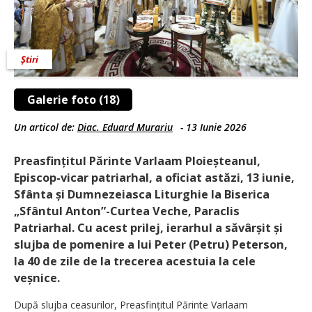
Știri
Galerie foto (18)
Un articol de:
Diac. Eduard Murariu
-
13 Iunie 2026
Preasfințitul Părinte Varlaam Ploieșteanul,
Episcop-vicar patriarhal, a oficiat astăzi, 13 iunie,
Sfânta și Dumnezeiasca Liturghie la Biserica
„Sfântul Anton”-Curtea Veche, Paraclis
Patriarhal. Cu acest prilej, ierarhul a săvârșit și
slujba de pomenire a lui Peter (Petru) Peterson,
la 40 de zile de la trecerea acestuia la cele
veșnice.
După slujba ceasurilor, Preasfințitul Părinte Varlaam