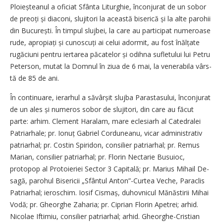
Ploieșteanul a oficiat Sfânta Liturghie, înconjurat de un sobor
de preoți și diaconi, slujitori la această biserică și la alte parohii
din București. În timpul slujbei, la care au participat numeroase
rude, apropiați și cunoscuți ai celui adormit, au fost înălțate
rugăciuni pentru iertarea păcatelor și odihna sufletului lui Petru
Peterson, mutat la Domnul în ziua de 6 mai, la venerabila vârs­
tă de 85 de ani.
În continuare, ierarhul a săvâr­șit slujba Parastasului, înconjurat
de un ales și numeros sobor de slujitori, din care au făcut
parte: arhim. Clement Haralam, mare eclesiarh al Catedralei
Patriarhale; pr. Ionuț Gabriel Corduneanu, vicar administrativ
patriarhal; pr. Costin Spiridon, consilier patriarhal; pr. Remus
Marian, consilier patriarhal; pr. Florin Nectarie Busuioc,
protopop al Protoieriei Sector 3 Capitală; pr. Marius Mihail De­
sagă, parohul Bisericii „Sfântul Anton”-Curtea Veche, Paraclis
Patriarhal; ieroschim. Iosif Cismaș, duhovnicul Mănăstirii Mihai
Vodă; pr. Gheorghe Zaharia; pr. Ciprian Florin Apetrei; arhid.
Nicolae Iftimiu, consilier patriarhal; arhid. Gheorghe-Cristian