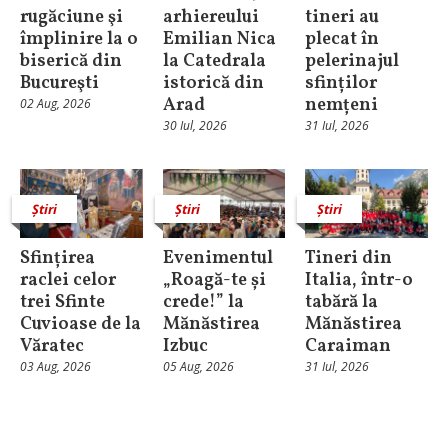
rugăciune şi
arhiereului
tineri au
împlinire la o
Emilian Nica
plecat în
biserică din
la Catedrala
pelerinajul
Bucureşti
istorică din
sfinților
Arad
nemțeni
02 Aug, 2026
30 Iul, 2026
31 Iul, 2026
Știri
Știri
Știri
Sfințirea
Evenimentul
Tineri din
raclei celor
„Roagă-te și
Italia, într-o
trei Sfinte
crede!” la
tabără la
Cuvioase de la
Mănăstirea
Mănăstirea
Văratec
Izbuc
Caraiman
03 Aug, 2026
05 Aug, 2026
31 Iul, 2026