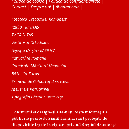
Politica de cookie
|
Politica de confidențialitate
|
Contact
|
Despre noi
|
Abonamente
|
Fototeca Ortodoxiei Românești
Radio TRINITAS
TV TRINITAS
Vestitorul Ortodoxiei
Agenţia de ştiri BASILICA
Patriarhia Română
Catedrala Mântuirii Neamului
BASILICA Travel
Serviciul de Colportaj Bisericesc
Atelierele Patriarhiei
Tipografia Cărţilor Bisericeşti
Conținutul și design-ul site-ului, toate informaţiile
publicate pe site de Ziarul Lumina sunt protejate de
dispoziţiile legale în vigoare privind dreptul de autor şi