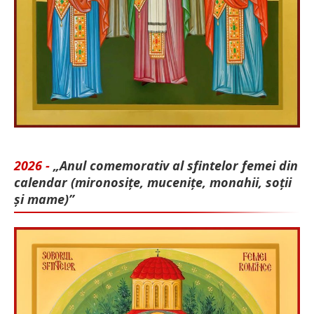
2026 -
„Anul comemorativ al sfintelor femei din
calendar (mironosițe, mu­cenițe, monahii, soții
și mame)”