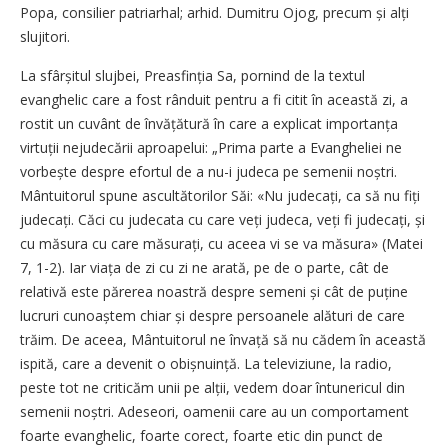
Popa, consilier patriarhal; arhid. Dumitru Ojog, precum și alți
slujitori.
La sfârșitul slujbei, Preasfinția Sa, pornind de la textul
evanghelic care a fost rânduit pentru a fi citit în această zi, a
rostit un cuvânt de învățătură în care a explicat im­portanța
virtuții nejudecării aproapelui: „Prima parte a Evangheliei ne
vorbește despre efortul de a nu-i judeca pe semenii noștri.
Mântuitorul spune ascultătorilor Săi: «Nu judecați, ca să nu fiți
judecați. Căci cu judecata cu care veți judeca, veți fi judecați, și
cu măsura cu care măsurați, cu aceea vi se va măsura» (Matei
7, 1-2). Iar viața de zi cu zi ne arată, pe de o parte, cât de
relativă este părerea noastră despre semeni și cât de puține
lucruri cunoaștem chiar și despre persoanele alături de care
trăim. De aceea, Mântuitorul ne învață să nu cădem în această
ispită, care a devenit o obișnuință. La televiziune, la radio,
peste tot ne criticăm unii pe alții, vedem doar întunericul din
semenii noștri. Adeseori, oamenii care au un comportament
foarte evanghelic, foarte corect, foarte etic din punct de