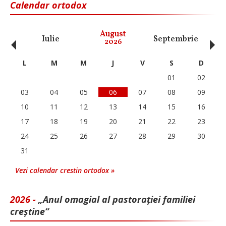
Calendar ortodox
‹
›
August
Iulie
Septembrie
O
2026
L
M
M
J
V
S
D
01
02
03
04
05
06
07
08
09
10
11
12
13
14
15
16
17
18
19
20
21
22
23
24
25
26
27
28
29
30
31
Vezi calendar crestin ortodox »
2026 -
„Anul omagial al pastorației familiei
creștine”