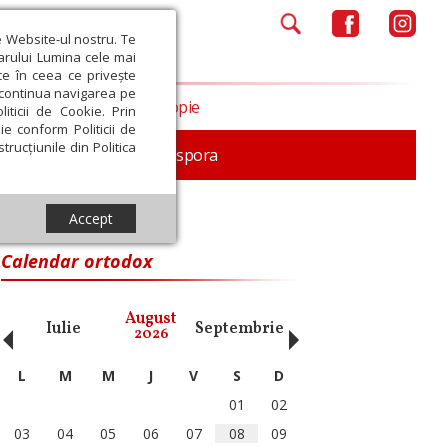
e Website-ul nostru. Te
iarului Lumina cele mai
ce în ceea ce privește
a continua navigarea pe
Opinii
Filantropie
iticii de Cookie. Prin
ie conform Politicii de
trucțiunile din Politica
In memoriam
Diaspora
Accept
Calendar ortodox
‹
›
August
Iulie
Septembrie
Octombrie
Noiembri
2026
L
M
M
J
V
S
D
01
02
03
04
05
06
07
08
09