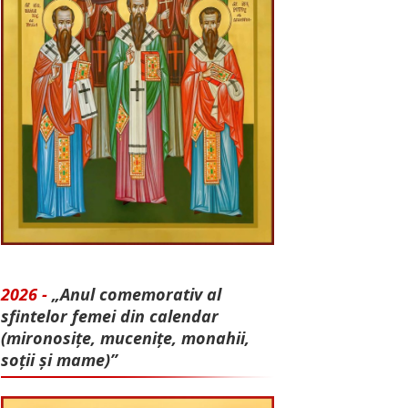
2026 -
„Anul comemorativ al
sfintelor femei din calendar
(mironosițe, mu­cenițe, monahii,
soții și mame)”