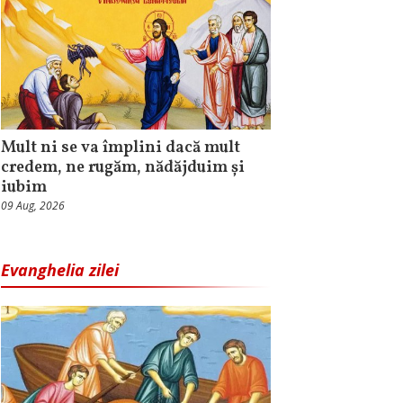
Mult ni se va împlini dacă mult
credem, ne rugăm, nădăjduim și
iubim
09 Aug, 2026
Evanghelia zilei