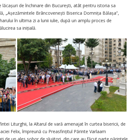
 lăcașuri de închinare din București, atât pentru istoria sa
rală, „Așezămintele Brâncovenești Biserica Domnița Bălașa”,
harului în ultima zi a lunii iulie, după un amplu proces de
ucirea sa ini­țială.
tei Liturghii, la Altarul de vară amenajat în curtea bisericii, de
Daciei Felix, împreună cu Preasfințitul Părinte Varlaam
ţi de un ales sobor de slujitori, din care au făcut parte părintele