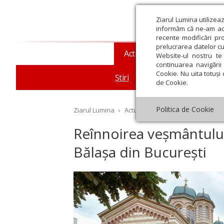
Ziarul Lumina utilizea
informăm că ne-am actu
recente modificări pr
prelucrarea datelor cu
Actualitate religioasă
T
Website-ul nostru te 
continuarea navigării 
Cookie. Nu uita totuși 
Știri
Mesaje și cuvântări
de Cookie.
Politica de Cookie
Ziarul Lumina
›
Actualitate religioasă
›
Știri
›
Re
Reînnoirea veșmântului
Bălașa din București
st
Septembrie
Octombrie
Noiembrie
Decembrie
Ianuar