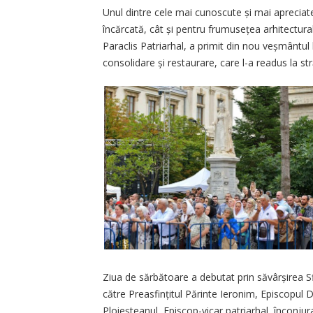
Unul dintre cele mai cunoscute și mai apreciate
încărcată, cât și pentru frumusețea arhitectu
Paraclis Patriarhal, a primit din nou veșmântul 
consolidare și restaurare, care l-a readus la străl
Ziua de sărbătoare a debutat prin săvârșirea Sfin
către Preasfințitul Părinte Ieronim, Episcopul 
Ploieșteanul, Episcop-vicar patriarhal, înconjura