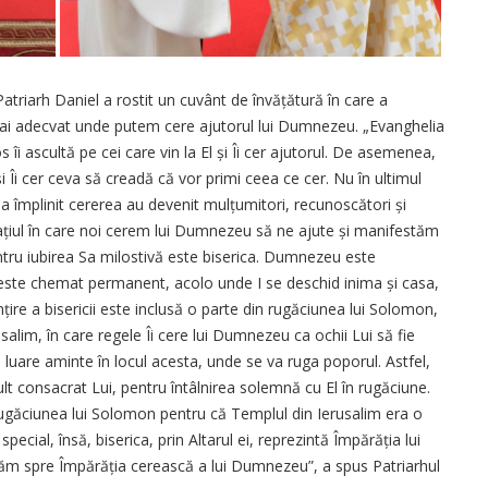
e Patriarh Daniel a rostit un cuvânt de învățătură în care a
l mai adecvat unde putem cere ajutorul lui Dumnezeu. „Evanghelia
s îi ascultă pe cei care vin la El și Îi cer ajutorul. De asemenea,
 și Îi cer ceva să creadă că vor primi ceea ce cer. Nu în ultimul
s-a împlinit cererea au devenit mulțumitori, recunoscători și
. Spațiul în care noi cerem lui Dumnezeu să ne ajute și manifestăm
tru iubirea Sa milostivă este biserica. Dumnezeu este
 este chemat permanent, acolo unde I se deschid inima și casa,
nțire a bisericii este inclusă o parte din rugăciunea lui Solomon,
usalim, în care regele Îi cere lui Dumnezeu ca ochii Lui să fie
cu luare aminte în locul acesta, unde se va ruga poporul. Astfel,
t consacrat Lui, pentru întâlnirea solemnă cu El în rugăciune.
rugăciunea lui Solomon pentru că Templul din Ierusalim era o
special, însă, biserica, prin Altarul ei, reprezintă Împărăția lui
tăm spre Împărăția cerească a lui Dumnezeu”, a spus Patriarhul