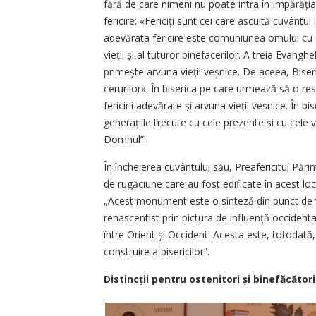
fără de care nimeni nu poate intra în Împărăți
fericire: «Fericiți sunt cei care ascultă cuvântul
adevărata fericire este comuniunea omului cu D
vieții și al tuturor binefacerilor. A treia Evanghe
primește arvuna vieții veșnice. De aceea, Biser
cerurilor». În biserica pe care urmează să o res
fericirii adevărate și arvuna vieții veșnice. În b
generațiile trecute cu cele prezente și cu cele vi
Domnul”.
În încheierea cuvântului său, Preafericitul Părin
de rugăciune care au fost edificate în acest lo
„Acest monument este o sinteză din punct de vede
renascentist prin pictura de influență occidenta
între Orient și Occident. Acesta este, totodată,
construire a bisericilor”.
Distincții pentru ostenitori și binefăcători