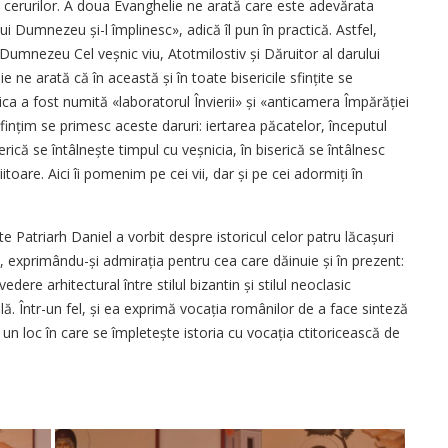
a cerurilor. A doua Evanghelie ne arată care este adevărata
 lui Dumnezeu și-l împlinesc», adică îl pun în practică. Astfel,
umnezeu Cel veșnic viu, Atotmilostiv și Dăruitor al darului
lie ne arată că în această și în toate bisericile sfințite se
ica a fost numită «laboratorul Învierii» și «anticamera Împărăției
fințim se primesc aceste daruri: iertarea păcatelor, începutul
iserică se întâlnește timpul cu veșnicia, în biserică se întâlnesc
itoare. Aici îi pomenim pe cei vii, dar și pe cei adormiți în
te Patriarh Daniel a vorbit despre istoricul celor patru lăcașuri
c, exprimându-și admirația pentru cea care dăinuie și în prezent:
re arhitectural între stilul bizantin și stilul neoclasic
lă. Într-un fel, și ea exprimă vocația românilor de a face sinteză
 un loc în care se împletește istoria cu vocația ctitoricească de