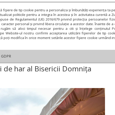
ză fişiere de tip cookie pentru a personaliza și îmbunătăți experiența ta p
alizat politicile pentru a integra în acestea și în activitatea curentă a Z
opuse de Regulamentul (UE) 2016/679 privind protecția persoanelor fizi
 caracter personal și privind libera circulație a acestor date. Înainte de 
eologie și spiritualitate
Educaţie și Cultură
Societate
rugăm să aloci timpul necesar pentru a citi și înțelege conținutul Pol
pe Website-ul nostru confirmi acceptarea utilizării fişierelor de tip cook
că poți modifica în orice moment setările acestor fişiere cookie urmând ins
An omagial
Comunicate de presă
Documentar
GDPR
înnoirea veșmântului de har al Bisericii Domnița Bălașa din București
 de har al Bisericii Domnița
ie
Februarie
Martie
Aprilie
Mai
Iunie