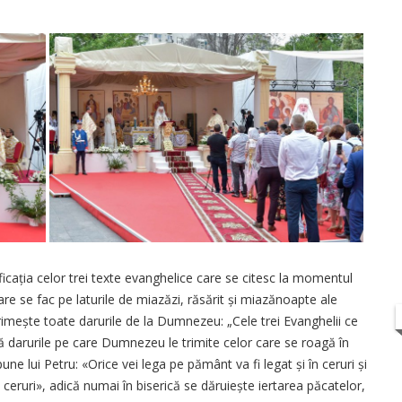
cația celor trei texte evanghelice care se citesc la momentul
e care se fac pe laturile de miazăzi, răsărit și miazănoapte ale
l primește toate darurile de la Dumnezeu: „Cele trei Evanghelii ce
arată darurile pe care Dumnezeu le trimite celor care se roagă în
pune lui Petru: «Orice vei lega pe pământ va fi legat și în ceruri și
 ceruri», adică numai în biserică se dăruiește iertarea păcatelor,