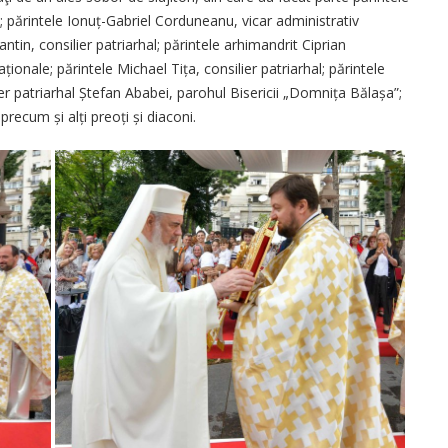
; părintele Ionuț-Gabriel Corduneanu, vicar administrativ
ntin, consilier patriarhal; părintele arhimandrit Ciprian
ționale; părintele Michael Tița, consilier patriarhal; părintele
lier patriarhal Ștefan Ababei, parohul Bisericii „Domnița Bălașa”;
precum și alți preoți și diaconi.