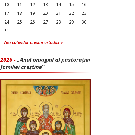
10
11
12
13
14
15
16
17
18
19
20
21
22
23
24
25
26
27
28
29
30
31
Vezi calendar crestin ortodox »
2026 -
„Anul omagial al pastorației
familiei creștine”