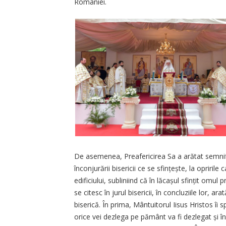
României.
De asemenea, Preafericirea Sa a arătat semnifi
înconjurării bisericii ce se sfințește, la opriril
edificiului, subliniind că în lăcașul sfințit omu
se citesc în jurul bisericii, în concluziile lor, 
biserică. În prima, Mântuitorul Iisus Hristos îi s
orice vei dezlega pe pământ va fi dezlegat și în