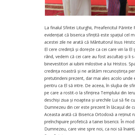
La finalul Sfintei Liturghii, Preafericitul Părint
evidențiat că biserica sfințită este spațiul ce
acestei zile ne arată că Mântuitorul Iisus Hristo
El cere credință și dorește ca cei care vin la El
rând, vedem că cei care au fost ascultați și li 
binevestitori ai iubirii milostive a lui Hristos
credința noastră și ne arătăm recunoștința pen
pretutindeni prezent, dar mai ales acolo unde
pentru ca El să intre. De aceea, în slujba de sfi
pe care a rostit-o la sfințirea Templului din Ier
deschiși ziua și noaptea și urechile Lui să fie 
Dumnezeu din cer este prezent în lăcașul de cul
Aceasta arată că Biserica Ortodoxă a reținut 
preînchipuire profetică a tainei bisericii. În mod 
Dumnezeu, care vine spre noi, ca noi să înain