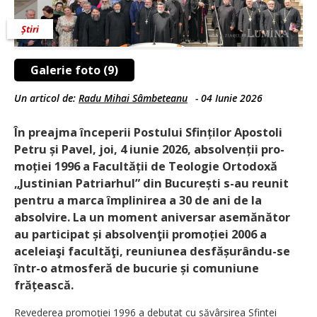
Știri
Galerie foto (9)
Un articol de:
Radu Mihai Sâmbeteanu
-
04 Iunie 2026
În preajma începerii Postului Sfinților Apostoli
Petru și Pavel, joi, 4 iunie 2026, absolvenții pro­
moției 1996 a Facultății de Teologie Ortodoxă
„Justinian Patriarhul” din București s-au reunit
pentru a marca împlinirea a 30 de ani de la
absolvire. La un moment aniversar asemănător
au participat și absolvenţii promo­ției 2006 a
aceleiaşi facul­tăţi, reuniunea desfășu­rân­du-se
într-o atmosferă de bucurie și comuniune
frățească.
Revederea promoţiei 1996 a debutat cu săvârșirea Sfintei