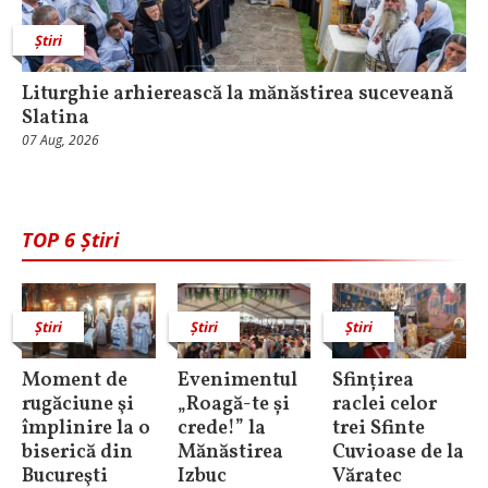
Știri
Liturghie arhierească la mănăstirea suceveană
Slatina
07 Aug, 2026
TOP 6 Știri
Știri
Știri
Știri
Moment de
Evenimentul
Sfințirea
rugăciune şi
„Roagă-te și
raclei celor
împlinire la o
crede!” la
trei Sfinte
biserică din
Mănăstirea
Cuvioase de la
Bucureşti
Izbuc
Văratec