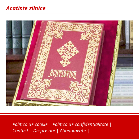
Acatiste zilnice
Politica de cookie
|
Politica de confidențialitate
|
Contact
|
Despre noi
|
Abonamente
|