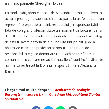
a afirmat părintele Gheorghe Holbea.
La rândul său, părintele lect. dr. Alexandru Barna, absolvent al
acestei promoţii, a subliniat că participarea la astfel de reuniuni
reprezintă o expresie a iubirii, respectului și responsa­bilității
față de colegi și profesori. „Este un moment de bucurie, dar și
de reflec­ție. Fiecare dintre noi, studenții de odinioară și teologii
de astăzi, avem datoria de a nu ne uita unii pe alții și de a
păstra vie memoria profesorilor noștri. Este un act de
responsabilitate și de demnitate teologică să ­rămânem în
comuniune cu cei ­care ne-au format, fie că sunt încă alături de
noi, fie că au trecut la Domnul, a spus părintele Alexan­dru
Barna.
Citeşte mai multe despre:
Facultatea de Teologie
Bucureşti
-
curs festiv
-
Catedrala Mitropolitană Sfântul
Spiridon Nou