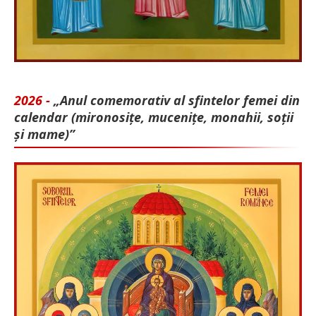
2026 -
„Anul comemorativ al sfintelor femei din
calendar (mironosițe, mu­cenițe, monahii, soții
și mame)”