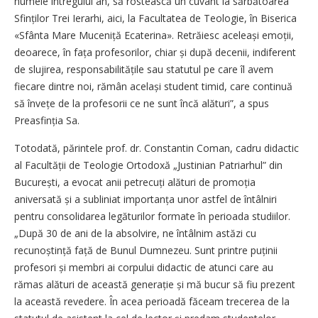
numele întregului an, să rostească un cuvânt la sărbătoarea
Sfinților Trei Ierarhi, aici, la Facultatea de Teologie, în Biserica
«Sfânta Mare Muceniță Ecaterina». Retrăiesc aceleași emoții,
deoarece, în fața profesorilor, chiar și după decenii, indiferent
de slujirea, res­ponsa­bilitățile sau statutul pe care îl avem
fiecare dintre noi, rămân același student timid, care continuă
să învețe de la profesorii ce ne sunt încă alături”, a spus
Preasfinția Sa.
Totodată, părintele prof. dr. Constantin Coman, cadru didactic
al Facultății de Teologie Ortodoxă „Justinian Patriarhul” din
Bucu­rești, a evocat anii petrecuți alături de promoția
aniversată și a subliniat importanța unor astfel de întâlniri
pentru consolidarea legăturilor formate în perioada studiilor.
„După 30 de ani de la absolvire, ne întâlnim astăzi cu
recunoștință față de Bunul Dumnezeu. Sunt printre puținii
profesori și membri ai corpului didactic de atunci care au
rămas alături de această generație și mă bucur să fiu prezent
la această revedere. În acea perioadă făceam trecerea de la