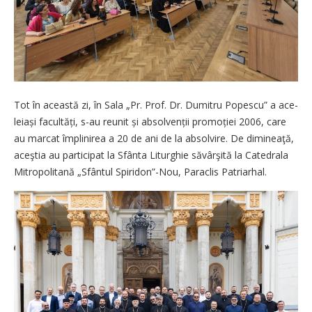
Tot în această zi, în Sala „Pr. Prof. Dr. Dumitru Popescu” a ace­
leiași facultăți, s-au reunit și absolvenții promoției 2006, care
au marcat împlinirea a 20 de ani de la absolvire. De dimineaţă,
aceş­tia au participat la Sfânta Liturghie săvârşită la Catedrala
Mitropolitană „Sfântul Spiridon”-Nou, Paraclis Patriarhal.