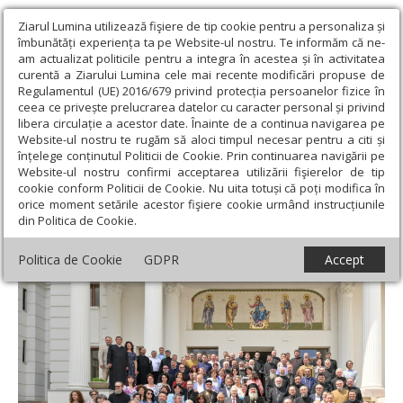
Ziarul Lumina utilizează fişiere de tip cookie pentru a personaliza și
îmbunătăți experiența ta pe Website-ul nostru. Te informăm că ne-
am actualizat politicile pentru a integra în acestea și în activitatea
curentă a Ziarului Lumina cele mai recente modificări propuse de
Regulamentul (UE) 2016/679 privind protecția persoanelor fizice în
ceea ce privește prelucrarea datelor cu caracter personal și privind
libera circulație a acestor date. Înainte de a continua navigarea pe
Website-ul nostru te rugăm să aloci timpul necesar pentru a citi și
Ziarul Lumina
›
Actualitate religioasă
›
Știri
›
Revederi ale
înțelege conținutul Politicii de Cookie. Prin continuarea navigării pe
promoțiilor de teologi în Capitală
Website-ul nostru confirmi acceptarea utilizării fişierelor de tip
cookie conform Politicii de Cookie. Nu uita totuși că poți modifica în
Revederi ale promoțiilor de teologi în
orice moment setările acestor fişiere cookie urmând instrucțiunile
din Politica de Cookie.
Capitală
Politica de Cookie
GDPR
Accept