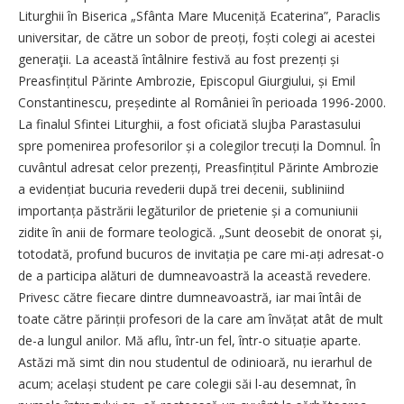
Liturghii în Biserica „Sfânta Mare Muceniță Ecaterina”, Paraclis
universitar, de către un sobor de preoți, foști colegi ai acestei
generaţii. La această întâlnire festivă au fost prezenți și
Preasfințitul Părinte Ambrozie, Episcopul Giurgiului, și Emil
Constantinescu, președinte al României în perioada 1996-2000.
La finalul Sfintei Liturghii, a fost oficiată slujba Parastasului
spre pomenirea profesorilor și a colegilor trecuți la Domnul. În
cuvântul adresat celor prezenți, Preasfin­țitul Părinte Ambrozie
a evidențiat bucuria revederii după trei decenii, subliniind
importanța păstrării legăturilor de prietenie și a comuniunii
zidite în anii de formare teologică. „Sunt deosebit de onorat și,
totodată, profund bucuros de invitația pe care mi-ați adresat-o
de a participa alături de dumneavoastră la această revedere.
Privesc către fiecare dintre dumneavoastră, iar mai întâi de
toate către părinții profesori de la care am învățat atât de mult
de-a lungul anilor. Mă aflu, într-un fel, într-o situație aparte.
Astăzi mă simt din nou studentul de odinioară, nu ierarhul de
acum; același student pe care colegii săi l-au desemnat, în