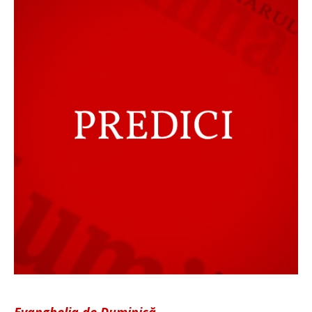
Evanghelia de Duminică