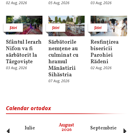
02 Aug, 2026
05 Aug, 2026
03 Aug, 2026
Știri
Știri
Știri
Sfântul Ierarh
Sărbătorile
Resfințirea
Nifon va fi
nemţene au
bisericii
sărbătorit la
culminat cu
Parohiei
Târgoviște
hramul
Rădeni
Mănăstirii
03 Aug, 2026
02 Aug, 2026
Sihăstria
07 Aug, 2026
Calendar ortodox
‹
›
August
Iulie
Septembrie
O
2026