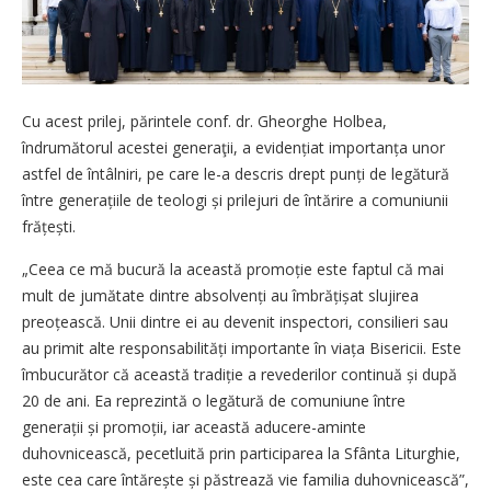
Cu acest prilej, părintele conf. dr. Gheorghe Holbea,
îndrumătorul acestei generaţii, a evidențiat im­por­tanța unor
astfel de întâlniri, pe care le-a descris drept punți de legătură
între generațiile de teologi și prilejuri de întărire a comuniunii
frățești.
„Ceea ce mă bucură la această promoție este faptul că mai
mult de jumătate dintre absolvenți au îmbră­­țișat slujirea
preoțească. Unii dintre ei au devenit inspectori, consilieri sau
au primit alte responsa­bilități importante în viața Bisericii. Este
îmbucurător că această tradiție a revederilor continuă și după
20 de ani. Ea reprezintă o legătură de comuniune între
generații și pro­moții, iar această aducere-aminte
duhovnicească, pecetluită prin participarea la Sfânta Liturghie,
este cea care întărește și păstrează vie familia duhovnicească”,