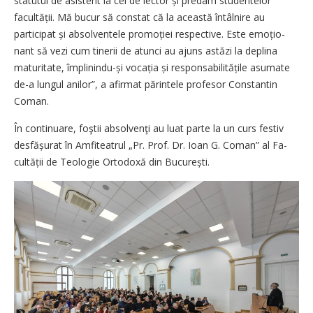
statutul de asistent la cel de lector și predam studentelor
facultății. Mă bucur să constat că la această întâlnire au
participat și absolventele promoției respective. Este emoțio­
nant să vezi cum tinerii de atunci au ajuns astăzi la deplina
maturitate, împlinindu-și vocația și respon­sabilitățile asumate
de-a lungul anilor”, a afirmat părintele profesor Constantin
Coman.
În continuare, foştii absolvenţi au luat parte la un curs festiv
desfă­șurat în Amfiteatrul „Pr. Prof. Dr. Ioan G. Coman” al Fa­
cultății de Teologie Ortodoxă din București.