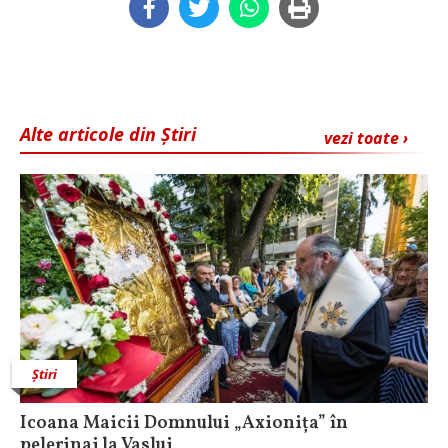
Alte articole din Știri
vezi toate ›
Știri
Icoana Maicii Domnului „Axionița” în
pelerinaj la Vaslui