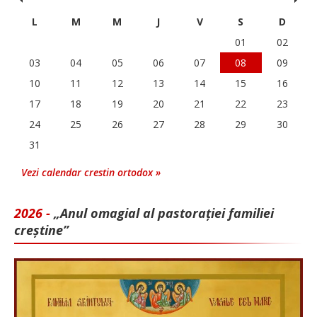
L
M
M
J
V
S
D
01
02
03
04
05
06
07
08
09
10
11
12
13
14
15
16
17
18
19
20
21
22
23
24
25
26
27
28
29
30
31
Vezi calendar crestin ortodox »
2026 -
„Anul omagial al pastorației familiei
creștine”