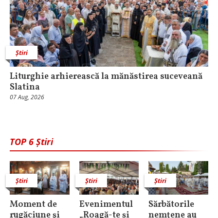
Știri
Liturghie arhierească la mănăstirea suceveană
Slatina
07 Aug, 2026
TOP 6 Știri
Știri
Știri
Știri
Moment de
Evenimentul
Sărbătorile
rugăciune şi
„Roagă-te și
nemţene au