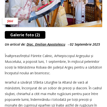
Știri
Galerie foto (2)
Un articol de:
Diac. Emilian Apostolescu
-
02 Septembrie 2025
Înaltpreasfințitul Părinte Calinic, Arhiepiscopul Argeșului și
Muscelului, a poposit luni, 1 septembrie, în mijlocul pelerinilor
sosiți la Mănăstirea Robaia din județul Argeș pentru a sărbători
începutul noului an bisericesc.
Ierarhul a săvârșit Sfânta Liturghie la Altarul de vară al
mănăstirii, înconjurat de un sobor de preoți și diaconi. În cadrul
slujbei, chiriarhul a citit mai multe rugăciuni pentru pace între
popoarele lumii, îndemnându-i totodată pe toții preoții și
monahii din cuprinsul eparhiei să înalțe astfel de rugăciuni în