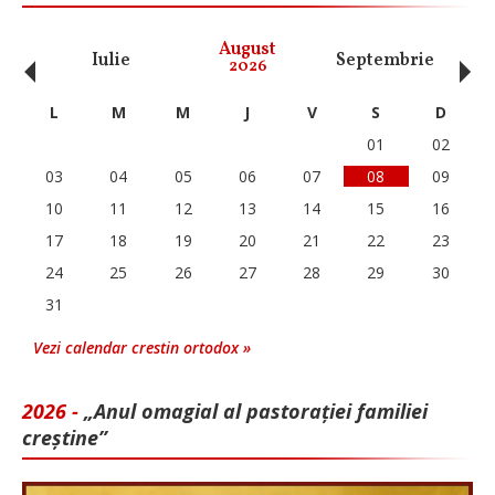
‹
›
August
Iulie
Septembrie
O
2026
L
M
M
J
V
S
D
01
02
03
04
05
06
07
08
09
10
11
12
13
14
15
16
17
18
19
20
21
22
23
24
25
26
27
28
29
30
31
Vezi calendar crestin ortodox »
2026 -
„Anul omagial al pastorației familiei
creștine”