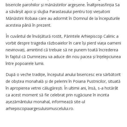
bisericile parohiilor și mănăstirilor argeșene. Înaltpreasfinția Sa
a săvârșit apoi și slujba Parastasului pentru toți viețuitorii
Mănăstirii Robaia care au adormit în Domnul de la începuturile
acesteia până în prezent.
În cuvântul de învățătură rostit, Părintele Arhiepiscop Calinic a
vorbit despre tragedia războaielor în care își pierd viața oameni
nevinovați, amintind că trebuie să ne punem toată încrederea
în faptul că Dumnezeu va aduce din nou pacea și înțelepciunea
între popoarele lumii.
După o veche tradiție, începutul anului bisericesc era sărbătorit
de obștea monahală și de pelerini în Poiana Pustnicilor, situată
în apropierea vetrei călugărești. În ultimii ani, însă, s-a hotărât
ca acest moment să fie celebrat prin rugăciune în incinta
așezământului monahal, informează site-ul
arhiepiscopiaargesuluisimuscelului.ro.