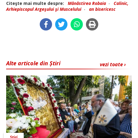
Citeşte mai multe despre:
Mănăstirea Robaia
-
Calinic,
Arhiepiscopul Argeşului şi Muscelului
-
an bisericesc
Alte articole din Știri
vezi toate ›
Știri