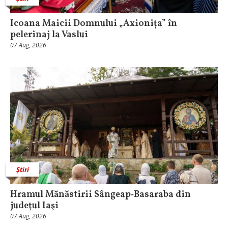
Icoana Maicii Domnului „Axionița” în
pelerinaj la Vaslui
07 Aug, 2026
Știri
Hramul Mănăstirii Sângeap‑Basaraba din
judeţul Iaşi
07 Aug, 2026