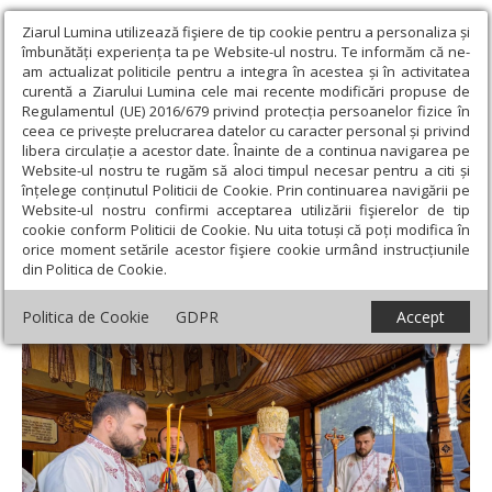
Ziarul Lumina utilizează fişiere de tip cookie pentru a personaliza și
îmbunătăți experiența ta pe Website-ul nostru. Te informăm că ne-
am actualizat politicile pentru a integra în acestea și în activitatea
curentă a Ziarului Lumina cele mai recente modificări propuse de
Regulamentul (UE) 2016/679 privind protecția persoanelor fizice în
ceea ce privește prelucrarea datelor cu caracter personal și privind
libera circulație a acestor date. Înainte de a continua navigarea pe
Website-ul nostru te rugăm să aloci timpul necesar pentru a citi și
Ziarul Lumina
›
Actualitate religioasă
›
Știri
›
Rugăciune la
înțelege conținutul Politicii de Cookie. Prin continuarea navigării pe
început de an bisericesc la Mănăstirea Robaia
Website-ul nostru confirmi acceptarea utilizării fişierelor de tip
cookie conform Politicii de Cookie. Nu uita totuși că poți modifica în
Rugăciune la început de an bisericesc la
orice moment setările acestor fişiere cookie urmând instrucțiunile
din Politica de Cookie.
Mănăstirea Robaia
Politica de Cookie
GDPR
Accept