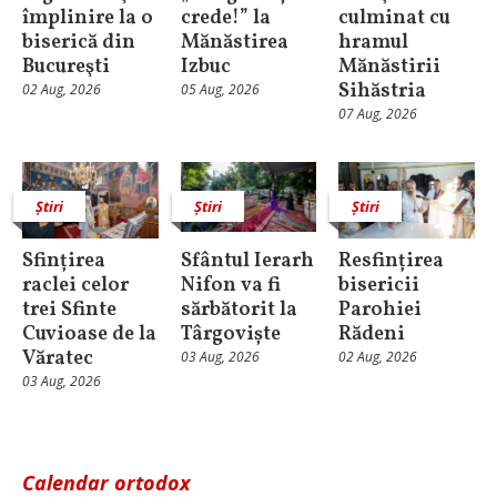
împlinire la o
crede!” la
culminat cu
biserică din
Mănăstirea
hramul
Bucureşti
Izbuc
Mănăstirii
Sihăstria
02 Aug, 2026
05 Aug, 2026
07 Aug, 2026
Știri
Știri
Știri
Sfințirea
Sfântul Ierarh
Resfințirea
raclei celor
Nifon va fi
bisericii
trei Sfinte
sărbătorit la
Parohiei
Cuvioase de la
Târgoviște
Rădeni
Văratec
03 Aug, 2026
02 Aug, 2026
03 Aug, 2026
Calendar ortodox