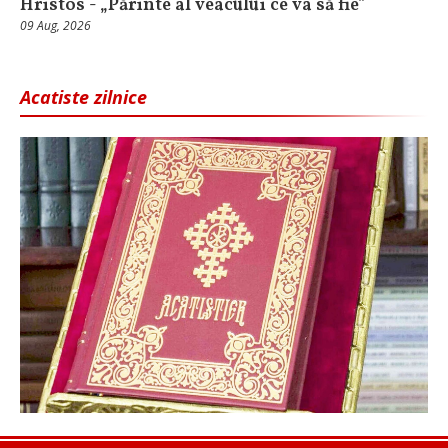
Hristos - „Părinte al veacului ce va să fie”
09 Aug, 2026
Acatiste zilnice