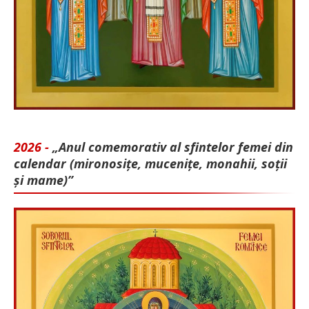
2026 -
„Anul comemorativ al sfintelor femei din
calendar (mironosițe, mu­cenițe, monahii, soții
și mame)”