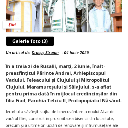
Știri
Galerie foto (3)
Un articol de:
Dragoș Stroian
-
04 Iunie 2026
În a treia zi de Rusalii, marți, 2 iunie, Înalt­
preasfințitul Părinte Andrei, Arhiepiscopul
Vadului, Feleacului și Clujului și Mitropolitul
Clujului, Mara­mureșului și Sălajului, s-a aflat
pentru prima dată în mijlocul credin­cioșilor din
filia Fiad, Parohia Telciu II, Protopopiatul Năsăud.
Ierarhul a săvârşit slujba de binecuvântare a noului Altar de
vară al filiei, construit în proximitatea bisericii din localitate,
precum și a ultimelor lucrări de renovare și înfrumu­sețare ale