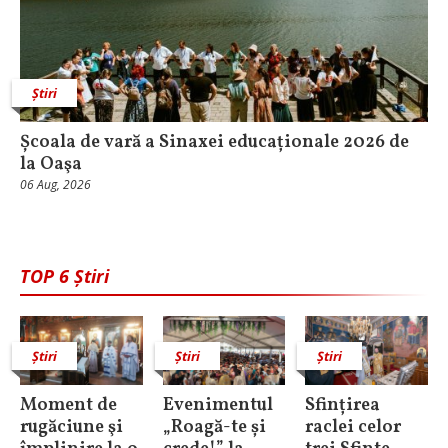
Știri
Școala de vară a Sinaxei educaționale 2026 de
la Oaşa
06 Aug, 2026
TOP 6 Știri
Știri
Știri
Știri
Moment de
Evenimentul
Sfințirea
rugăciune şi
„Roagă-te și
raclei celor