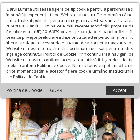
Ziarul Lumina utilizează fişiere de tip cookie pentru a personaliza și
îmbunătăți experiența ta pe Website-ul nostru. Te informăm că ne-
am actualizat politicile pentru a integra în acestea și în activitatea
curentă a Ziarului Lumina cele mai recente modificări propuse de
Regulamentul (UE) 2016/679 privind protecția persoanelor fizice în
ceea ce privește prelucrarea datelor cu caracter personal și privind
libera circulație a acestor date. Înainte de a continua navigarea pe
Website-ul nostru te rugăm să aloci timpul necesar pentru a citi și
Ziarul Lumina
›
Actualitate religioasă
›
Știri
›
Sfințirea Altarului
înțelege conținutul Politicii de Cookie. Prin continuarea navigării pe
de vară din filia Fiad, Protopopiatul Năsăud
Website-ul nostru confirmi acceptarea utilizării fişierelor de tip
cookie conform Politicii de Cookie. Nu uita totuși că poți modifica în
Sfințirea Altarului de vară din filia Fiad,
orice moment setările acestor fişiere cookie urmând instrucțiunile
din Politica de Cookie.
Protopopiatul Năsăud
Politica de Cookie
GDPR
Accept