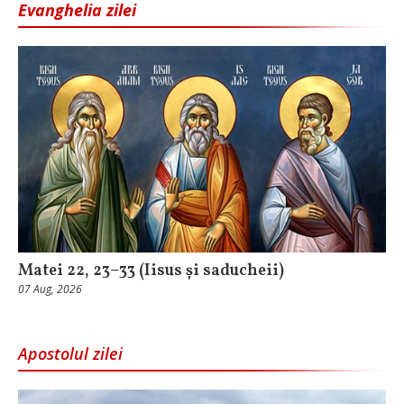
Evanghelia zilei
Matei 22, 23–33 (Iisus și saducheii)
07 Aug, 2026
Apostolul zilei