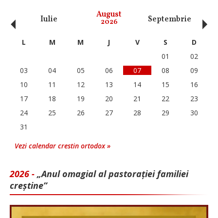
‹
›
August
Iulie
Septembrie
O
2026
L
M
M
J
V
S
D
01
02
03
04
05
06
07
08
09
10
11
12
13
14
15
16
17
18
19
20
21
22
23
24
25
26
27
28
29
30
31
Vezi calendar crestin ortodox »
2026 -
„Anul omagial al pastorației familiei
creștine”