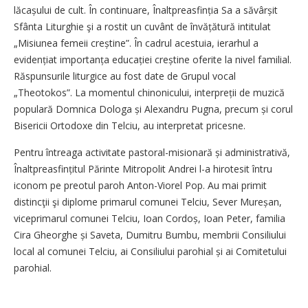
lăcașului de cult. În continuare, Înalt­preasfinția Sa a săvârșit
Sfânta Liturghie şi a rostit un cuvânt de învățătură intitulat
„Misiunea femeii creștine”. În cadrul acestuia, ierarhul a
evidențiat impor­tanța educa­ției creștine oferite la nivel familial.
Răspunsurile liturgice au fost date de Grupul vocal
„Theotokos”. La momentul chinonicului, interpreții de muzică
populară Domnica Dologa și Alexandru Pugna, precum și corul
Bisericii Ortodoxe din Telciu, au interpretat pricesne.
Pentru întreaga activitate pastoral-misionară și administrativă,
Înaltpreasfințitul Părinte Mitropolit Andrei l-a hirotesit întru
iconom pe preotul paroh Anton-Viorel Pop. Au mai primit
distincţii şi diplome primarul comunei Telciu, Sever Mureșan,
viceprimarul comunei Telciu, Ioan Cordoș, Ioan Peter, familia
Cira Gheorghe și Saveta, Dumitru Bumbu, membrii Consiliului
local al comunei Telciu, ai Consiliului parohial și ai Comitetului
parohial.