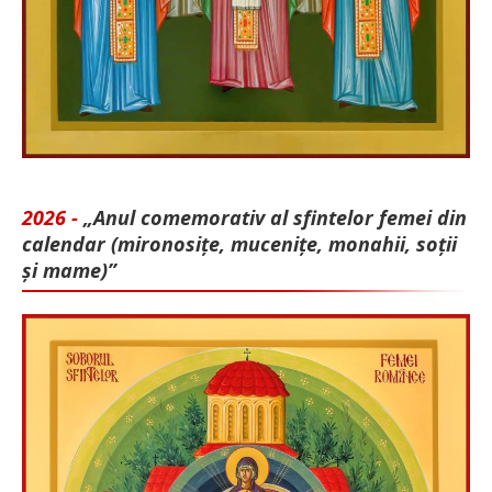
2026 -
„Anul comemorativ al sfintelor femei din
calendar (mironosițe, mu­cenițe, monahii, soții
și mame)”