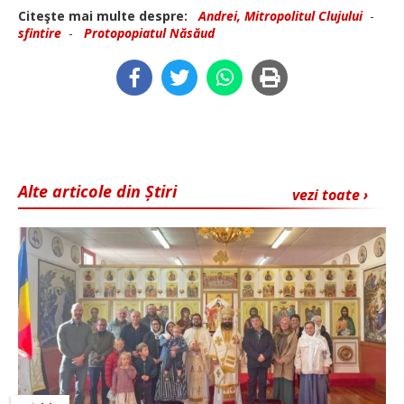
Citeşte mai multe despre:
Andrei, Mitropolitul Clujului
-
sfintire
-
Protopopiatul Năsăud
Alte articole din Știri
vezi toate ›