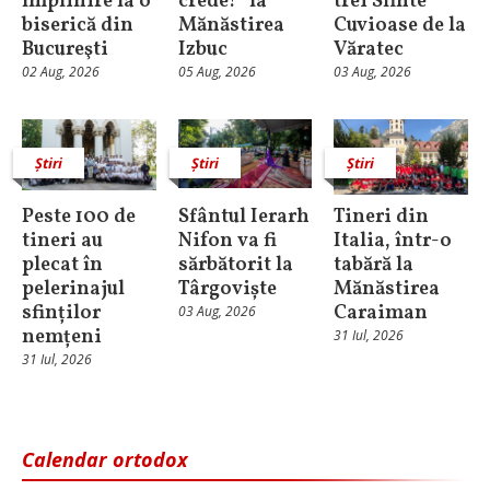
împlinire la o
crede!” la
trei Sfinte
biserică din
Mănăstirea
Cuvioase de la
Bucureşti
Izbuc
Văratec
02 Aug, 2026
05 Aug, 2026
03 Aug, 2026
Știri
Știri
Știri
Peste 100 de
Sfântul Ierarh
Tineri din
tineri au
Nifon va fi
Italia, într-o
plecat în
sărbătorit la
tabără la
pelerinajul
Târgoviște
Mănăstirea
sfinților
Caraiman
03 Aug, 2026
nemțeni
31 Iul, 2026
31 Iul, 2026
Calendar ortodox