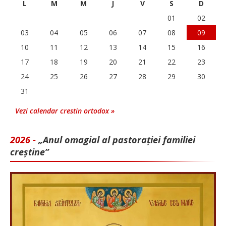
L
M
M
J
V
S
D
01
02
03
04
05
06
07
08
09
10
11
12
13
14
15
16
17
18
19
20
21
22
23
24
25
26
27
28
29
30
31
Vezi calendar crestin ortodox »
2026 -
„Anul omagial al pastorației familiei
creștine”