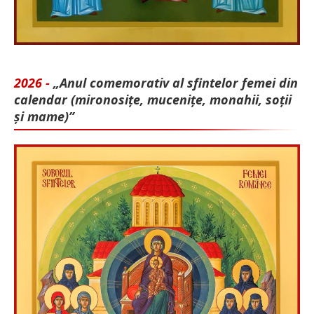
2026 -
„Anul comemorativ al sfintelor femei din
calendar (mironosițe, mu­cenițe, monahii, soții
și mame)”