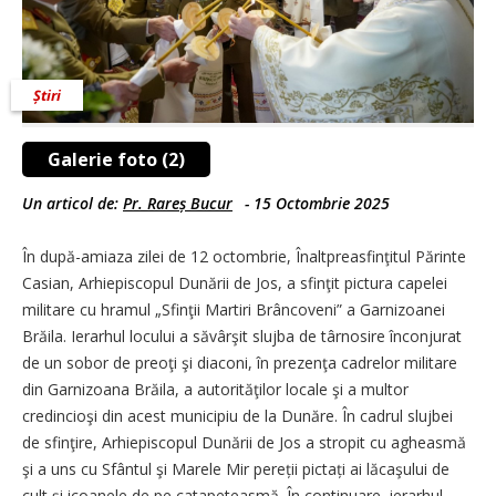
Știri
Galerie foto (2)
Un articol de:
Pr. Rareș Bucur
-
15 Octombrie 2025
În după-amiaza zilei de 12 octombrie, Înaltpreasfinţitul Părinte
Casian, Arhiepiscopul Dunării de Jos, a sfinţit pictura capelei
militare cu hramul „Sfinţii Martiri Brâncoveni” a Garnizoanei
Brăila. Ierarhul locului a săvârşit slujba de târnosire înconjurat
de un sobor de preoţi şi diaconi, în prezenţa cadrelor militare
din Garnizoana Brăila, a autorităţilor locale şi a multor
credincioşi din acest municipiu de la Dunăre. În cadrul slujbei
de sfinţire, Arhiepiscopul Dunării de Jos a stropit cu agheasmă
şi a uns cu Sfântul şi Marele Mir pereții pictați ai lăcaşului de
cult și icoanele de pe catapeteasmă. În continuare, ierarhul