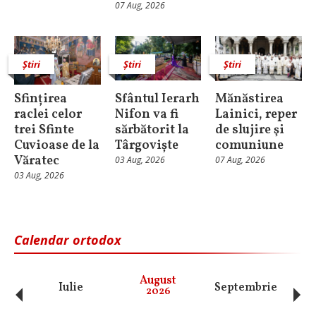
07 Aug, 2026
Știri
Știri
Știri
Sfințirea
Sfântul Ierarh
Mănăstirea
raclei celor
Nifon va fi
Lainici, reper
trei Sfinte
sărbătorit la
de slujire şi
Cuvioase de la
Târgoviște
comuniune
Văratec
03 Aug, 2026
07 Aug, 2026
03 Aug, 2026
Calendar ortodox
‹
›
August
Iulie
Septembrie
O
2026