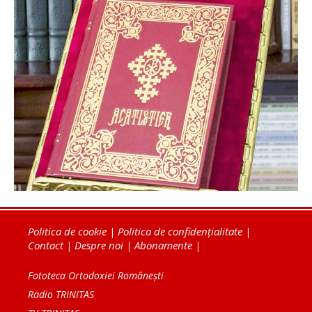
Politica de cookie
|
Politica de confidențialitate
|
Contact
|
Despre noi
|
Abonamente
|
Fototeca Ortodoxiei Românești
Radio TRINITAS