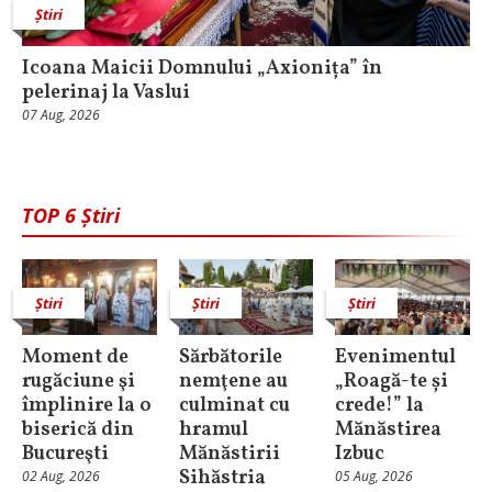
Știri
Icoana Maicii Domnului „Axionița” în
pelerinaj la Vaslui
07 Aug, 2026
TOP 6 Știri
Știri
Știri
Știri
Moment de
Sărbătorile
Evenimentul
rugăciune şi
nemţene au
„Roagă-te și
împlinire la o
culminat cu
crede!” la
biserică din
hramul
Mănăstirea
Bucureşti
Mănăstirii
Izbuc
Sihăstria
02 Aug, 2026
05 Aug, 2026