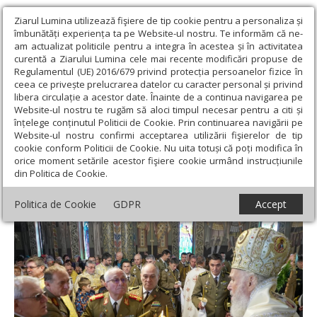
Ziarul Lumina utilizează fişiere de tip cookie pentru a personaliza și
îmbunătăți experiența ta pe Website-ul nostru. Te informăm că ne-
am actualizat politicile pentru a integra în acestea și în activitatea
curentă a Ziarului Lumina cele mai recente modificări propuse de
Regulamentul (UE) 2016/679 privind protecția persoanelor fizice în
ceea ce privește prelucrarea datelor cu caracter personal și privind
libera circulație a acestor date. Înainte de a continua navigarea pe
Website-ul nostru te rugăm să aloci timpul necesar pentru a citi și
Ziarul Lumina
›
Actualitate religioasă
›
Știri
›
Sfinţirea picturii
înțelege conținutul Politicii de Cookie. Prin continuarea navigării pe
capelei militare „Sfinţii Martiri Brâncoveni” din Brăila
Website-ul nostru confirmi acceptarea utilizării fişierelor de tip
cookie conform Politicii de Cookie. Nu uita totuși că poți modifica în
Sfinţirea picturii capelei militare „Sfinţii
orice moment setările acestor fişiere cookie urmând instrucțiunile
din Politica de Cookie.
Martiri Brâncoveni” din Brăila
Politica de Cookie
GDPR
Accept