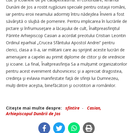
Dunării de Jos a rostit rugăciuni speciale pentru ostaşii români,
iar pentru eroii neamului adormiţi întru nădejdea Învierii a fost
săvârşită o slujbă de pomenire. Pentru implicarea în lucrările de
pictare şi înfrumuseţare a lăcaşului de cult, Înaltpreasfinţitul
Părinte Arhiepiscop Casian a acordat preotului Cristian Leontin
Ordinul eparhial „Crucea Sfântului Apostol Andrei” pentru
clerici, clasa a II-a, iar militarii care au sprijinit aceste lucrări de
amenajare a capelei au primit diplome de ctitor şi de vrednicie
şi icoane. La final, Înaltpreasfinţia Sa a mulţumit organizatorilor
pentru acest eveniment duhovnicesc şi a apreciat dragostea,
credinţa şi evlavia manifestate faţă de sfinţii lui Dumnezeu,
mulţi dintre aceştia, binefăcători şi ocrotitori ai românilor.
Citeşte mai multe despre:
sfintire
-
Casian,
Arhiepiscopul Dunării de Jos