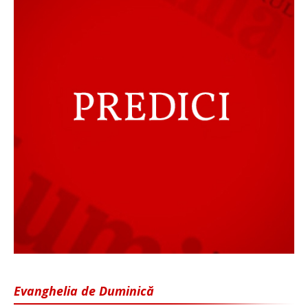
Evanghelia de Duminică