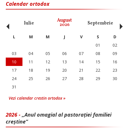
Calendar ortodox
‹
›
August
Iulie
Septembrie
O
2026
L
M
M
J
V
S
D
01
02
03
04
05
06
07
08
09
10
11
12
13
14
15
16
17
18
19
20
21
22
23
24
25
26
27
28
29
30
31
Vezi calendar crestin ortodox »
2026 -
„Anul omagial al pastorației familiei
creștine”