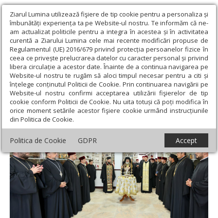
Ziarul Lumina utilizează fişiere de tip cookie pentru a personaliza și
îmbunătăți experiența ta pe Website-ul nostru. Te informăm că ne-
am actualizat politicile pentru a integra în acestea și în activitatea
curentă a Ziarului Lumina cele mai recente modificări propuse de
Regulamentul (UE) 2016/679 privind protecția persoanelor fizice în
ceea ce privește prelucrarea datelor cu caracter personal și privind
libera circulație a acestor date. Înainte de a continua navigarea pe
Website-ul nostru te rugăm să aloci timpul necesar pentru a citi și
Ziarul Lumina
›
Actualitate religioasă
›
Știri
›
Un nou pangar
înțelege conținutul Politicii de Cookie. Prin continuarea navigării pe
eparhial deschis la Buzău
Website-ul nostru confirmi acceptarea utilizării fişierelor de tip
cookie conform Politicii de Cookie. Nu uita totuși că poți modifica în
Un nou pangar eparhial deschis la Buzău
orice moment setările acestor fişiere cookie urmând instrucțiunile
din Politica de Cookie.
Politica de Cookie
GDPR
Accept