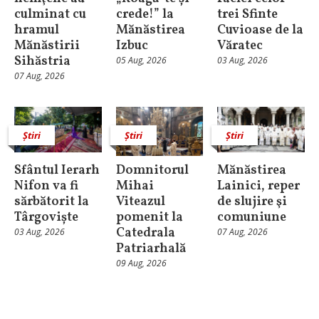
culminat cu
crede!” la
trei Sfinte
hramul
Mănăstirea
Cuvioase de la
Mănăstirii
Izbuc
Văratec
Sihăstria
05 Aug, 2026
03 Aug, 2026
07 Aug, 2026
Știri
Știri
Știri
Sfântul Ierarh
Domnitorul
Mănăstirea
Nifon va fi
Mihai
Lainici, reper
sărbătorit la
Viteazul
de slujire şi
Târgoviște
pomenit la
comuniune
Catedrala
03 Aug, 2026
07 Aug, 2026
Patriarhală
09 Aug, 2026