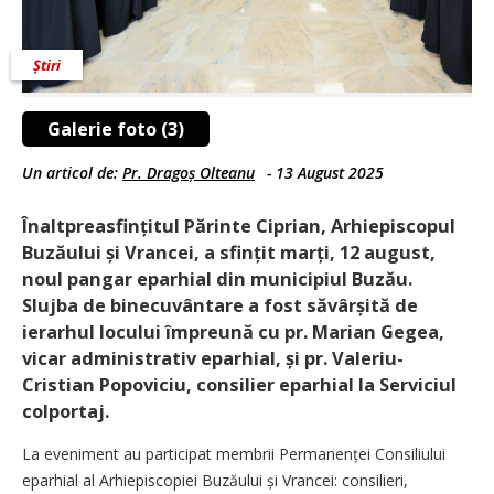
Știri
Galerie foto (3)
Un articol de:
Pr. Dragoș Olteanu
-
13 August 2025
Înaltpreasfințitul Părinte Ciprian, Arhiepiscopul
Buzăului și Vrancei, a sfințit marți, 12 august,
noul pangar eparhial din municipiul Buzău.
Slujba de binecuvântare a fost săvârșită de
ierarhul locului împreună cu pr. Marian Gegea,
vicar administrativ eparhial, și pr. Valeriu-
Cristian Popoviciu, consilier eparhial la Serviciul
colportaj.
La eveniment au participat membrii Permanenței Consiliului
eparhial al Arhiepiscopiei Buzăului și Vrancei: consilieri,