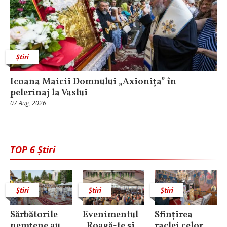
Știri
Icoana Maicii Domnului „Axionița” în
pelerinaj la Vaslui
07 Aug, 2026
TOP 6 Știri
Știri
Știri
Știri
Sărbătorile
Evenimentul
Sfințirea
nemţene au
„Roagă-te și
raclei celor