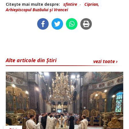
Citeşte mai multe despre:
sfintire
-
Ciprian,
Arhiepiscopul Buzăului şi Vrancei
Alte articole din Știri
vezi toate ›