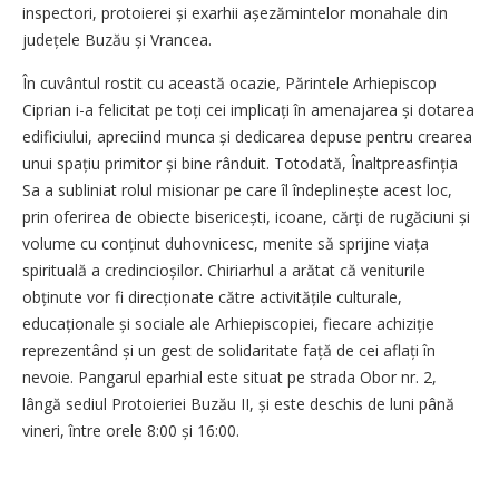
inspectori, protoierei și exarhii așezămintelor monahale din
județele Buzău și Vrancea.
În cuvântul rostit cu această ocazie, Părintele Arhiepiscop
Ciprian i-a felicitat pe toți cei implicați în amenajarea și dotarea
edificiului, apreciind munca și dedicarea depuse pentru crearea
unui spațiu primitor și bine rânduit. Totodată, Înaltpreasfinția
Sa a subliniat rolul misionar pe care îl îndeplinește acest loc,
prin oferirea de obiecte bisericești, icoane, cărți de rugăciuni și
volume cu conținut duhovnicesc, menite să sprijine viața
spirituală a credin­cioșilor. Chiriarhul a arătat că veniturile
obținute vor fi direcțio­nate către activitățile culturale,
educaționale și sociale ale Arhiepiscopiei, fiecare achiziție
reprezentând și un gest de solidaritate față de cei aflați în
nevoie. Pangarul eparhial este situat pe strada Obor nr. 2,
lângă sediul Protoieriei Buzău II, și este deschis de luni până
vineri, între orele 8:00 și 16:00.