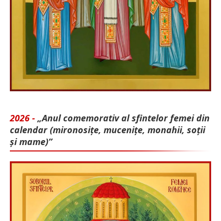
2026 -
„Anul comemorativ al sfintelor femei din
calendar (mironosițe, mu­cenițe, monahii, soții
și mame)”