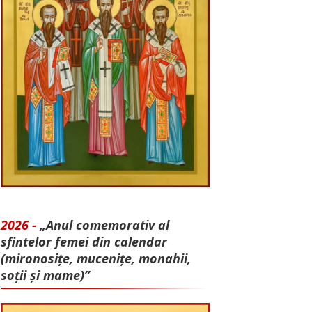
2026 -
„Anul comemorativ al
sfintelor femei din calendar
(mironosițe, mu­cenițe, monahii,
soții și mame)”