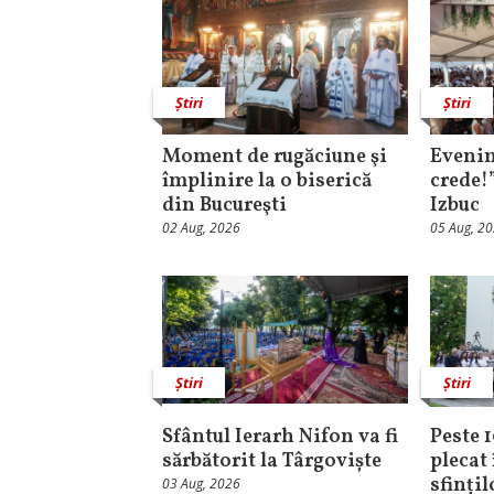
Știri
Știri
Moment de rugăciune şi
Evenim
împlinire la o biserică
crede!
din Bucureşti
Izbuc
02 Aug, 2026
05 Aug, 2
Știri
Știri
Sfântul Ierarh Nifon va fi
Peste 
sărbătorit la Târgoviște
plecat 
sfinți
03 Aug, 2026