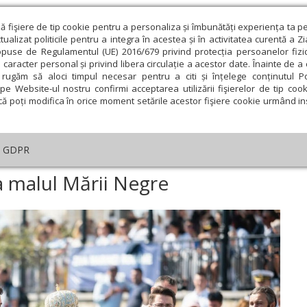
ză fişiere de tip cookie pentru a personaliza și îmbunătăți experiența ta p
alizat politicile pentru a integra în acestea și în activitatea curentă a Z
opuse de Regulamentul (UE) 2016/679 privind protecția persoanelor fizi
 caracter personal și privind libera circulație a acestor date. Înainte de 
eologie și spiritualitate
Educaţie și Cultură
Societate
rugăm să aloci timpul necesar pentru a citi și înțelege conținutul Pol
pe Website-ul nostru confirmi acceptarea utilizării fişierelor de tip cook
că poți modifica în orice moment setările acestor fişiere cookie urmând ins
An omagial
Comunicate de presă
Documentar
GDPR
ua Marinei Române la malul Mării Negre
 malul Mării Negre
ie
Februarie
Martie
Aprilie
Mai
Iunie