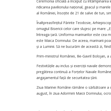
Ceremonia oficială a început cu întâmpinarea in
ridicarea pavilionului național, geacul și marele
al României, însoțite de 21 de salve de tun, s
Înaltpreasfințitul Părinte Teodosie, Arhiepisc
omagiul Bisericii celor care slujesc pe mare: „
întreaga țară. Uniforma marinarilor este cea 
este Maica Domnului. De aceea, marinarii poartă
și a Luminii. Să ne bucurăm de această zi, fii
Prim-ministrul României, Ilie-Gavril Bolojan, a 
Festivitățile au inclus și exerciții navale demon
pregătirea continuă a Forțelor Navale Române
angajamentul față de securitatea țării.
Ziua Marinei Române rămâne o sărbătoare a curaj
august, în ziua Adormirii Maicii Domnului, ocr