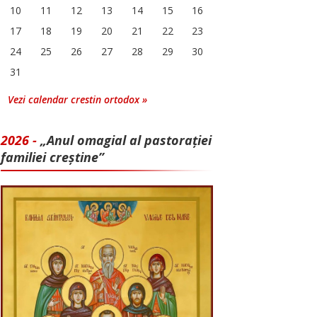
10
11
12
13
14
15
16
17
18
19
20
21
22
23
24
25
26
27
28
29
30
31
Vezi calendar crestin ortodox »
2026 -
„Anul omagial al pastorației
familiei creștine”