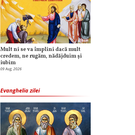
Mult ni se va împlini dacă mult
credem, ne rugăm, nădăjduim și
iubim
09 Aug, 2026
Evanghelia zilei