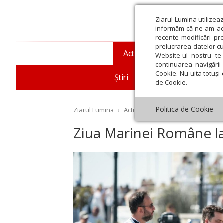
Ziarul Lumina utilizea
informăm că ne-am actu
recente modificări pr
prelucrarea datelor cu
Actualitate religioasă
T
Website-ul nostru te 
continuarea navigării 
Cookie. Nu uita totuși 
Știri
Mesaje și cuvântări
de Cookie.
Politica de Cookie
Ziarul Lumina
›
Actualitate religioasă
›
Știri
›
Zi
Ziua Marinei Române la
st
Septembrie
Octombrie
Noiembrie
Decembrie
Ianuar