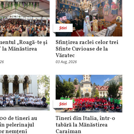
Știri
entul „Roagă-te și
Sfințirea raclei celor trei
” la Mănăstirea
Sfinte Cuvioase de la
Văratec
026
03 Aug, 2026
Știri
100 de tineri au
Tineri din Italia, într-o
în pelerinajul
tabără la Mănăstirea
lor nemțeni
Caraiman