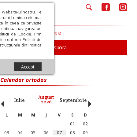
e Website-ul nostru. Te
iarului Lumina cele mai
ce în ceea ce privește
a continua navigarea pe
Opinii
Filantropie
iticii de Cookie. Prin
ie conform Politicii de
trucțiunile din Politica
In memoriam
Diaspora
Accept
Calendar ortodox
‹
›
August
Iulie
Septembrie
Octombrie
Noiembri
2026
L
M
M
J
V
S
D
01
02
03
04
05
06
07
08
09