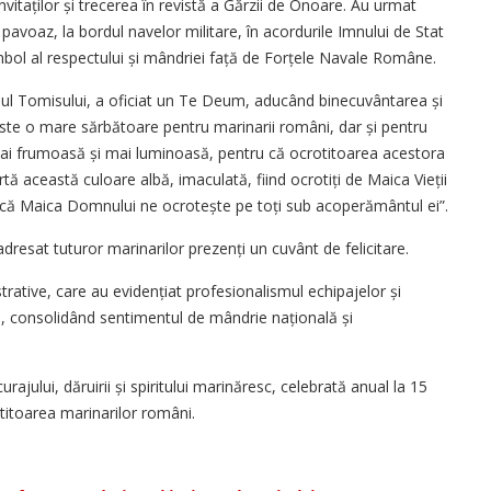
vitaților și trecerea în revistă a Gărzii de Onoare. Au urmat
 pavoaz, la bordul navelor militare, în acordurile Imnului de Stat
imbol al respectului și mândriei față de Forțele Navale Române.
opul Tomisului, a oficiat un Te Deum, aducând binecuvântarea și
Este o mare sărbătoare pentru marinarii români, dar și pentru
mai frumoasă și mai luminoasă, pentru că ocrotitoarea acestora
 această culoare albă, imaculată, fiind ocrotiți de Maica Vieții
ndcă Maica Domnului ne ocrotește pe toți sub acoperământul ei”.
adresat tuturor marinarilor prezenți un cuvânt de felicitare.
strative, care au evidențiat profesionalismul echipajelor și
, consolidând sentimentul de mândrie națională și
ului, dăruirii și spiritului marinăresc, celebrată anual la 15
otitoarea marinarilor români.