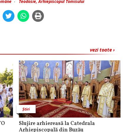
Române
-
Teodosie, Arhiepiscopul Tomisului
vezi toate ›
Știri
TO
Slujire arhiereasă la Catedrala
Arhiepiscopală din Buzău