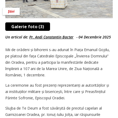
Știri
Galerie foto (3)
Un articol de:
Pr. Andi Constantin Bacter
-
04 Decembrie 2025
Mii de orădeni și bihoreni s-au adunat în Piața Emanuil Gojdu,
pe platoul din fața Catedralei Episcopale „Învierea Domnului”
din Oradea, pentru a participa la manifestările dedicate
împlinirii a 107 ani de la Marea Unire, de Ziua Națională a
României, 1 decembrie.
La ceremonie au fost prezenți reprezen­tanți ai autorităților și
ai instituțiilor militare și bisericești, între care și Preasfințitul
Părinte Sofronie, Episcopul Oradiei.
Slujba de Te Deum a fost săvârșită de preotul capelan al
Garnizoanei Oradea, pr. Ionuț-Iuliu Jolța, iar răspunsurile