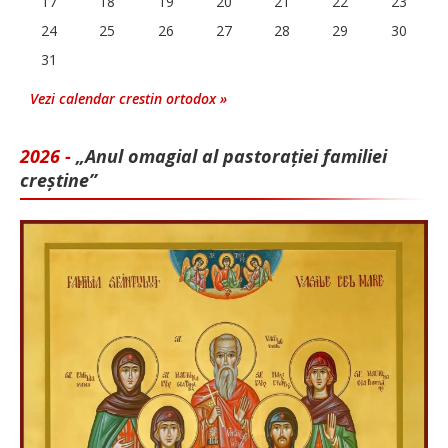
17
18
19
20
21
22
23
24
25
26
27
28
29
30
31
Vezi calendar crestin ortodox »
2026 -
„Anul omagial al pastorației familiei
creștine”