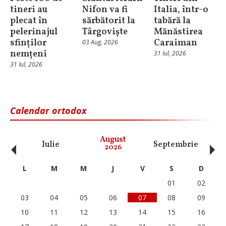
tineri au
Nifon va fi
Italia, într-o
plecat în
sărbătorit la
tabără la
pelerinajul
Târgoviște
Mănăstirea
sfinților
Caraiman
03 Aug, 2026
nemțeni
31 Iul, 2026
31 Iul, 2026
Calendar ortodox
‹
›
August
Iulie
Septembrie
O
2026
L
M
M
J
V
S
D
01
02
03
04
05
06
07
08
09
10
11
12
13
14
15
16