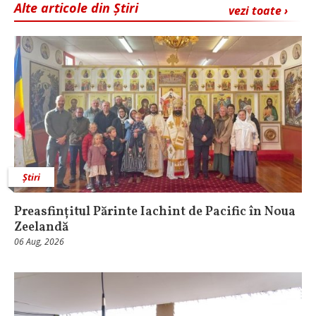
Alte articole din Știri
vezi toate ›
Știri
Preasfințitul Părinte Iachint de Pacific în Noua
Zeelandă
06 Aug, 2026