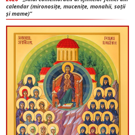
calendar (mironosițe, mu­cenițe, monahii, soții
și mame)”