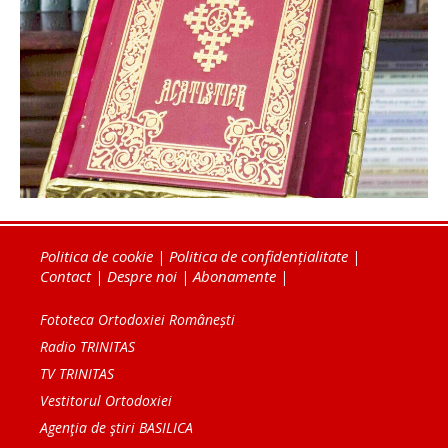
Politica de cookie
|
Politica de confidențialitate
|
Contact
|
Despre noi
|
Abonamente
|
Fototeca Ortodoxiei Românești
Radio TRINITAS
TV TRINITAS
Vestitorul Ortodoxiei
Agenţia de ştiri BASILICA