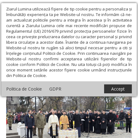
Ziarul Lumina utilizează fişiere de tip cookie pentru a personaliza și
îmbunătăți experiența ta pe Website-ul nostru. Te informăm că ne-
am actualizat politicile pentru a integra în acestea și în activitatea
curentă a Ziarului Lumina cele mai recente modificări propuse de
Regulamentul (UE) 2016/679 privind protecția persoanelor fizice în
ceea ce privește prelucrarea datelor cu caracter personal și privind
libera circulație a acestor date. Înainte de a continua navigarea pe
Website-ul nostru te rugăm să aloci timpul necesar pentru a citi și
Ziarul Lumina
›
Actualitate religioasă
›
Știri
›
Ziua Națională
înțelege conținutul Politicii de Cookie. Prin continuarea navigării pe
sărbătorită în fața Catedralei Episcopale din Oradea
Website-ul nostru confirmi acceptarea utilizării fişierelor de tip
cookie conform Politicii de Cookie. Nu uita totuși că poți modifica în
Ziua Națională sărbătorită în fața
orice moment setările acestor fişiere cookie urmând instrucțiunile
din Politica de Cookie.
Catedralei Episcopale din Oradea
Politica de Cookie
GDPR
Accept