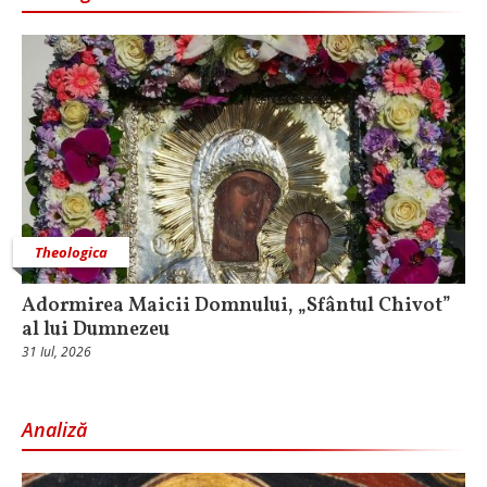
Theologica
Adormirea Maicii Domnului, „Sfântul Chivot”
al lui Dumnezeu
31 Iul, 2026
Analiză