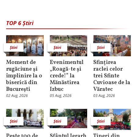
TOP 6 Știri
Știri
Știri
Știri
Moment de
Evenimentul
Sfințirea
rugăciune şi
„Roagă-te și
raclei celor
împlinire la o
crede!” la
trei Sfinte
biserică din
Mănăstirea
Cuvioase de la
Bucureşti
Izbuc
Văratec
02 Aug, 2026
05 Aug, 2026
03 Aug, 2026
Știri
Știri
Știri
Peste 100 de
Sfântul Ierarh
Tineri din