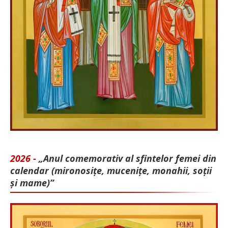
2026 -
„Anul comemorativ al sfintelor femei din
calendar (mironosițe, mu­cenițe, monahii, soții
și mame)”