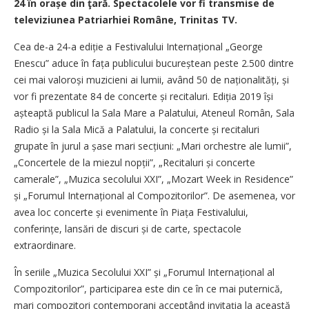
24 în orașe din ţară. Spectacolele vor fi transmise de
televiziunea Patriarhiei Române, Trinitas TV.
Cea de-a 24-a ediție a Festivalului Interna­țional „George
Enescu” aduce în fața publicului bucureștean peste 2.500 dintre
cei mai valoroși muzicieni ai lumii, având 50 de naționa­lități, și
vor fi prezentate 84 de concerte și recitaluri. Ediția 2019 își
așteaptă publicul la Sala Mare a Palatului, Ateneul Român, Sala
Radio și la Sala Mică a Palatului, la concerte și recitaluri
grupate în jurul a șase mari secțiuni: „Mari orchestre ale lumii”,
„Concertele de la miezul nopții”, „Recitaluri și concerte
camerale”, „Muzica secolului XXI”, „Mozart Week in Residence”
și „Forumul Internațional al Compozitorilor”. De asemenea, vor
avea loc concerte și evenimente în Piața Festivalului,
conferințe, lansări de discuri și de carte, spectacole
extraordinare.
În seriile „Muzica Secolului XXI” și „Forumul Internațional al
Compozitorilor”, participarea este din ce în ce mai puternică,
mari compozitori contemporani acceptând invitația la această