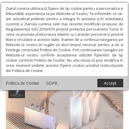
Ziarul Lumina utilizează fişiere de tip cookie pentru a personaliza și
îmbunătăți experiența ta pe Website-ul nostru. Te informăm că ne-
am actualizat politicile pentru a integra în acestea și în activitatea
curentă a Ziarului Lumina cele mai recente modificări propuse de
Regulamentul (UE) 2016/679 privind protecția persoanelor fizice în
ceea ce privește prelucrarea datelor cu caracter personal și privind
libera circulație a acestor date. Înainte de a continua navigarea pe
Website-ul nostru te rugăm să aloci timpul necesar pentru a citi și
Ziarul Lumina
›
Educaţie și Cultură
›
Cultură
›
O nouă ediție a
înțelege conținutul Politicii de Cookie. Prin continuarea navigării pe
Festivalului „George Enescu”
Website-ul nostru confirmi acceptarea utilizării fişierelor de tip
cookie conform Politicii de Cookie. Nu uita totuși că poți modifica în
O nouă ediție a Festivalului „George
orice moment setările acestor fişiere cookie urmând instrucțiunile
din Politica de Cookie.
Enescu”
Politica de Cookie
GDPR
Accept