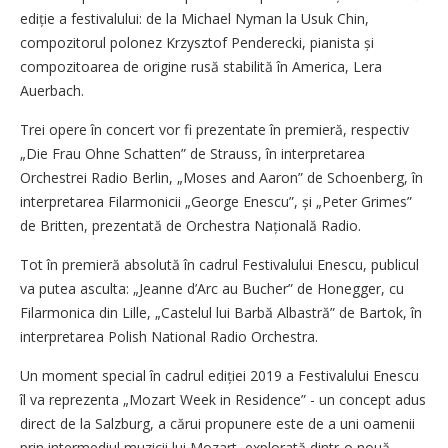
ediție a festivalului: de la Michael Nyman la Usuk Chin,
compozitorul polonez Krzysztof Penderecki, pianista și
compozitoarea de origine rusă stabilită în America, Lera
Auerbach.
Trei opere în concert vor fi prezentate în premieră, respectiv
„Die Frau Ohne Schatten” de Strauss, în interpretarea
Orchestrei Radio Berlin, „Moses and Aaron” de Schoenberg, în
interpretarea Filarmonicii „George Enescu”, și „Peter Grimes”
de Britten, prezentată de Orchestra Națională Radio.
Tot în premieră absolută în cadrul Festivalului Enescu, publicul
va putea asculta: „Jeanne d’Arc au Bucher” de Honegger, cu
Filarmonica din Lille, „Castelul lui Barbă Albastră” de Bartok, în
interpretarea Polish National Radio Orchestra.
Un moment special în cadrul ediției 2019 a Festivalului Enescu
îl va reprezenta „Mozart Week in Residence” - un concept adus
direct de la Salzburg, a cărui propunere este de a uni oamenii
prin intermediul muzicii lui Mozart, explorată dintr-o nouă