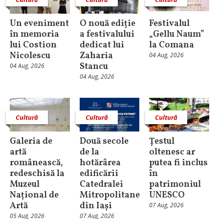
Un eveniment
O nouă ediție
Festivalul
în memoria
a festivalului
„Gellu Naum”
lui Costion
dedicat lui
la Comana
Nicolescu
Zaharia
04 Aug, 2026
Stancu
04 Aug, 2026
04 Aug, 2026
Cultură
Cultură
Cultură
Galeria de
Două secole
Țestul
artă
de la
oltenesc ar
românească,
hotărârea
putea fi inclus
redeschisă la
edificării
în
Muzeul
Catedralei
patrimoniul
Național de
Mitropolitane
UNESCO
Artă
din Iași
07 Aug, 2026
05 Aug, 2026
07 Aug, 2026