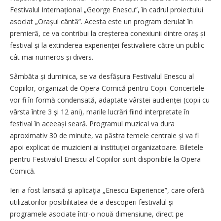
Festivalul Internațional „George Enescu”, în cadrul proiectului
asociat „Orașul cântă”. Acesta este un program derulat în
premieră, ce va contribui la crește­rea conexiunii dintre oraș și
festival și la extinderea experienței festivaliere către un public
cât mai numeros și divers.
Sâmbăta și duminica, se va desfășura Festivalul Enescu al
Copiilor, organizat de Opera Comică pentru Copii. Concertele
vor fi în formă condensată, adaptate vârstei audienței (copii cu
vârsta între 3 şi 12 ani), marile lucrări fiind interpretate în
festival în aceeași seară. Programul muzical va dura
aproximativ 30 de minute, va păstra temele centrale și va fi
apoi explicat de muzicieni ai instituției organizatoare. Biletele
pentru Festivalul Enescu al Copiilor sunt disponibile la Opera
Comică.
Ieri a fost lansată și aplicaţia „Enescu Experience”, care oferă
utilizatorilor posibilitatea de a descoperi festivalul şi
programele asociate într-o nouă dimensiune, direct pe