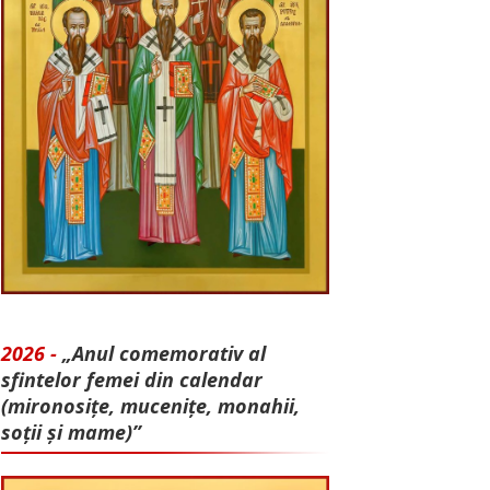
2026 -
„Anul comemorativ al
sfintelor femei din calendar
(mironosițe, mu­cenițe, monahii,
soții și mame)”