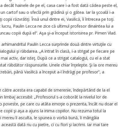
 decât hainele de pe el, casa care i-a fost dată cădea peste el,
un cartof sau o sfeclă prin grădină şi o gătea. Iar la şcoală i-a
opii răzvrătiţi. Însă unul dintre ei, Vasilică, îi întrecea pe toţi.
ucru, Paulin Lecca ne zice că ultimul profesor dinaintea lui a
cau copiii după el”. Aşa şi-a început istorisirea pr. Pimen Vlad.
 arhimandritul Paulin Lecca surprinde două dintre virtuţile cu
ialogului şi răbdarea. „A intrat în clasă, i-a strigat pe fiecare pe
 mai activ, dar isteţ. După ce a strigat catalogul, cu el a stat
ptat răbdător răspunsurile. Unele chiar înţelepte. Şi la ore mereu
întrebări, până Vasilică a început a-l îndrăgi pe profesor”, a
e către acesta era capabil de smerenie, îndepărtând de la el
n limbaj accesibil: „Profesorul s-a coborât la nivelul lor de
-o poveste, pe care cu atâta emoţie o prezenta, încât nu doar el
 de copii şi aşa a ajuns la inima copiilor. Nu rezuma totul la
ci mereu îi asculta, le spunea o vorbă bună, îi mângâia
 această dată nu cu pietre, ci cu flori şi lacrimi. Iar mai tare