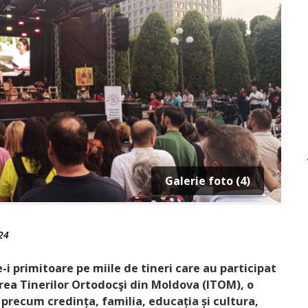
Galerie foto (4)
24
e-i primitoare pe miile de tineri care au participat
irea Tinerilor Ortodocşi din Moldova (ITOM), o
recum credința, familia, educația și cultura,