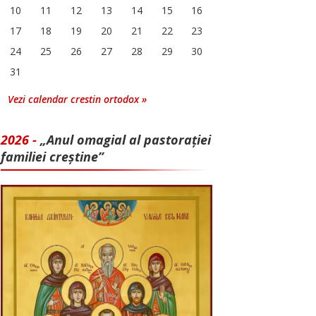
10
11
12
13
14
15
16
17
18
19
20
21
22
23
24
25
26
27
28
29
30
31
Vezi calendar crestin ortodox »
2026 -
„Anul omagial al pastorației
familiei creștine”