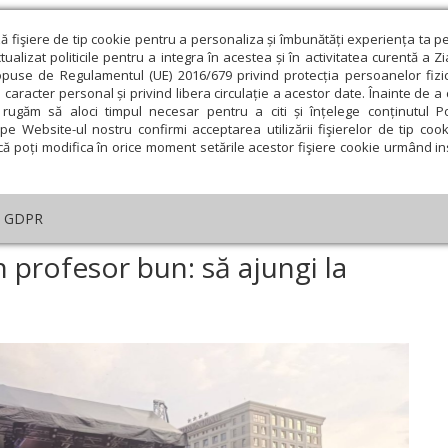
ză fişiere de tip cookie pentru a personaliza și îmbunătăți experiența ta p
alizat politicile pentru a integra în acestea și în activitatea curentă a Z
opuse de Regulamentul (UE) 2016/679 privind protecția persoanelor fizi
 caracter personal și privind libera circulație a acestor date. Înainte de 
eologie și spiritualitate
Educaţie și Cultură
Societate
rugăm să aloci timpul necesar pentru a citi și înțelege conținutul Pol
pe Website-ul nostru confirmi acceptarea utilizării fişierelor de tip cook
că poți modifica în orice moment setările acestor fişiere cookie urmând ins
ducaţie
Lumina literară şi artistică
Cultură
Interv
GDPR
„Asta înseamnă să fii un profesor bun: să ajungi la inima copilului”
n profesor bun: să ajungi la
ie
Februarie
Martie
Aprilie
Mai
Iunie