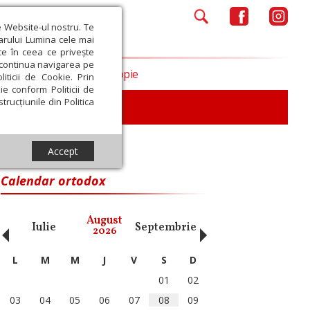
e Website-ul nostru. Te
iarului Lumina cele mai
ce în ceea ce privește
a continua navigarea pe
Opinii
Filantropie
iticii de Cookie. Prin
ie conform Politicii de
trucțiunile din Politica
iu
Accept
Calendar ortodox
‹
›
August
Iulie
Septembrie
Octombrie
Noiembri
2026
L
M
M
J
V
S
D
01
02
03
04
05
06
07
08
09