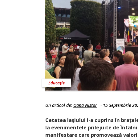
Educaţie
Un articol de:
Oana Nistor
-
15 Septembrie 20
Cetatea Iaşiului i-a cuprins în braţel
la evenimentele prilejuite de Întâln
manifestare care promovează valori p