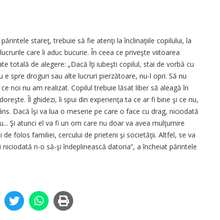
ărintele stareţ, trebuie să fie atenţi la înclinaţiile copilului, la
ucrurile care îi aduc bucurie. În ceea ce priveşte viitoarea
tate totală de alegere: „Dacă îţi iubeşti copilul, stai de vorbă cu
nu e spre droguri sau alte lucruri pierzătoare, nu-l opri. Să nu
e noi nu am realizat. Copilul trebuie lăsat liber să aleagă în
 doreşte. Îl ghidezi, îi spui din experienţa ta ce ar fi bine şi ce nu,
râns. Dacă îşi va lua o meserie pe care o face cu drag, niciodată
reu... Şi atunci el va fi un om care nu doar va avea mulţumire
 de folos familiei, cercului de prieteni şi societăţii. Altfel, se va
niciodată n-o să-şi îndeplinească datoria”, a încheiat părintele