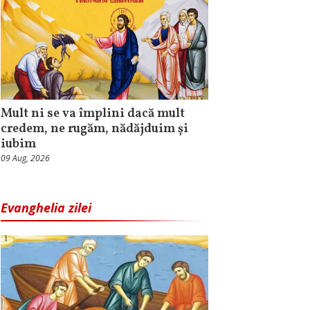
Mult ni se va împlini dacă mult
credem, ne rugăm, nădăjduim și
iubim
09 Aug, 2026
Evanghelia zilei