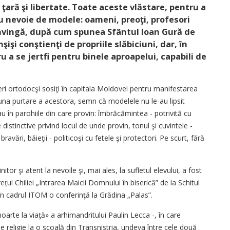
ară şi libertate. Toate aceste vlăstare, pentru a
au nevoie de modele: oameni, preoţi, profesori
 convingă, după cum spunea Sfântul Ioan Gură de
şişi conştienţi de propriile slăbiciuni, dar, în
u a se jertfi pentru binele aproapelui, capabili de
neri ortodocşi sosiţi în capitala Moldovei pentru manifestarea
a purtare a acestora, semn că modelele nu le-au lipsit
sau în parohiile din care provin: îmbrăcămintea - potrivită cu
istinctive privind locul de unde provin, tonul şi cuvintele -
ravări, băieţii - politicoşi cu fetele şi protectori. Pe scurt, fără
tor şi atent la nevoile şi, mai ales, la sufletul elevului, a fost
ețul Chiliei „Intrarea Maicii Domnului în biserică” de la Schitul
în cadrul ITOM o conferinţă la Grădina „Palas”.
rte la viaţă» a arhimandritului Paulin Lecca -, în care
 religie la o şcoală din Transnistria, undeva între cele două