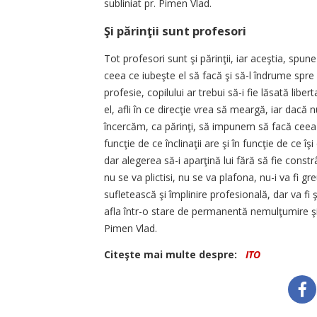
sub­liniat pr. Pimen Vlad.
Şi părinţii sunt profesori
Tot profesori sunt şi părinţii, iar aceştia, spune p
ceea ce iubeşte el să facă şi să-l îndrume spre l
profesie, copilului ar trebui să-i fie lăsată liber
el, afli în ce direcţie vrea să meargă, iar dacă 
încercăm, ca părinţi, să impunem să facă ceea c
funcţie de ce înclinaţii are şi în funcţie de ce îşi
dar alegerea să-i aparţină lui fără să fie const
nu se va plictisi, nu se va plafona, nu-i va fi g
sufletească şi împlinire profesională, dar va fi şi
afla într-o stare de permanentă nemulţumire şi 
Pimen Vlad.
Citeşte mai multe despre:
ITO