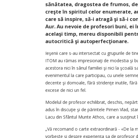
sănătatea, dragostea de frumos, de ţ
creşte în spiritul celor enumerate, 
care să inspire, să-i atragă şi să-i
Aur. Au nevoie de profesori buni, ei în
acelaşi timp, mereu disponibili pentr
autocritică şi autoperfecţionare.
Ieşenii care s-au intersectat cu grupurile de ti
ITOM au rămas impresionaţi de modestia şi bun
acestora nici în sânul familiei şi nici la şcoală 
evenimentul la care participau, cu unele semne d
decente şi domoale, fără stridenţe inutile, fără b
excese de nici un fel.
Modelul de profesor echilibrat, deschis, nepărtini
adus în discuţie şi de părintele Pimen Vlad, star
Lacu din Sfântul Munte Athos, care a susţinut 
„Vă recomand o carte extraordinară - «De la moa
vorbeşte şi despre experienţa sa de profesor de