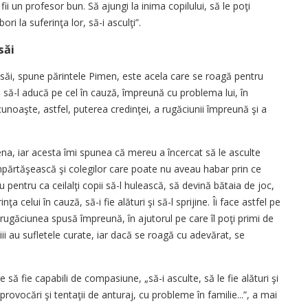
fii un profesor bun. Să ajungi la inima copilului, să le poţi
ri la suferinţa lor, să-i asculţi”.
săi
 săi, spune părintele Pimen, este acela care se roagă pentru
ă să-l aducă pe cel în cauză, împreună cu problema lui, în
unoaşte, astfel, puterea credinţei, a rugăciunii împreună şi a
na, iar acesta îmi spunea că mereu a încercat să le asculte
 împărtăşească şi colegilor care poate nu aveau habar prin ce
u pentru ca ceilalţi copii să-l hulească, să devină bătaia de joc,
 celui în cauză, să-i fie alături şi să-l sprijine. Îi face astfel pe
 rugăciunea spusă împreună, în ajutorul pe care îl poţi primi de
iii au sufletele curate, iar dacă se roagă cu adevărat, se
e să fie capabili de compasiune, „să-i asculte, să le fie alături şi
rovocări şi tentaţii de anturaj, cu probleme în familie...”, a mai