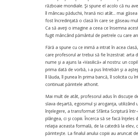
războaie mondiale. Şi spune el acolo că nu avea
îl mâncau păduchii, hrană nici atât... mai găsea 
fost încredinţată o clasă în care se găseau mulţi c
Ca să aveţi o imagine a ceea ce însemna acest l
fugit mâncând pământul de pietrele cu care arun
Fără a spune cu ce inimă a intrat în acea clasă,
care profesorul ar trebui să fie înzestrat: arta d
nume şi a ajuns la «Vasilică» al nostru: un copil
prima dată de vorbă, i-a pus întrebări şi a aşte
îl lăuda, îl punea în prima bancă, îl solicita cu 
continuat părintele athonit.
Mai mult de atât, profesorul adus în discuţie d
slava deşartă, egoismul şi aroganţa, utilizând u
înţelegere, a transformat Sfânta Scriptură într
plângea, ci şi copiii. Încerca să se facă înţeles
relaţia aceasta formală, de la catedră la elev, 
părinteşte. La finalul anului copiii au aruncat de