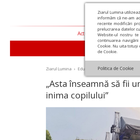
Ziarul Lumina utilizea
informăm că ne-am actu
recente modificări pr
prelucrarea datelor cu
Actualitate religioasă
T
Website-ul nostru te 
continuarea navigării 
Cookie. Nu uita totuși 
E
de Cookie.
Politica de Cookie
Ziarul Lumina
›
Educaţie și Cultură
›
Educaţie
›
„Asta înseamnă să fii u
inima copilului”
st
Septembrie
Octombrie
Noiembrie
Decembrie
Ianuar