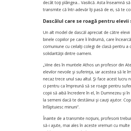
decât toţi plângea... Vasilică. Asta înseamnă să 
transmite că într-adevăr îţi pasă de ei, să te cobo
Dascălul care se roagă pentru elevii 
Un alt model de dascăl apreciat de către elevii
binele copiilor pe care îi îndrumă, care încearc
comuniune cu ceilalţi colegi de clasă pentru a c
solidarităţii dintre oameni.
„Vine des în muntele Athos un profesor din Ate
elevilor nevoile şi suferinţa, iar acestea să le
necaz trece unul sau altul. Şi face acest lucru n
ci pentru ca împreună să se roage pentru suferinţa
copii să aibă încredere în el, în Dumnezeu şi în
la semeni dacă te destăinui şi cauţi ajutor. Cop
înfăptuiesc minuni”.
Înainte de a transmite noţiuni, profesorii trebui
să-i ajute, mai ales în aceste vremuri cu multe p