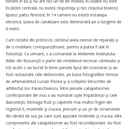
nimeni în ea şi nu are nici un fel de mobilă; în clădire nu este
încălzire centrală; nu există clopotniţa şi nici clopotul bisericii;
lipsesc patru ferestre; în 14 camere nu există instalaţia
electrică; ţeava de canalizare este deteriorată pe o lungime de
6 metri.
Cum rezultă din protocol, căminul avea nevoie de reparaţii şi
de o mobilare corespunzătoare, pentru a putea fi dat în
folosinţă. Ca urmare, s-a comandat la Atelierele Institutului
Biblic din Bucureşti o parte din mobilierul necesar căminului şi
tot acolo s-au lucrat în lemn piesele lipsă din iconostas şi au
fost restaurate cele deteriorate, pe baza fotografiilor trimise
de arhimandritul Lucian Florea şi a schiţelor întocmite de
arhitectul Ion Paraschivescu. Între piesele catapetesmei
confecţionate din nou s-au numărat uşile împărăteşti şi cele
diaconeşti, întreaga friză şi capetele mai multor îngeri din
registrul II, moleniile şi crucea, precum şi un şir de ornamente
din rândul de sus pe care sunt aşezate moleniile şi crucea. Alte
componente ale catapetesmei au fost recondiţionate. Au fost