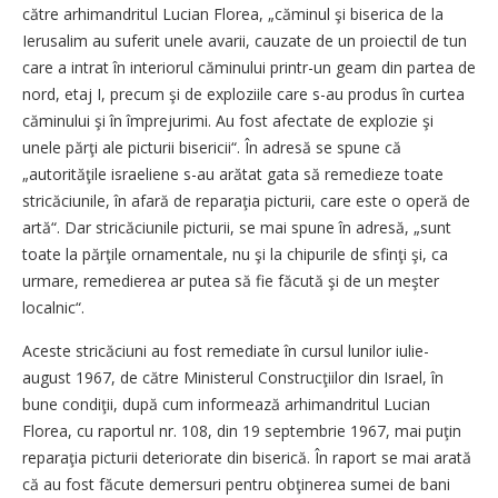
către arhimandritul Lucian Florea, „căminul şi biserica de la
Ierusalim au suferit unele avarii, cauzate de un proiectil de tun
care a intrat în interiorul căminului printr-un geam din partea de
nord, etaj I, precum şi de exploziile care s-au produs în curtea
căminului şi în împrejurimi. Au fost afectate de explozie şi
unele părţi ale picturii bisericii“. În adresă se spune că
„autorităţile israeliene s-au arătat gata să remedieze toate
stricăciunile, în afară de reparaţia picturii, care este o operă de
artă“. Dar stricăciunile picturii, se mai spune în adresă, „sunt
toate la părţile ornamentale, nu şi la chipurile de sfinţi şi, ca
urmare, remedierea ar putea să fie făcută şi de un meşter
localnic“.
Aceste stricăciuni au fost remediate în cursul lunilor iulie-
august 1967, de către Ministerul Construcţiilor din Israel, în
bune condiţii, după cum informează arhimandritul Lucian
Florea, cu raportul nr. 108, din 19 septembrie 1967, mai puţin
reparaţia picturii deteriorate din biserică. În raport se mai arată
că au fost făcute demersuri pentru obţinerea sumei de bani