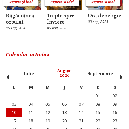
Repere și idei
Repere și idei
Repere și idei
Rugăciunea
Trepte spre
Ora de religie
orbului
Înviere
03 Aug, 2026
05 Aug, 2026
05 Aug, 2026
Calendar ortodox
‹
›
August
Iulie
Septembrie
O
2026
L
M
M
J
V
S
D
01
02
03
04
05
06
07
08
09
10
11
12
13
14
15
16
17
18
19
20
21
22
23