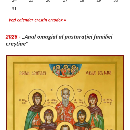
24
25
26
27
28
29
30
31
Vezi calendar crestin ortodox »
2026 -
„Anul omagial al pastorației familiei
creștine”