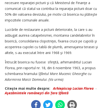
necesare reparaţiei picturii şi că Ministerul de Finanţe a
comunicat că statul va contribui la reparaţia picturii doar cu
50% din valoarea devizului, pe motiv că biserica nu plăteşte
impozitele comunale anuale.
Lucrările de restaurare a picturii deteriorate, la care s-au
adăugat aurirea catapetesmei, montarea candelabrelor în
biserică, consolidarea clopotniţei, fixarea crucii pe cupolă şi
acoperirea cupolei cu tablă de plumb, amenajarea terasei şi
altele, s-au executat între anii 1968 şi 1969.
Întrucât biserica nu fusese sfinţită, arhimandritul Lucian
Florea, prin raportul nr. 18, din 6 noiembrie 1963, a propus
schimbarea hramului
Sfântul Mare Mucenic Gheorghe
cu
Adormirea Maicii Domnului
.
(Va urma)
Citeşte mai multe despre:
Ar­hi­e­pis­cop Lucian Florea
-
Aşezămintele româneşti din Ţara Sfântă