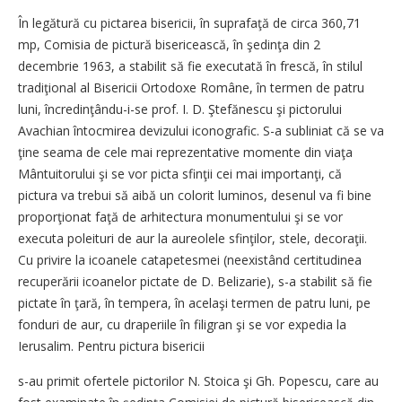
În legătură cu pictarea bisericii, în suprafaţă de circa 360,71
mp, Comisia de pictură bisericească, în şedinţa din 2
decembrie 1963, a stabilit să fie executată în frescă, în stilul
tradiţional al Bisericii Ortodoxe Române, în termen de patru
luni, încredinţându-i-se prof. I. D. Ştefănescu şi pictorului
Avachian întocmirea devizului iconografic. S-a subliniat că se va
ţine seama de cele mai reprezentative momente din viaţa
Mântuitorului şi se vor picta sfinţii cei mai importanţi, că
pictura va trebui să aibă un colorit luminos, desenul va fi bine
proporţionat faţă de arhitectura monumentului şi se vor
executa poleituri de aur la aureolele sfinţilor, stele, decoraţii.
Cu privire la icoanele catapetesmei (neexistând certitudinea
recuperării icoanelor pictate de D. Belizarie), s-a stabilit să fie
pictate în ţară, în tempera, în acelaşi termen de patru luni, pe
fonduri de aur, cu draperiile în filigran şi se vor expedia la
Ierusalim. Pentru pictura bisericii
s-au primit ofertele pictorilor N. Stoica şi Gh. Popescu, care au