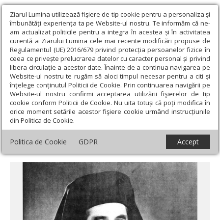
Ziarul Lumina utilizează fişiere de tip cookie pentru a personaliza și
îmbunătăți experiența ta pe Website-ul nostru. Te informăm că ne-
am actualizat politicile pentru a integra în acestea și în activitatea
curentă a Ziarului Lumina cele mai recente modificări propuse de
Regulamentul (UE) 2016/679 privind protecția persoanelor fizice în
ceea ce privește prelucrarea datelor cu caracter personal și privind
libera circulație a acestor date. Înainte de a continua navigarea pe
Website-ul nostru te rugăm să aloci timpul necesar pentru a citi și
Ziarul Lumina
›
Opinii
›
Repere și idei
›
Arhiepiscopul Lucian
înțelege conținutul Politicii de Cookie. Prin continuarea navigării pe
Florea şi stăruinţa sa pentru Aşezămintele Româneşti din Ţara
Website-ul nostru confirmi acceptarea utilizării fişierelor de tip
Sfântă (II)
cookie conform Politicii de Cookie. Nu uita totuși că poți modifica în
orice moment setările acestor fişiere cookie urmând instrucțiunile
Arhiepiscopul Lucian Florea şi stăruinţa sa
din Politica de Cookie.
pentru Aşezămintele Româneşti din Ţara
Politica de Cookie
GDPR
Accept
Sfântă (II)