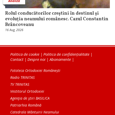
Analiză
Rolul conducătorilor creștini în destinul și
evoluția neamului românesc. Cazul Constantin
Brâncoveanu
16 Aug, 2026
Politica de cookie
|
Politica de confidențialitate
|
Contact
|
Despre noi
|
Abonamente
|
Fototeca Ortodoxiei Românești
Radio TRINITAS
TV TRINITAS
Vestitorul Ortodoxiei
Agenţia de ştiri BASILICA
Patriarhia Română
Catedrala Mântuirii Neamului