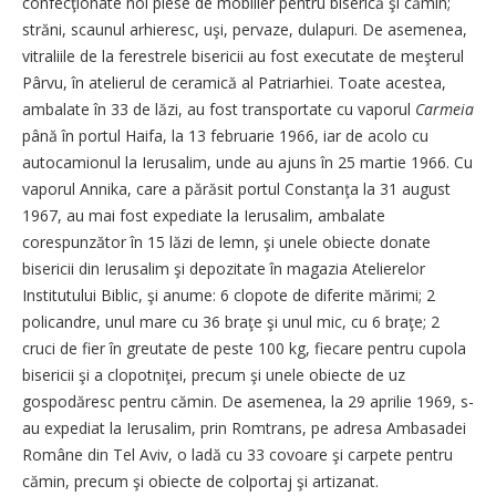
confecţionate noi piese de mobilier pentru biserică şi cămin;
străni, scaunul arhieresc, uşi, pervaze, dulapuri. De asemenea,
vitraliile de la ferestrele bisericii au fost executate de meşterul
Pârvu, în atelierul de ceramică al Patriarhiei. Toate acestea,
ambalate în 33 de lăzi, au fost transportate cu vaporul
Carmeia
până în portul Haifa, la 13 februarie 1966, iar de acolo cu
autocamionul la Ierusalim, unde au ajuns în 25 martie 1966. Cu
vaporul Annika, care a părăsit portul Constanţa la 31 august
1967, au mai fost expediate la Ierusalim, ambalate
corespunzător în 15 lăzi de lemn, şi unele obiecte donate
bisericii din Ierusalim şi depozitate în magazia Atelierelor
Institutului Biblic, şi anume: 6 clopote de diferite mărimi; 2
policandre, unul mare cu 36 braţe şi unul mic, cu 6 braţe; 2
cruci de fier în greutate de peste 100 kg, fiecare pentru cupola
bisericii şi a clopotniţei, precum şi unele obiecte de uz
gospodăresc pentru cămin. De asemenea, la 29 aprilie 1969, s-
au expediat la Ierusalim, prin Romtrans, pe adresa Ambasadei
Române din Tel Aviv, o ladă cu 33 covoare şi carpete pentru
cămin, precum şi obiecte de colportaj şi artizanat.