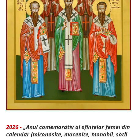
2026 -
„Anul comemorativ al sfintelor femei din
calendar (mironosițe, mu­cenițe, monahii, soții