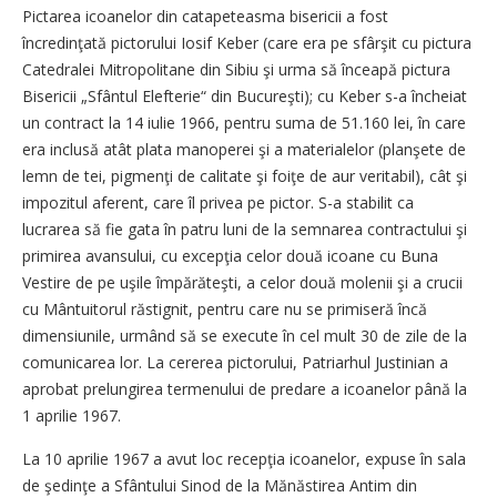
Pictarea icoanelor din catapeteasma bisericii a fost
încredinţată pictorului Iosif Keber (care era pe sfârşit cu pictura
Catedralei Mitropolitane din Sibiu şi urma să înceapă pictura
Bisericii „Sfântul Elefterie“ din Bucureşti); cu Keber s-a încheiat
un contract la 14 iulie 1966, pentru suma de 51.160 lei, în care
era inclusă atât plata manoperei şi a materialelor (planşete de
lemn de tei, pigmenţi de calitate şi foiţe de aur veritabil), cât şi
impozitul aferent, care îl privea pe pictor. S-a stabilit ca
lucrarea să fie gata în patru luni de la semnarea contractului şi
primirea avansului, cu excepţia celor două icoane cu Buna
Vestire de pe uşile împărăteşti, a celor două molenii şi a crucii
cu Mântuitorul răstignit, pentru care nu se primiseră încă
dimensiunile, urmând să se execute în cel mult 30 de zile de la
comunicarea lor. La cererea pictorului, Patriarhul Justinian a
aprobat prelungirea termenului de predare a icoanelor până la
1 aprilie 1967.
La 10 aprilie 1967 a avut loc recepţia icoanelor, expuse în sala
de şedinţe a Sfântului Sinod de la Mănăstirea Antim din