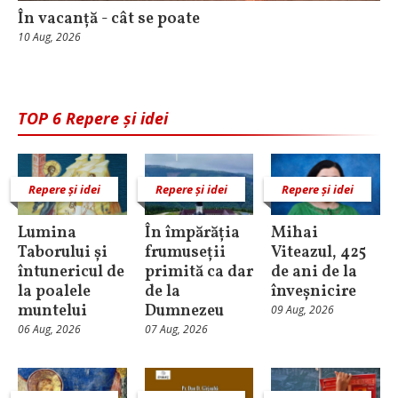
În vacanță - cât se poate
10 Aug, 2026
TOP 6 Repere și idei
Repere și idei
Repere și idei
Repere și idei
Lumina
În împărăția
Mihai
Taborului și
frumuseții
Viteazul, 425
întunericul de
primită ca dar
de ani de la
la poalele
de la
înveșnicire
muntelui
Dumnezeu
09 Aug, 2026
06 Aug, 2026
07 Aug, 2026