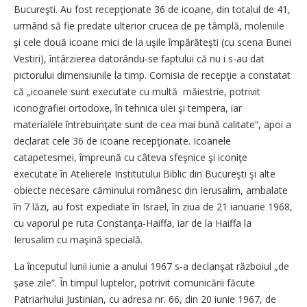
Bucureşti. Au fost recepţionate 36 de icoane, din totalul de 41,
urmând să fie predate ulterior crucea de pe tâmplă, moleniile
şi cele două icoane mici de la uşile împărăteşti (cu scena Bunei
Vestiri), întârzierea datorându-se faptului că nu i s-au dat
pictorului dimensiunile la timp. Comisia de recepţie a constatat
că „icoanele sunt executate cu multă măiestrie, potrivit
iconografiei ortodoxe, în tehnica ulei şi tempera, iar
materialele întrebuinţate sunt de cea mai bună calitate“, apoi a
declarat cele 36 de icoane recepţionate. Icoanele
catapetesmei, împreună cu câteva sfeşnice şi iconiţe
executate în Atelierele Institutului Biblic din Bucureşti şi alte
obiecte necesare căminului românesc din Ierusalim, ambalate
în 7 lăzi, au fost expediate în Israel, în ziua de 21 ianuarie 1968,
cu vaporul pe ruta Constanţa-Haiffa, iar de la Haiffa la
Ierusalim cu maşină specială.
La începutul lunii iunie a anului 1967 s-a declanşat războiul „de
şase zile“. În timpul luptelor, potrivit comunicării făcute
Patriarhului Justinian, cu adresa nr. 66, din 20 iunie 1967, de