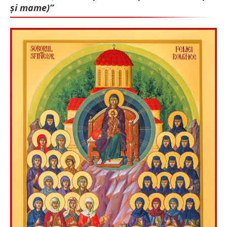
și mame)”