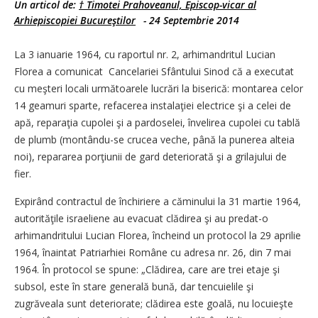
Un articol de:
† Timotei Prahoveanul, Episcop-vicar al
Arhiepiscopiei Bucureştilor
-
24 Septembrie 2014
La 3 ianuarie 1964, cu raportul nr. 2, arhimandritul Lucian
Florea a comunicat Cancelariei Sfântului Sinod că a executat
cu meşteri locali următoarele lucrări la biserică: montarea celor
14 geamuri sparte, refacerea instalaţiei electrice şi a celei de
apă, reparaţia cupolei şi a pardoselei, învelirea cupolei cu tablă
de plumb (montându-se crucea veche, până la punerea alteia
noi), repararea porţiunii de gard deteriorată şi a grilajului de
fier.
Expirând contractul de închiriere a căminului la 31 martie 1964,
autorităţile israeliene au evacuat clădirea şi au predat-o
arhimandritului Lucian Florea, încheind un protocol la 29 aprilie
1964, înaintat Patriarhiei Române cu adresa nr. 26, din 7 mai
1964. În protocol se spune: „Clădirea, care are trei etaje şi
subsol, este în stare generală bună, dar tencuielile şi
zugrăveala sunt deteriorate; clădirea este goală, nu locuieşte