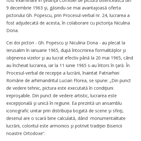
fost examinate în şedinţa Comisiei de pictură bisericească din
9 decembrie 1963 şi, găsindu-se mai avantajoasă oferta
pictorului Gh. Popescu, prin Procesul-verbal nr. 24, lucrarea a
fost adjudecată de acesta, în colaborare cu pictoriţa Niculina
Dona.
Cei doi pictori - Gh. Popescu şi Niculina Dona - au plecat la
Ierusalim în ianuarie 1965, după întocmirea formalităţilor şi
obţinerea vizelor şi au lucrat efectiv până la 20 mai 1965, când
au încheiat lucrarea, iar la 11 iunie 1965 s-au întors în ţară. În
Procesul-verbal de recepţie a lucrării, înaintat Patriarhiei
Române de arhimandritul Lucian Florea, se spune: „Din punct
de vedere tehnic, pictura este executată în condiţiuni
ireproşabile. Din punct de vedere artistic, lucrarea este
excepţională şi unică în regiune. Ea prezintă un ansamblu
iconografic unitar prin distribuţia bogată de scene şi sfinţi,
desenul are o scară bine calculată, dând monumentalitate
lucrării, coloritul este armonios şi potrivit tradiţiei Bisericii
noastre Ortodoxe“.