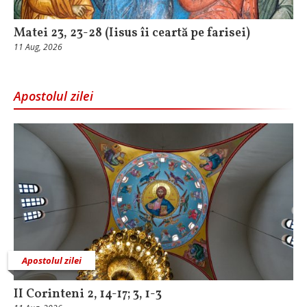
Matei 23, 23-28 (Iisus îi ceartă pe farisei)
11 Aug, 2026
Apostolul zilei
Apostolul zilei
II Corinteni 2, 14-17; 3, 1-3