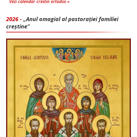
Vezi calendar crestin ortodox »
2026 -
„Anul omagial al pastorației familiei
creștine”