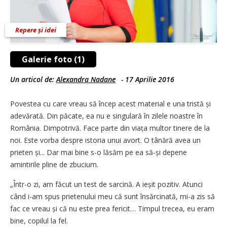
Repere și idei
Galerie foto (1)
Un articol de:
Alexandra Nadane
-
17 Aprilie 2016
Povestea cu care vreau să încep acest material e una tris­tă și
adevărată. Din păcate, ea nu e singulară în zilele noastre în
România. Dimpotrivă. Face parte din viața multor tinere de la
noi. Este vorba despre istoria unui avort. O tânără avea un
prieten și... Dar mai bine s-o lăsăm pe ea să-și depene
amintirile pline de zbucium.
„Într-o zi, am făcut un test de sarcină. A ieșit pozitiv. Atunci
când i-am spus prietenului meu că sunt însărcinată, mi-a zis să
fac ce vreau și că nu este prea fericit… Timpul trecea, eu eram
bine, copilul la fel.