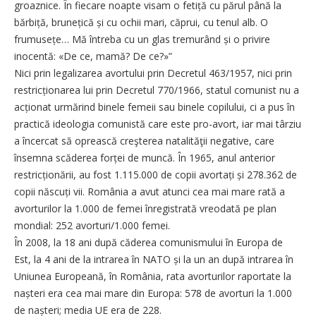
groaznice. În fiecare noapte visam o fetiță cu părul până la
bărbiță, brunețică și cu ochii mari, căprui, cu tenul alb. O
frumusețe… Mă întreba cu un glas tremurând și o privire
inocentă: «De ce, mamă? De ce?»”
Nici prin legalizarea avortului prin Decretul 463/1957, nici prin
restricționarea lui prin Decretul 770/1966, statul comunist nu a
acționat urmărind binele femeii sau binele copilului, ci a pus în
practică ideologia comunistă care este pro-avort, iar mai târziu
a încercat să oprească creşterea natalităţii negative, care
însemna scăderea forței de muncă. În 1965, anul anterior
restricțio­nării, au fost 1.115.000 de copii avor­tați și 278.362 de
copii năs­cuți vii. România a avut atunci cea mai mare rată a
avorturilor la 1.000 de femei înregistrată vreodată pe plan
mondial: 252 avorturi/1.000 femei.
În 2008, la 18 ani după căderea comunismului în Europa de
Est, la 4 ani de la intrarea în NATO și la un an după intrarea în
Uniunea Europeană, în România, rata avorturilor raportate la
nașteri era cea mai mare din Europa: 578 de avorturi la 1.000
de nașteri; media UE era de 228.