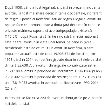
După 1958, când a fost legalizat, și până în prezent, inci­dența
avortului a fost mai mare decât în țările occidentale, indiferent
de regimul politic al României sau de regimul legal al avortului!
Așa se face că România este a doua țară din lume în ceea ce
privește mărimea raportului avorturi/populație existentă
(116,5%), după Rusia, și că, în țara noastră, media națională
este de trei avorturi în viața unei femei, pe când în țările
occidentale este de cel mult un avort. În România, a cărei
populație actuală este de circa 19.908.574 de locuitori, din
1958 până în 2014 au fost înregistrate doar în spitalele de stat
din țară 22.638.755 avorturi chirurgicale contabilizate astfel:
7.521.100 avorturi în perioada de liberalizare 1958-1966 (9 ani);
7.298.402 avorturi în perioada de restric­ționare 1967-1989 (24
ani); 7.819.253 avorturi în perioada de liberalizare 1990-2014
(25 ani).
În prezent se fac circa 220 de avorturi chirurgicale pe zi doar în
spitalele de stat.