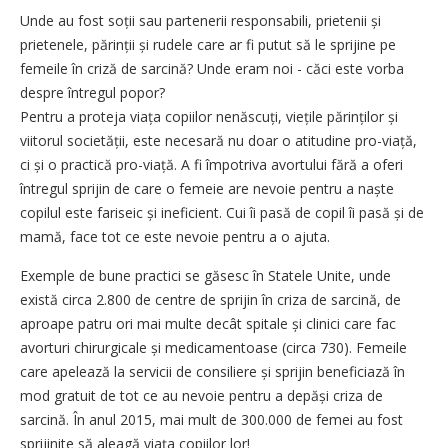
Unde au fost soții sau partenerii responsabili, prietenii și
prietenele, părinții și rudele care ar fi putut să le sprijine pe
femeile în criză de sarcină? Unde eram noi - căci este vorba
despre întregul popor?
Pentru a proteja viața copiilor nenăscuți, viețile părinților și
viitorul societății, este necesară nu doar o atitudine pro-viață,
ci și o practică pro-viață. A fi împotriva avortului fără a oferi
întregul sprijin de care o femeie are nevoie pentru a naște
copilul este fariseic și ineficient. Cui îi pasă de copil îi pasă și de
mamă, face tot ce este nevoie pentru a o ajuta.
Exemple de bune practici se găsesc în Statele Unite, unde
există circa 2.800 de centre de sprijin în criza de sarcină, de
aproape patru ori mai multe decât spitale și clinici care fac
avorturi chirurgicale și medicamentoase (circa 730). Femeile
care apelează la servicii de consiliere și sprijin beneficiază în
mod gratuit de tot ce au nevoie pentru a depăși criza de
sarcină. În anul 2015, mai mult de 300.000 de femei au fost
sprijinite să aleagă viața copiilor lor!