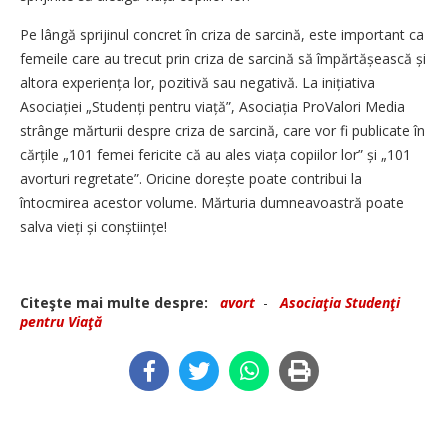
Pe lângă sprijinul concret în criza de sarcină, este important ca
femeile care au trecut prin criza de sarcină să împăr­tă­șeas­că și
altora experiența lor, pozitivă sau negativă. La inițiativa
Asociației „Studenți pentru viață”, Asociația ProValori Media
strânge mărturii despre criza de sarcină, care vor fi publicate în
cărțile „101 femei fericite că au ales viața copiilor lor” și „101
avorturi regretate”. Oricine dorește poate contribui la
întocmirea acestor volume. Mărturia dumneavoastră poate
salva vieți și conștiințe!
Citeşte mai multe despre:
avort
-
Asociaţia Studenţi
pentru Viaţă