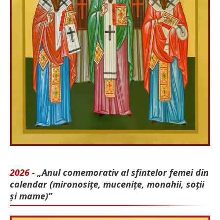
2026 -
„Anul comemorativ al sfintelor femei din
calendar (mironosițe, mu­cenițe, monahii, soții
și mame)”