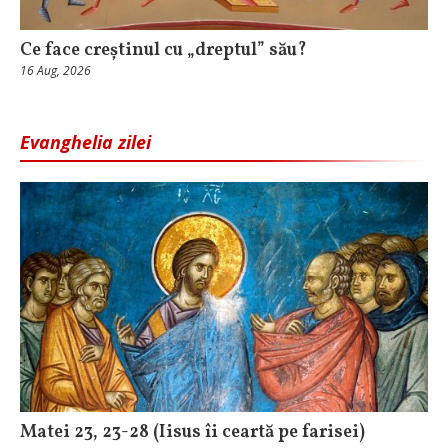
Ce face creștinul cu „dreptul” său?
16 Aug, 2026
Evanghelia zilei
Matei 23, 23-28 (Iisus îi ceartă pe farisei)