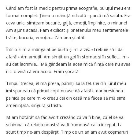
Când am fost la medic pentru prima ecografie, puiuțul meu era
format complet. Ținea o mânuță ridicată - parcă mă saluta. Era
ceva unic, simțeam bucurie, grijă, emoții, împlinire, o minune!
Am ajuns acasă, i-am explicat și prietenului meu sentimentele
trăite, bucuria, emoția… Zâmbea și atât.
Într-o zi m-a mângâiat pe burtă și mi-a zis: «Trebuie să-l dai
afară!» Am amuțit! Am simțit un gol în stomac și în suflet… mi-
au dat lacrimile… Mă gândeam la acea mică ființă care nu avea
nici o vină că era acolo. Eram șocată!
Timpul trecea, el mă presa, părinții lui la fel. Cei din jurul meu
îmi spuneau că primul copil nu «se dă afară», dar presiunea
psihică pe care mi-o creau cei din casă mă făcea să mă simt
amenințată, singură și tristă.
M-am hotărât să fac avort crezând că va fi bine, că el se va
schimba, că relația noastră va fi frumoasă ca la început. La
scurt timp ne-am despărțit. Timp de un an am avut coșmaruri