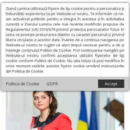
Ziarul Lumina utilizează fişiere de tip cookie pentru a personaliza și
îmbunătăți experiența ta pe Website-ul nostru. Te informăm că ne-
am actualizat politicile pentru a integra în acestea și în activitatea
curentă a Ziarului Lumina cele mai recente modificări propuse de
Regulamentul (UE) 2016/679 privind protecția persoanelor fizice în
ceea ce privește prelucrarea datelor cu caracter personal și privind
libera circulație a acestor date. Înainte de a continua navigarea pe
Website-ul nostru te rugăm să aloci timpul necesar pentru a citi și
Ziarul Lumina
›
Opinii
›
Repere și idei
›
Avortul nu înseamnă
înțelege conținutul Politicii de Cookie. Prin continuarea navigării pe
libertate
Website-ul nostru confirmi acceptarea utilizării fişierelor de tip
cookie conform Politicii de Cookie. Nu uita totuși că poți modifica în
Avortul nu înseamnă libertate
orice moment setările acestor fişiere cookie urmând instrucțiunile
din Politica de Cookie.
Politica de Cookie
GDPR
Accept