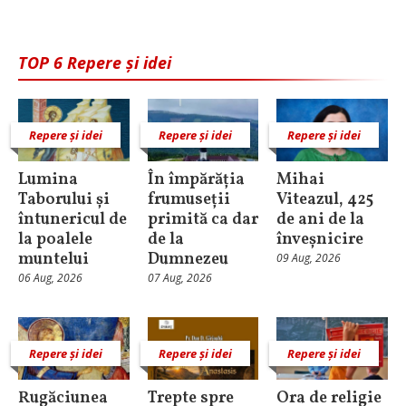
TOP 6 Repere și idei
Repere și idei
Repere și idei
Repere și idei
Lumina
În împărăția
Mihai
Taborului și
frumuseții
Viteazul, 425
întunericul de
primită ca dar
de ani de la
la poalele
de la
înveșnicire
muntelui
Dumnezeu
09 Aug, 2026
06 Aug, 2026
07 Aug, 2026
Repere și idei
Repere și idei
Repere și idei
Rugăciunea
Trepte spre
Ora de religie