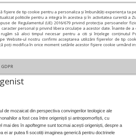
ză fişiere de tip cookie pentru a personaliza și îmbunătăți experiența ta p
alizat politicile pentru a integra în acestea și în activitatea curentă a Z
opuse de Regulamentul (UE) 2016/679 privind protecția persoanelor fizi
 caracter personal și privind libera circulație a acestor date. Înainte de 
eologie și spiritualitate
Educaţie și Cultură
Societate
rugăm să aloci timpul necesar pentru a citi și înțelege conținutul Pol
pe Website-ul nostru confirmi acceptarea utilizării fişierelor de tip cook
că poți modifica în orice moment setările acestor fişiere cookie urmând ins
Editorial
Repere și idei
Pilda zilei
GDPR
t și bătrânul origenist
igenist
ie
Februarie
Martie
Aprilie
Mai
Iunie
l de mozaicat din perspectiva convingerilor teologice ale
nahilor a fost cea între origeniști și antro­pomorfiști, cu
i cel mai des în apoftegme sunt tocmai acești origeniști, despre a
 ei ar putea fi socotiți imaginea generică pentru doctrinele