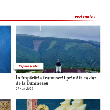
vezi toate ›
Repere și idei
În împărăția frumuseții primită ca dar
de la Dumnezeu
07 Aug, 2026