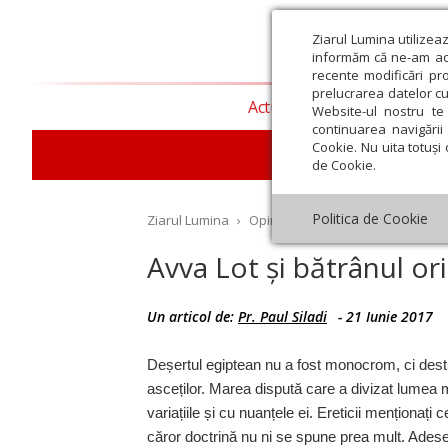
Ziarul Lumina utilizea
informăm că ne-am actu
recente modificări pr
prelucrarea datelor cu
Actualitate religioasă
T
Website-ul nostru te 
continuarea navigării 
Cookie. Nu uita totuși 
de Cookie.
Politica de Cookie
Ziarul Lumina
›
Opinii
›
Repere și idei
›
Avva Lo
Avva Lot și bătrânul or
Un articol de:
Pr. Paul Siladi
-
21 Iunie 2017
st
Septembrie
Octombrie
Noiembrie
Decembrie
Ianuar
Deșertul egiptean nu a fost monocrom, ci destu
asceților. Marea dispută care a divizat lumea mo
variațiile și cu nuanțele ei. Ereticii menționaț
căror doctrină nu ni se spune prea mult. Adesea