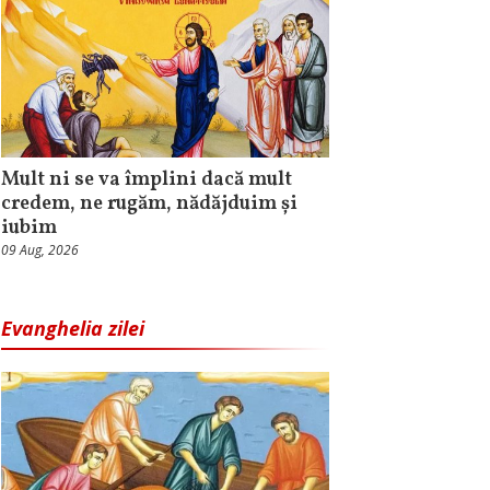
Mult ni se va împlini dacă mult
credem, ne rugăm, nădăjduim și
iubim
09 Aug, 2026
Evanghelia zilei