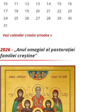
10
11
12
13
14
15
16
17
18
19
20
21
22
23
24
25
26
27
28
29
30
31
Vezi calendar crestin ortodox »
2026 -
„Anul omagial al pastorației
familiei creștine”