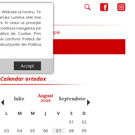
e Website-ul nostru. Te
iarului Lumina cele mai
ce în ceea ce privește
a continua navigarea pe
Opinii
Filantropie
iticii de Cookie. Prin
ie conform Politicii de
trucțiunile din Politica
Accept
Calendar ortodox
‹
›
August
Iulie
Septembrie
Octombrie
Noiembri
2026
L
M
M
J
V
S
D
01
02
03
04
05
06
07
08
09