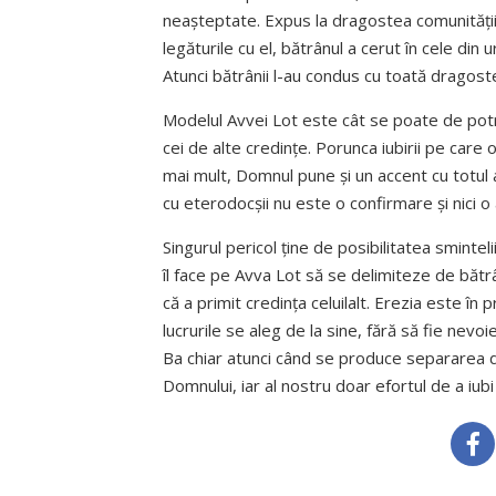
neașteptate. Expus la dragostea comunității,
legăturile cu el, bătrânul a cerut în cele din
Atunci bătrânii l-au condus cu toată dragostea
Modelul Avvei Lot este cât se poate de potriv
cei de alte credințe. Porunca iubirii pe care 
mai mult, Domnul pune și un accent cu totul 
cu eterodocșii nu este o confirmare și nici o 
Singurul pericol ține de posibilitatea sminteli
îl face pe Avva Lot să se delimiteze de bătrâ
că a primit credința celuilalt. Erezia este în
lucrurile se aleg de la sine, fără să fie nevo
Ba chiar atunci când se produce separarea 
Domnului, iar al nostru doar efortul de a iub