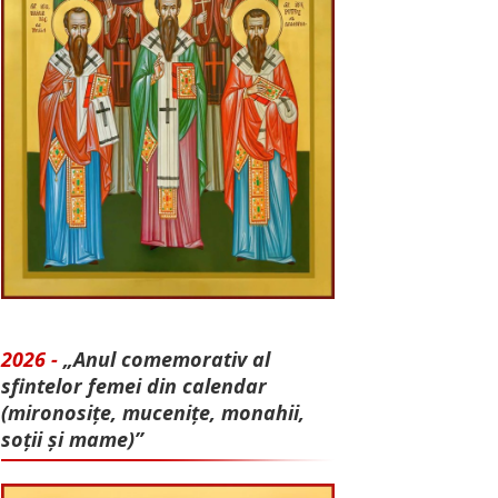
2026 -
„Anul comemorativ al
sfintelor femei din calendar
(mironosițe, mu­cenițe, monahii,
soții și mame)”