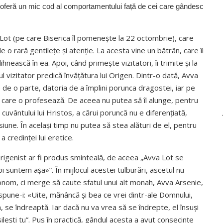
e oferă un mic cod al comportamentului față de cei care gândesc
 Lot (pe care Biserica îl pomenește la 22 octombrie), care
 o rară gentilețe și atenție. La acesta vine un bătrân, care îi
dihnească în ea. Apoi, când primește vizitatori, îi trimite și la
ul vizitator predică învățătura lui Origen. Dintr-o dată, Avva
e de o parte, datoria de a împlini porunca dragostei, iar pe
pe care o profesează. De aceea nu putea să îl alunge, pentru
 cuvântului lui Hristos, a cărui poruncă nu e diferențiată,
iune. În același timp nu putea să stea alături de el, pentru
a credinței lui eretice.
rigenist ar fi produs sminteală, de aceea „Avva Lot se
 noi suntem așa»”. În mijlocul acestei tulburări, ascetul nu
onom, ci merge să caute sfatul unui alt monah, Avva Arsenie,
i spune-i: «Uite, mănâncă și bea ce vrei dintr-ale Domnului,
, se îndreaptă. Iar dacă nu va vrea să se îndrepte, el însuși
ilești tu”. Pus în practică, gândul acesta a avut consecințe