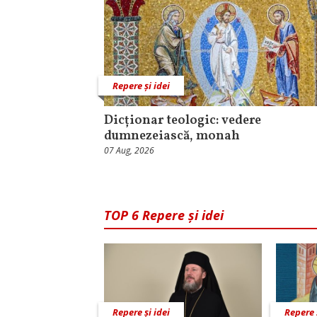
Repere și idei
Dicționar teologic: vedere
dumnezeiască, monah
07 Aug, 2026
TOP 6 Repere și idei
Repere și idei
Repere 