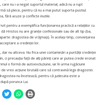
 care nu i-a negat suportul material, adică nu a rupt
 urmă să plece, pentru că nu a mai putut suporta pustiul.
, fără acuze și conflicte inutile.
it pentru a exemplifica funcționarea practică a relațiilor cu
o dă Hristos nu are granițe confesionale sau de alt tip (ba,
aparte: dragostea de vrăjmași). În același timp, conviețuirea
acceptare a credinței lor.
i, dar nu altceva. Nu frica unei contaminări a purității credinței
n, ci precauția față de alți părinți care ar putea crede eronat
 primul o formă de autoexcluziune, iar în urma rugăciunii
ie de vreo acțiune brutală care să contravină legii dragostei.
dragostea nu încetează, pentru că judecata este a
i după porunca Lui.