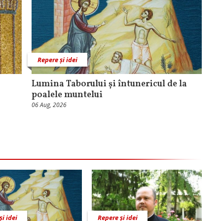
Repere și idei
Lumina Taborului și întunericul de la
poalele muntelui
06 Aug, 2026
și idei
Repere și idei