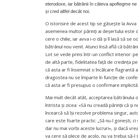
eterodoxe, iar bătrânii în câteva apoftegme n
și cred altfel decât noi.
O istorisire de acest tip se găsește la Avva
asemenea multor părinți ai deșertului este de
cere o chilie, iar avva i-o dă și îl lasă să se o
bătrânul nou venit. Atunci însă află că bătrân
Lot se vede prins într-un conflict interior: p
de altă parte, fidelitatea față de credința 
că asta ar fi însemnat o încălcare flagrantă a
dragostea nu se împarte în funcție de confes
că asta ar fi presupus o confirmare implicită 
Mai mult decât atât, acceptarea bătrânului o
întrista și zicea: «Să nu creadă părinții că și
încearcă să își rezolve problema singur, aut
care este foarte practic: „Să nu-l gonești, c
dar nu mai vorbi aceste lucruri», și dacă vrea
va cere să plece de acolo, nu va trebui să-l s