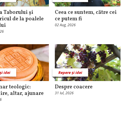
 Taborului și
Ceea ce suntem, către cei
ricul de la poalele
ce putem fi
lui
02 Aug, 2026
026
și idei
Repere și idei
nar teologic:
Despre coacere
ire, altar, ajunare
31 Iul, 2026
26