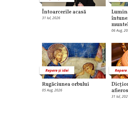
Întoarcerile acasă
Lumina
întune
31 Iul, 2026
munte
06 Aug, 2
Repere și idei
Repere 
Rugăciunea orbului
Dicțio
afieros
05 Aug, 2026
31 Iul, 20