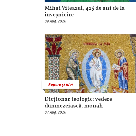
Mihai Viteazul, 425 de ani de la
înveșnicire
09 Aug, 2026
Repere și idei
Dicționar teologic: vedere
dumnezeiască, monah
07 Aug, 2026