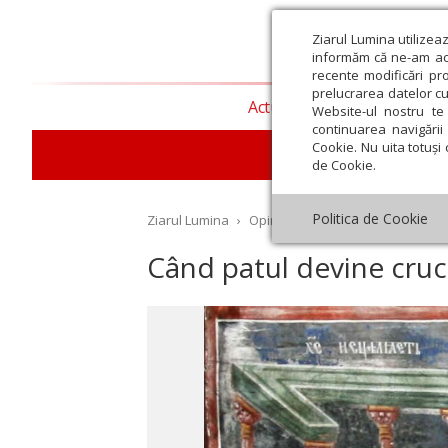
Ziarul Lumina utilizea
informăm că ne-am actu
recente modificări pr
prelucrarea datelor cu
Actualitate religioasă
T
Website-ul nostru te 
continuarea navigării 
Cookie. Nu uita totuși 
de Cookie.
Politica de Cookie
Ziarul Lumina
›
Opinii
›
Repere și idei
›
Când p
Când patul devine cru
st
Septembrie
Octombrie
Noiembrie
Decembrie
Ianuar