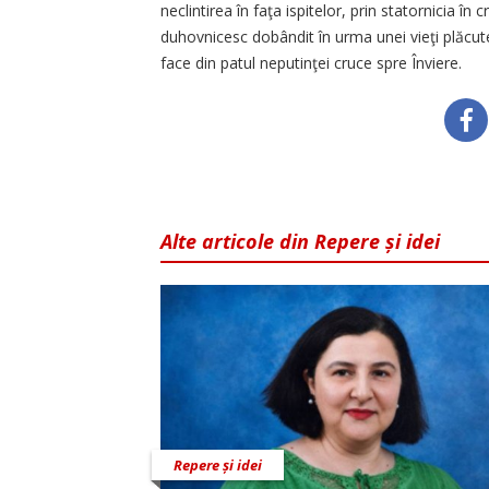
neclintirea în faţa ispitelor, prin statornicia în
duhovnicesc dobândit în urma unei vieţi plăcute
face din patul neputinţei cruce spre Înviere.
Alte articole din Repere și idei
Repere și idei