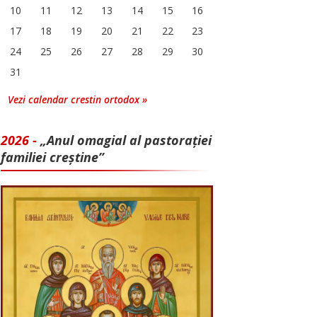
10
11
12
13
14
15
16
17
18
19
20
21
22
23
24
25
26
27
28
29
30
31
Vezi calendar crestin ortodox »
2026 -
„Anul omagial al pastorației
familiei creștine”