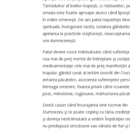
Tămăduitor al bolilor trupeşti, ci
răzbunător, p
omului este foarte aproape atunci când lipseşte
în mâini omeneşti. De aici patul neputinţei dev
spirituală, însingurare tacită, izolarea gândurilo
apelarea la practicile vrăjitoreşti, neacceptar
voii dumnezeieşti.
Patul devine cruce mântuitoare când suferinţa a
cea mai de preţ normă de îndreptare şi curăţie
medicamentaţie cele mai de preţ manifestări ale
trupului: gândul curat al iertării izvorât din 
iertarea păcatelor, asocierea suferinţelor pers
întreaga omenire, fixarea privirii către icoanele
post, milostenie, rugăciune, mărturisirea păca
Există cazuri când încurajarea vine tocmai din 
Dumnezeu şi te poate copleşi cu tăria credinţei 
şi dorinţa nestrămutată a vederii Împărăţiei ce
nu predispusă stricăciunii sau vânată de furi şi t