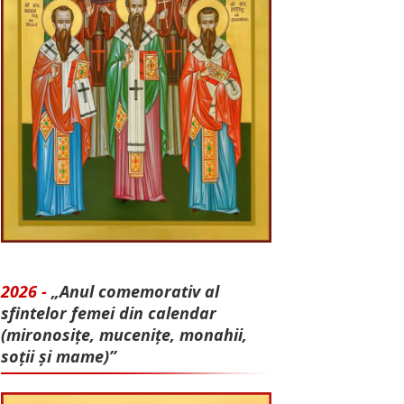
2026 -
„Anul comemorativ al
sfintelor femei din calendar
(mironosițe, mu­cenițe, monahii,
soții și mame)”