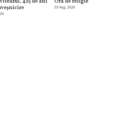
Viteazul, 425 de ani
Ora de religie
nveșnicire
03 Aug, 2026
026