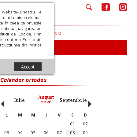
e Website-ul nostru. Te
iarului Lumina cele mai
ce în ceea ce privește
a continua navigarea pe
Opinii
Filantropie
iticii de Cookie. Prin
ie conform Politicii de
trucțiunile din Politica
Accept
Calendar ortodox
‹
›
August
Iulie
Septembrie
Octombrie
Noiembri
2026
L
M
M
J
V
S
D
01
02
03
04
05
06
07
08
09