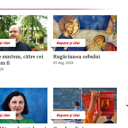
și idei
Repere și idei
e suntem, către cei
Rugăciunea orbului
em fi
05 Aug, 2026
026
și idei
Repere și idei