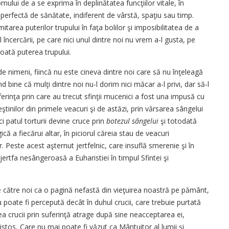
mului de a se exprima în deplinătatea funcţiilor vitale, în
 perfectă de sănătate, indiferent de vârstă, spaţiu sau timp.
tarea puterilor trupului în faţa bolilor şi imposibilitatea de a
încercării, pe care nici unul dintre noi nu vrem a-l gusta, pe
toată puterea trupului.
de nimeni, fiincă nu este cineva dintre noi care să nu înţeleagă
nd bine că mulţi dintre noi nu-l dorim nici măcar a-l privi, dar să-l
ferinţa prin care au trecut sfinţii mucenici a fost una impusă cu
ştinilor din primele veacuri şi de astăzi, prin vărsarea sângelui
ci patul torturii devine cruce prin
botezul sângelui
şi totodată
ă a fiecărui altar, în piciorul căreia stau de veacuri
. Peste acest aşternut jertfelnic, care insuflă smerenie şi în
jertfa nesângeroasă a Euharistiei în timpul Sfintei şi
e către noi ca o pagină nefastă din vieţuirea noastră pe pământ,
u poate fi percepută decât în duhul crucii, care trebuie purtată
a crucii prin suferinţă atrage după sine neacceptarea ei,
istos, Care nu mai poate fi văzut ca Mântuitor al lumii şi