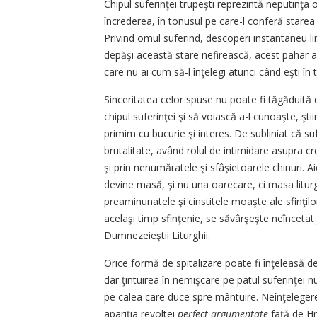
Chipul suferinţei trupeşti reprezintă neputinţa o
încrederea, în tonusul pe care-l conferă starea
Privind omul suferind, descoperi instantaneu limi
depăşi această stare nefirească, acest pahar al 
care nu ai cum să-l înţelegi atunci când eşti în 
Sinceritatea celor spuse nu poate fi tăgăduită 
chipul suferinţei şi să voiască a-l cunoaşte, ştii
primim cu bucurie şi interes. De subliniat că su
brutalitate, având rolul de intimidare asupra cre
şi prin nenumăratele şi sfâşietoarele chinuri. Ai
devine masă, şi nu una oarecare, ci masa liturgic
preaminunatele şi cinstitele moaşte ale sfinţilor
acelaşi timp sfinţenie, se săvârşeşte neîncetat 
Dumnezeieştii Liturghii.
Orice formă de spitalizare poate fi înţeleasă d
dar ţintuirea în nemişcare pe patul suferinţei n
pe calea care duce spre mântuire. Neînţelegere
apariţia revoltei
perfect argumentate
faţă de Hr