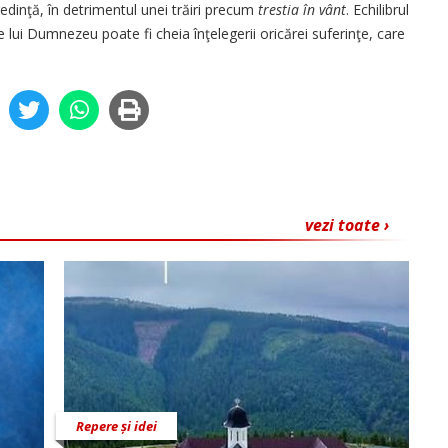
 credinţă, în detrimentul unei trăiri precum
trestia în vânt
. Echilibrul
 lui Dumnezeu poate fi cheia înţelegerii oricărei suferinţe, care
vezi toate ›
Repere și idei