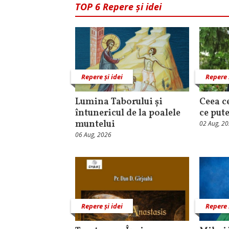
TOP 6 Repere și idei
Repere și idei
Repere 
Lumina Taborului și
Ceea c
întunericul de la poalele
ce put
muntelui
02 Aug, 2
06 Aug, 2026
Repere și idei
Repere 