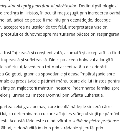
edepsitor
şi
aprig judecător al păcătoşilor
. Declinul psihologic al
 credinţa în Hristos, înlocuită meşteşugit prin încrederea oarbă
ine iad, adică ce poate fi mai rău prin deznădejde, decepţie
r, acceptarea nălucirilor de tot felul, interpretarea viselor,
ea preotului ca duhovnic spre mărturisirea păcatelor, respingerea
 fost înţeleasă şi conştientizată, asumată şi acceptată ca fiind
 trupească şi sufletească. Din clipa aceea bolnavul adaugă în
 sufletului, la vederea tot mai accentuată a deteriorării
Crucea Golgotei, grabnica spovedanie şi deasa împărtăşanie spre
onale cu preaslăvitele pătimiri mântuitoare ale lui Hristos pentru
 sfinţilor, mijlocitorii mântuirii noastre, îndemnarea familiei spre
telor şi unirea cu Hristos Domnul prin Sfânta Euharistie.
partea celui grav bolnav, care insuflă nădejde sinceră către
lui, cu determinarea cu care a înţeles sfârşitul vieţii pe pământ
reşti. Această tărie este cu adevărat o
salbă de pietre preţioase
,
âlhari, ci dobândită în timp prin strădanie şi jertfă, prin