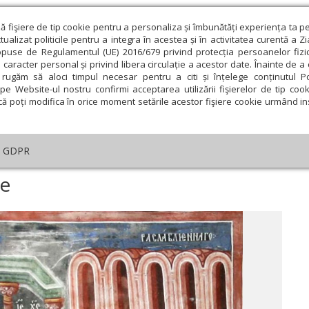
ză fişiere de tip cookie pentru a personaliza și îmbunătăți experiența ta p
alizat politicile pentru a integra în acestea și în activitatea curentă a Z
opuse de Regulamentul (UE) 2016/679 privind protecția persoanelor fizi
 caracter personal și privind libera circulație a acestor date. Înainte de 
eologie și spiritualitate
Educaţie și Cultură
Societate
rugăm să aloci timpul necesar pentru a citi și înțelege conținutul Pol
pe Website-ul nostru confirmi acceptarea utilizării fişierelor de tip cook
că poți modifica în orice moment setările acestor fişiere cookie urmând ins
Editorial
Repere și idei
Pilda zilei
GDPR
atul devine cruce
ce
ie
Februarie
Martie
Aprilie
Mai
Iunie