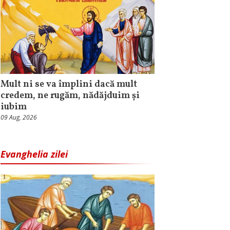
Mult ni se va împlini dacă mult
credem, ne rugăm, nădăjduim și
iubim
09 Aug, 2026
Evanghelia zilei