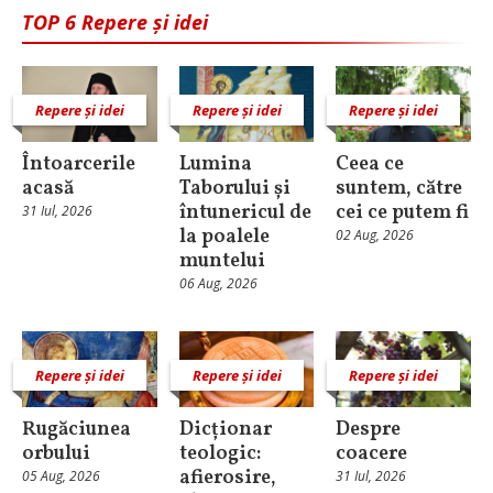
TOP 6 Repere și idei
Repere și idei
Repere și idei
Repere și idei
Întoarcerile
Lumina
Ceea ce
acasă
Taborului și
suntem, către
întunericul de
cei ce putem fi
31 Iul, 2026
la poalele
02 Aug, 2026
muntelui
06 Aug, 2026
Repere și idei
Repere și idei
Repere și idei
Rugăciunea
Dicționar
Despre
orbului
teologic:
coacere
afierosire,
05 Aug, 2026
31 Iul, 2026