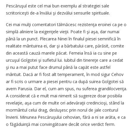
Pescăruşul este cel mai bun exemplu al strategiei sale
scriitoriceşti de-a învălui şi dezvălui sensurile spirituale.
Cei mai mulţi comentatori tălmăcesc rezistenţa eroinei ca pe o
simplă aliniere la exigenţele vieţii. Poate fi şi aşa, dar numai
până la un punct. Plecarea Ninei în finalul piesei semnifică în
realitate mântuirea ei, dar şi a bărbatului care, părăsit, comite
din această cauză marele păcat. Femeia însă ia cu sine pe
urcuşul Golgotei şi sufletul lui. Iubitul din tinereţe care a cedat
şi nu a mai putut face drumul până la capăt este astfel
mântuit. Dacă ar fi fost alt temperament, în mod sigur Cehov
ar fi scris o urmare a piesei pentru ca după suirea Golgotei să
avem Parusia. Dar el, cum am spus, nu suferea grandilocvenţa.
A considerat că e mult mai nimerit să sugereze doar posibila
revelaţie, aşa cum de multe ori adevăraţii credincioşi, stând la
mormântul celui drag, desluşesc prin norul de jale conturul
învierii. Minunea Pescăruşului cehovian, fără a ni se arăta, e ca
o făgăduinţă mai convingătoare decât orice verdict ferm.