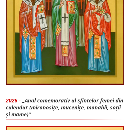
2026 -
„Anul comemorativ al sfintelor femei din
calendar (mironosițe, mu­cenițe, monahii, soții
și mame)”