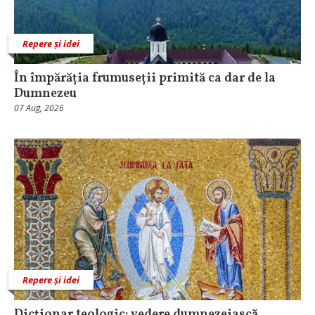
Repere și idei
În împărăția frumuseții primită ca dar de la
Dumnezeu
07 Aug, 2026
Repere și idei
Dicționar teologic: vedere dumnezeiască,