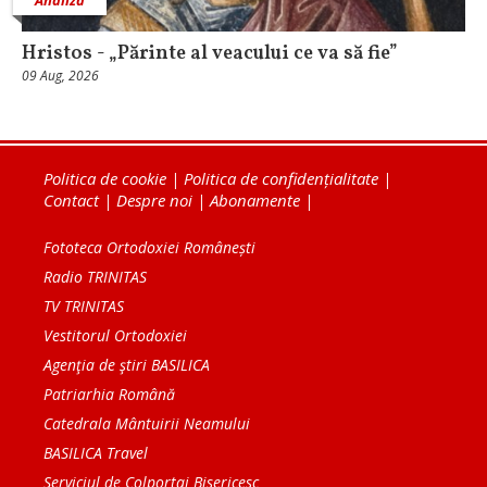
Hristos - „Părinte al veacului ce va să fie”
09 Aug, 2026
Politica de cookie
|
Politica de confidențialitate
|
Contact
|
Despre noi
|
Abonamente
|
Fototeca Ortodoxiei Românești
Radio TRINITAS
TV TRINITAS
Vestitorul Ortodoxiei
Agenţia de ştiri BASILICA
Patriarhia Română
Catedrala Mântuirii Neamului
BASILICA Travel
Serviciul de Colportaj Bisericesc