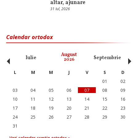
altar, ajunare
31 Iul, 2026
Calendar ortodox
‹
›
August
Iulie
Septembrie
O
2026
L
M
M
J
V
S
D
01
02
03
04
05
06
07
08
09
10
11
12
13
14
15
16
17
18
19
20
21
22
23
24
25
26
27
28
29
30
31
Vezi calendar crestin ortodox »