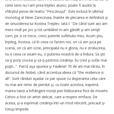
cărei sens nu l-am prea înţeles atunci, poate fi auzită la
sfârşitul piesei de teatru "Pescăruşul". Este inclusă în ultimul
monolog al Ninei Zarecinaia, înainte de plecarea ei definitivă şi
de sinuciderea lui Kostea Treplev. Iată-l: "De când sunt aici am
mers mult pe jos şi tot umblând m-am gândit şi am simţit
cum, pe zi ce trece, cresc puterile sufletului meu. Acum ştiu,
înţeleg, Kostea, că în ceea ce facem noi, ori că am juca pe
scenă, ori că am scrie, principalul nu e gloria, nu e strălucirea,
nu e ceea ce visam eu, ci puterea noastră de-a îndura. Să ştii
să-ţi porţi crucea şi să-ţi păstrezi credinţa. Eu cred şi sufăr mai
puţin...". Parcă aşa spunea şi Faulkner 70 de ani mai târziu, în
discursul de Nobel, când accentua ideea că "the resilience is
all". Sunt rânduri aşadar ce par spuse cu disperarea celui care
nu mai are nimic de pierdut şi, cu toate acestea, exprimă
marea taină a înfrângerii morţii prin înlăturarea fricii de moarte.
Cehov a fost un artist delicat, care a respins emfaza. De
aceea, şi-a exprimat credinţa într-un mod reticent, precaut şi
totuşi limpede.