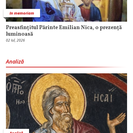
In memoriam
Preasfințitul Părinte Emilian Nica, o prezență
luminoasă
02 Iul, 2026
Analiză
Analiză