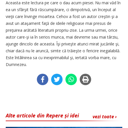
Aceasta este lectura pe care o dau acum piesei. Nu mai văd în
ea un sfârşit fără răscumpărare, ci dimpotrivă, un început al
vieţii care învinge moartea. Cehov a fost un autor creştin şi a
avut un ataşament faţă de ideile religioase mai presus de
preţuirea arătată literaturii propriu-zise. La urma urmei, orice
autor care-şi ia în serios munca, mai devreme sau mai târziu,
ajunge dincolo de aceasta. Îşi priveşte atunci mirat jucăriile şi,
chiar dacă nu le aruncă, simte că trăieşte o fericire inegalabilă.
Este întâlnirea sa cu inexprimabilul şi, iertată vorba mare, cu
Dumnezeu.
Alte articole din Repere și idei
vezi toate ›