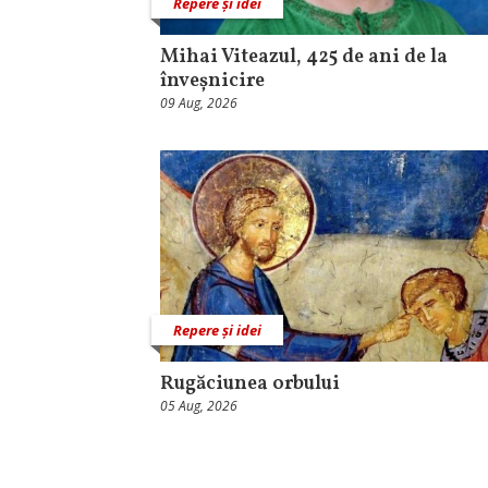
Repere și idei
Mihai Viteazul, 425 de ani de la
înveșnicire
09 Aug, 2026
Repere și idei
Rugăciunea orbului
05 Aug, 2026