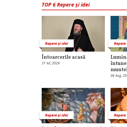
TOP 6 Repere și idei
Repere și idei
Repere 
Întoarcerile acasă
Lumina
întune
31 Iul, 2026
munte
06 Aug, 2
Repere și idei
Repere 