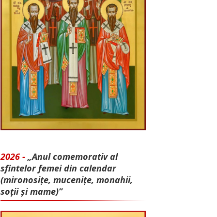
2026 -
„Anul comemorativ al
sfintelor femei din calendar
(mironosițe, mu­cenițe, monahii,
soții și mame)”