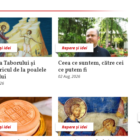
și idei
Repere și idei
 Taborului și
Ceea ce suntem, către cei
ricul de la poalele
ce putem fi
lui
02 Aug, 2026
026
și idei
Repere și idei