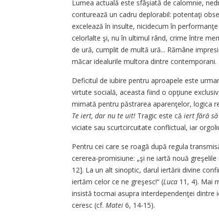
Lumea actuală este sfâşiată de calomnie, nedr
conturează un cadru deplorabil: potentaţi obsed
excelează în insulte, nicidecum în performanţe 
celorlalte şi, nu în ultimul rând, crime între me
de ură, cumplit de multă ură... Rămâne impresi
măcar idealurile multora dintre contemporani.
Deficitul de iubire pentru aproapele este urmar
virtute socială, aceasta fiind o opţiune exclusi
mimată pentru păstrarea aparenţelor, logica rel
Te iert, dar nu te uit!
Tragic este că
iert fără să
viciate sau scurtcircuitate conflictual, iar orgo
Pentru cei care se roagă după regula transmi
cererea-promisiune: „şi ne iartă nouă greşelile
12]. La un alt sinoptic, darul iertării divine co
iertăm celor ce ne greşesc!“ (
Luca
11, 4). Mai 
insistă tocmai asupra interdependenţei dintre ier
ceresc (cf.
Matei
6, 14-15).