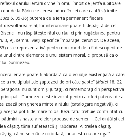
 reflexul darului iertării divine în omul înnoit de jertfa iubitoare
în dar de la Părintele ceresc aduce în cei care caută să imite
;
Luca
6, 35-36) puterea de a ierta permanent fiecare
it dezvoltarea relaţiilor interumane poate fi depăşită de cel
Bisericii, nu răsplăteşte răul cu rău, ci prin rugăciunea pentru
ru
3, 9), semnul vieţii specifice Împărăţiei cerurilor. De aceea,
35) este reprezentativă pentru noul mod de a fi descoperit de
ca unul dintre elementele unui sistem moral, ci propusă ca o
or lui Dumnezeu.
incera iertare poate fi abordată ca o ecuaţie existenţială a cărei
ice a multiplului „de şaptezeci de ori câte şapte“ (
Matei
18, 22;
 operaţional nu sunt omişi (uitaţi), ci rememoraţi din perspectiva
enul principal - Dumnezeu este invocat pentru a oferi puterea de a
ealizează prin ţinerea minte a răului (catalogare negativă), ci
 şi aceştia pot fi de mare folos. Rezultatul trebuie confruntat cu
pătimirii isihaste a relelor produse de semeni: „Cel dintâi şi cel
a câştig, tăria sufletească şi răbdarea. Al treilea câştig,
a câştig, că nu se mânie niciodată; iar acesta nu are egal“