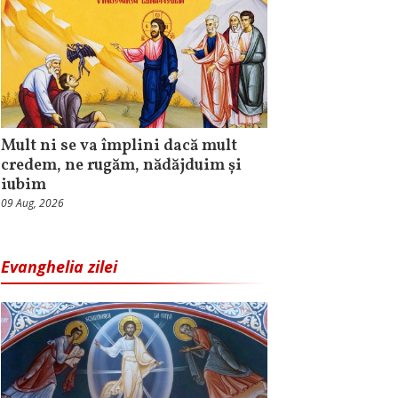
Mult ni se va împlini dacă mult
credem, ne rugăm, nădăjduim și
iubim
09 Aug, 2026
Evanghelia zilei