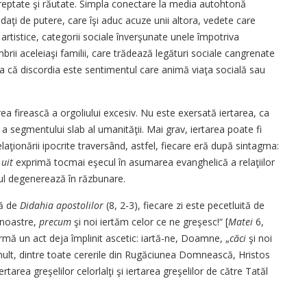
eptate şi răutate. Simpla conectare la media autohtonă
aţi de putere, care îşi aduc acuze unii altora, vedete care
artistice, categorii sociale înverşunate unele împotriva
mbrii aceleiaşi familii, care trădează legături sociale cangrenate
a că discordia este sentimentul care animă viaţa socială sau
ea firească a orgoliului excesiv. Nu este exersată iertarea, ca
v a segmentului slab al umanităţii. Mai grav, iertarea poate fi
aţionării ipocrite traversând, astfel, fiecare eră după sintagma:
 uit
exprimă tocmai eşecul în asumarea evanghelică a relaţiilor
liul degenerează în răzbunare.
să de
Didahia apostolilor
(8, 2-3), fiecare zi este pecetluită de
 noastre,
precum
şi noi iertăm celor ce ne greşesc!“ [
Matei
6,
nfirmă un act deja împlinit ascetic: iartă-ne, Doamne, „
căci
şi noi
mult, dintre toate cererile din Rugăciunea Domnească, Hristos
tarea greşelilor celorlalţi şi iertarea greşelilor de către Tatăl