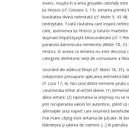
Invers, reuşita în a ierta greşelile celorlalţi este
lui Hristos (cf.
Coloseni
3, 13). Iertarea primită 
bunătatea divină nelimitată (cf.
Matei
5, 43-48
nedreptate. Toată răutatea care inspiră neferic
care, asemenea lui Hristos şi tuturor martirilor 
duşmani împărtăşeşte binecuvântare (cf.
1 Pet
parabola datornicului nemilostiv (
Matei
18, 23-
Hristos, în aceea că iertarea nu este descrisă 
categorie definitorie vieţii de comuniune a fiil
Izvorând din adâncul fiinţei (cf.
Matei
18, 35), s
soluţionare presupune aplicarea aritmeticii bibl
cf.
Luca
17, 4). Nici unul dintre termenii şirului
caracterului infinit al iertării divine: (1) term
dărui iertare; (2) raportarea la vrăjmaşi nu se r
prin recuperarea valorii lor autentice, ştiind că
afirmaţiile unui expert care enumeră beneficiile 
mai mare câştig este iertarea de păcate. Al doile
blândeţea şi iubirea de oameni. [...] Al patrule