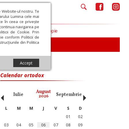
e Website-ul nostru. Te
iarului Lumina cele mai
ce în ceea ce privește
a continua navigarea pe
Opinii
Filantropie
iticii de Cookie. Prin
ie conform Politicii de
trucțiunile din Politica
Accept
Calendar ortodox
‹
›
August
Iulie
Septembrie
Octombrie
Noiembri
2026
L
M
M
J
V
S
D
01
02
03
04
05
06
07
08
09