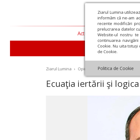
Ziarul Lumina utilizea
informăm că ne-am actu
recente modificări pr
prelucrarea datelor cu
Actualitate religioasă
T
Website-ul nostru te 
continuarea navigării 
Cookie. Nu uita totuși 
de Cookie.
Politica de Cookie
Ziarul Lumina
›
Opinii
›
Repere și idei
›
Ecuaţia 
Ecuaţia iertării şi logica
st
Septembrie
Octombrie
Noiembrie
Decembrie
Ianuar