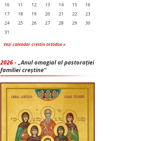
10
11
12
13
14
15
16
17
18
19
20
21
22
23
24
25
26
27
28
29
30
31
Vezi calendar crestin ortodox »
2026 -
„Anul omagial al pastorației
familiei creștine”