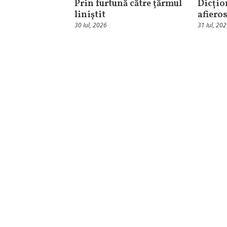
Prin furtună către țărmul
Dicțio
liniștit
afieros
30 Iul, 2026
31 Iul, 20