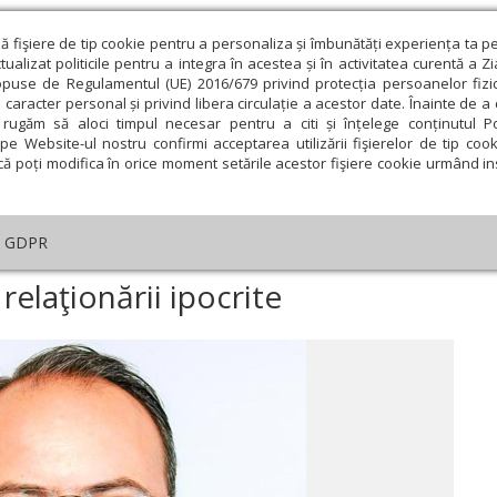
ză fişiere de tip cookie pentru a personaliza și îmbunătăți experiența ta p
alizat politicile pentru a integra în acestea și în activitatea curentă a Z
opuse de Regulamentul (UE) 2016/679 privind protecția persoanelor fizi
 caracter personal și privind libera circulație a acestor date. Înainte de 
eologie și spiritualitate
Educaţie și Cultură
Societate
rugăm să aloci timpul necesar pentru a citi și înțelege conținutul Pol
pe Website-ul nostru confirmi acceptarea utilizării fişierelor de tip cook
că poți modifica în orice moment setările acestor fişiere cookie urmând ins
Editorial
Repere și idei
Pilda zilei
GDPR
iertării şi logica relaţionării ipocrite
 relaţionării ipocrite
ie
Februarie
Martie
Aprilie
Mai
Iunie