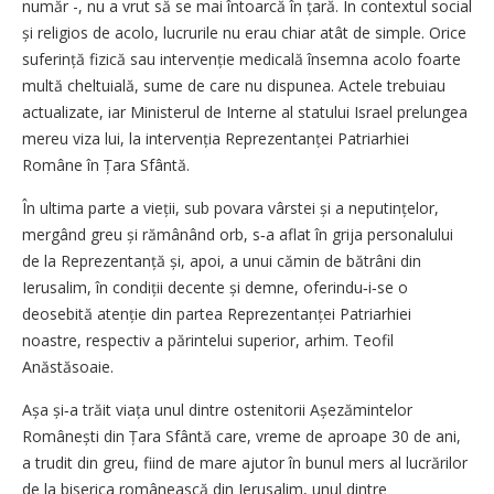
număr -, nu a vrut să se mai întoarcă în țară. În contextul social
și religios de acolo, lucrurile nu erau chiar atât de simple. Orice
suferință fizică sau intervenție medicală însemna acolo foarte
multă cheltuială, sume de care nu dispunea. Actele trebuiau
actualizate, iar Ministerul de Interne al statului Israel prelungea
mereu viza lui, la intervenția Reprezentanței Patriarhiei
Române în Țara Sfântă.
În ultima parte a vieții, sub povara vârstei și a neputințelor,
mergând greu și rămânând orb, s‑a aflat în grija personalului
de la Reprezentanță și, apoi, a unui cămin de bătrâni din
Ierusalim, în condiții decente și demne, oferindu‑i‑se o
deosebită atenție din partea Reprezentanței Patriarhiei
noastre, respectiv a părintelui superior, arhim. Teofil
Anăstăsoaie.
Așa și‑a trăit viața unul dintre ostenitorii Așezămintelor
Românești din Țara Sfântă care, vreme de aproape 30 de ani,
a trudit din greu, fiind de mare ajutor în bunul mers al lucrărilor
de la biserica românească din Ierusalim, unul dintre