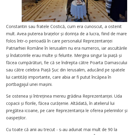
Constantin sau fratele Costică, cum era cunoscut, a ostenit
mult. Avea puterea brațelor și dorința de a lucra, fiind de mare
folos într‑o perioadă în care personalul Reprezentanței
Patriarhiei Române în Ierusalim nu era numeros, iar ascultările
și îndatoririle erau multe și felurite. Mergea singur la piață și
făcea cumpărături, fie că se îndrepta către Poarta Damascului
sau către celebra Piață Șuc din Ierusalim, aducând pe spatele
lui cantități importante, care abia ar fi putut încăpea în
portbagajul unei mașini.
Se ostenea și întreținea mereu grădina Reprezentanței. Uda
copacii și florile, făcea curățenie. Altădată, în atelierul lui
pregătea icoane, pe care Reprezentanța le oferea pelerinilor și
oaspeților.
Cu toate că anii au trecut - s‑au adunat mai mult de 90 la