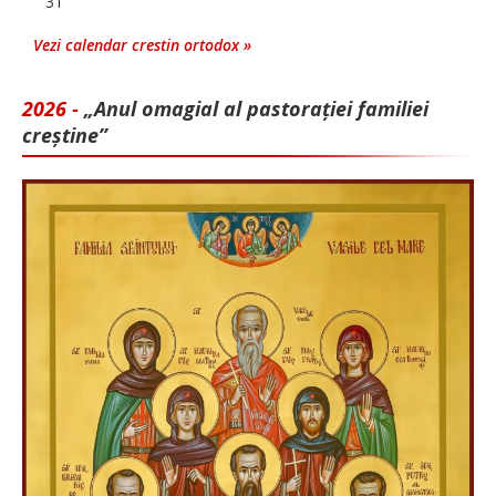
31
Vezi calendar crestin ortodox »
2026 -
„Anul omagial al pastorației familiei
creștine”