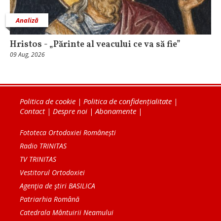
Analiză
Hristos - „Părinte al veacului ce va să fie”
09 Aug, 2026
Politica de cookie
|
Politica de confidențialitate
|
Contact
|
Despre noi
|
Abonamente
|
Fototeca Ortodoxiei Românești
Radio TRINITAS
TV TRINITAS
Vestitorul Ortodoxiei
Agenţia de ştiri BASILICA
Patriarhia Română
Catedrala Mântuirii Neamului