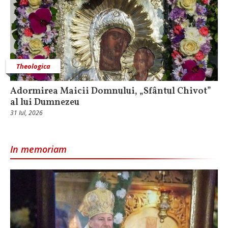
Theologica
Adormirea Maicii Domnului, „Sfântul Chivot”
al lui Dumnezeu
31 Iul, 2026
In memoriam