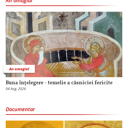
An omagial
An omagial
Buna înțelegere - temelie a căsniciei fericite
04 Aug, 2026
Documentar