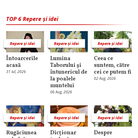
TOP 6 Repere și idei
Repere și idei
Repere și idei
Repere și idei
Întoarcerile
Lumina
Ceea ce
acasă
Taborului și
suntem, către
întunericul de
cei ce putem fi
31 Iul, 2026
la poalele
02 Aug, 2026
muntelui
06 Aug, 2026
Repere și idei
Repere și idei
Repere și idei
Rugăciunea
Dicționar
Despre