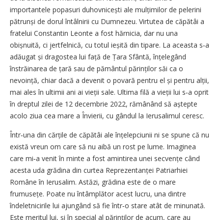
importantele popasuri duhovnicești ale mulțimilor de pelerini
pătrunși de dorul întâlnirii cu Dumnezeu. Virtutea de căpătâi a
fratelui Constantin Leonte a fost hărnicia, dar nu una
obișnuită, ci jertfelnică, cu totul ieșită din tipare. La aceasta s‑a
adăugat și dragostea lui față de Țara Sfântă, înțelegând
înstrăinarea de țară sau de pământul părinților săi ca o
nevoință, chiar dacă a devenit o povară pentru el și pentru alții,
mai ales în ultimii ani ai vieții sale. Ultima filă a vieții lui s‑a oprit
în dreptul zilei de 12 decembrie 2022, rămânând să aștepte
acolo ziua cea mare a Învierii, cu gândul la Ierusalimul ceresc.
Într‑una din cărțile de căpătâi ale înțelepciunii ni se spune că nu
există vreun om care să nu aibă un rost pe lume. Imaginea
care mi‑a venit în minte a fost amintirea unei secvențe când
acesta uda grădina din curtea Reprezentanței Patriarhiei
Române în Ierusalim. Astăzi, grădina este de o mare
frumusețe. Poate nu întâmplător acest lucru, una dintre
îndeletnicirile lui ajungând să fie într‑o stare atât de minunată.
Este meritul lui, și în special al părinților de acum, care au