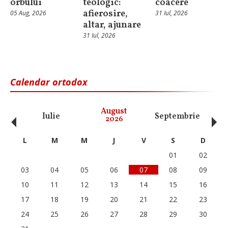
orbului
teologic:
coacere
afierosire,
05 Aug, 2026
31 Iul, 2026
altar, ajunare
31 Iul, 2026
Calendar ortodox
‹
›
August
Iulie
Septembrie
O
2026
L
M
M
J
V
S
D
01
02
03
04
05
06
07
08
09
10
11
12
13
14
15
16
17
18
19
20
21
22
23
24
25
26
27
28
29
30