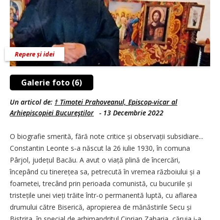
Repere și idei
Galerie foto (6)
Un articol de:
† Timotei Prahoveanul, Episcop-vicar al
Arhiepiscopiei Bucureştilor
-
13 Decembrie 2022
O biografie smerită, fără note critice și observații subsidiare...
Constantin Leonte s‑a născut la 26 iulie 1930, în comuna
Pârjol, județul Bacău. A avut o viață plină de încercări,
începând cu tinerețea sa, petrecută în vremea războiului și a
foametei, trecând prin perioada comunistă, cu bucuriile și
tristețile unei vieți trăite într‑o permanentă luptă, cu aflarea
drumului către Biserică, apropierea de mănăstirile Secu și
Bistrița, în special de arhimandritul Ciprian Zaharia, căruia i‑a