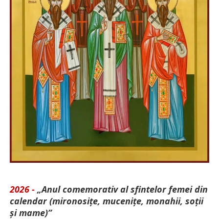
2026 -
„Anul comemorativ al sfintelor femei din
calendar (mironosițe, mu­cenițe, monahii, soții
și mame)”