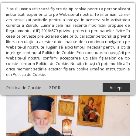
Ziarul Lumina utilizează fişiere de tip cookie pentru a personaliza și
îmbunătăți experiența ta pe Website-ul nostru. Te informăm că ne-
am actualizat politicile pentru a integra în acestea și în activitatea
curentă a Ziarului Lumina cele mai recente modificări propuse de
Regulamentul (UE) 2016/679 privind protecția persoanelor fizice în
ceea ce privește prelucrarea datelor cu caracter personal și privind
libera circulație a acestor date. Înainte de a continua navigarea pe
Website-ul nostru te rugăm să aloci timpul necesar pentru a citi și
Ziarul Lumina
›
Opinii
›
Repere și idei
›
Fratele Constantin
înțelege conținutul Politicii de Cookie. Prin continuarea navigării pe
Leonte, ostenitor la Ierusalim
Website-ul nostru confirmi acceptarea utilizării fişierelor de tip
cookie conform Politicii de Cookie. Nu uita totuși că poți modifica în
Fratele Constantin Leonte, ostenitor la
orice moment setările acestor fişiere cookie urmând instrucțiunile
din Politica de Cookie.
Ierusalim
Politica de Cookie
GDPR
Accept