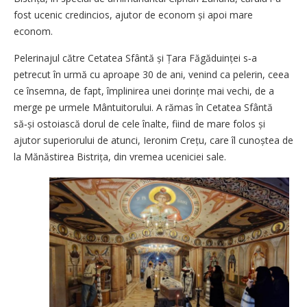
fost ucenic credincios, ajutor de econom și apoi mare
econom.
Pelerinajul către Cetatea Sfântă și Țara Făgăduinței s‑a
petrecut în urmă cu aproape 30 de ani, venind ca pelerin, ceea
ce însemna, de fapt, împlinirea unei dorințe mai vechi, de a
merge pe urmele Mântuitorului. A rămas în Cetatea Sfântă
să‑și ostoiască dorul de cele înalte, fiind de mare folos și
ajutor superiorului de atunci, Ieronim Crețu, care îl cunoștea de
la Mănăstirea Bistrița, din vremea uceniciei sale.