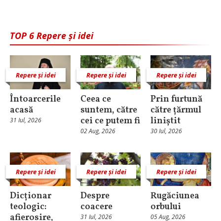
TOP 6 Repere și idei
Repere și idei
Repere și idei
Repere și idei
Întoarcerile
Ceea ce
Prin furtună
acasă
suntem, către
către țărmul
cei ce putem fi
liniștit
31 Iul, 2026
02 Aug, 2026
30 Iul, 2026
Repere și idei
Repere și idei
Repere și idei
Dicționar
Despre
Rugăciunea
teologic:
coacere
orbului
afierosire,
31 Iul, 2026
05 Aug, 2026