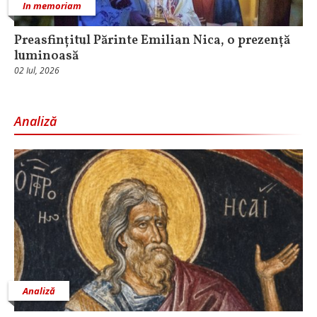
In memoriam
Preasfințitul Părinte Emilian Nica, o prezență
luminoasă
02 Iul, 2026
Analiză
Analiză