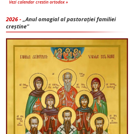
Vezi calendar crestin ortodox »
2026 -
„Anul omagial al pastorației familiei
creștine”