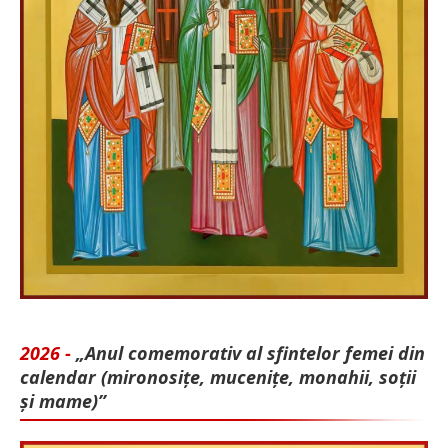
2026 -
„Anul comemorativ al sfintelor femei din
calendar (mironosițe, mu­cenițe, monahii, soții
și mame)”