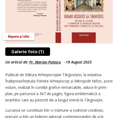
Repere și idei
Galerie foto (1)
Un articol de:
Pr. Marian Puiescu
-
19 August 2025
Publicat de Editura Arhiepiscopiei Târgoviștei, la inițiativa
Înaltprea­sfințitului Părinte Arhiepiscop și Mitropolit Nifon, acest
volum, realizat în con­di­ții grafice remarcabile, aduce în prim-
plan, pe parcursul a 367 de pagini, figura emblematică a
ierarhilor care au păstorit de-a lungul vremii la Târgoviște.
Lucrarea se constituie într-o mărturie a rodniciei credinței,
precum și într-un îndemn adre­sat contemporanilor de a le