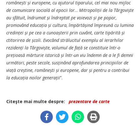
românești și europene, cu ajutorul tiparului, cel mai nou mijloc
de comunicare socială al epocii lor.
..
Mitropoliții de la Târgoviște
au sfătuit, îndrumat și îndreptat pe voievozi și pe popor,
promovând educația și cultura, împărtășind împreună cu lumina
credinței și pe cea a cunoașterii prin cuvânt, carte tipărită și
ctitorirea de școli. Evocând strălucitul exemplu al Ierarhilor
rezidenți la Târgoviște, volumul de față se constituie într-o
prețioasă mărturie istorică și într-un viu îndemn de a le fi demni
următori, peste secole, susținând aprofundarea principiilor de
viață creștine, românești și europene, dar și pentru a contribui
la educația noilor generații
”.
Citeşte mai multe despre:
prezentare de carte