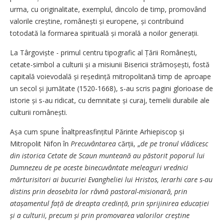
urma, cu originalitate, exemplul, dincolo de timp, promovând
valorile creștine, românești și europene, și contribuind
totodată la formarea spirituală și morală a noilor generații.
La Târgoviște - primul centru tipografic al Țării Românești,
cetate-simbol a culturii și a misiunii Bisericii strămoșești, fostă
capitală voievodală și reședință mitropolitană timp de aproape
un secol și jumătate (1520-1668), s-au scris pagini glorioase de
istorie și s-au ridicat, cu demnitate și curaj, temelii durabile ale
culturii românești.
Așa cum spune Înaltpreasfințitul Părinte Arhiepiscop și
Mitropolit Nifon în
Precuvântarea
cărții, „
de pe tronul vlădicesc
din istorica Cetate de Scaun munteană au păstorit poporul lui
Dumnezeu de pe aceste binecuvântate meleaguri vrednici
mărturisitori ai bucuriei Evangheliei lui Hristos, Ierarhi care s-au
distins prin deosebita lor râvnă pastoral-misionară, prin
atașamentul față de dreapta credință, prin sprijinirea educației
și a culturii, precum și prin promovarea valorilor creștine