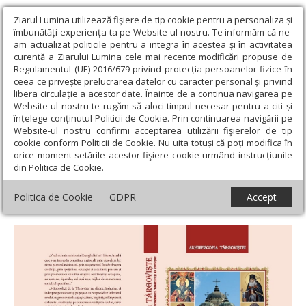
Ziarul Lumina utilizează fişiere de tip cookie pentru a personaliza și
îmbunătăți experiența ta pe Website-ul nostru. Te informăm că ne-
am actualizat politicile pentru a integra în acestea și în activitatea
curentă a Ziarului Lumina cele mai recente modificări propuse de
Regulamentul (UE) 2016/679 privind protecția persoanelor fizice în
ceea ce privește prelucrarea datelor cu caracter personal și privind
libera circulație a acestor date. Înainte de a continua navigarea pe
Website-ul nostru te rugăm să aloci timpul necesar pentru a citi și
Ziarul Lumina
›
Opinii
›
Repere și idei
›
Ierarhi rezidenți la
înțelege conținutul Politicii de Cookie. Prin continuarea navigării pe
Târgoviște, iubitori de cultură și promotori ai valorilor creștine prin
Website-ul nostru confirmi acceptarea utilizării fişierelor de tip
intermediul tiparului și al educației
cookie conform Politicii de Cookie. Nu uita totuși că poți modifica în
orice moment setările acestor fişiere cookie urmând instrucțiunile
Ierarhi rezidenți la Târgoviște, iubitori de
din Politica de Cookie.
cultură și promotori ai valorilor creștine
Politica de Cookie
GDPR
Accept
prin intermediul tiparului și al educației