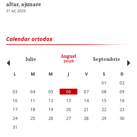
altar, ajunare
31 Iul, 2026
Calendar ortodox
‹
›
August
Iulie
Septembrie
O
2026
L
M
M
J
V
S
D
01
02
03
04
05
06
07
08
09
10
11
12
13
14
15
16
17
18
19
20
21
22
23
24
25
26
27
28
29
30
31