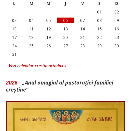
L
M
M
J
V
S
D
01
02
03
04
05
06
07
08
09
10
11
12
13
14
15
16
17
18
19
20
21
22
23
24
25
26
27
28
29
30
31
Vezi calendar crestin ortodox »
2026 -
„Anul omagial al pastorației familiei
creștine”