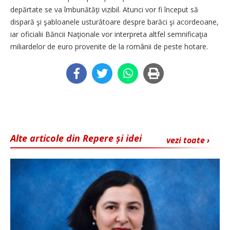
depărtate se va îmbunătăţi vizibil. Atunci vor fi început să
dispară şi şabloanele usturătoare despre barăci şi acordeoane,
iar oficialii Băncii Naţionale vor interpreta altfel semnificaţia
miliardelor de euro provenite de la românii de peste hotare.
Alte articole din Repere și idei
vezi toate ›