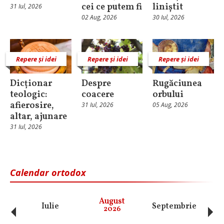
cei ce putem fi
liniștit
31 Iul, 2026
02 Aug, 2026
30 Iul, 2026
Repere și idei
Repere și idei
Repere și idei
Dicționar
Despre
Rugăciunea
teologic:
coacere
orbului
afierosire,
31 Iul, 2026
05 Aug, 2026
altar, ajunare
31 Iul, 2026
Calendar ortodox
‹
›
August
Iulie
Septembrie
O
2026