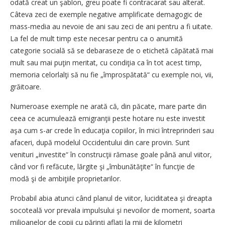
odată creat un şablon, greu poate fi contracarat sau alterat.
Câteva zeci de exemple negative amplificate demagogic de
mass-media au nevoie de ani sau zeci de ani pentru a fi uitate.
La fel de mult timp este necesar pentru ca o anumită
categorie socială să se debaraseze de o etichetă căpătată mai
mult sau mai puţin meritat, cu condiţia ca în tot acest timp,
memoria celorlalţi să nu fie „împrospătată“ cu exemple noi, vii,
grăitoare.
Numeroase exemple ne arată că, din păcate, mare parte din
ceea ce acumulează emigranţii peste hotare nu este investit
aşa cum s-ar crede în educaţia copiilor, în mici întreprinderi sau
afaceri, după modelul Occidentului din care provin. Sunt
venituri „investite“ în construcţii rămase goale până anul viitor,
când vor fi refăcute, lărgite şi „îmbunătăţite“ în funcţie de
modă şi de ambiţiile proprietarilor.
Probabil abia atunci când planul de viitor, luciditatea şi dreapta
socoteală vor prevala impulsului şi nevoilor de moment, soarta
milioanelor de copii cu părinţi aflaţi la mii de kilometri