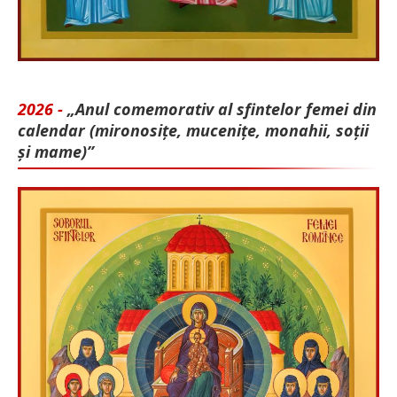
2026 -
„Anul comemorativ al sfintelor femei din
calendar (mironosițe, mu­cenițe, monahii, soții
și mame)”