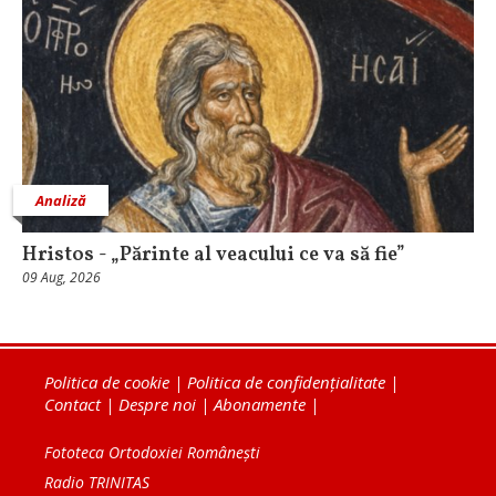
Analiză
Hristos - „Părinte al veacului ce va să fie”
09 Aug, 2026
Politica de cookie
|
Politica de confidențialitate
|
Contact
|
Despre noi
|
Abonamente
|
Fototeca Ortodoxiei Românești
Radio TRINITAS