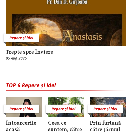
Repere și idei
Trepte spre Înviere
05 Aug, 2026
TOP 6 Repere și idei
Repere și idei
Repere și idei
Repere și idei
Întoarcerile
Ceea ce
Prin furtună
acasă
suntem, către
către țărmul