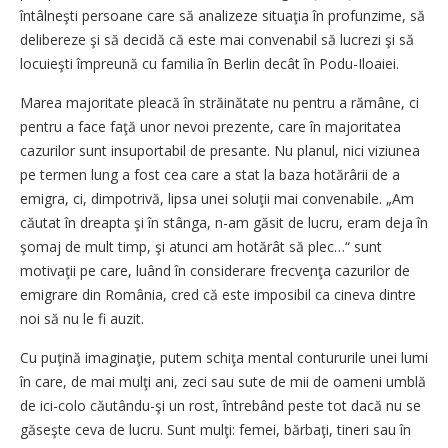
întâlneşti persoane care să analizeze situaţia în profunzime, să
delibereze şi să decidă că este mai convenabil să lucrezi şi să
locuieşti împreună cu familia în Berlin decât în Podu-Iloaiei.
Marea majoritate pleacă în străinătate nu pentru a rămâne, ci
pentru a face faţă unor nevoi prezente, care în majoritatea
cazurilor sunt insuportabil de presante. Nu planul, nici viziunea
pe termen lung a fost cea care a stat la baza hotărârii de a
emigra, ci, dimpotrivă, lipsa unei soluţii mai convenabile. „Am
căutat în dreapta şi în stânga, n-am găsit de lucru, eram deja în
şomaj de mult timp, şi atunci am hotărât să plec…“ sunt
motivaţii pe care, luând în considerare frecvenţa cazurilor de
emigrare din România, cred că este imposibil ca cineva dintre
noi să nu le fi auzit.
Cu puţină imaginaţie, putem schiţa mental contururile unei lumi
în care, de mai mulţi ani, zeci sau sute de mii de oameni umblă
de ici-colo căutându-şi un rost, întrebând peste tot dacă nu se
găseşte ceva de lucru. Sunt mulţi: femei, bărbaţi, tineri sau în