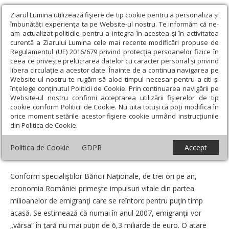
Ziarul Lumina utilizează fişiere de tip cookie pentru a personaliza și
îmbunătăți experiența ta pe Website-ul nostru. Te informăm că ne-
am actualizat politicile pentru a integra în acestea și în activitatea
curentă a Ziarului Lumina cele mai recente modificări propuse de
Regulamentul (UE) 2016/679 privind protecția persoanelor fizice în
ceea ce privește prelucrarea datelor cu caracter personal și privind
libera circulație a acestor date. Înainte de a continua navigarea pe
Website-ul nostru te rugăm să aloci timpul necesar pentru a citi și
Ziarul Lumina
›
Opinii
›
Repere și idei
›
Între alfa şi omega:
înțelege conținutul Politicii de Cookie. Prin continuarea navigării pe
Clişee de 6,3 miliarde de euro
Website-ul nostru confirmi acceptarea utilizării fişierelor de tip
cookie conform Politicii de Cookie. Nu uita totuși că poți modifica în
Între alfa şi omega: Clişee de 6,3 miliarde
orice moment setările acestor fişiere cookie urmând instrucțiunile
din Politica de Cookie.
de euro
Politica de Cookie
GDPR
Accept
Un articol de:
Ionuţ Bursuc
-
08 Decembrie 2007
Conform specialiştilor Băncii Naţionale, de trei ori pe an,
economia României primeşte impulsuri vitale din partea
milioanelor de emigranţi care se reîntorc pentru puţin timp
acasă. Se estimează că numai în anul 2007, emigranţii vor
„vărsa“ în ţară nu mai puţin de 6,3 miliarde de euro. O atare