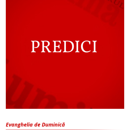
Evanghelia de Duminică