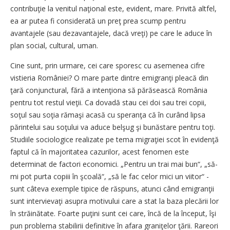
contribuţie la venitul naţional este, evident, mare. Privită altfel,
ea ar putea fi considerată un preţ prea scump pentru
avantajele (sau dezavantajele, dacă vreţi) pe care le aduce în
plan social, cultural, uman.
Cine sunt, prin urmare, cei care sporesc cu asemenea cifre
vistieria României? O mare parte dintre emigranţi pleacă din
ţară conjunctural, fără a intenţiona să părăsească România
pentru tot restul vieţii. Ca dovadă stau cei doi sau trei copii,
soţul sau soţia rămaşi acasă cu speranţa că în curând lipsa
părintelui sau soţului va aduce belşug şi bunăstare pentru toţi.
Studiile sociologice realizate pe tema migraţiei scot în evidenţă
faptul că în majoritatea cazurilor, acest fenomen este
determinat de factori economici. „Pentru un trai mai bun“, „să-
mi pot purta copiii în şcoală“, „să le fac celor mici un viitor“ -
sunt câteva exemple tipice de răspuns, atunci când emigranţii
sunt intervievaţi asupra motivului care a stat la baza plecării lor
în străinătate. Foarte puţini sunt cei care, încă de la început, îşi
pun problema stabilirii definitive în afara graniţelor ţării. Rareori