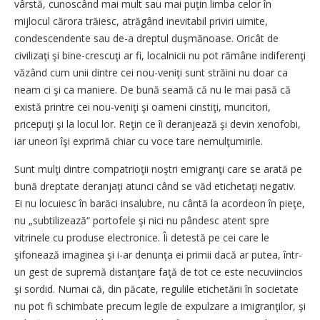
vârstă, cunoscând mai mult sau mai puţin limba celor în
mijlocul cărora trăiesc, atrăgând inevitabil priviri uimite,
condescendente sau de-a dreptul duşmănoase. Oricât de
civilizaţi şi bine-crescuţi ar fi, localnicii nu pot rămâne indiferenţi
văzând cum unii dintre cei nou-veniţi sunt străini nu doar ca
neam ci şi ca maniere. De bună seamă că nu le mai pasă că
există printre cei nou-veniţi şi oameni cinstiţi, muncitori,
pricepuţi şi la locul lor. Reţin ce îi deranjează şi devin xenofobi,
iar uneori îşi exprimă chiar cu voce tare nemulţumirile.
Sunt mulţi dintre compatrioţii noştri emigranţi care se arată pe
bună dreptate deranjaţi atunci când se văd etichetaţi negativ.
Ei nu locuiesc în barăci insalubre, nu cântă la acordeon în pieţe,
nu „subtilizează“ portofele şi nici nu pândesc atent spre
vitrinele cu produse electronice. Îi detestă pe cei care le
şifonează imaginea şi i-ar denunţa ei primii dacă ar putea, într-
un gest de supremă distanţare faţă de tot ce este necuviincios
şi sordid. Numai că, din păcate, regulile etichetării în societate
nu pot fi schimbate precum legile de expulzare a imigranţilor, şi