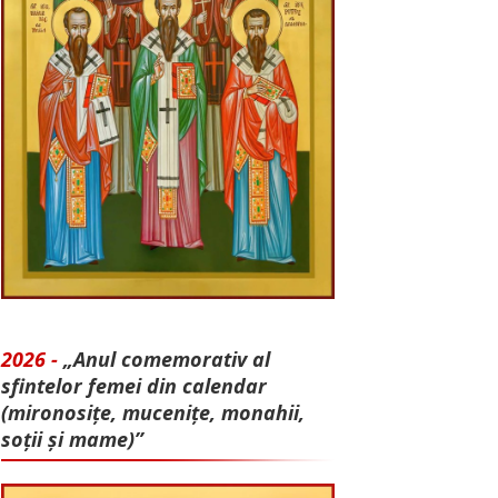
2026 -
„Anul comemorativ al
sfintelor femei din calendar
(mironosițe, mu­cenițe, monahii,
soții și mame)”