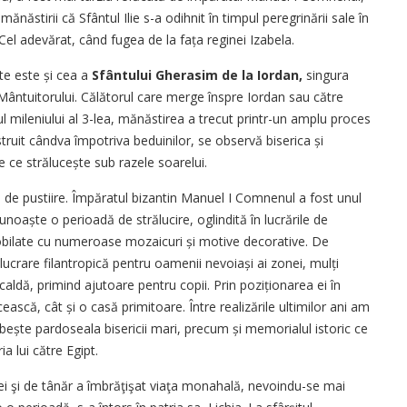
i mănăstirii că Sfântul Ilie s-a odihnit în timpul peregrinării sale în
l adevărat, când fugea de la fața reginei Izabela.
nte este și cea a
Sfântului Gherasim de la Iordan,
singura
ântuitorului. Călătorul care merge înspre Iordan sau către
 mileniului al 3-lea, mănăstirea a trecut printr-un amplu proces
truit cândva împotriva beduinilor, se observă biserica și
e ce strălucește sub razele soarelui.
i de pustiire. Împăratul bizantin Manuel I Comnenul a fost unul
unoaște o perioadă de strălucire, oglindită în lucrările de
înnobilate cu numeroase mozaicuri și motive decorative. De
crare filantropică pentru oamenii nevoiași ai zonei, mulți
aldă, primind ajutoare pentru copii. Prin poziționarea ei în
ească, cât și o casă primitoare. Între realizările ultimilor ani am
te pardoseala bisericii mari, precum și memorialul istoric ce
a lui către Egipt.
iei şi de tânăr a îmbrăţişat viaţa monahală, nevoindu-se mai