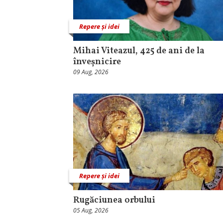
Repere și idei
Mihai Viteazul, 425 de ani de la
înveșnicire
09 Aug, 2026
Repere și idei
Rugăciunea orbului
05 Aug, 2026