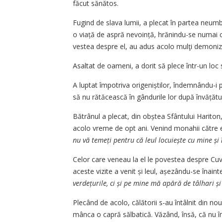
făcut sănătos.
Fugind de slava lumii, a plecat în partea neumbl
o viață de aspră nevoință, hrănindu-se numai 
vestea despre el, au adus acolo mulţi demoni­z
Asaltat de oameni, a dorit să plece într-un loc s
A luptat împotriva origeniștilor, îndemnându-i 
să nu rătăcească în gândurile lor după învățătur
Bătrânul a plecat, din obștea Sfântului Hariton
acolo vreme de opt ani. Venind monahii către el,
nu vă temeți pentru că leul locuiește cu mine și 
Celor care veneau la el le povestea despre Cuvios
aceste vizite a venit și leul, așezându-se înaint
verdețurile, ci și pe mine mă apără de tâlhari și
Plecând de acolo, călătorii s-au întâlnit din no
mânca o capră sălbatică. Văzând, însă, că nu în