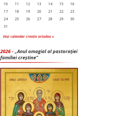
10
11
12
13
14
15
16
17
18
19
20
21
22
23
24
25
26
27
28
29
30
31
Vezi calendar crestin ortodox »
2026 -
„Anul omagial al pastorației
familiei creștine”