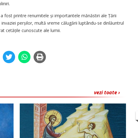
iniri.
 a fost printre renumitele și importantele mănăstiri ale Țării
t invaziei perșilor, multă vreme călugării luptându-se dinlăuntrul
at cetățile cunoscute ale lumii.
vezi toate ›