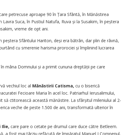
n care petrecuse aproape 90 în Țara Sfântă, în Mănăstirea
n Lavra Suca, în Pustiul Natufa, Ruva și la Susakim, în peștera
 Susakim, vreme de opt ani.
în peștera Sfântului Hariton, deși era bă­trân, dar plin de râvnă,
 purtând cu smerenie harisma prorociei și împlinind lucrarea
în mâna Domnului și a primit cununa dreptății pe care
vă vechiul loc al
Mănăstirii Catisma,
cu o biserică
uratei Fecioare Maria în acel loc. Patriarhul Ierusalimului,
it să ctitorească această mănăstire. La sfârșitul mileniului al 2-
serica veche de peste 1.500 de ani, transformată ulterior în
Ilie,
care pare o cetate pe drumul care duce către Betleem.
abă, a fost mai târziu refăcută de împăratul Manuel I Comnenul,