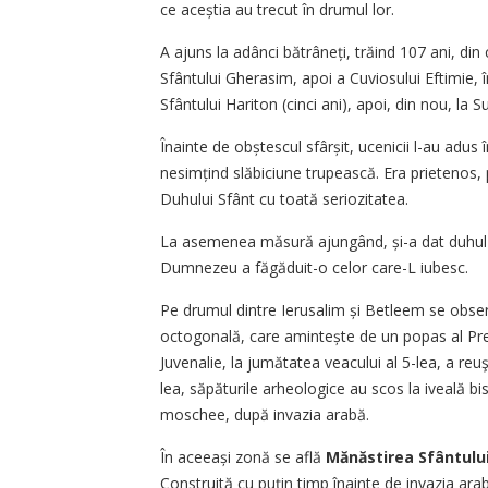
ce aceștia au trecut în drumul lor.
A ajuns la adânci bătrâneți, trăind 107 ani, di
Sfântului Gherasim, apoi a Cuviosului Eftimie, î
Sfântului Hariton (cinci ani), apoi, din nou, la
Înainte de obștescul sfârșit, ucenicii l-au adus 
nesimțind slăbiciune trupească. Era prietenos,
Duhului Sfânt cu toată seriozitatea.
La asemenea măsură ajungând, și-a dat duhul 
Dumnezeu a făgăduit-o celor care-L iubesc.
Pe drumul dintre Ierusalim și Betleem se obser
octogonală, care amintește de un popas al Preac
Juvenalie, la jumătatea veacului al 5-lea, a reuş
lea, săpăturile arheologice au scos la iveală bi
moschee, după invazia arabă.
În aceeași zonă se află
Mănăstirea Sfântului 
Construită cu puțin timp înainte de invazia ar