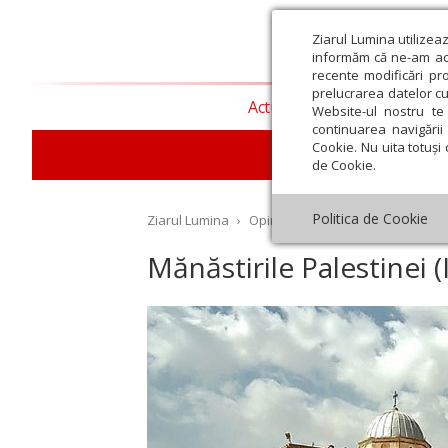
Ziarul Lumina utilizea
informăm că ne-am actu
recente modificări pr
prelucrarea datelor cu
Actualitate religioasă
T
Website-ul nostru te 
continuarea navigării 
Cookie. Nu uita totuși 
de Cookie.
Politica de Cookie
Ziarul Lumina
›
Opinii
›
Repere și idei
›
Mănăstir
Mănăstirile Palestinei (I
st
Septembrie
Octombrie
Noiembrie
Decembrie
Ianuar