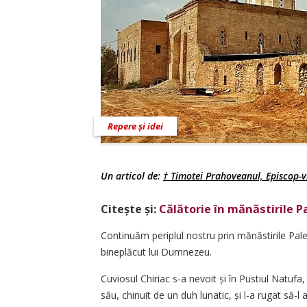
Repere și idei
Un articol de:
† Timotei Prahoveanul, Episcop-vi
Citește și:
Călătorie în mănăstirile P
Continuăm periplul nostru prin mănăstirile Pale
bineplăcut lui Dumnezeu.
Cuviosul Chiriac s-a nevoit și în Pustiul Natufa
său, chinuit de un duh lunatic, și l-a rugat să-