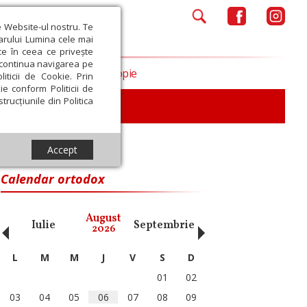
e Website-ul nostru. Te
iarului Lumina cele mai
ce în ceea ce privește
a continua navigarea pe
Opinii
Filantropie
iticii de Cookie. Prin
ie conform Politicii de
trucțiunile din Politica
Accept
Calendar ortodox
‹
›
August
Iulie
Septembrie
Octombrie
Noiembri
2026
L
M
M
J
V
S
D
01
02
03
04
05
06
07
08
09