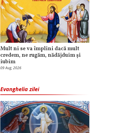
Mult ni se va împlini dacă mult
credem, ne rugăm, nădăjduim și
iubim
09 Aug, 2026
Evanghelia zilei