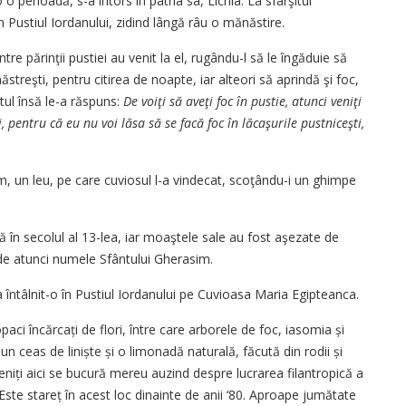
 o perioadă, s-a întors în pa­tria sa, Lichia. La sfârşitul
în Pustiul Iordanului, zidind lângă râu o mănăstire.
re părinţii pustiei au venit la el, rugându-l să le îngăduie să
ăstreşti, pentru citirea de noapte, iar alteori să aprindă şi foc,
tul însă le-a răspuns:
De voiţi să aveţi foc în pustie, atunci veniţi
 pentru că eu nu voi lăsa să se facă foc în lăcaşurile pustniceşti,
m, un leu, pe care cuviosul l-a vindecat, scoţându-i un ghimpe
în secolul al 13-lea, iar moaştele sale au fost aşezate de
de atunci numele Sfântului Gherasim.
 întâlnit-o în Pustiul Iordanului pe Cuvioasa Maria Egipteanca.
aci încărcați de flori, între care arborele de foc, iasomia și
 un ceas de liniște și o limonadă naturală, făcută din rodii și
eniți aici se bucură mereu auzind despre lucrarea filantropică a
. Este stareț în acest loc dinainte de anii ‘80. Aproape jumătate