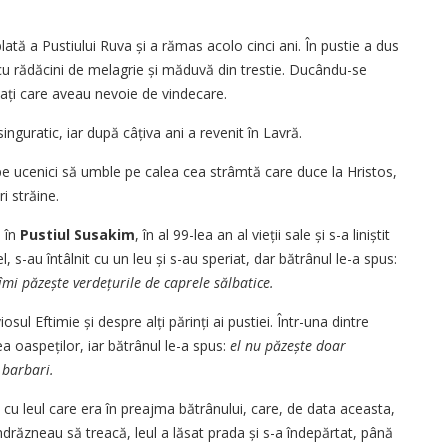
ată a Pustiului Ruva și a rămas acolo cinci ani. În pustie a dus
cu rădăcini de melagrie și măduvă din trestie. Ducându-se
ați care aveau nevoie de vindecare.
inguratic, iar după câțiva ani a revenit în Lavră.
pe ucenici să umble pe calea cea strâmtă care duce la Hristos,
i străine.
, în
Pustiul Susakim
, în al 99-lea an al vieții sale și s-a liniștit
 s-au întâlnit cu un leu și s-au speriat, dar bătrânul le-a spus:
îmi păzește verdețurile de caprele sălbatice.
ul Eftimie și despre alți părinți ai pus­tiei. Într-una dintre
ea oaspeților, iar bătrânul le-a spus:
el nu păzește doar
 barbari.
u cu leul care era în preajma bătrânului, care, de data aceasta,
drăzneau să treacă, leul a lăsat prada și s-a îndepărtat, până