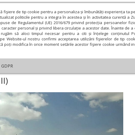
ză fişiere de tip cookie pentru a personaliza și îmbunătăți experiența ta p
alizat politicile pentru a integra în acestea și în activitatea curentă a Z
opuse de Regulamentul (UE) 2016/679 privind protecția persoanelor fizi
 caracter personal și privind libera circulație a acestor date. Înainte de 
eologie și spiritualitate
Educaţie și Cultură
Societate
rugăm să aloci timpul necesar pentru a citi și înțelege conținutul Pol
pe Website-ul nostru confirmi acceptarea utilizării fişierelor de tip cook
că poți modifica în orice moment setările acestor fişiere cookie urmând ins
Editorial
Repere și idei
Pilda zilei
GDPR
ile Palestinei (III)
II)
ie
Februarie
Martie
Aprilie
Mai
Iunie