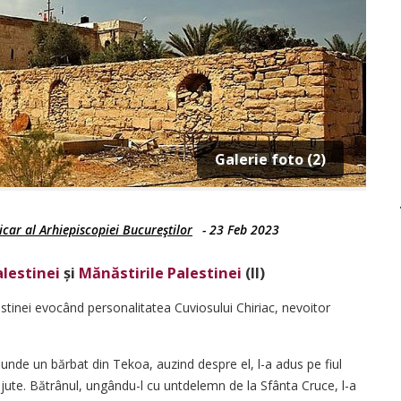
Galerie foto (2)
car al Arhiepiscopiei Bucureştilor
-
23 Feb 2023
alestinei
și
Mănăstirile Palestinei
(II)
stinei evocând personalitatea Cuviosului Chiriac, nevoitor
, unde un bărbat din Tekoa, auzind despre el, l-a adus pe fiul
l ajute. Bătrânul, ungându-l cu untdelemn de la Sfânta Cruce, l-a