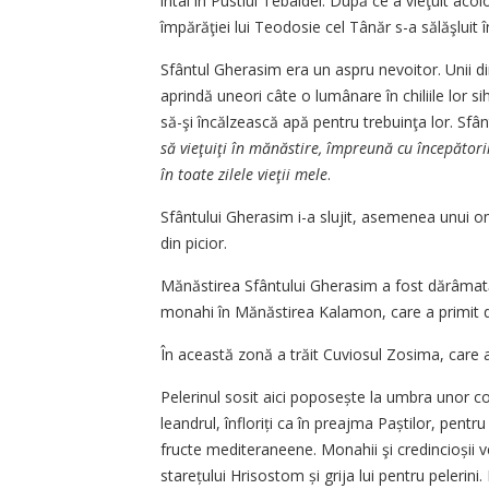
întâi în Pustiul Tebaidei. După ce a vieţuit acolo
împărăţiei lui Teodosie cel Tânăr s-a sălăşluit 
Sfântul Gherasim era un aspru nevoitor. Unii dint
aprindă uneori câte o lumânare în chiliile lor sih
să-şi încălzească apă pentru trebuinţa lor. Sfân
să vieţuiţi în mănăstire, împreună cu începătorii,
în toate zilele vieţii mele
.
Sfântului Gherasim i-a slujit, asemenea unui o
din picior.
Mănăstirea Sfântului Gherasim a fost dărâmată 
monahi în Mănăstirea Kalamon, care a primit 
În această zonă a trăit Cuviosul Zosima, care a
Pelerinul sosit aici poposește la umbra unor cop
leandrul, înfloriți ca în preajma Paștilor, pentru
fructe mediteraneene. Monahii şi credincioșii v
starețului Hrisostom și grija lui pentru pelerini