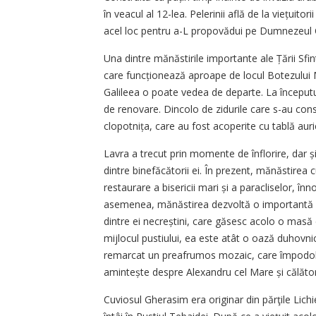
în veacul al 12-lea. Pelerinii află de la viețuitori
acel loc pentru a-L propovădui pe Dumnezeul Ce
Una dintre mănăstirile importante ale Țării Sfi
care funcționează aproape de locul Botezului M
Galileea o poate vedea de departe. La începutul
de renovare. Dincolo de zidurile care s-au cons
clopotnița, care au fost acoperite cu tablă auri
Lavra a trecut prin momente de înflorire, dar ș
dintre binefăcătorii ei. În prezent, mănăstirea c
restaurare a bisericii mari și a paracliselor, 
asemenea, mănăstirea dezvoltă o importantă lu
dintre ei necreștini, care găsesc acolo o masă c
mijlocul pustiului, ea este atât o oază duhovnic
remarcat un preafrumos mozaic, care împodobeș
amintește despre Alexandru cel Mare și călători
Cuviosul Gherasim era originar din părţile Lich