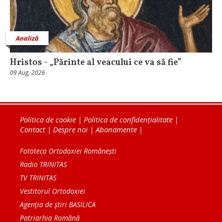
Analiză
Hristos - „Părinte al veacului ce va să fie”
09 Aug, 2026
Politica de cookie
|
Politica de confidențialitate
|
Contact
|
Despre noi
|
Abonamente
|
Fototeca Ortodoxiei Românești
Radio TRINITAS
TV TRINITAS
Vestitorul Ortodoxiei
Agenţia de ştiri BASILICA
Patriarhia Română