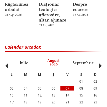
Rugăciunea
Dicționar
Despre
orbului
teologic:
coacere
afierosire,
05 Aug, 2026
31 Iul, 2026
altar, ajunare
31 Iul, 2026
Calendar ortodox
‹
›
August
Iulie
Septembrie
O
2026
L
M
M
J
V
S
D
01
02
03
04
05
06
07
08
09
10
11
12
13
14
15
16
17
18
19
20
21
22
23