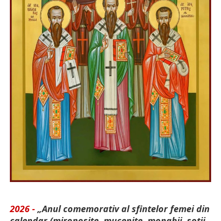
2026 -
„Anul comemorativ al sfintelor femei din
calendar (mironosițe, mu­cenițe, monahii, soții