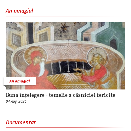
An omagial
An omagial
Buna înțelegere - temelie a căsniciei fericite
04 Aug, 2026
Documentar