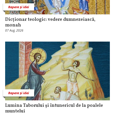
Repere și idei
Dicționar teologic: vedere dumnezeiască,
monah
07 Aug, 2026
Repere și idei
Lumina Taborului și întunericul de la poalele
muntelui