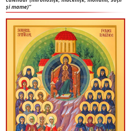
și mame)”