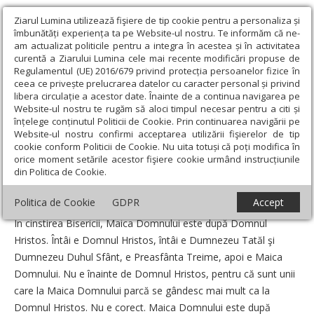
Ziarul Lumina utilizează fişiere de tip cookie pentru a personaliza și
îmbunătăți experiența ta pe Website-ul nostru. Te informăm că ne-
am actualizat politicile pentru a integra în acestea și în activitatea
curentă a Ziarului Lumina cele mai recente modificări propuse de
Regulamentul (UE) 2016/679 privind protecția persoanelor fizice în
ceea ce privește prelucrarea datelor cu caracter personal și privind
libera circulație a acestor date. Înainte de a continua navigarea pe
Website-ul nostru te rugăm să aloci timpul necesar pentru a citi și
Ziarul Lumina
›
Opinii
›
Repere și idei
›
„Nu există Ortodoxie
înțelege conținutul Politicii de Cookie. Prin continuarea navigării pe
fără Maica Domnului“
Website-ul nostru confirmi acceptarea utilizării fişierelor de tip
cookie conform Politicii de Cookie. Nu uita totuși că poți modifica în
„Nu există Ortodoxie fără Maica Domnului“
orice moment setările acestor fişiere cookie urmând instrucțiunile
din Politica de Cookie.
Un articol de:
Arhimandritul Teofil Părăian
-
01 August 2009
Politica de Cookie
GDPR
Accept
În cinstirea Bisericii, Maica Domnului este după Domnul
Hristos. Întâi e Domnul Hristos, întâi e Dumnezeu Tatăl şi
Dumnezeu Duhul Sfânt, e Preasfânta Treime, apoi e Maica
Domnului. Nu e înainte de Domnul Hristos, pentru că sunt unii
care la Maica Domnului parcă se gândesc mai mult ca la
Domnul Hristos. Nu e corect. Maica Domnului este după